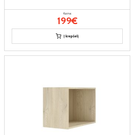
Kaina:
199€
Į krepšelį