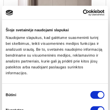
Šioje svetainėje naudojami slapukai
Naudojame slapukus, kad galėtume suasmeninti turinį
bei skelbimus, teikti visuomeninės medijos funkcijas ir
NAUJIENA
YRA SANDĖLYJE
analizuoti srautą. Be to, svetainės naudojimo informaciją
RIVA-150 spinta (Kaszmir)
bendriname su visuomeninės medijos, reklamavimo ir
Išmatavimai:
A:
245cm
P:
150cm
G:
61cm
analizės partneriais, kurie gali ją pridėti prie kitos jūsų
pateiktos arba naudojant paslaugas surinktos
informacijos.
Kaina:
329€
Sutikimo
Į krepšelį
Būtini
pasirinkimas