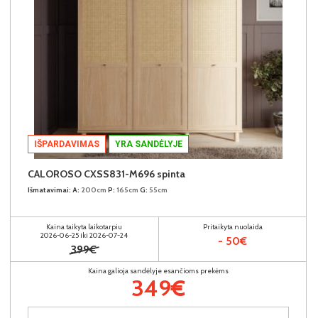
IŠPARDAVIMAS
YRA SANDĖLYJE
CALOROSO CXSS831-M696 spinta
Išmatavimai:
A:
200cm
P:
165cm
G:
55cm
Kaina taikyta laikotarpiu
Pritaikyta nuolaida
2026-06-25 iki 2026-07-24
- 50€
399€
Kaina galioja sandėlyje esančioms prekėms
349€