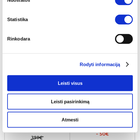
Nuostatos
Statistika
Rinkodara
Rodyti informaciją
Leisti visus
IŠPARDAVIMAS
YRA SANDĖLYJE
Leisti pasirinkimą
SAVONA SVNS92411-T15 spinta be apdailos
Išmatavimai:
A:
211cm
P:
220cm
G:
61cm
Atmesti
Kaina taikyta laikotarpiu
Pritaikyta nuolaida
2026-06-16 iki 2026-07-15
- 50€
399€