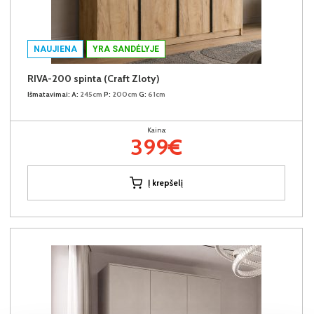
NAUJIENA
YRA SANDĖLYJE
RIVA-200 spinta (Craft Zloty)
Išmatavimai:
A:
245cm
P:
200cm
G:
61cm
Kaina:
399€
Į krepšelį