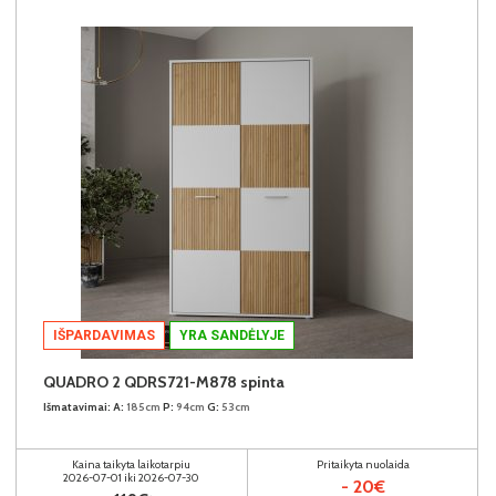
IŠPARDAVIMAS
YRA SANDĖLYJE
QUADRO 2 QDRS721-M878 spinta
Išmatavimai:
A:
185cm
P:
94cm
G:
53cm
Kaina taikyta laikotarpiu
Pritaikyta nuolaida
2026-07-01 iki 2026-07-30
- 20€