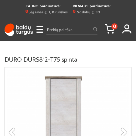
KAUNO parduotuvė:
VILNIAUS parduotuvė:
Jėgainės g. 1, Biruliškės
Sodybų g. 30
0
☰
DURO DURS812-T75 spinta