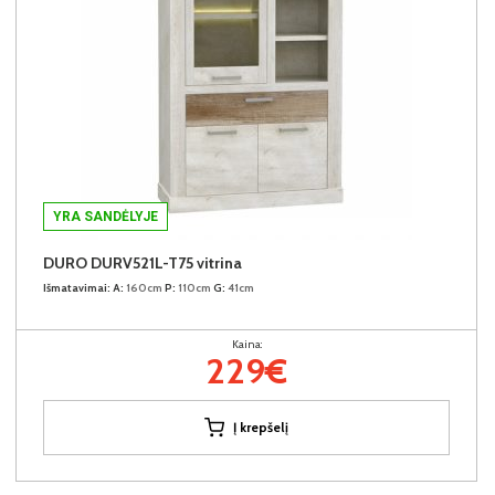
YRA SANDĖLYJE
DURO DURV521L-T75 vitrina
Išmatavimai:
A:
160cm
P:
110cm
G:
41cm
Kaina:
229€
Į krepšelį