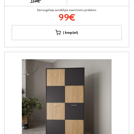
119€
Kaina galioja sandėlyje esančioms prekėms
99€
Į krepšelį