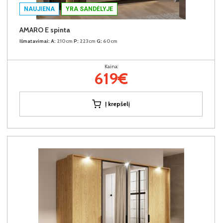
NAUJIENA
YRA SANDĖLYJE
AMARO E spinta
Išmatavimai:
A:
210cm
P:
223cm
G:
60cm
Kaina:
619€
Į krepšelį