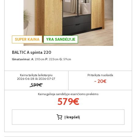
SUPER KAINA
YRA SANDĖLYJE
BALTIC A spinta 220
Išmatavimai:
A:
210cm
P:
223cm
G:
59cm
Kaina taikyta laikotarpiu
Pritaikyta nuolaida
2026-06-28 iki 2026-07-27
- 20€
599€
Kaina galioja sandėlyje esančioms prekėms
579€
Į krepšelį