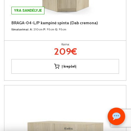
YRA SANDĖLYJE
BRAGA-04-L/P kampinė spinta (Dab cremona)
Išmatavimai:
A:
210cm
P:
95cm
G:
95cm
Kaina:
209€
Į krepšelį
Kiekis: