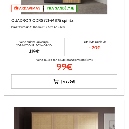
IŠPARDAVIMAS
YRA SANDĖLYJE
QUADRO 2 QDRS721-M875 spinta
Išmatavimai:
A:
185cm
P:
94cm
G:
53cm
Kaina taikyta laikotarpiu
Pritaikyta nuolaida
2026-07-01 iki 2026-07-30
- 20€
119€
Kaina galioja sandėlyje esančioms prekėms
99€
Į krepšelį