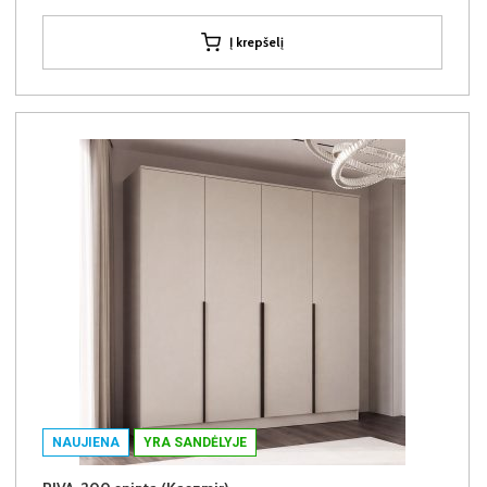
Į krepšelį
NAUJIENA
YRA SANDĖLYJE