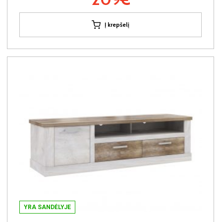
Į krepšelį
YRA SANDĖLYJE