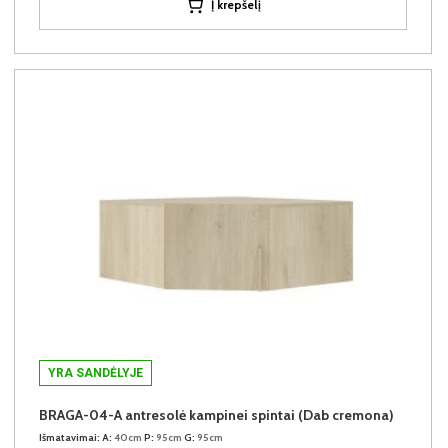
Į krepšelį
YRA SANDĖLYJE
BRAGA-04-A antresolė kampinei spintai (Dab cremona)
Išmatavimai:
A:
40cm
P:
95cm
G:
95cm