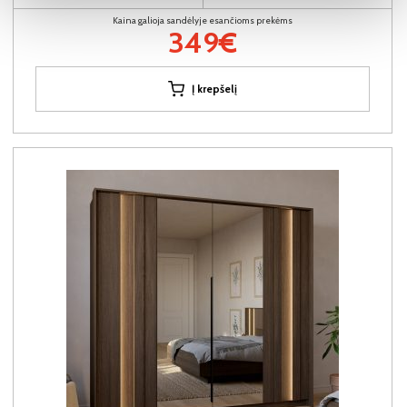
Kaina galioja sandėlyje esančioms prekėms
349€
Į krepšelį