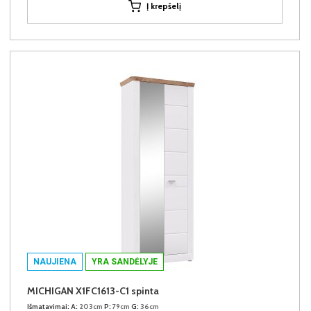
Į krepšelį
NAUJIENA
YRA SANDĖLYJE
MICHIGAN X1FC1613-C1 spinta
Išmatavimai:
A:
203cm
P:
79cm
G:
36cm