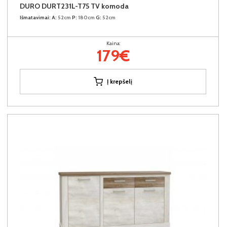
DURO DURT231L-T75 TV komoda
Išmatavimai:
A:
52cm
P:
180cm
G:
52cm
Kaina:
179€
Į krepšelį