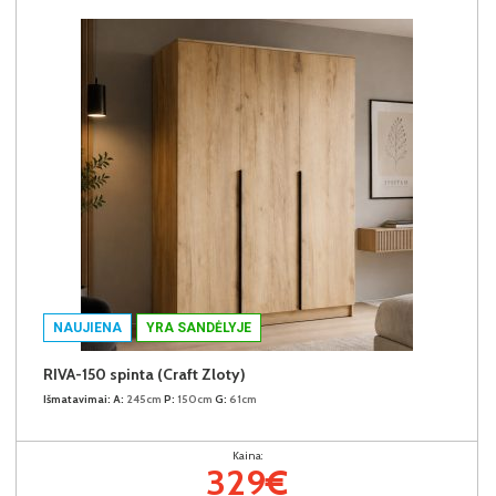
NAUJIENA
YRA SANDĖLYJE
RIVA-150 spinta (Craft Zloty)
Išmatavimai:
A:
245cm
P:
150cm
G:
61cm
Kaina:
329€