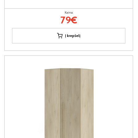
Kaina:
79€
Į krepšelį