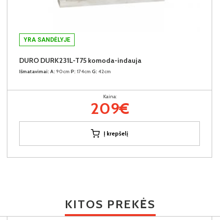
YRA SANDĖLYJE
DURO DURK231L-T75 komoda-indauja
Išmatavimai:
A:
90cm
P:
174cm
G:
42cm
Kaina:
209€
Į krepšelį
KITOS PREKĖS