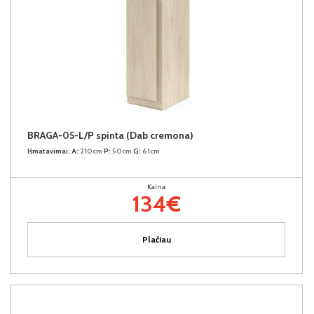
BRAGA-05-L/P spinta (Dab cremona)
Išmatavimai:
A:
210cm
P:
50cm
G:
61cm
Kaina:
134€
Plačiau