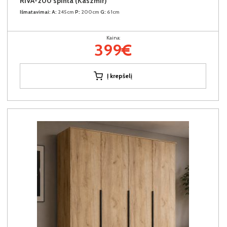
RIVA-200 spinta (Kaszmir)
Išmatavimai:
A:
245cm
P:
200cm
G:
61cm
Kaina:
399€
Į krepšelį