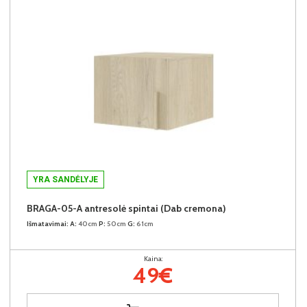
YRA SANDĖLYJE
BRAGA-05-A antresolė spintai (Dab cremona)
Išmatavimai:
A:
40cm
P:
50cm
G:
61cm
Kaina:
49€