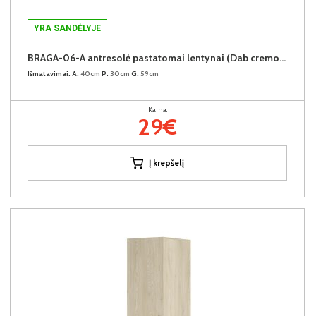
YRA SANDĖLYJE
BRAGA-06-A antresolė pastatomai lentynai (Dab cremona)
Išmatavimai:
A:
40cm
P:
30cm
G:
59cm
Kaina:
29€
Į krepšelį