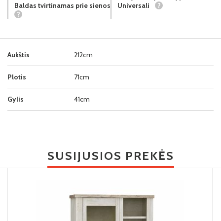
Baldas tvirtinamas prie sienos
Universali
?
?
Aukštis
212cm
Plotis
71cm
Gylis
41cm
SUSIJUSIOS PREKĖS