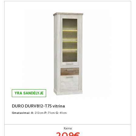
YRA SANDĖLYJE
DURO DURV812-T75 vitrina
Išmatavimai:
A:
212cm
P:
71cm
G:
41cm
Kaina:
209€