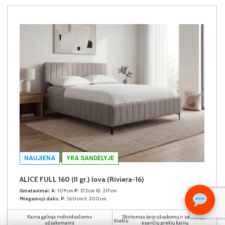
NAUJIENA
YRA SANDĖLYJE
ALICE FULL 160 (II gr.) lova (Riviera-16)
Išmatavimai:
A:
109cm
P:
172cm
G:
217cm
Miegamoji dalis:
P:
160cm
I:
200cm
Kaina galioja individualiems
Skirtumas tarp užsakomų ir sandėlyje
Kiekis:
užsakymams
esančių prekių kainų