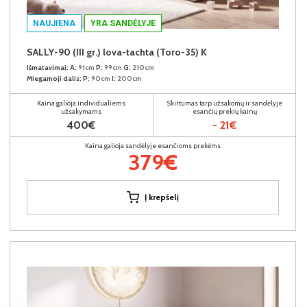
NAUJIENA
YRA SANDĖLYJE
SALLY-90 (III gr.) lova-tachta (Toro-35) K
Išmatavimai:
A:
91cm
P:
99cm
G:
210cm
Miegamoji dalis:
P:
90cm
I:
200cm
Kaina galioja individualiems
Skirtumas tarp užsakomų ir sandėlyje
užsakymams
esančių prekių kainų
400€
- 21€
Kaina galioja sandėlyje esančioms prekėms
379€
Į krepšelį