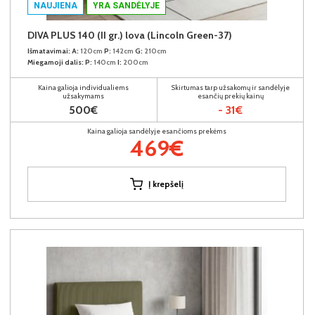
NAUJIENA
YRA SANDĖLYJE
DIVA PLUS 140 (II gr.) lova (Lincoln Green-37)
Išmatavimai:
A:
120cm
P:
142cm
G:
210cm
Miegamoji dalis:
P:
140cm
I:
200cm
Kaina galioja individualiems
Skirtumas tarp užsakomų ir sandėlyje
užsakymams
esančių prekių kainų
500€
- 31€
Kaina galioja sandėlyje esančioms prekėms
469€
Į krepšelį