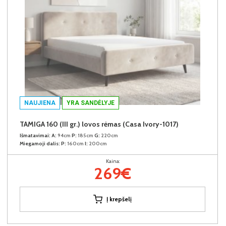
NAUJIENA
YRA SANDĖLYJE
TAMIGA 160 (III gr.) lovos rėmas (Casa Ivory-1017)
Išmatavimai:
A:
94cm
P:
185cm
G:
220cm
Miegamoji dalis:
P:
160cm
I:
200cm
Kaina:
269€
Į krepšelį