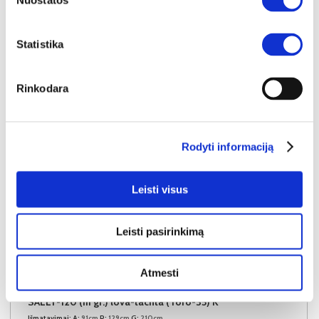
Nuostatos
Į krepšelį
Statistika
Rinkodara
Rodyti informaciją
Leisti visus
Leisti pasirinkimą
Atmesti
NAUJIENA
YRA SANDĖLYJE
SALLY-120 (III gr.) lova-tachta (Toro-35) K
Išmatavimai:
A:
91cm
P:
129cm
G:
210cm