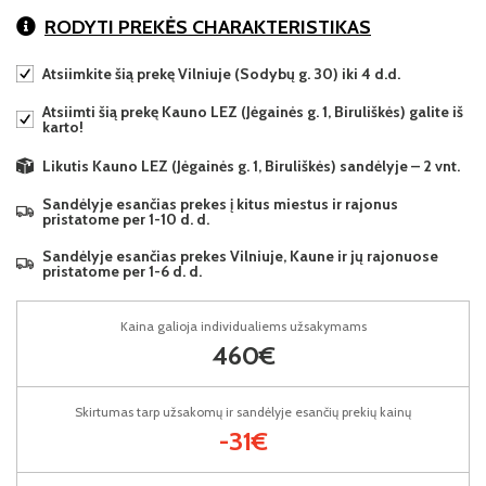
RODYTI PREKĖS CHARAKTERISTIKAS
Atsiimkite šią prekę Vilniuje (Sodybų g. 30) iki 4 d.d.
Atsiimti šią prekę Kauno LEZ (Jėgainės g. 1, Biruliškės) galite iš
karto!
Likutis Kauno LEZ (Jėgainės g. 1, Biruliškės) sandėlyje – 2 vnt.
Sandėlyje esančias prekes į kitus miestus ir rajonus
pristatome per 1-10 d. d.
Sandėlyje esančias prekes Vilniuje, Kaune ir jų rajonuose
pristatome per 1-6 d. d.
Kaina galioja individualiems užsakymams
460€
Skirtumas tarp užsakomų ir sandėlyje esančių prekių kainų
-31€