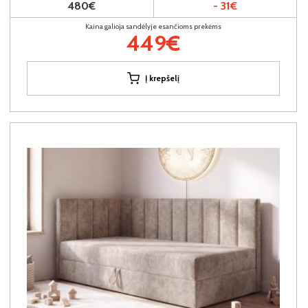
480€
- 31€
Kaina galioja sandėlyje esančioms prekėms
449€
Į krepšelį