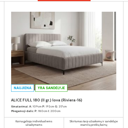
NAUJIENA
YRA SANDĖLYJE
ALICE FULL 180 (II gr.) lova (Riviera-16)
Išmatavimai:
A:
109cm
P:
192cm
G:
217cm
Miegamoji dalis:
P:
180cm
I:
200cm
Kaina galioja individualiems
Skirtumas tarp užsakomų ir sandėlyje
užsakymams
esančių prekių kainų