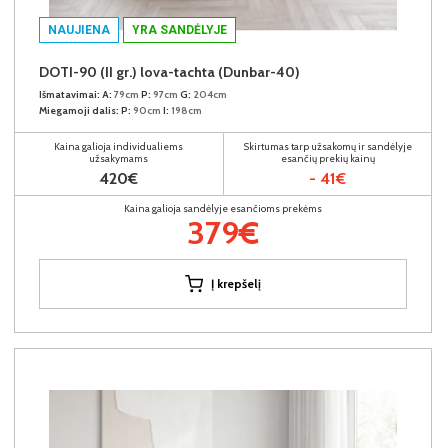
NAUJIENA
YRA SANDĖLYJE
DOTI-90 (II gr.) lova-tachta (Dunbar-40)
Išmatavimai:
A:
79cm
P:
97cm
G:
204cm
Miegamoji dalis:
P:
90cm
I:
198cm
Kaina galioja individualiems
Skirtumas tarp užsakomų ir sandėlyje
užsakymams
esančių prekių kainų
420€
- 41€
Kaina galioja sandėlyje esančioms prekėms
379€
Į krepšelį