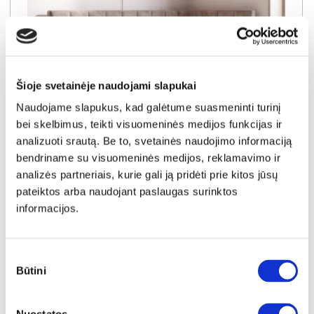
Šioje svetainėje naudojami slapukai
Naudojame slapukus, kad galėtume suasmeninti turinį
bei skelbimus, teikti visuomeninės medijos funkcijas ir
analizuoti srautą. Be to, svetainės naudojimo informaciją
NAUJIENA
YRA SANDĖLYJE
bendriname su visuomeninės medijos, reklamavimo ir
analizės partneriais, kurie gali ją pridėti prie kitos jūsų
SALLY-90 (III gr.) lova-tachta (Toro-35) D
pateiktos arba naudojant paslaugas surinktos
Išmatavimai:
A:
91cm
P:
99cm
G:
210cm
Miegamoji dalis:
P:
90cm
I:
200cm
informacijos.
Kaina galioja individualiems
Skirtumas tarp užsakomų ir sandėlyje
užsakymams
esančių prekių kainų
400€
- 21€
Sutikimo
Būtini
Kaina galioja sandėlyje esančioms prekėms
pasirinkimas
379€