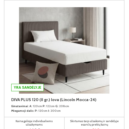
YRA SANDĖLYJE
DIVA PLUS 120 (II gr.) lova (Lincoln Mocca-24)
Išmatavimai:
A:
120cm
P:
122cm
G:
208cm
Miegamoji dalis:
P:
120cm
I:
200cm
Kaina galioja individualiems
Skirtumas tarp užsakomų ir sandėlyje
užsakymams
esančių prekių kainų