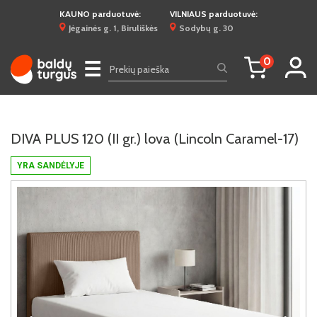
KAUNO parduotuvė:
VILNIAUS parduotuvė:
Jėgainės g. 1, Biruliškės
Sodybų g. 30
0
☰
DIVA PLUS 120 (II gr.) lova (Lincoln Caramel-17)
YRA SANDĖLYJE