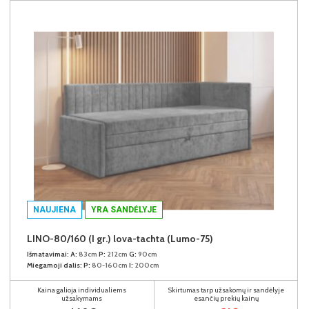
NAUJIENA
YRA SANDĖLYJE
LINO-80/160 (I gr.) lova-tachta (Lumo-75)
Išmatavimai:
A:
83cm
P:
212cm
G:
90cm
Miegamoji dalis:
P:
80-160cm
I:
200cm
Kaina galioja individualiems
Skirtumas tarp užsakomų ir sandėlyje
užsakymams
esančių prekių kainų