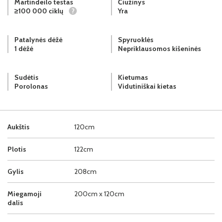
Martindeilo testas
Čiužinys
≥100 000 ciklų
?
Yra
Patalynės dėžė
Spyruoklės
1 dėžė
Nepriklausomos kišeninės
Sudėtis
Kietumas
Porolonas
Vidutiniškai kietas
Aukštis
120cm
Plotis
122cm
Gylis
208cm
Miegamoji
200cm x 120cm
dalis