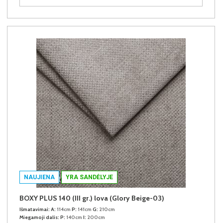
NAUJIENA
YRA SANDĖLYJE
BOXY PLUS 140 (III gr.) lova (Glory Beige-03)
Išmatavimai:
A:
114cm
P:
141cm
G:
210cm
Miegamoji dalis:
P:
140cm
I:
200cm