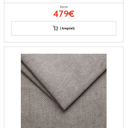
Kaina:
479€
Į krepšelį