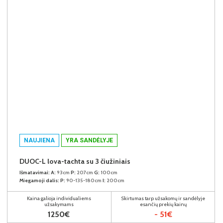
NAUJIENA
YRA SANDĖLYJE
DUOC-L lova-tachta su 3 čiužiniais
Išmatavimai:
A:
93cm
P:
207cm
G:
100cm
Miegamoji dalis:
P:
90-135-180cm
I:
200cm
Kaina galioja individualiems
Skirtumas tarp užsakomų ir sandėlyje
užsakymams
esančių prekių kainų
1250€
- 51€