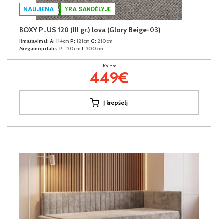
NAUJIENA
YRA SANDĖLYJE
BOXY PLUS 120 (III gr.) lova (Glory Beige-03)
Išmatavimai:
A:
114cm
P:
121cm
G:
210cm
Miegamoji dalis:
P:
120cm
I:
200cm
Kaina:
449€
Į krepšelį