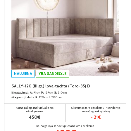
NAUJIENA
YRA SANDĖLYJE
SALLY-120 (III gr.) lova-tachta (Toro-35) D
Išmatavimai:
A:
91cm
P:
129cm
G:
210cm
Miegamoji dalis:
P:
120cm
I:
200cm
Kaina galioja individualiems
Skirtumas tarp užsakomų ir sandėlyje
užsakymams
esančių prekių kainų
450€
- 21€
Kaina galioja sandėlyje esančioms prekėms