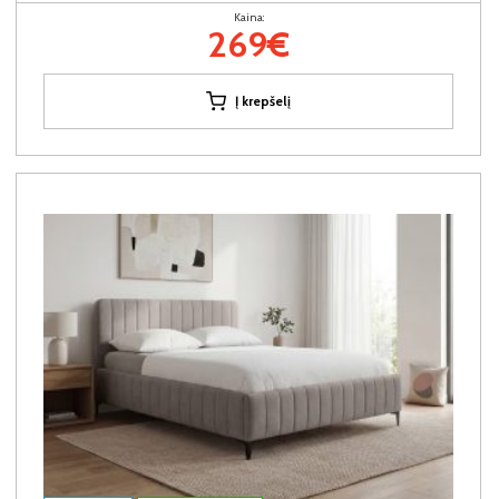
Kaina:
269€
Į krepšelį