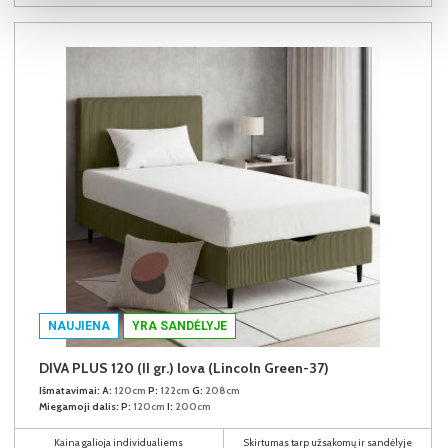
NAUJIENA
YRA SANDĖLYJE
DIVA PLUS 120 (II gr.) lova (Lincoln Green-37)
Išmatavimai:
A:
120cm
P:
122cm
G:
208cm
Miegamoji dalis:
P:
120cm
I:
200cm
Kaina galioja individualiems
Skirtumas tarp užsakomų ir sandėlyje