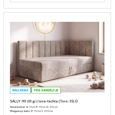
NAUJIENA
YRA SANDĖLYJE
SALLY-90 (III gr.) lova-tachta (Toro-35) D
Išmatavimai:
A:
91cm
P:
99cm
G:
210cm
Miegamoji dalis:
P:
90cm
I:
200cm