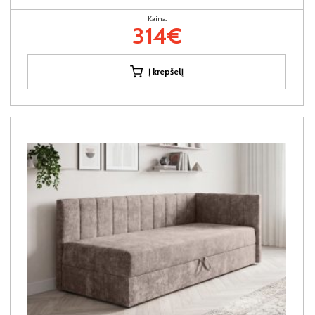
Kaina:
314€
Į krepšelį