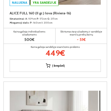
NAUJIENA
YRA SANDĖLYJE
ALICE FULL 160 (II gr.) lova (Riviera-16)
Išmatavimai:
A:
109cm
P:
172cm
G:
217cm
Miegamoji dalis:
P:
160cm
I:
200cm
Kaina galioja individualiems
Skirtumas tarp užsakomų ir sandėlyje
užsakymams
esančių prekių kainų
500€
- 51€
Kaina galioja sandėlyje esančioms prekėms
449€
Į krepšelį