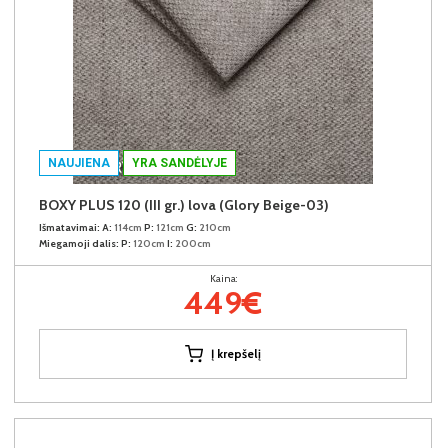
NAUJIENA
YRA SANDĖLYJE
BOXY PLUS 120 (III gr.) lova (Glory Beige-03)
Išmatavimai:
A:
114cm
P:
121cm
G:
210cm
Miegamoji dalis:
P:
120cm
I:
200cm
Kaina:
449€
Į krepšelį