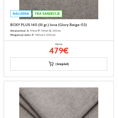
NAUJIENA
YRA SANDĖLYJE
BOXY PLUS 140 (III gr.) lova (Glory Beige-03)
Išmatavimai:
A:
114cm
P:
141cm
G:
210cm
Miegamoji dalis:
P:
140cm
I:
200cm
Kaina:
479€
Į krepšelį