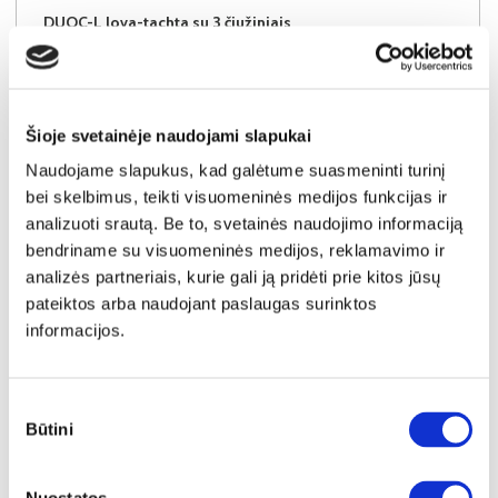
DUOC-L lova-tachta su 3 čiužiniais
Išmatavimai:
A:
93cm
P:
207cm
G:
100cm
Miegamoji dalis:
P:
90-135-180cm
I:
200cm
Kaina galioja individualiems
Skirtumas tarp užsakomų ir sandėlyje
užsakymams
esančių prekių kainų
Šioje svetainėje naudojami slapukai
1250€
- 51€
Naudojame slapukus, kad galėtume suasmeninti turinį
Kaina galioja sandėlyje esančioms prekėms
1199€
bei skelbimus, teikti visuomeninės medijos funkcijas ir
analizuoti srautą. Be to, svetainės naudojimo informaciją
bendriname su visuomeninės medijos, reklamavimo ir
Į krepšelį
analizės partneriais, kurie gali ją pridėti prie kitos jūsų
pateiktos arba naudojant paslaugas surinktos
informacijos.
Sutikimo
Būtini
pasirinkimas