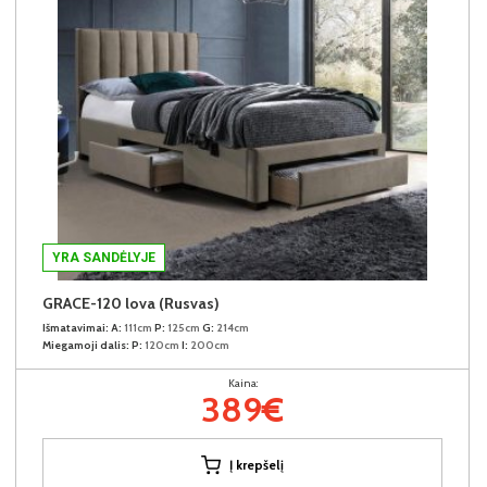
YRA SANDĖLYJE
GRACE-120 lova (Rusvas)
Išmatavimai:
A:
111cm
P:
125cm
G:
214cm
Miegamoji dalis:
P:
120cm
I:
200cm
Kaina:
389€
Į krepšelį