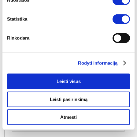
Nuostatos
Statistika
Rinkodara
NAUJIENA
YRA SANDĖLYJE
DIVA PLUS 140 (II gr.) lova (Lincoln Green-37)
Rodyti informaciją
Išmatavimai:
A:
120cm
P:
142cm
G:
210cm
Miegamoji dalis:
P:
140cm
I:
200cm
Leisti visus
Kaina galioja individualiems
Skirtumas tarp užsakomų ir sandėlyje
užsakymams
esančių prekių kainų
500€
- 31€
Leisti pasirinkimą
Kaina galioja sandėlyje esančioms prekėms
469€
Atmesti
Į krepšelį