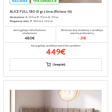
NAUJIENA
YRA SANDĖLYJE
ALICE FULL 180 (II gr.) lova (Riviera-16)
Išmatavimai:
A:
109cm
P:
192cm
G:
217cm
Miegamoji dalis:
P:
180cm
I:
200cm
Kaina galioja individualiems
Skirtumas tarp užsakomų ir sandėlyje
užsakymams
esančių prekių kainų
480€
- 31€
Kaina galioja sandėlyje esančioms prekėms
449€
Į krepšelį