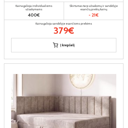
Kaina galioja individualiems
Skirtumas tarp užsakomų ir sandėlyje
užsakymams
esančių prekių kainų
400€
- 21€
Kaina galioja sandėlyje esančioms prekėms
379€
Į krepšelį