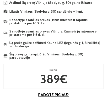
Atsiimti šią prekę Vilniuje (Sodybų g. 30) galite iš karto!
Likutis Vilniaus (Sodybų g. 30) sandėlyje – 1 vnt.
Sandėlyje esančias prekes į kitus miestus ir rajonus
pristatome per 1-10 d. d.
Sandėlyje esančias prekes Vilniuje, Kaune ir jų rajonuose
pristatome per 1-6 d. d.
Šią prekę galite apžiūrėti Kauno LEZ (Jėgainės g. 1, Biruliškės)
parduotuvėje
Šią prekę galite apžiūrėti Vilniaus (Sodybų g. 30)
parduotuvėje
Kaina:
389€
RADOTE PIGIAU?