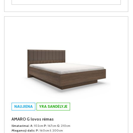
NAUJIENA
YRA SANDĖLYJE
AMARO G lovos rėmas
Išmatavimai:
A:
102cm
P:
167cm
G:
210cm
Miegamoji dalis:
P:
160cm
I:
200cm