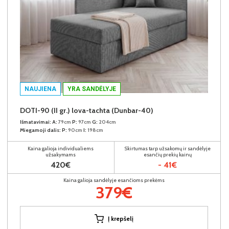
NAUJIENA
YRA SANDĖLYJE
DOTI-90 (II gr.) lova-tachta (Dunbar-40)
Išmatavimai:
A:
79cm
P:
97cm
G:
204cm
Miegamoji dalis:
P:
90cm
I:
198cm
Kaina galioja individualiems
Skirtumas tarp užsakomų ir sandėlyje
užsakymams
esančių prekių kainų
420€
- 41€
Kaina galioja sandėlyje esančioms prekėms
379€
Į krepšelį