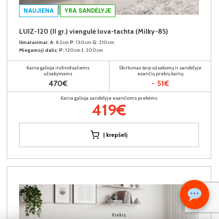
NAUJIENA
YRA SANDĖLYJE
LUIZ-120 (II gr.) viengulė lova-tachta (Milky-85)
Išmatavimai:
A:
82cm
P:
130cm
G:
210cm
Miegamoji dalis:
P:
120cm
I:
200cm
Kaina galioja individualiems
Skirtumas tarp užsakomų ir sandėlyje
užsakymams
esančių prekių kainų
470€
- 51€
Kaina galioja sandėlyje esančioms prekėms
419€
Į krepšelį
Kiekis: