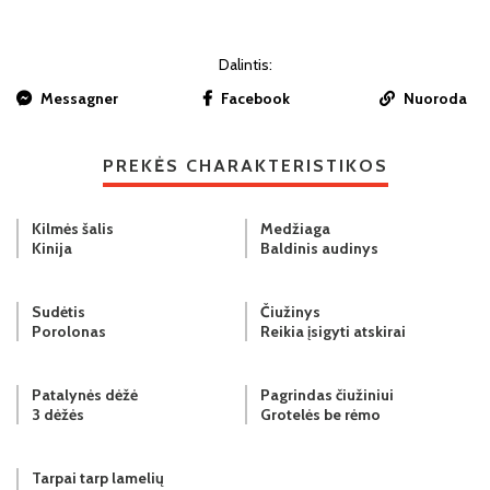
Dalintis:
Messagner
Facebook
Nuoroda
PREKĖS CHARAKTERISTIKOS
Kilmės šalis
Medžiaga
Kinija
Baldinis audinys
Sudėtis
Čiužinys
Porolonas
Reikia įsigyti atskirai
Patalynės dėžė
Pagrindas čiužiniui
3 dėžės
Grotelės be rėmo
Tarpai tarp lamelių