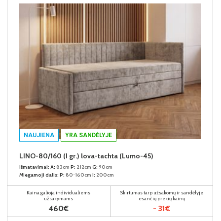
NAUJIENA
YRA SANDĖLYJE
LINO-80/160 (I gr.) lova-tachta (Lumo-45)
Išmatavimai:
A:
83cm
P:
212cm
G:
90cm
Miegamoji dalis:
P:
80-160cm
I:
200cm
Kaina galioja individualiems
Skirtumas tarp užsakomų ir sandėlyje
užsakymams
esančių prekių kainų
460€
- 31€