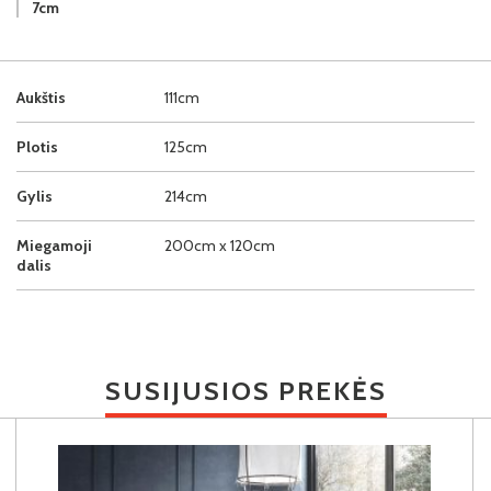
7cm
Aukštis
111cm
Plotis
125cm
Gylis
214cm
Miegamoji
200cm x 120cm
dalis
SUSIJUSIOS PREKĖS