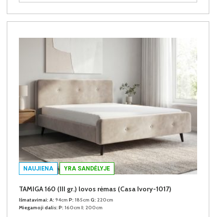
NAUJIENA
YRA SANDĖLYJE
TAMIGA 160 (III gr.) lovos rėmas (Casa Ivory-1017)
Išmatavimai:
A:
94cm
P:
185cm
G:
220cm
Miegamoji dalis:
P:
160cm
I:
200cm