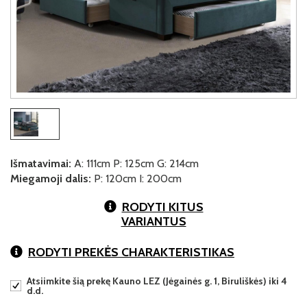
Išmatavimai:
A: 111cm P: 125cm G: 214cm
Miegamoji dalis:
P: 120cm I: 200cm
RODYTI KITUS
VARIANTUS
RODYTI PREKĖS CHARAKTERISTIKAS
Atsiimkite šią prekę Kauno LEZ (Jėgainės g. 1, Biruliškės) iki 4
d.d.