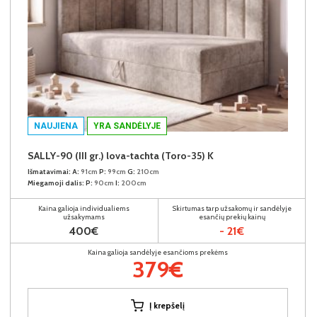
NAUJIENA
YRA SANDĖLYJE
SALLY-90 (III gr.) lova-tachta (Toro-35) K
Išmatavimai:
A:
91cm
P:
99cm
G:
210cm
Miegamoji dalis:
P:
90cm
I:
200cm
Kaina galioja individualiems
Skirtumas tarp užsakomų ir sandėlyje
užsakymams
esančių prekių kainų
400€
- 21€
Kaina galioja sandėlyje esančioms prekėms
379€
Į krepšelį