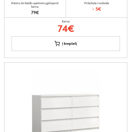
Kitoms šio baldo spalvoms galiojanti
Pritaikyta nuolaida
kaina
- 5€
79€
Kaina:
74€
Į krepšelį