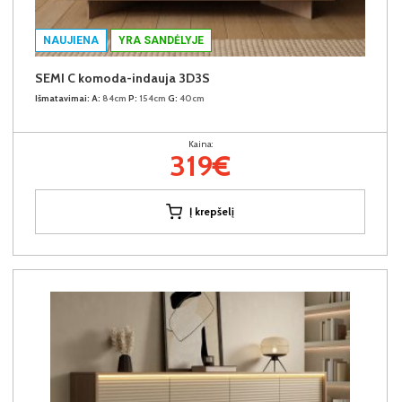
NAUJIENA
YRA SANDĖLYJE
SEMI C komoda-indauja 3D3S
Išmatavimai:
A:
84cm
P:
154cm
G:
40cm
Kaina:
319€
Į krepšelį