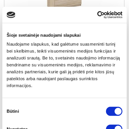
YRA SANDĖLYJE
CHELSEA CHLK45-D30F komoda
Šioje svetainėje naudojami slapukai
Išmatavimai:
A:
128cm
P:
77cm
G:
42cm
Naudojame slapukus, kad galėtume suasmeninti turinį
bei skelbimus, teikti visuomeninės medijos funkcijas ir
Kaina:
124€
analizuoti srautą. Be to, svetainės naudojimo informaciją
bendriname su visuomeninės medijos, reklamavimo ir
analizės partneriais, kurie gali ją pridėti prie kitos jūsų
Į krepšelį
pateiktos arba naudojant paslaugas surinktos
informacijos.
Sutikimo
Būtini
pasirinkimas