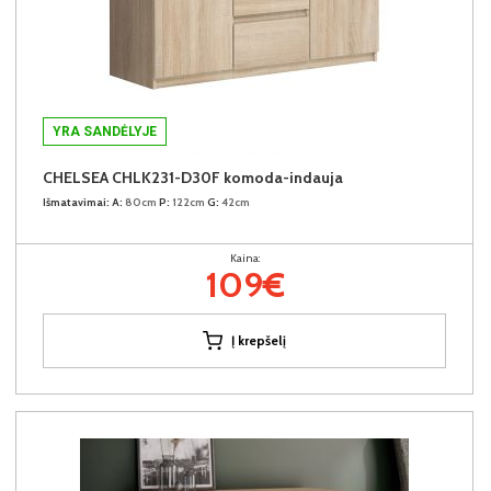
YRA SANDĖLYJE
CHELSEA CHLK231-D30F komoda-indauja
Išmatavimai:
A:
80cm
P:
122cm
G:
42cm
Kaina:
109€
Į krepšelį