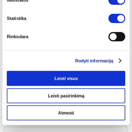
Nuostatos
Statistika
Rinkodara
YRA SANDĖLYJE
Rodyti informaciją
CHELSEA CHLK111-D30F naktinis staliukas
Išmatavimai:
A:
49cm
P:
42cm
G:
32cm
Leisti visus
Kaina:
54€
Leisti pasirinkimą
Į krepšelį
Atmesti