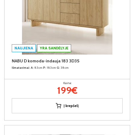
NAUJIENA
YRA SANDĖLYJE
NABU D komoda-indauja 183 3D3S
Išmatavimai:
A:
83cm
P:
183cm
G:
38cm
Kaina:
199€
Į krepšelį