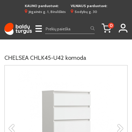
KAUNO parduotuvė:
VILNIAUS parduotuvė:
Jėgainės g. 1, Biruliškės
Sodybų g. 30
0
☰
CHELSEA CHLK45-U42 komoda