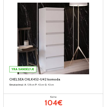
YRA SANDĖLYJE
CHELSEA CHLK452-U42 komoda
Išmatavimai:
A:
128cm
P:
42cm
G:
42cm
Kaina:
104€