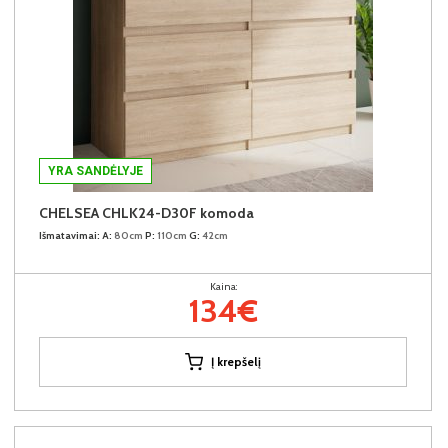
YRA SANDĖLYJE
CHELSEA CHLK24-D30F komoda
Išmatavimai:
A:
80cm
P:
110cm
G:
42cm
Kaina:
134€
Į krepšelį