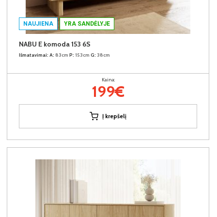
NAUJIENA
YRA SANDĖLYJE
NABU E komoda 153 6S
Išmatavimai:
A:
83cm
P:
153cm
G:
38cm
Kaina:
199€
Į krepšelį