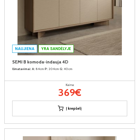
NAUJIENA
YRA SANDĖLYJE
SEMI B komoda-indauja 4D
Išmatavimai:
A:
84cm
P:
204cm
G:
40cm
Kaina:
369€
Į krepšelį