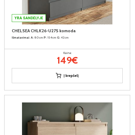
YRA SANDĖLYJE
CHELSEA CHLK26-U27S komoda
Išmatavimai:
A:
80cm
P:
154cm
G:
42cm
Kaina:
149€
Į krepšelį