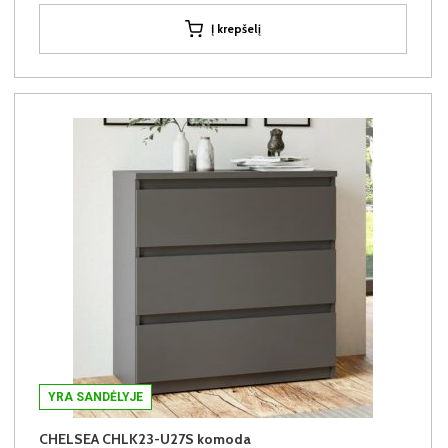
Į krepšelį
YRA SANDĖLYJE
CHELSEA CHLK23-U27S komoda