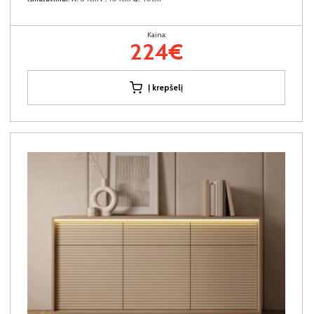
Kaina:
224€
Į krepšelį