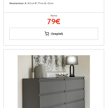
Išmatavimai:
A:
80cm
P:
77cm
G:
42cm
Kaina:
79€
Į krepšelį