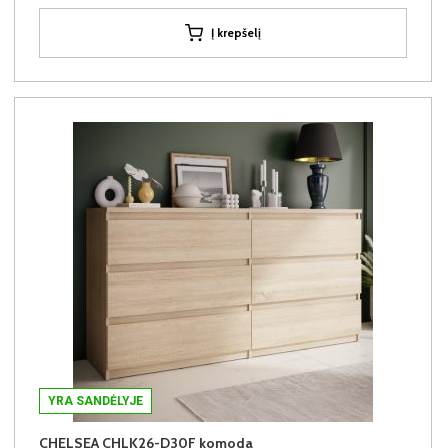
Į krepšelį
YRA SANDĖLYJE
CHELSEA CHLK26-D30F komoda