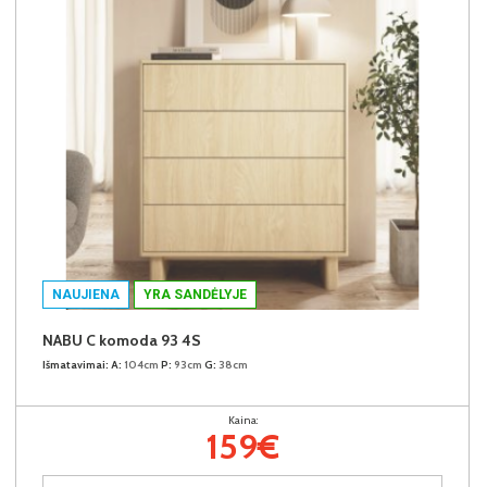
NAUJIENA
YRA SANDĖLYJE
NABU C komoda 93 4S
Išmatavimai:
A:
104cm
P:
93cm
G:
38cm
Kaina:
159€