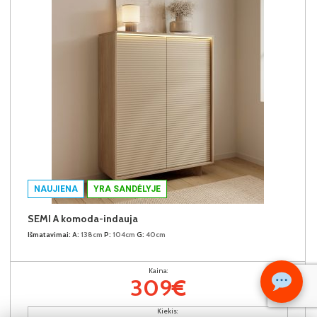
NAUJIENA
YRA SANDĖLYJE
SEMI A komoda-indauja
Išmatavimai:
A:
138cm
P:
104cm
G:
40cm
Kaina:
309€
Kiekis: