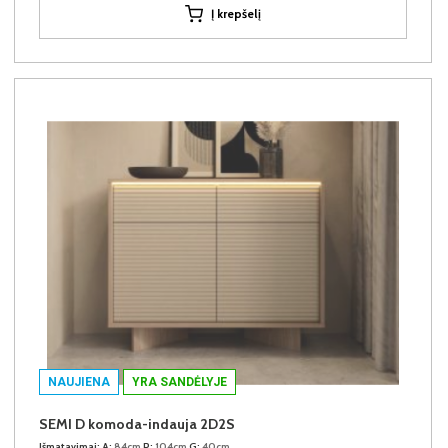
Į krepšelį
NAUJIENA
YRA SANDĖLYJE
SEMI D komoda-indauja 2D2S
Išmatavimai:
A:
84cm
P:
104cm
G:
40cm