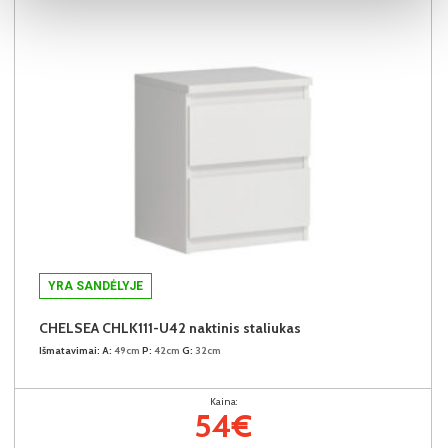
YRA SANDĖLYJE
CHELSEA CHLK111-U42 naktinis staliukas
Išmatavimai:
A:
49cm
P:
42cm
G:
32cm
Kaina:
54€