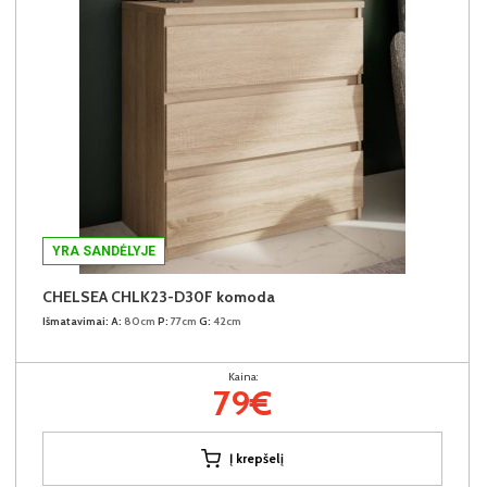
YRA SANDĖLYJE
CHELSEA CHLK23-D30F komoda
Išmatavimai:
A:
80cm
P:
77cm
G:
42cm
Kaina:
79€
Į krepšelį