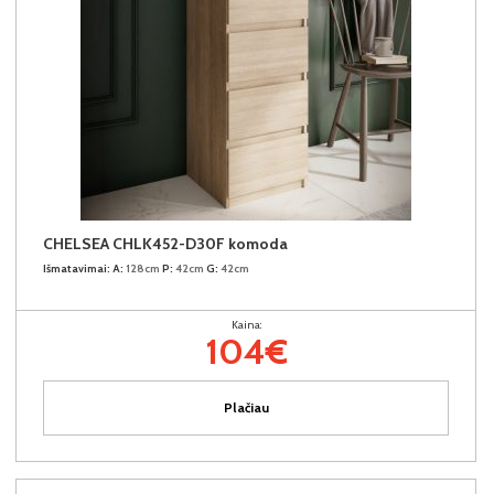
CHELSEA CHLK452-D30F komoda
Išmatavimai:
A:
128cm
P:
42cm
G:
42cm
Kaina:
104€
Plačiau