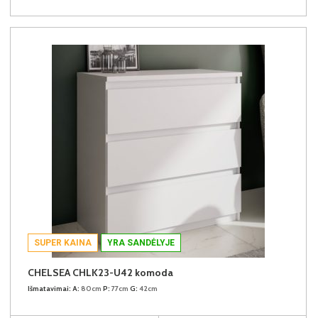
SUPER KAINA
YRA SANDĖLYJE
CHELSEA CHLK23-U42 komoda
Išmatavimai:
A:
80cm
P:
77cm
G:
42cm