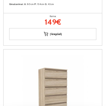
Išmatavimai:
A:
80cm
P:
154cm
G:
42cm
Kaina:
149€
Į krepšelį