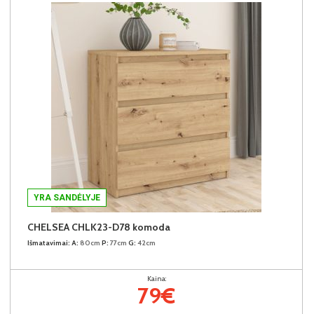
YRA SANDĖLYJE
CHELSEA CHLK23-D78 komoda
Išmatavimai:
A:
80cm
P:
77cm
G:
42cm
Kaina:
79€