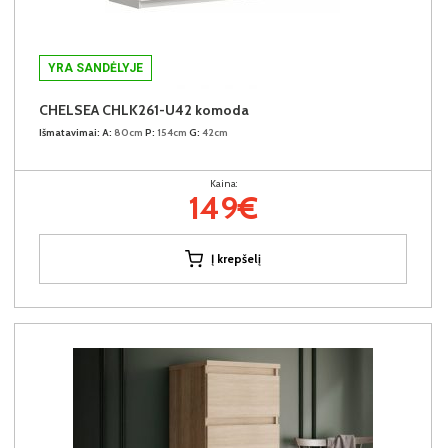
YRA SANDĖLYJE
CHELSEA CHLK261-U42 komoda
Išmatavimai:
A:
80cm
P:
154cm
G:
42cm
Kaina:
149€
Į krepšelį