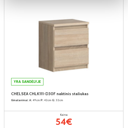
YRA SANDĖLYJE
CHELSEA CHLK111-D30F naktinis staliukas
Išmatavimai:
A:
49cm
P:
42cm
G:
32cm
Kaina:
54€