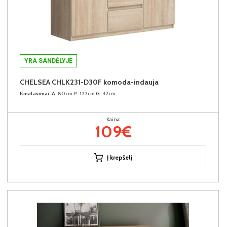
YRA SANDĖLYJE
CHELSEA CHLK231-D30F komoda-indauja
Išmatavimai:
A:
80cm
P:
122cm
G:
42cm
Kaina:
109€
Į krepšelį