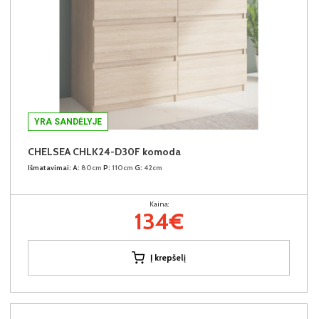
YRA SANDĖLYJE
CHELSEA CHLK24-D30F komoda
Išmatavimai:
A:
80cm
P:
110cm
G:
42cm
Kaina:
134€
Į krepšelį