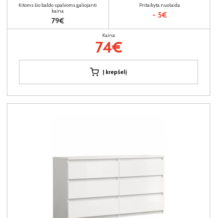
Kitoms šio baldo spalvoms galiojanti
Pritaikyta nuolaida
kaina
- 5€
79€
Kaina:
74€
Į krepšelį