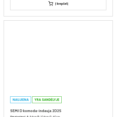
Į krepšelį
NAUJIENA
YRA SANDĖLYJE
SEMI D komoda-indauja 2D2S
Išmatavimai:
A:
84cm
P:
104cm
G:
40cm