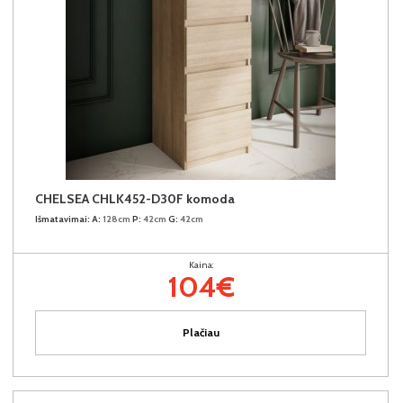
CHELSEA CHLK452-D30F komoda
Išmatavimai:
A:
128cm
P:
42cm
G:
42cm
Kaina:
104€
Plačiau