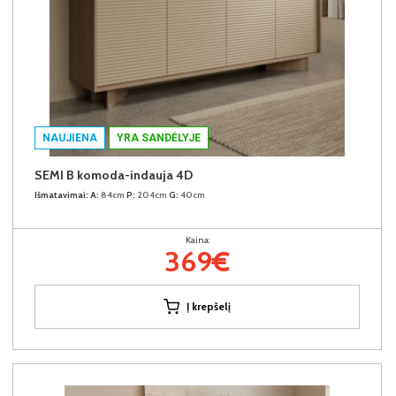
NAUJIENA
YRA SANDĖLYJE
SEMI B komoda-indauja 4D
Išmatavimai:
A:
84cm
P:
204cm
G:
40cm
Kaina:
369€
Į krepšelį