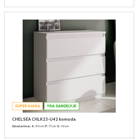
SUPER KAINA
YRA SANDĖLYJE
CHELSEA CHLK23-U42 komoda
Išmatavimai:
A:
80cm
P:
77cm
G:
42cm