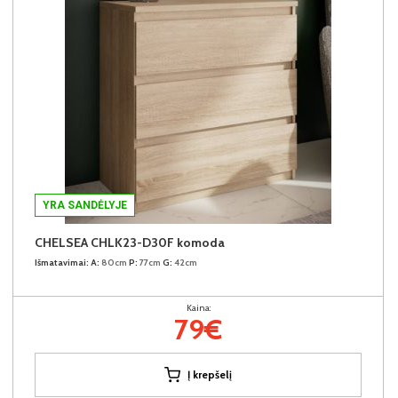
YRA SANDĖLYJE
CHELSEA CHLK23-D30F komoda
Išmatavimai:
A:
80cm
P:
77cm
G:
42cm
Kaina:
79€
Į krepšelį