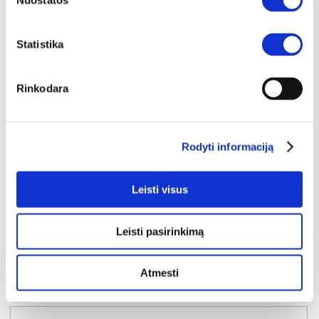
Nuostatos
Statistika
Rinkodara
YRA SANDĖLYJE
Rodyti informaciją
CHELSEA CHLK45-D30F komoda
Išmatavimai:
A:
128cm
P:
77cm
G:
42cm
Leisti visus
Kaina:
124€
Leisti pasirinkimą
Į krepšelį
Atmesti