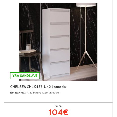
YRA SANDĖLYJE
CHELSEA CHLK452-U42 komoda
Išmatavimai:
A:
128cm
P:
42cm
G:
42cm
Kaina:
104€