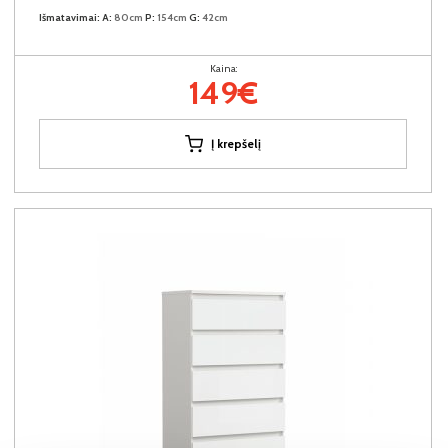
Išmatavimai:
A:
80cm
P:
154cm
G:
42cm
Kaina:
149€
Į krepšelį