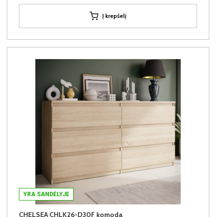
Į krepšelį
YRA SANDĖLYJE
CHELSEA CHLK26-D30F komoda