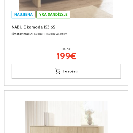
NAUJIENA
YRA SANDĖLYJE
NABU E komoda 153 6S
Išmatavimai:
A:
83cm
P:
153cm
G:
38cm
Kaina:
199€
Į krepšelį