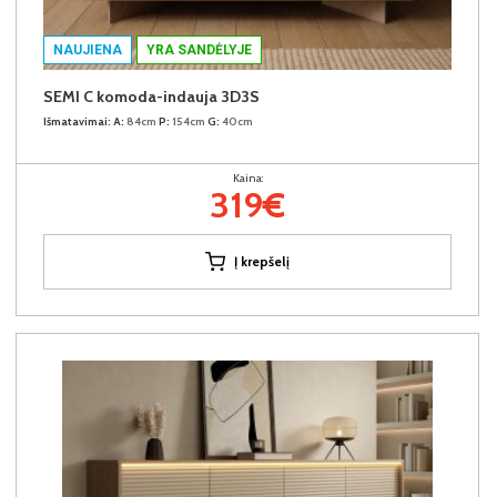
NAUJIENA
YRA SANDĖLYJE
SEMI C komoda-indauja 3D3S
Išmatavimai:
A:
84cm
P:
154cm
G:
40cm
Kaina:
319€
Į krepšelį