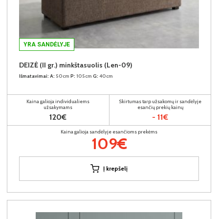
YRA SANDĖLYJE
DEIZĖ (II gr.) minkštasuolis (Len-09)
Išmatavimai:
A:
50cm
P:
105cm
G:
40cm
Kaina galioja individualiems
Skirtumas tarp užsakomų ir sandėlyje
užsakymams
esančių prekių kainų
120€
- 11€
Kaina galioja sandėlyje esančioms prekėms
109€
Į krepšelį