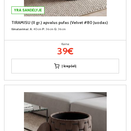
YRA SANDĖLYJE
TIRAMISU (II gr.) apvalus pufas (Velvet #80 Juodas)
Išmatavimai:
A:
40cm
P:
36cm
G:
36cm
Kaina:
39€
Į krepšelį