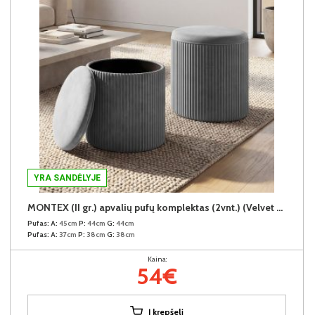
YRA SANDĖLYJE
MONTEX (II gr.) apvalių pufų komplektas (2vnt.) (Velvet #13 Šviesiai pilkas)
Pufas:
A:
45cm
P:
44cm
G:
44cm
Pufas:
A:
37cm
P:
38cm
G:
38cm
Kaina:
54€
Į krepšelį