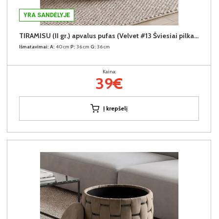
YRA SANDĖLYJE
TIRAMISU (II gr.) apvalus pufas (Velvet #13 Šviesiai pilkas)
Išmatavimai:
A:
40cm
P:
36cm
G:
36cm
Kaina:
39€
Į krepšelį