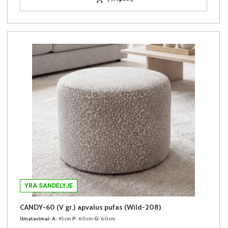
YRA SANDĖLYJE
CANDY-60 (V gr.) apvalus pufas (Wild-208)
Išmatavimai:
A:
45cm
P:
60cm
G:
60cm