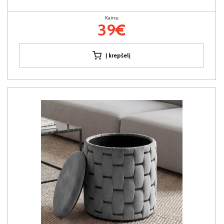
Kaina:
39€
Į krepšelį