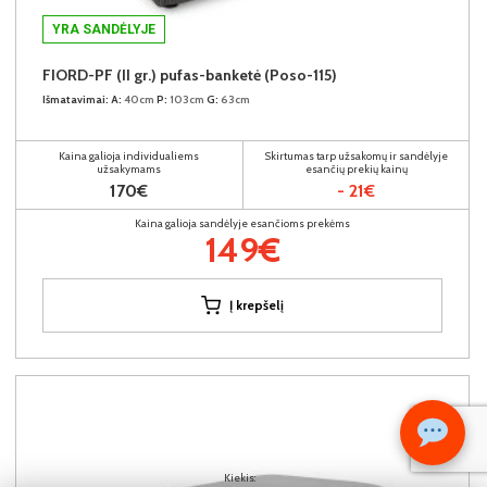
YRA SANDĖLYJE
FIORD-PF (II gr.) pufas-banketė (Poso-115)
Išmatavimai:
A:
40cm
P:
103cm
G:
63cm
Kaina galioja individualiems
Skirtumas tarp užsakomų ir sandėlyje
užsakymams
esančių prekių kainų
170€
- 21€
Kaina galioja sandėlyje esančioms prekėms
149€
Į krepšelį
Kiekis: