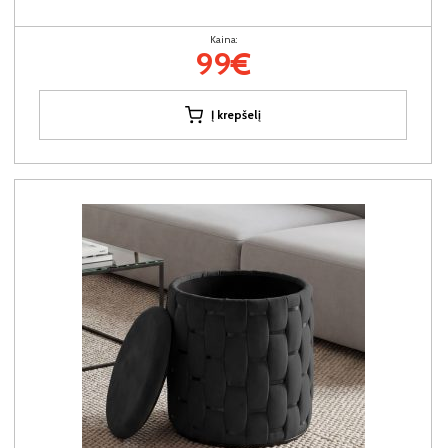
Kaina:
99€
Į krepšelį