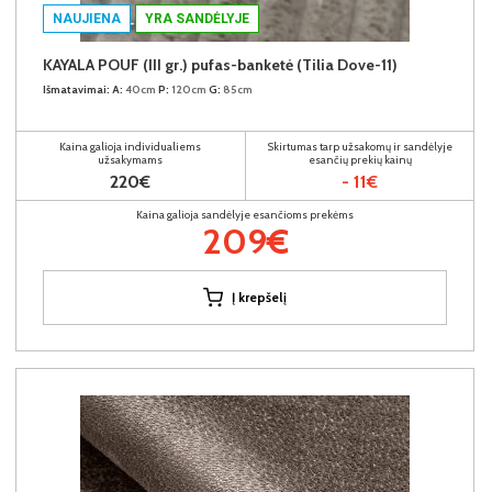
NAUJIENA
YRA SANDĖLYJE
KAYALA POUF (III gr.) pufas-banketė (Tilia Dove-11)
Išmatavimai:
A:
40cm
P:
120cm
G:
85cm
Kaina galioja individualiems
Skirtumas tarp užsakomų ir sandėlyje
užsakymams
esančių prekių kainų
220€
- 11€
Kaina galioja sandėlyje esančioms prekėms
209€
Į krepšelį