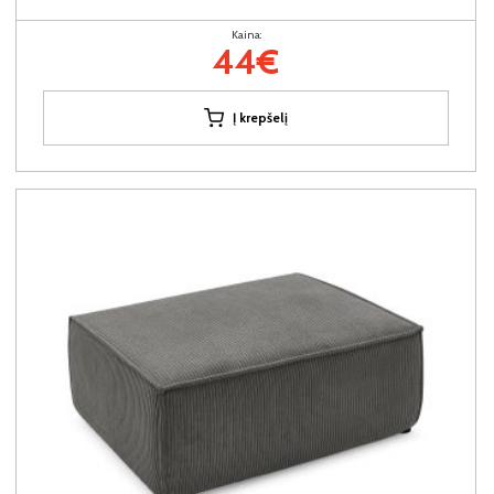
Kaina:
44€
Į krepšelį