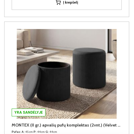
Į krepšelį
YRA SANDĖLYJE
MONTEX (II gr.) apvalių pufų komplektas (2vnt.) (Velvet #80 Juodas)
Pufas:
A:
45cm
P:
44cm
G:
44cm