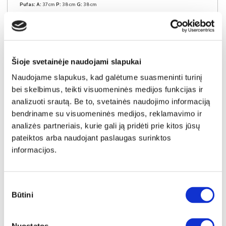
Pufas:
A:
37cm
P:
38cm
G:
38cm
Kaina:
54€
Į krepšelį
Šioje svetainėje naudojami slapukai
Naudojame slapukus, kad galėtume suasmeninti turinį
bei skelbimus, teikti visuomeninės medijos funkcijas ir
analizuoti srautą. Be to, svetainės naudojimo informaciją
bendriname su visuomeninės medijos, reklamavimo ir
analizės partneriais, kurie gali ją pridėti prie kitos jūsų
pateiktos arba naudojant paslaugas surinktos
informacijos.
Sutikimo
Būtini
pasirinkimas