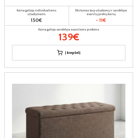
Kaina galioja individualiems
Skirtumas tarp užsakomų ir sandėlyje
užsakymams
esančių prekių kainų
150€
- 11€
Kaina galioja sandėlyje esančioms prekėms
139€
Į krepšelį