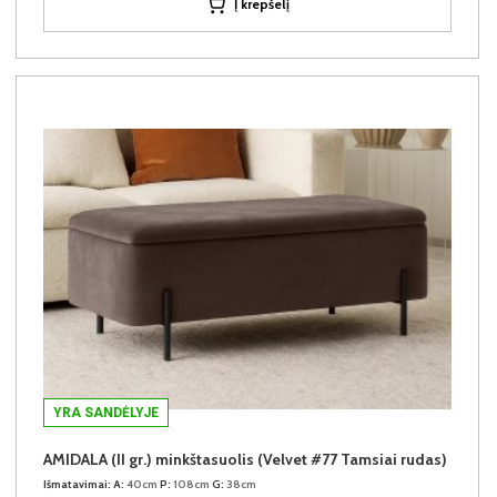
Į krepšelį
YRA SANDĖLYJE
AMIDALA (II gr.) minkštasuolis (Velvet #77 Tamsiai rudas)
Išmatavimai:
A:
40cm
P:
108cm
G:
38cm