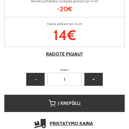
Bendra pritaikyta nuolaida perkant po 4 vnt
-20€
Kaina perkant po 4 vnt
14€
RADOTE PIGIAU?
Kiekis:
−
+
Į KREPŠELĮ
PRISTATYMO KAINA