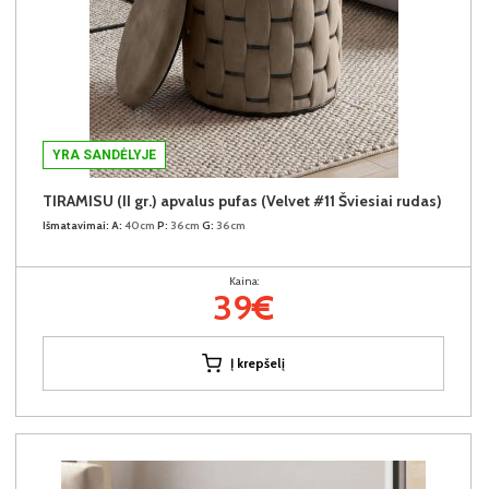
YRA SANDĖLYJE
TIRAMISU (II gr.) apvalus pufas (Velvet #11 Šviesiai rudas)
Išmatavimai:
A:
40cm
P:
36cm
G:
36cm
Kaina:
39€
Į krepšelį