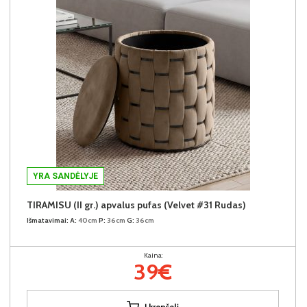
YRA SANDĖLYJE
TIRAMISU (II gr.) apvalus pufas (Velvet #31 Rudas)
Išmatavimai:
A:
40cm
P:
36cm
G:
36cm
Kaina:
39€
Į krepšelį