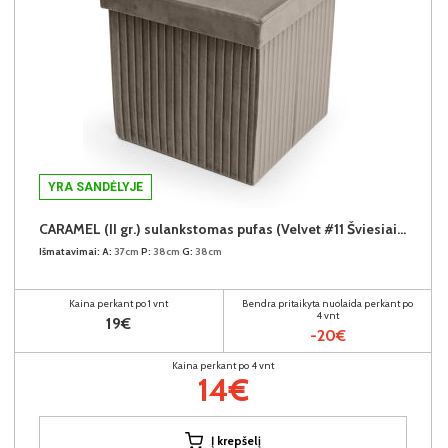
YRA SANDĖLYJE
CARAMEL (II gr.) sulankstomas pufas (Velvet #11 Šviesiai rudas)
Išmatavimai:
A:
37cm
P:
38cm
G:
38cm
Kaina perkant po 1 vnt
Bendra pritaikyta nuolaida perkant po
4 vnt
19€
-20€
Kaina perkant po 4 vnt
14€
Į krepšelį