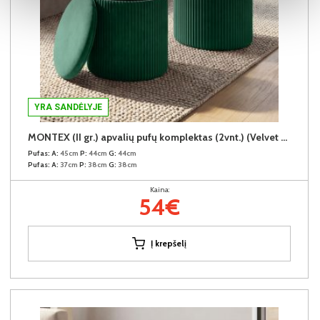
YRA SANDĖLYJE
MONTEX (II gr.) apvalių pufų komplektas (2vnt.) (Velvet #65 Žalias)
Pufas:
A:
45cm
P:
44cm
G:
44cm
Pufas:
A:
37cm
P:
38cm
G:
38cm
Kaina:
54€
Į krepšelį