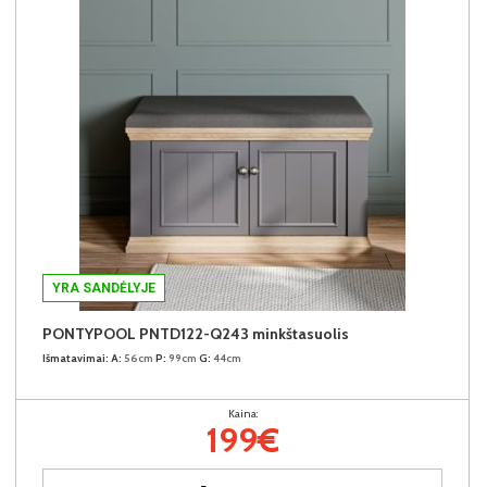
YRA SANDĖLYJE
PONTYPOOL PNTD122-Q243 minkštasuolis
Išmatavimai:
A:
56cm
P:
99cm
G:
44cm
Kaina:
199€