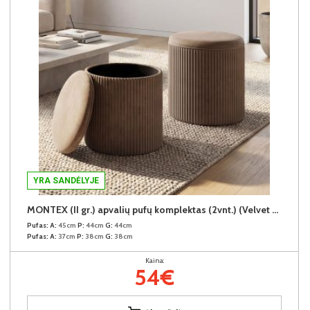
YRA SANDĖLYJE
MONTEX (II gr.) apvalių pufų komplektas (2vnt.) (Velvet #31 Rudas)
Pufas:
A:
45cm
P:
44cm
G:
44cm
Pufas:
A:
37cm
P:
38cm
G:
38cm
Kaina:
54€