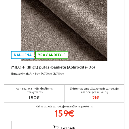
NAUJIENA
YRA SANDĖLYJE
MILO-P (III gr.) pufas-banketė (Aphrodite-06)
Išmatavimai:
A:
43cm
P:
70cm
G:
70cm
Kaina galioja individualiems
Skirtumas tarp užsakomų ir sandėlyje
užsakymams
esančių prekių kainų
180€
- 21€
Kaina galioja sandėlyje esančioms prekėms
159€
Į krepšelį