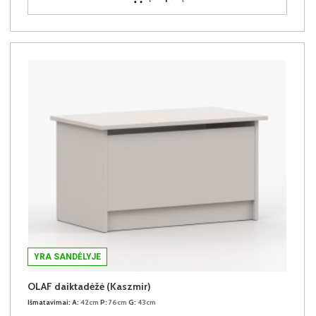
YRA SANDĖLYJE
OLAF daiktadėžė (Kaszmir)
Išmatavimai:
A:
42cm
P:
76cm
G:
43cm