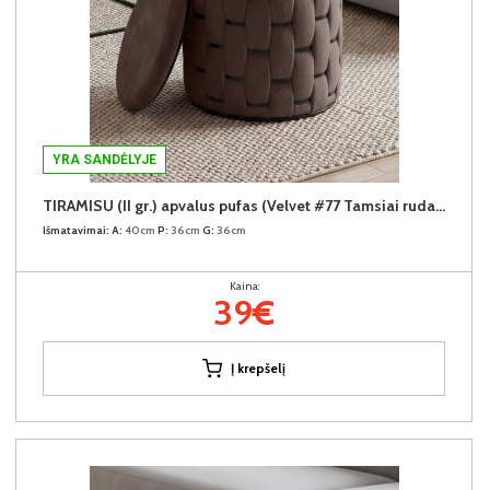
YRA SANDĖLYJE
TIRAMISU (II gr.) apvalus pufas (Velvet #77 Tamsiai rudas)
Išmatavimai:
A:
40cm
P:
36cm
G:
36cm
Kaina:
39€
Į krepšelį