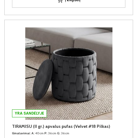
YRA SANDĖLYJE
TIRAMISU (II gr.) apvalus pufas (Velvet #18 Pilkas)
Išmatavimai:
A:
40cm
P:
36cm
G:
36cm