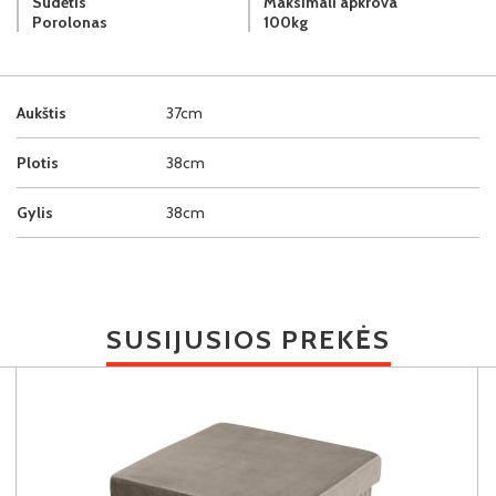
Sudėtis
Maksimali apkrova
Porolonas
100kg
Aukštis
37cm
Plotis
38cm
Gylis
38cm
SUSIJUSIOS PREKĖS