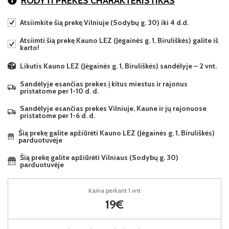
RODYTI PREKĖS CHARAKTERISTIKAS
Atsiimkite šią prekę Vilniuje (Sodybų g. 30) iki 4 d.d.
Atsiimti šią prekę Kauno LEZ (Jėgainės g. 1, Biruliškės) galite iš
karto!
Likutis Kauno LEZ (Jėgainės g. 1, Biruliškės) sandėlyje – 2 vnt.
Sandėlyje esančias prekes į kitus miestus ir rajonus
pristatome per 1-10 d. d.
Sandėlyje esančias prekes Vilniuje, Kaune ir jų rajonuose
pristatome per 1-6 d. d.
Šią prekę galite apžiūrėti Kauno LEZ (Jėgainės g. 1, Biruliškės)
parduotuvėje
Šią prekę galite apžiūrėti Vilniaus (Sodybų g. 30)
parduotuvėje
Kaina perkant 1 vnt
19€