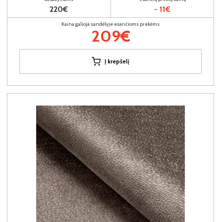
220€
- 11€
Kaina galioja sandėlyje esančioms prekėms
209€
Į krepšelį