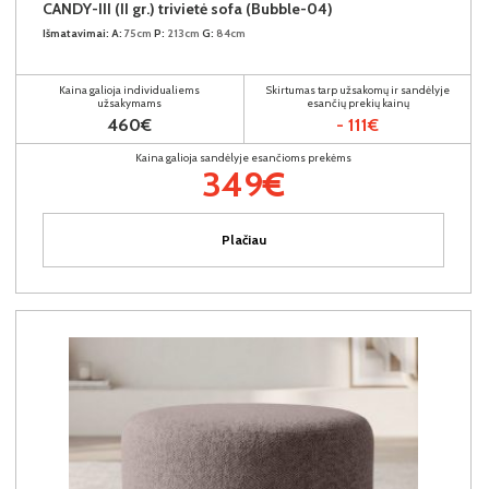
CANDY-III (II gr.) trivietė sofa (Bubble-04)
Išmatavimai:
A:
75cm
P:
213cm
G:
84cm
Kaina galioja individualiems
Skirtumas tarp užsakomų ir sandėlyje
užsakymams
esančių prekių kainų
460€
- 111€
Kaina galioja sandėlyje esančioms prekėms
349€
Plačiau