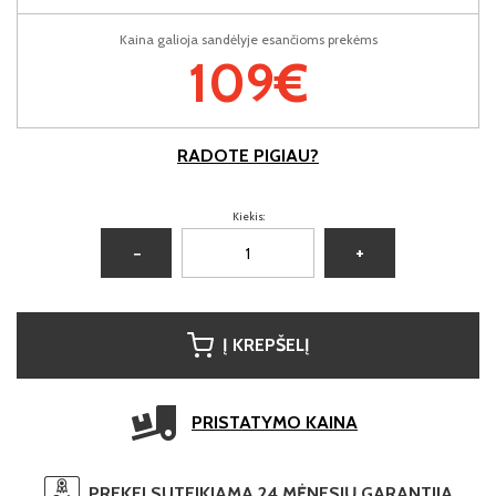
Kaina galioja sandėlyje esančioms prekėms
109€
RADOTE PIGIAU?
Kiekis:
−
+
Į KREPŠELĮ
PRISTATYMO KAINA
PREKEI SUTEIKIAMA 24 MĖNESIŲ GARANTIJA