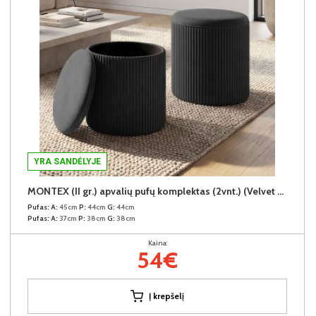
YRA SANDĖLYJE
MONTEX (II gr.) apvalių pufų komplektas (2vnt.) (Velvet #80 Juodas)
Pufas:
A:
45cm
P:
44cm
G:
44cm
Pufas:
A:
37cm
P:
38cm
G:
38cm
Kaina:
54€
Į krepšelį