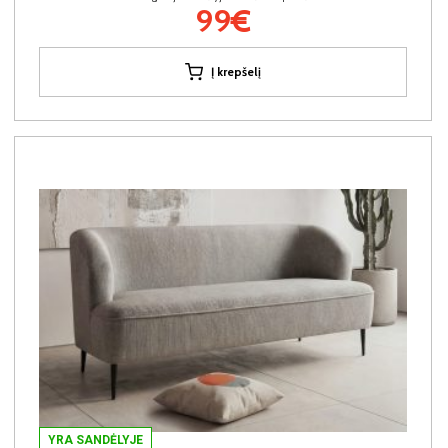
99€
Į krepšelį
YRA SANDĖLYJE