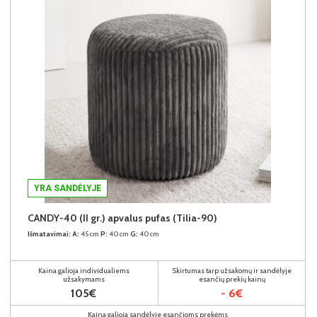
YRA SANDĖLYJE
CANDY-40 (II gr.) apvalus pufas (Tilia-90)
Išmatavimai:
A:
45cm
P:
40cm
G:
40cm
Kaina galioja individualiems
Skirtumas tarp užsakomų ir sandėlyje
užsakymams
esančių prekių kainų
105€
- 6€
Kaina galioja sandėlyje esančioms prekėms