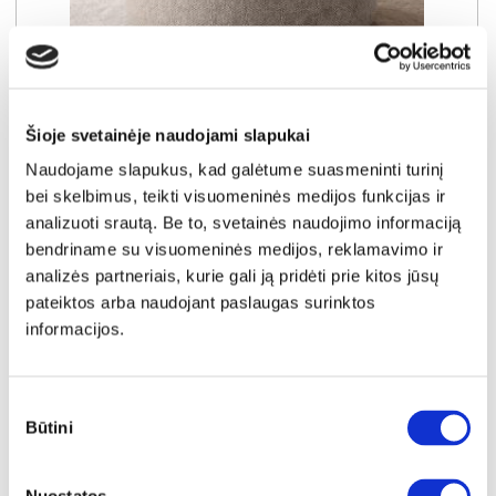
CANDY-60 (II gr.) apvalus pufas (Bubble-03)
Šioje svetainėje naudojami slapukai
Išmatavimai:
A:
45cm
P:
60cm
G:
60cm
Naudojame slapukus, kad galėtume suasmeninti turinį
bei skelbimus, teikti visuomeninės medijos funkcijas ir
Kaina galioja individualiems
Skirtumas tarp užsakomų ir sandėlyje
užsakymams
esančių prekių kainų
analizuoti srautą. Be to, svetainės naudojimo informaciją
115€
- 6€
bendriname su visuomeninės medijos, reklamavimo ir
Kaina galioja sandėlyje esančioms prekėms
analizės partneriais, kurie gali ją pridėti prie kitos jūsų
109€
pateiktos arba naudojant paslaugas surinktos
informacijos.
Plačiau
Sutikimo
Būtini
pasirinkimas