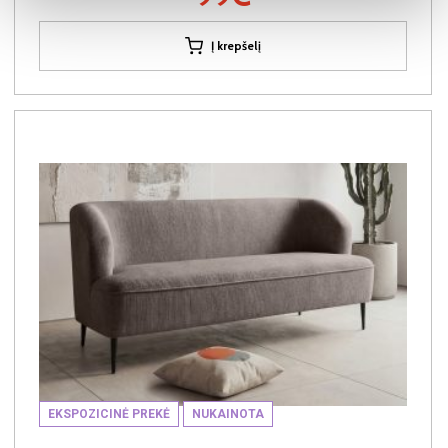
Į krepšelį
EKSPOZICINĖ PREKĖ
NUKAINOTA