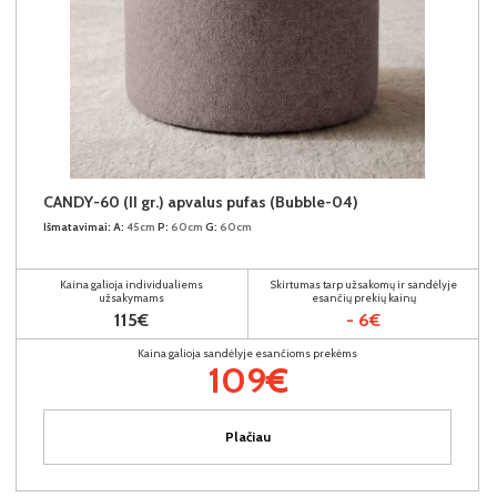
CANDY-60 (II gr.) apvalus pufas (Bubble-04)
Išmatavimai:
A:
45cm
P:
60cm
G:
60cm
Kaina galioja individualiems
Skirtumas tarp užsakomų ir sandėlyje
užsakymams
esančių prekių kainų
115€
- 6€
Kaina galioja sandėlyje esančioms prekėms
109€
Plačiau