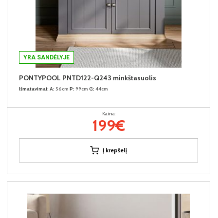
YRA SANDĖLYJE
PONTYPOOL PNTD122-Q243 minkštasuolis
Išmatavimai:
A:
56cm
P:
99cm
G:
44cm
Kaina:
199€
Į krepšelį