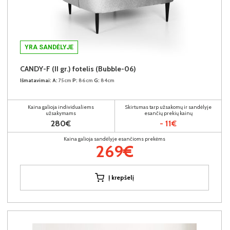
YRA SANDĖLYJE
CANDY-F (II gr.) fotelis (Bubble-06)
Išmatavimai:
A:
75cm
P:
86cm
G:
84cm
Kaina galioja individualiems
Skirtumas tarp užsakomų ir sandėlyje
užsakymams
esančių prekių kainų
280€
- 11€
Kaina galioja sandėlyje esančioms prekėms
269€
Į krepšelį