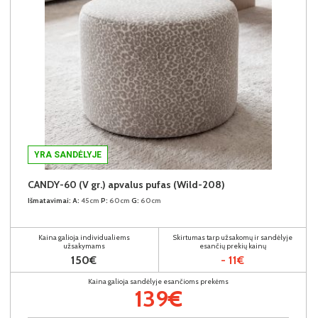
YRA SANDĖLYJE
CANDY-60 (V gr.) apvalus pufas (Wild-208)
Išmatavimai:
A:
45cm
P:
60cm
G:
60cm
Kaina galioja individualiems
Skirtumas tarp užsakomų ir sandėlyje
užsakymams
esančių prekių kainų
150€
- 11€
Kaina galioja sandėlyje esančioms prekėms
139€