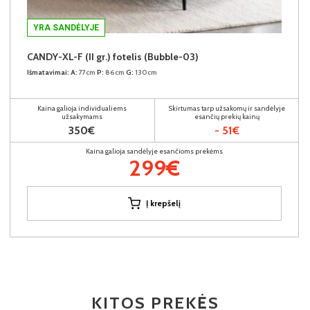
YRA SANDĖLYJE
CANDY-XL-F (II gr.) fotelis (Bubble-03)
Išmatavimai:
A:
77cm
P:
86cm
G:
130cm
Kaina galioja individualiems
Skirtumas tarp užsakomų ir sandėlyje
užsakymams
esančių prekių kainų
350€
- 51€
Kaina galioja sandėlyje esančioms prekėms
299€
Į krepšelį
KITOS PREKĖS