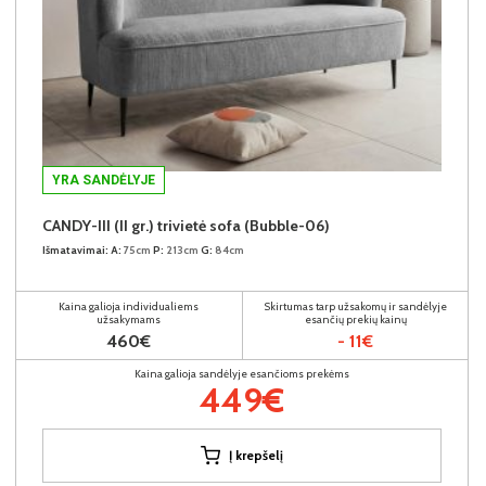
YRA SANDĖLYJE
CANDY-III (II gr.) trivietė sofa (Bubble-06)
Išmatavimai:
A:
75cm
P:
213cm
G:
84cm
Kaina galioja individualiems
Skirtumas tarp užsakomų ir sandėlyje
užsakymams
esančių prekių kainų
460€
- 11€
Kaina galioja sandėlyje esančioms prekėms
449€
Į krepšelį