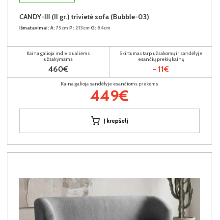
CANDY-III (II gr.) trivietė sofa (Bubble-03)
Išmatavimai:
A:
75cm
P:
213cm
G:
84cm
Kaina galioja individualiems
Skirtumas tarp užsakomų ir sandėlyje
užsakymams
esančių prekių kainų
460€
- 11€
Kaina galioja sandėlyje esančioms prekėms
449€
Į krepšelį