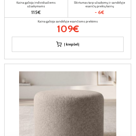
Kaina galioja individualiems
Skirtumas tarp užsakomų ir sandėlyje
užsakymams
esančių prekių kainų
115€
- 6€
Kaina galioja sandėlyje esančioms prekėms
109€
Į krepšelį