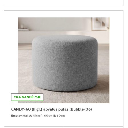
YRA SANDĖLYJE
CANDY-60 (II gr.) apvalus pufas (Bubble-06)
Išmatavimai:
A:
45cm
P:
60cm
G:
60cm