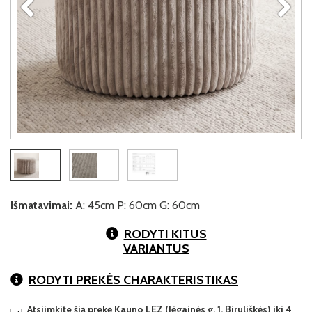
Išmatavimai:
A: 45cm P: 60cm G: 60cm
RODYTI KITUS
VARIANTUS
RODYTI PREKĖS CHARAKTERISTIKAS
Atsiimkite šią prekę Kauno LEZ (Jėgainės g. 1, Biruliškės) iki 4