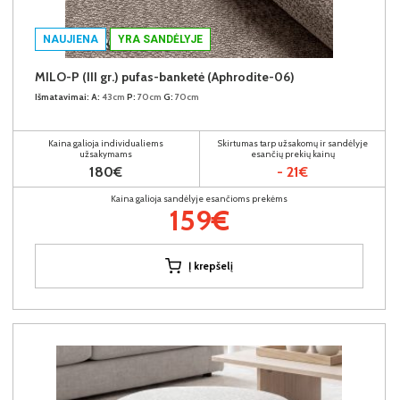
NAUJIENA
YRA SANDĖLYJE
MILO-P (III gr.) pufas-banketė (Aphrodite-06)
Išmatavimai:
A:
43cm
P:
70cm
G:
70cm
Kaina galioja individualiems
Skirtumas tarp užsakomų ir sandėlyje
užsakymams
esančių prekių kainų
180€
- 21€
Kaina galioja sandėlyje esančioms prekėms
159€
Į krepšelį