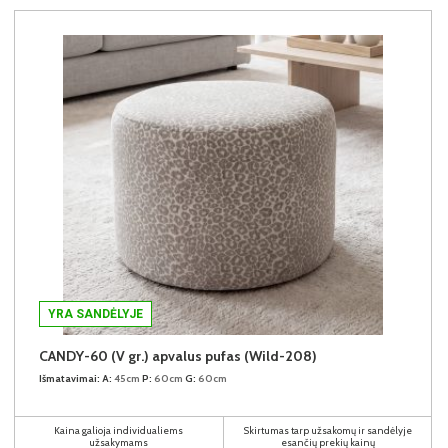
YRA SANDĖLYJE
CANDY-60 (V gr.) apvalus pufas (Wild-208)
Išmatavimai:
A:
45cm
P:
60cm
G:
60cm
Kaina galioja individualiems
Skirtumas tarp užsakomų ir sandėlyje
užsakymams
esančių prekių kainų