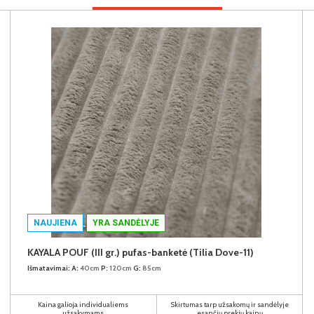
NAUJIENA
YRA SANDĖLYJE
KAYALA POUF (III gr.) pufas-banketė (Tilia Dove-11)
Išmatavimai:
A:
40cm
P:
120cm
G:
85cm
Kaina galioja individualiems
Skirtumas tarp užsakomų ir sandėlyje
užsakymams
esančių prekių kainų