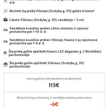
d.d.
Atsiimti šią prekę Vilniuje (Sodybų g. 30) galite iš karto!
Likutis Vilniaus (Sodybų g. 30) sandėlyje – 3 vnt.
Sandėlyje esančias prekes į kitus miestus ir rajonus
pristatome per 1-10 d. d.
Sandėlyje esančias prekes Vilniuje, Kaune ir jų rajonuose
pristatome per 1-6 d. d.
Šią prekę galite apžiūrėti Kauno LEZ (Jėgainės g. 1, Biruliškės)
parduotuvėje
Šią prekę galite apžiūrėti Vilniaus (Sodybų g. 30)
parduotuvėje
Kaina galioja individualiems užsakymams
115€
Skirtumas tarp užsakomų ir sandėlyje esančių prekių kainų
-6€