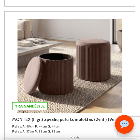
YRA SANDĖLYJE
MONTEX (II gr.) apvalių pufų komplektas (2vnt.) (Velvet #77 Tamsiai rudas)
Pufas:
A:
45cm
P:
44cm
G:
44cm
Pufas:
A:
37cm
P:
38cm
G:
38cm
Kiekis: