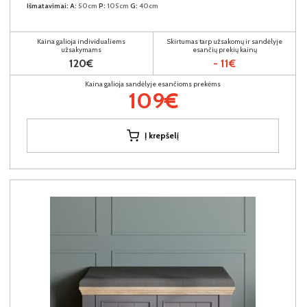
Išmatavimai:
A:
50cm
P:
105cm
G:
40cm
Kaina galioja individualiems
Skirtumas tarp užsakomų ir sandėlyje
užsakymams
esančių prekių kainų
120€
- 11€
Kaina galioja sandėlyje esančioms prekėms
109€
Į krepšelį