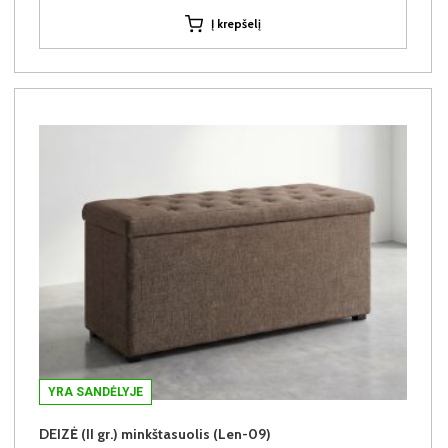
Į krepšelį
YRA SANDĖLYJE
DEIZĖ (II gr.) minkštasuolis (Len-09)