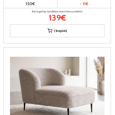
150€
- 11€
Kaina galioja sandėlyje esančioms prekėms
139€
Į krepšelį