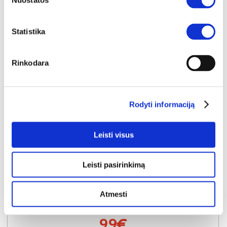
Nuostatos
Statistika
Rinkodara
Rodyti informaciją
YRA SANDĖLYJE
Leisti visus
CANDY-40 (II gr.) apvalus pufas (Bubble-04)
Išmatavimai:
A:
45cm
P:
40cm
G:
40cm
Leisti pasirinkimą
Kaina galioja individualiems
Skirtumas tarp užsakomų ir sandėlyje
užsakymams
esančių prekių kainų
Atmesti
105€
- 6€
Kaina galioja sandėlyje esančioms prekėms
99€