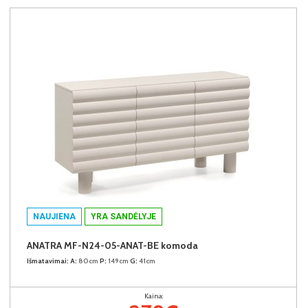
NAUJIENA
YRA SANDĖLYJE
ANATRA MF-N24-05-ANAT-BE komoda
Išmatavimai:
A:
80cm
P:
149cm
G:
41cm
Kaina: