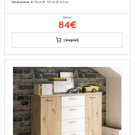
Išmatavimai:
A:
76cm
P:
110cm
G:
60cm
Kaina:
84€
Į krepšelį