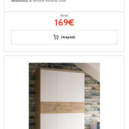
Išmatavimai:
A:
189cm
P:
80cm
G:
53cm
Kaina:
169€
Į krepšelį