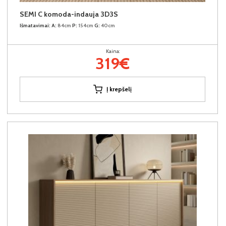
SEMI C komoda-indauja 3D3S
Išmatavimai:
A:
84cm
P:
154cm
G:
40cm
Kaina:
319€
Į krepšelį