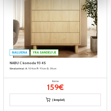
NAUJIENA
YRA SANDĖLYJE
NABU C komoda 93 4S
Išmatavimai:
A:
104cm
P:
93cm
G:
38cm
Kaina:
159€
Į krepšelį