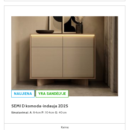
NAUJIENA
YRA SANDĖLYJE
SEMI D komoda-indauja 2D2S
Išmatavimai:
A:
84cm
P:
104cm
G:
40cm
Kaina: