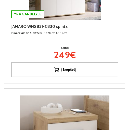
YRA SANDĖLYJE
JAMARO WNS831-C830 spinta
Išmatavimai:
A:
189cm
P:
120cm
G:
53cm
Kaina:
249€
Į krepšelį