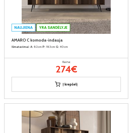
NAUJIENA
YRA SANDĖLYJE
AMARO C komoda-indauja
Išmatavimai:
A:
82cm
P:
183cm
G:
40cm
Kaina:
274€
Į krepšelį