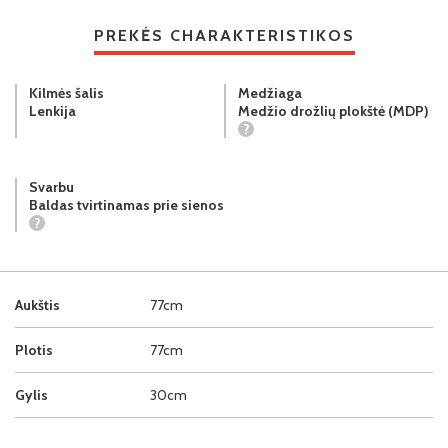
PREKĖS CHARAKTERISTIKOS
Kilmės šalis
Medžiaga
Lenkija
Medžio drožlių plokštė (MDP)
?
Svarbu
Baldas tvirtinamas prie sienos
?
Aukštis
77cm
Plotis
77cm
Gylis
30cm