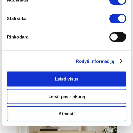
Nuostatos
Statistika
NAUJIENA
YRA SANDĖLYJE
Rinkodara
NABU D komoda-indauja 183 3D3S
Išmatavimai:
A:
83cm
P:
183cm
G:
38cm
Rodyti informaciją
Kaina:
199€
Leisti visus
Į krepšelį
Leisti pasirinkimą
Atmesti