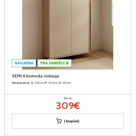
NAUJIENA
YRA SANDĖLYJE
SEMI A komoda-indauja
Išmatavimai:
A:
138cm
P:
104cm
G:
40cm
Kaina:
309€
Į krepšelį