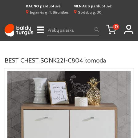
KAUNO parduotuvė:
VILNIAUS parduotuvė:
Jėgainės g. 1, Biruliškės
Sodybų g. 30
0
☰
BEST CHEST SQNK221-C804 komoda