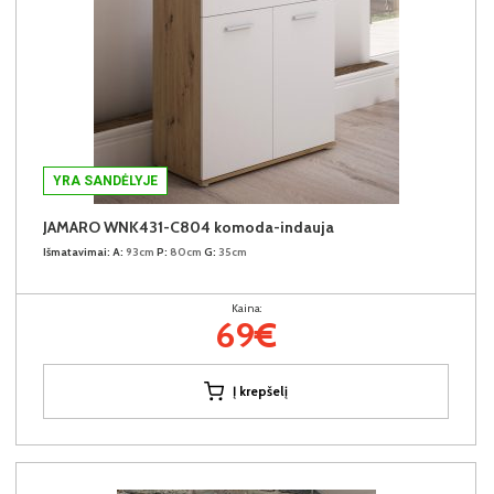
YRA SANDĖLYJE
JAMARO WNK431-C804 komoda-indauja
Išmatavimai:
A:
93cm
P:
80cm
G:
35cm
Kaina:
69€
Į krepšelį