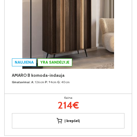
NAUJIENA
YRA SANDĖLYJE
AMARO B komoda-indauja
Išmatavimai:
A:
126cm
P:
94cm
G:
40cm
Kaina:
214€
Į krepšelį