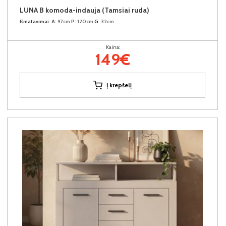
LUNA B komoda-indauja (Tamsiai ruda)
Išmatavimai:
A:
97cm
P:
120cm
G:
32cm
Kaina:
149€
Į krepšelį