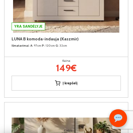
YRA SANDĖLYJE
LUNA B komoda-indauja (Kaszmir)
Išmatavimai:
A:
97cm
P:
120cm
G:
32cm
Kaina:
149€
Į krepšelį
Kiekis: