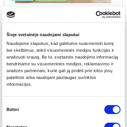
NABU E komoda 153 6S
Išmatavimai:
A:
83cm
P:
153cm
G:
38cm
Kaina:
199€
Šioje svetainėje naudojami slapukai
Naudojame slapukus, kad galėtume suasmeninti turinį
bei skelbimus, teikti visuomeninės medijos funkcijas ir
Į krepšelį
analizuoti srautą. Be to, svetainės naudojimo informaciją
bendriname su visuomeninės medijos, reklamavimo ir
analizės partneriais, kurie gali ją pridėti prie kitos jūsų
pateiktos arba naudojant paslaugas surinktos
informacijos.
Sutikimo
Būtini
pasirinkimas