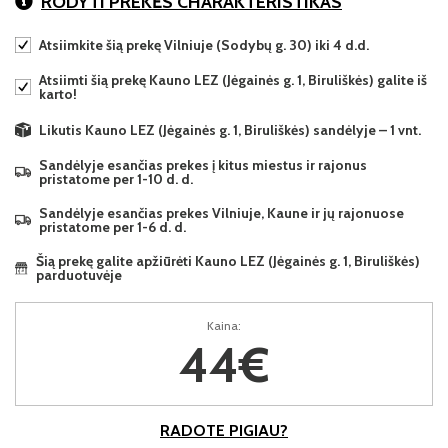
RODYTI PREKĖS CHARAKTERISTIKAS
Atsiimkite šią prekę Vilniuje (Sodybų g. 30) iki 4 d.d.
Atsiimti šią prekę Kauno LEZ (Jėgainės g. 1, Biruliškės) galite iš
karto!
Likutis Kauno LEZ (Jėgainės g. 1, Biruliškės) sandėlyje – 1 vnt.
Sandėlyje esančias prekes į kitus miestus ir rajonus
pristatome per 1-10 d. d.
Sandėlyje esančias prekes Vilniuje, Kaune ir jų rajonuose
pristatome per 1-6 d. d.
Šią prekę galite apžiūrėti Kauno LEZ (Jėgainės g. 1, Biruliškės)
parduotuvėje
Kaina:
44€
RADOTE PIGIAU?