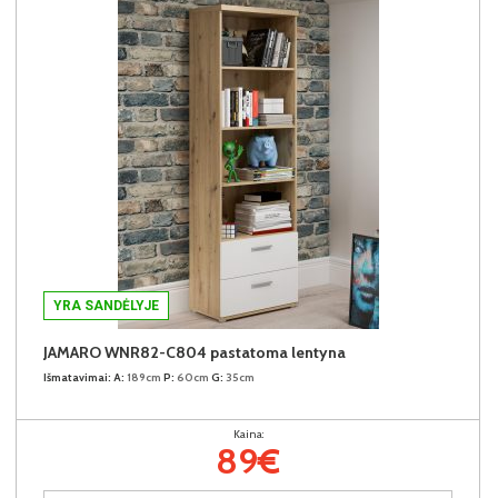
YRA SANDĖLYJE
JAMARO WNR82-C804 pastatoma lentyna
Išmatavimai:
A:
189cm
P:
60cm
G:
35cm
Kaina:
89€