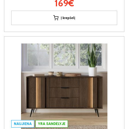
169€
Į krepšelį
NAUJIENA
YRA SANDĖLYJE