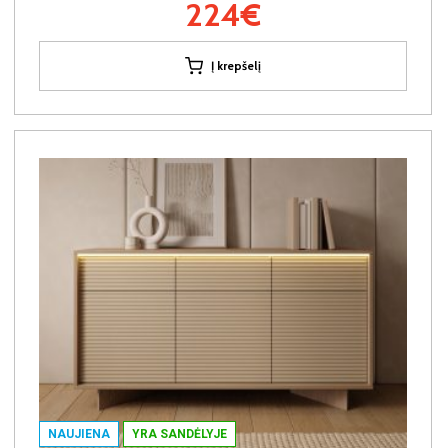
224€
Į krepšelį
NAUJIENA
YRA SANDĖLYJE