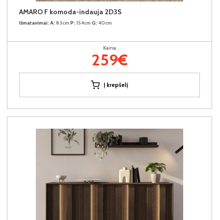
AMARO F komoda-indauja 2D3S
Išmatavimai:
A:
83cm
P:
154cm
G:
40cm
Kaina:
259€
Į krepšelį