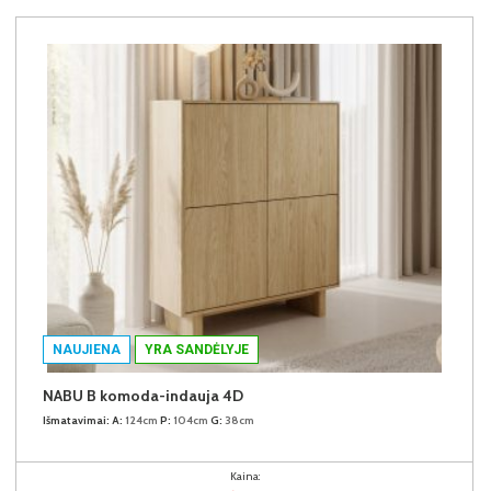
NAUJIENA
YRA SANDĖLYJE
NABU B komoda-indauja 4D
Išmatavimai:
A:
124cm
P:
104cm
G:
38cm
Kaina: