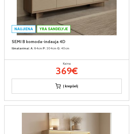
NAUJIENA
YRA SANDĖLYJE
SEMI B komoda-indauja 4D
Išmatavimai:
A:
84cm
P:
204cm
G:
40cm
Kaina:
369€
Į krepšelį