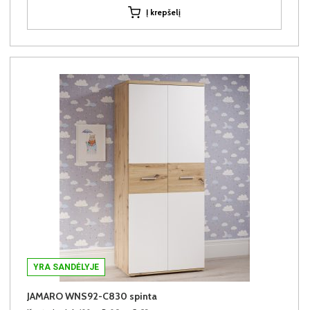
Į krepšelį
YRA SANDĖLYJE
JAMARO WNS92-C830 spinta