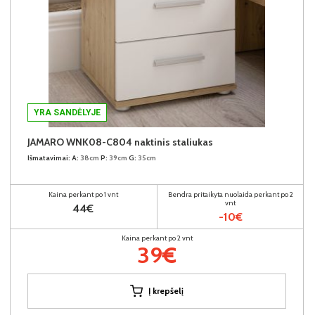
YRA SANDĖLYJE
JAMARO WNK08-C804 naktinis staliukas
Išmatavimai:
A:
38cm
P:
39cm
G:
35cm
Kaina perkant po 1 vnt
Bendra pritaikyta nuolaida perkant po 2
vnt
44€
-10€
Kaina perkant po 2 vnt
39€
Į krepšelį