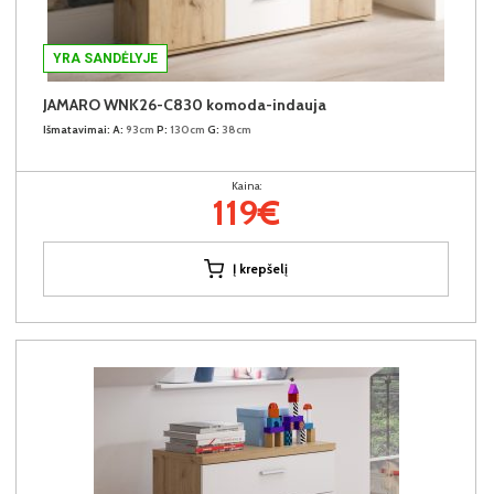
YRA SANDĖLYJE
JAMARO WNK26-C830 komoda-indauja
Išmatavimai:
A:
93cm
P:
130cm
G:
38cm
Kaina:
119€
Į krepšelį