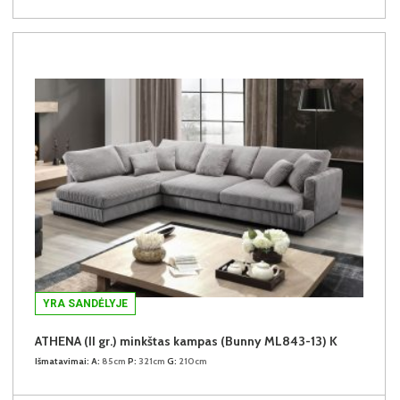
YRA SANDĖLYJE
ATHENA (II gr.) minkštas kampas (Bunny ML843-13) K
Išmatavimai:
A:
85cm
P:
321cm
G:
210cm