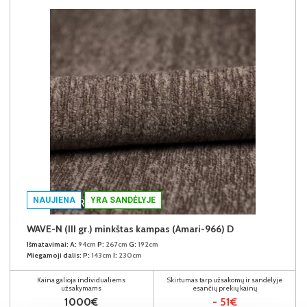
NAUJIENA
YRA SANDĖLYJE
WAVE-N (III gr.) minkštas kampas (Amari-966) D
Išmatavimai:
A:
94cm
P:
267cm
G:
192cm
Miegamoji dalis:
P:
143cm
I:
230cm
Kaina galioja individualiems
Skirtumas tarp užsakomų ir sandėlyje
užsakymams
esančių prekių kainų
1000€
- 51€