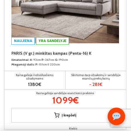
NAUJIENA
YRA SANDĖLYJE
PARIS (V gr.) minkštas kampas (Penta-16) K
Išmatavimai:
A:
92cm
P:
267cm
G:
190cm
Miegamoji dalis:
P:
151cm
I:
220cm
Kaina galioja individualiems
Skirtumas tarp užsakomų ir sandėlyje
užsakymams
esančių prekių kainų
1380€
- 281€
Kaina galioja sandėlyje esančioms prekėms
1099€
Į krepšelį
Kiekis: