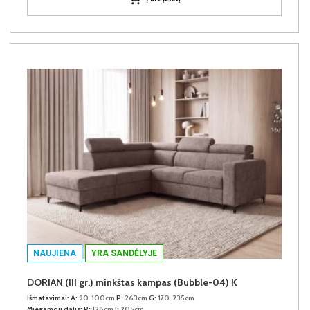
NAUJIENA
YRA SANDĖLYJE
DORIAN (III gr.) minkštas kampas (Bubble-04) K
Išmatavimai:
A:
90-100cm
P:
263cm
G:
170-235cm
Miegamoji dalis:
P:
128cm
I:
205cm