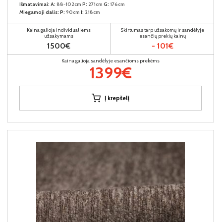
Išmatavimai:
A:
88-102cm
P:
271cm
G:
176cm
Miegamoji dalis:
P:
90cm
I:
218cm
Kaina galioja individualiems
Skirtumas tarp užsakomų ir sandėlyje
užsakymams
esančių prekių kainų
1500€
- 101€
Kaina galioja sandėlyje esančioms prekėms
1399€
Į krepšelį