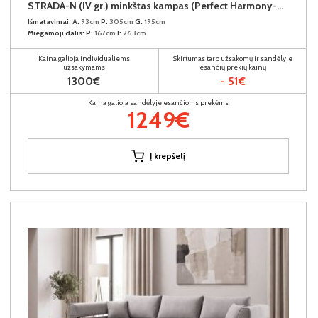
STRADA-N (IV gr.) minkštas kampas (Perfect Harmony-04) D
Išmatavimai:
A:
93cm
P:
305cm
G:
195cm
Miegamoji dalis:
P:
167cm
I:
263cm
Kaina galioja individualiems
Skirtumas tarp užsakomų ir sandėlyje
užsakymams
esančių prekių kainų
1300€
- 51€
Kaina galioja sandėlyje esančioms prekėms
1249€
Į krepšelį