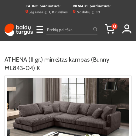
KAUNO parduotuvė:
VILNIAUS parduotuvė:
Jėgainės g. 1, Biruliškės
Sodybų g. 30
0
☰
ATHENA (II gr.) minkštas kampas (Bunny
ML843-04) K