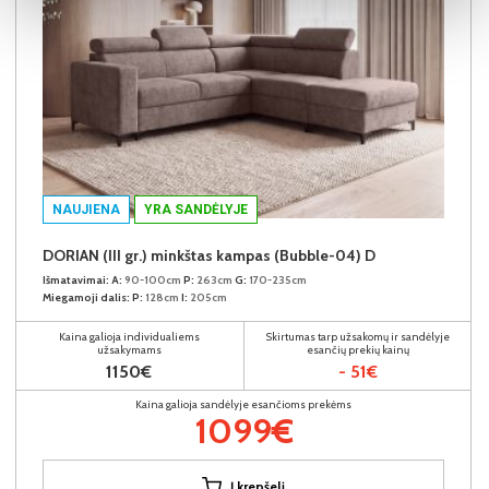
NAUJIENA
YRA SANDĖLYJE
DORIAN (III gr.) minkštas kampas (Bubble-04) D
Išmatavimai:
A:
90-100cm
P:
263cm
G:
170-235cm
Miegamoji dalis:
P:
128cm
I:
205cm
Kaina galioja individualiems
Skirtumas tarp užsakomų ir sandėlyje
užsakymams
esančių prekių kainų
1150€
- 51€
Kaina galioja sandėlyje esančioms prekėms
1099€
Į krepšelį