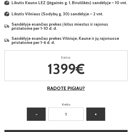
Likutis Kauno LEZ (Jėgainės g. 1, Biruliškės) sandėlyje – 10 vnt.
Likutis Vilniaus (Sodybų g. 30) sandėlyje – 2 vnt.
Sandėlyje esančias prekes į kitus miestus ir rajonus
pristatome per 1-10 d. d.
Sandėlyje esančias prekes Vilniuje, Kaune ir jų rajonuose
pristatome per 1-6 d. d.
Kaina:
1399€
RADOTE PIGIAU?
Kiekis:
−
+