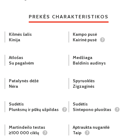
PREKĖS CHARAKTERISTIKOS
Kilmės šalis
Kampo pusė
Kinija
Kairinė pusė
?
Atlošas
Medžiaga
Su pagalvėm
Baldinis audinys
Patalynės dėžė
Spyruoklės
Nėra
Zigzaginės
Sudėtis
Sudėtis
Plunksnų ir pūkų užpildas
?
Sintepono pluoštas
?
Martindeilo testas
Aptraukta nugarėlė
≥100 000 ciklų
?
Taip
?