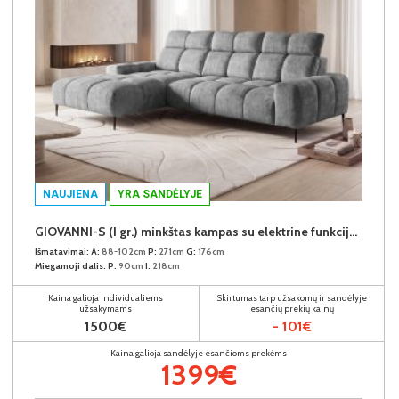
NAUJIENA
YRA SANDĖLYJE
GIOVANNI-S (I gr.) minkštas kampas su elektrine funkcija (Aphrodite-21) K
Išmatavimai:
A:
88-102cm
P:
271cm
G:
176cm
Miegamoji dalis:
P:
90cm
I:
218cm
Kaina galioja individualiems
Skirtumas tarp užsakomų ir sandėlyje
užsakymams
esančių prekių kainų
1500€
- 101€
Kaina galioja sandėlyje esančioms prekėms
1399€