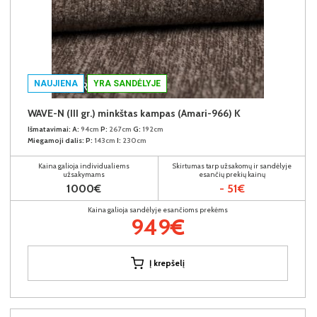
NAUJIENA
YRA SANDĖLYJE
WAVE-N (III gr.) minkštas kampas (Amari-966) K
Išmatavimai:
A:
94cm
P:
267cm
G:
192cm
Miegamoji dalis:
P:
143cm
I:
230cm
Kaina galioja individualiems
Skirtumas tarp užsakomų ir sandėlyje
užsakymams
esančių prekių kainų
1000€
- 51€
Kaina galioja sandėlyje esančioms prekėms
949€
Į krepšelį