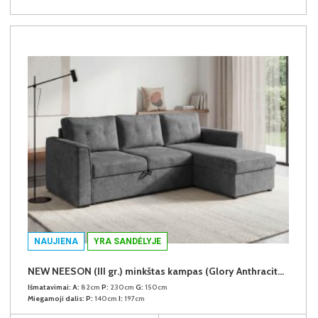
NAUJIENA
YRA SANDĖLYJE
NEW NEESON (III gr.) minkštas kampas (Glory Anthracite-18)
Išmatavimai:
A:
82cm
P:
230cm
G:
150cm
Miegamoji dalis:
P:
140cm
I:
197cm