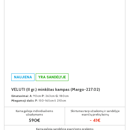
NAUJIENA
YRA SANDĖLYJE
VELUTI (II gr.) minkštas kampas (Margo-227.02)
Išmatavimai:
A:
90cm
P:
263cm
G:
180cm
Miegamoji dalis:
P:
150-165cm
I:
210cm
Kaina galioja individualiems
Skirtumas tarp užsakomų ir sandėlyje
užsakymams
esančių prekių kainų
590€
- 41€
Kaina galioja sandėlyje esančioms prekėms