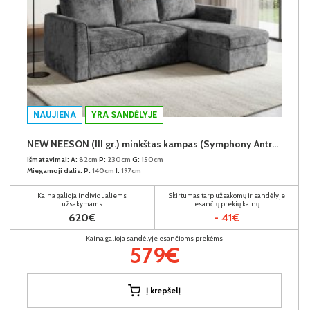
NAUJIENA
YRA SANDĖLYJE
NEW NEESON (III gr.) minkštas kampas (Symphony Antracite-20)
Išmatavimai:
A:
82cm
P:
230cm
G:
150cm
Miegamoji dalis:
P:
140cm
I:
197cm
Kaina galioja individualiems
Skirtumas tarp užsakomų ir sandėlyje
užsakymams
esančių prekių kainų
620€
- 41€
Kaina galioja sandėlyje esančioms prekėms
579€
Į krepšelį