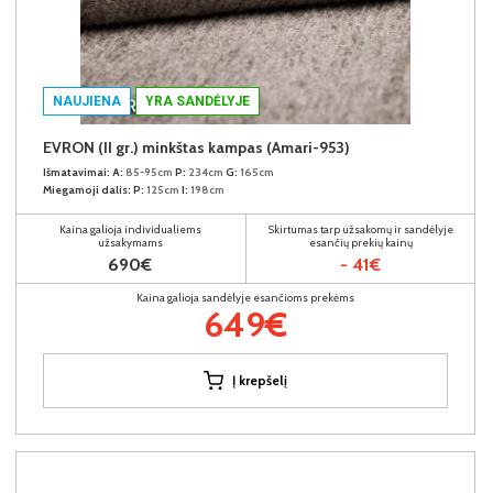
NAUJIENA
YRA SANDĖLYJE
EVRON (II gr.) minkštas kampas (Amari-953)
Išmatavimai:
A:
85-95cm
P:
234cm
G:
165cm
Miegamoji dalis:
P:
125cm
I:
198cm
Kaina galioja individualiems
Skirtumas tarp užsakomų ir sandėlyje
užsakymams
esančių prekių kainų
690€
- 41€
Kaina galioja sandėlyje esančioms prekėms
649€
Į krepšelį