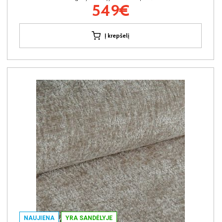
549€
Į krepšelį
NAUJIENA
YRA SANDĖLYJE