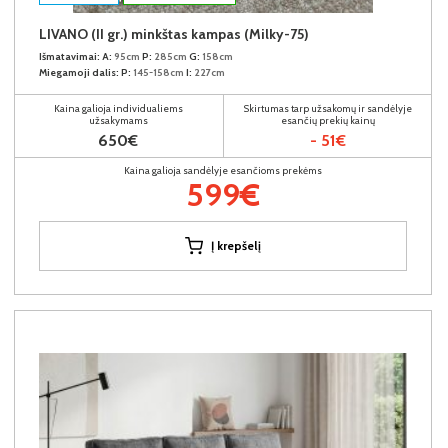
LIVANO (II gr.) minkštas kampas (Milky-75)
Išmatavimai:
A:
95cm
P:
285cm
G:
158cm
Miegamoji dalis:
P:
145-158cm
I:
227cm
Kaina galioja individualiems
Skirtumas tarp užsakomų ir sandėlyje
užsakymams
esančių prekių kainų
650€
- 51€
Kaina galioja sandėlyje esančioms prekėms
599€
Į krepšelį