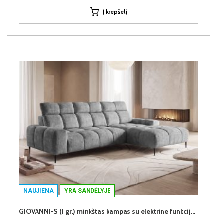
Į krepšelį
NAUJIENA
YRA SANDĖLYJE
GIOVANNI-S (I gr.) minkštas kampas su elektrine funkcija (Aphrodite-21) D