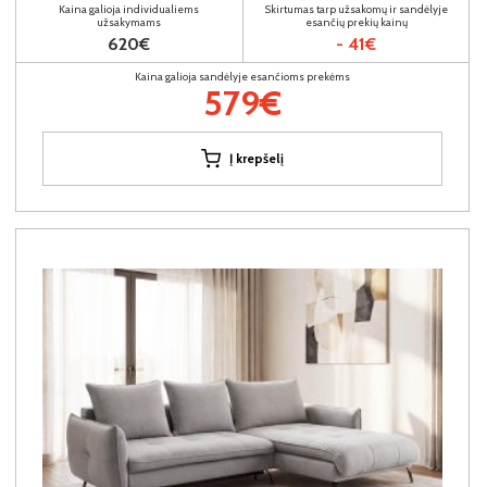
Kaina galioja individualiems
Skirtumas tarp užsakomų ir sandėlyje
užsakymams
esančių prekių kainų
620€
- 41€
Kaina galioja sandėlyje esančioms prekėms
579€
Į krepšelį