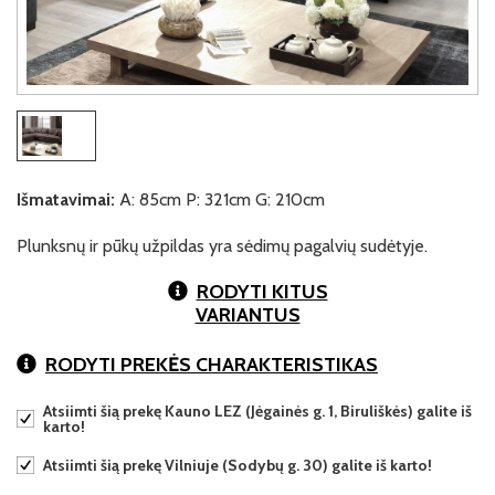
Išmatavimai:
A: 85cm P: 321cm G: 210cm
Plunksnų ir pūkų užpildas yra sėdimų pagalvių sudėtyje.
RODYTI KITUS
VARIANTUS
RODYTI PREKĖS CHARAKTERISTIKAS
Atsiimti šią prekę Kauno LEZ (Jėgainės g. 1, Biruliškės) galite iš
karto!
Atsiimti šią prekę Vilniuje (Sodybų g. 30) galite iš karto!