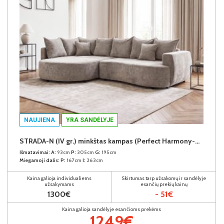
NAUJIENA
YRA SANDĖLYJE
STRADA-N (IV gr.) minkštas kampas (Perfect Harmony-04) K
Išmatavimai:
A:
93cm
P:
305cm
G:
195cm
Miegamoji dalis:
P:
167cm
I:
263cm
Kaina galioja individualiems
Skirtumas tarp užsakomų ir sandėlyje
užsakymams
esančių prekių kainų
1300€
- 51€
Kaina galioja sandėlyje esančioms prekėms
1249€