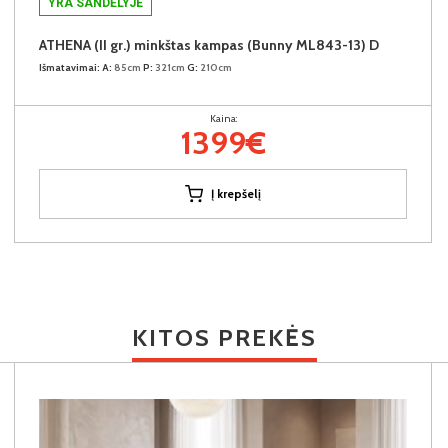
YRA SANDĖLYJE
ATHENA (II gr.) minkštas kampas (Bunny ML843-13) D
Išmatavimai:
A:
85cm
P:
321cm
G:
210cm
Kaina:
1399€
Į krepšelį
KITOS PREKĖS