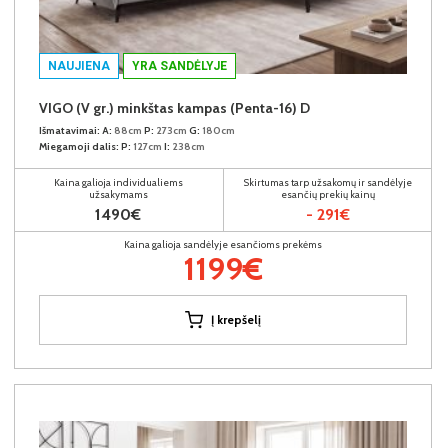
NAUJIENA
YRA SANDĖLYJE
VIGO (V gr.) minkštas kampas (Penta-16) D
Išmatavimai:
A:
88cm
P:
273cm
G:
180cm
Miegamoji dalis:
P:
127cm
I:
238cm
Kaina galioja individualiems
Skirtumas tarp užsakomų ir sandėlyje
užsakymams
esančių prekių kainų
1490€
- 291€
Kaina galioja sandėlyje esančioms prekėms
1199€
Į krepšelį