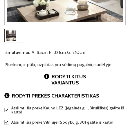
Išmatavimai:
A: 85cm P: 321cm G: 210cm
Plunksnų ir pūkų užpildas yra sėdimų pagalvių sudėtyje.
RODYTI KITUS
VARIANTUS
RODYTI PREKĖS CHARAKTERISTIKAS
Atsiimti šią prekę Kauno LEZ (Jėgainės g. 1, Biruliškės) galite iš
karto!
Atsiimti šią prekę Vilniuje (Sodybų g. 30) galite iš karto!