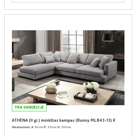
YRA SANDĖLYJE
ATHENA (II gr.) minkštas kampas (Bunny ML843-13) K
Išmatavimai:
A:
85cm
P:
321cm
G:
210cm