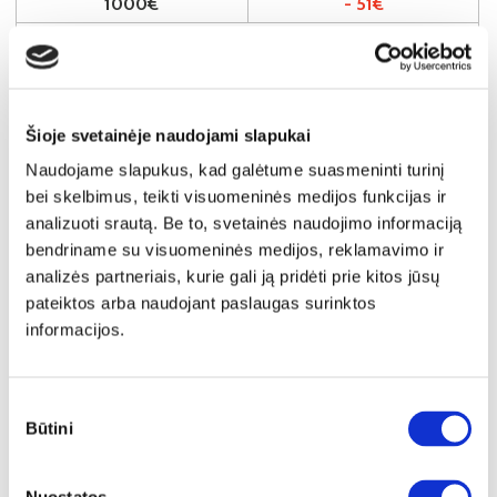
1000€
- 51€
Kaina galioja sandėlyje esančioms prekėms
949€
Į krepšelį
Šioje svetainėje naudojami slapukai
Naudojame slapukus, kad galėtume suasmeninti turinį
bei skelbimus, teikti visuomeninės medijos funkcijas ir
analizuoti srautą. Be to, svetainės naudojimo informaciją
bendriname su visuomeninės medijos, reklamavimo ir
analizės partneriais, kurie gali ją pridėti prie kitos jūsų
pateiktos arba naudojant paslaugas surinktos
informacijos.
Sutikimo
Būtini
pasirinkimas