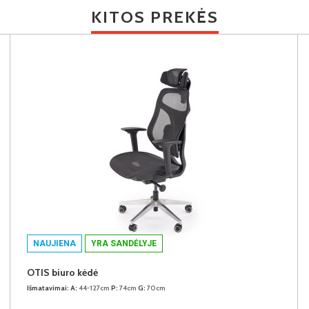
KITOS PREKĖS
NAUJIENA
YRA SANDĖLYJE
OTIS biuro kėdė
Išmatavimai:
A:
44-127cm
P:
74cm
G:
70cm