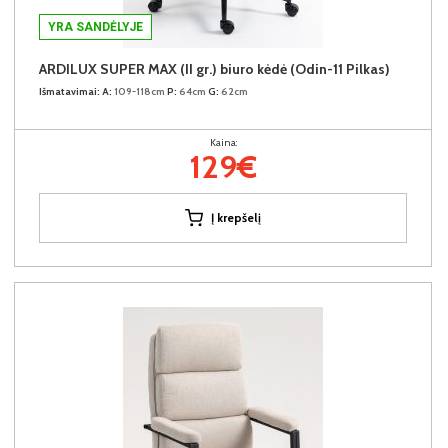
YRA SANDĖLYJE
ARDILUX SUPER MAX (II gr.) biuro kėdė (Odin-11 Pilkas)
Išmatavimai:
A:
109-118cm
P:
64cm
G:
62cm
Kaina:
129€
Į krepšelį