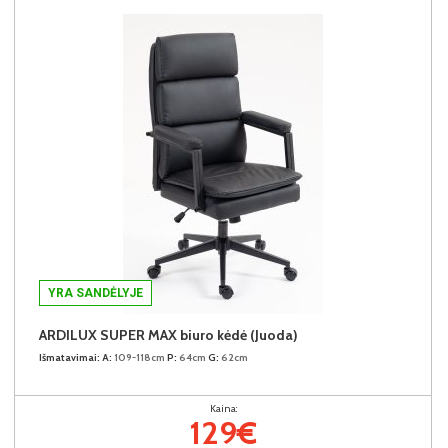
YRA SANDĖLYJE
ARDILUX SUPER MAX biuro kėdė (Juoda)
Išmatavimai:
A:
109-118cm
P:
64cm
G:
62cm
Kaina:
129€