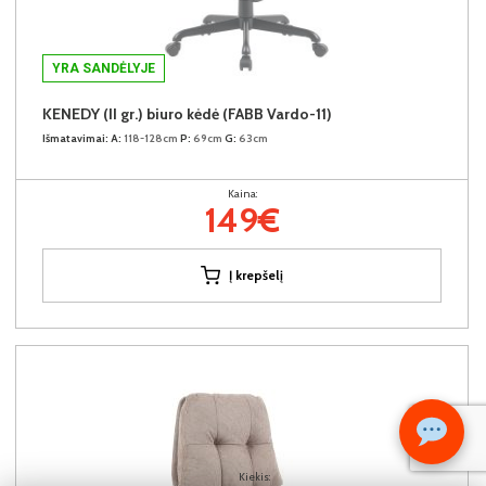
YRA SANDĖLYJE
KENEDY (II gr.) biuro kėdė (FABB Vardo-11)
Išmatavimai:
A:
118-128cm
P:
69cm
G:
63cm
Kaina:
149€
Į krepšelį
Kiekis: