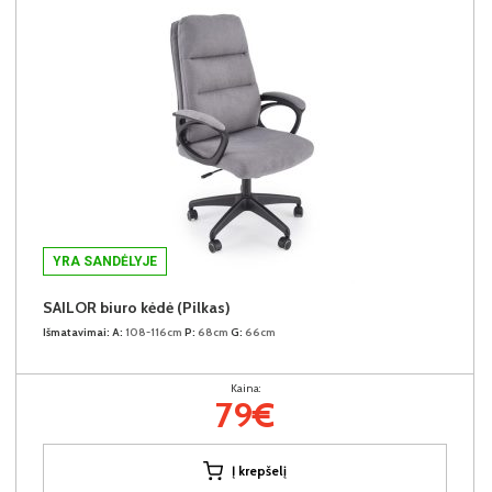
YRA SANDĖLYJE
SAILOR biuro kėdė (Pilkas)
Išmatavimai:
A:
108-116cm
P:
68cm
G:
66cm
Kaina:
79€
Į krepšelį