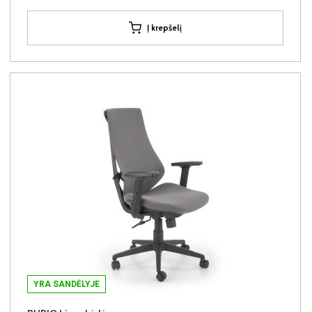
Į krepšelį
YRA SANDĖLYJE