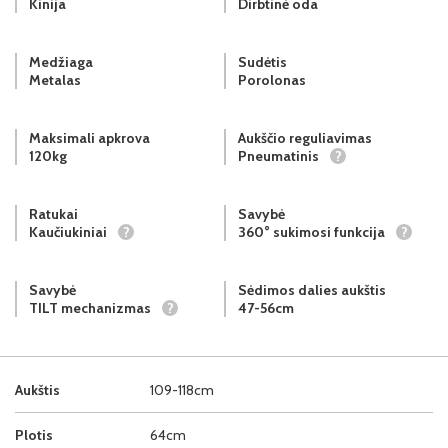
Kinija
Dirbtinė oda
Medžiaga
Sudėtis
Metalas
Porolonas
Maksimali apkrova
Aukščio reguliavimas
120kg
Pneumatinis
?
Ratukai
Savybė
Kaučiukiniai
?
360° sukimosi funkcija
?
Savybė
Sėdimos dalies aukštis
TILT mechanizmas
?
47-56cm
Aukštis
109-118cm
Plotis
64cm