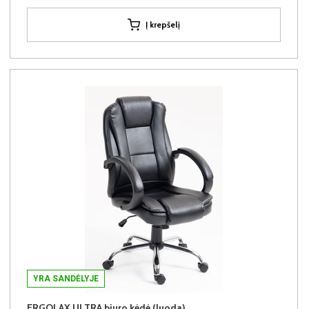
Į krepšelį
YRA SANDĖLYJE
ERGOLAX ULTRA biuro kėdė (Juoda)