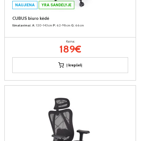
NAUJIENA
YRA SANDĖLYJE
CUBUS biuro kėdė
Išmatavimai:
A:
120-143cm
P:
62-98cm
G:
66cm
Kaina:
189€
Į krepšelį