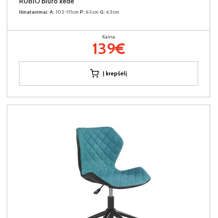
RUBIO biuro kėdė
Išmatavimai:
A:
102-111cm
P:
65cm
G:
63cm
Kaina:
139€
Į krepšelį