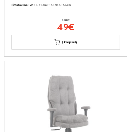
Išmatavimai:
A:
88-98cm
P:
55cm
G:
58cm
Kaina:
49€
Į krepšelį