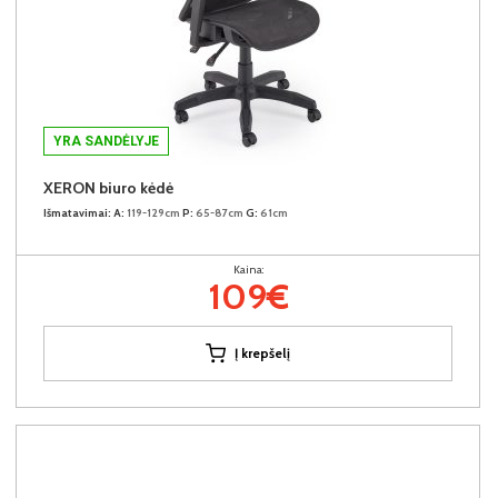
YRA SANDĖLYJE
XERON biuro kėdė
Išmatavimai:
A:
119-129cm
P:
65-87cm
G:
61cm
Kaina:
109€
Į krepšelį