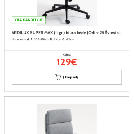
YRA SANDĖLYJE
ARDILUX SUPER MAX (II gr.) biuro kėdė (Odin-25 Šviesiai rudas)
Išmatavimai:
A:
109-118cm
P:
64cm
G:
62cm
Kaina:
129€
Į krepšelį