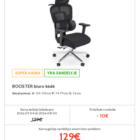
SUPER KAINA
YRA SANDĖLYJE
BOOSTER biuro kėdė
Išmatavimai:
A:
125-135cm
P:
74-79cm
G:
76cm
Kaina taikyta laikotarpiu
Pritaikyta nuolaida
2026-07-04 iki 2026-08-03
- 10€
139€
Kaina galioja sandėlyje esančioms prekėms
129€