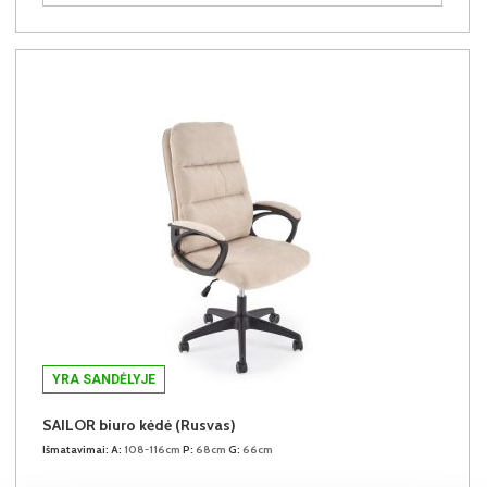
YRA SANDĖLYJE
SAILOR biuro kėdė (Rusvas)
Išmatavimai:
A:
108-116cm
P:
68cm
G:
66cm