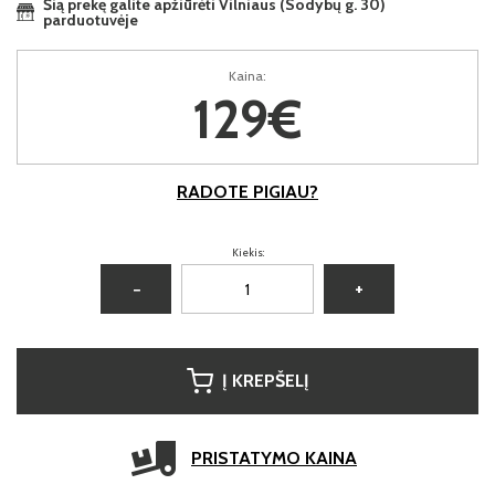
Šią prekę galite apžiūrėti Vilniaus (Sodybų g. 30)
parduotuvėje
Kaina:
129€
RADOTE PIGIAU?
Kiekis:
−
+
Į KREPŠELĮ
PRISTATYMO KAINA