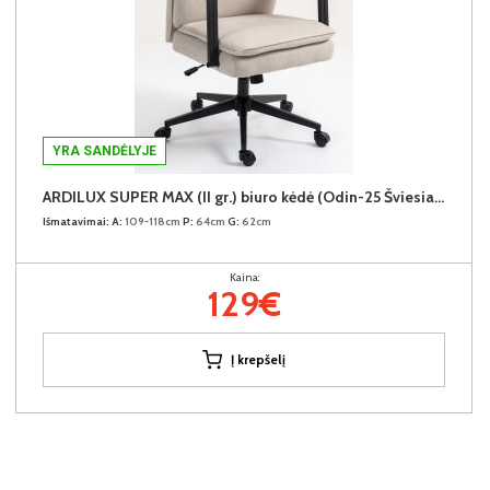
YRA SANDĖLYJE
ARDILUX SUPER MAX (II gr.) biuro kėdė (Odin-25 Šviesiai rudas)
Išmatavimai:
A:
109-118cm
P:
64cm
G:
62cm
Kaina:
129€
Į krepšelį