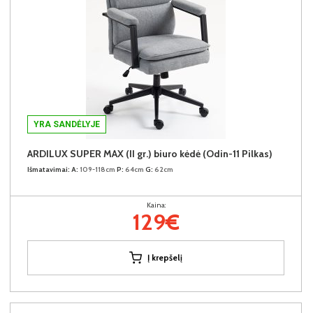
YRA SANDĖLYJE
ARDILUX SUPER MAX (II gr.) biuro kėdė (Odin-11 Pilkas)
Išmatavimai:
A:
109-118cm
P:
64cm
G:
62cm
Kaina:
129€
Į krepšelį