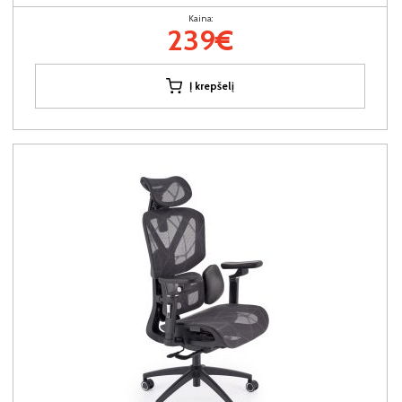
Kaina:
239€
Į krepšelį