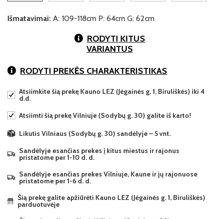
Išmatavimai:
A: 109-118cm P: 64cm G: 62cm
RODYTI KITUS
VARIANTUS
RODYTI PREKĖS CHARAKTERISTIKAS
Atsiimkite šią prekę Kauno LEZ (Jėgainės g. 1, Biruliškės) iki 4
d.d.
Atsiimti šią prekę Vilniuje (Sodybų g. 30) galite iš karto!
Likutis Vilniaus (Sodybų g. 30) sandėlyje – 5 vnt.
Sandėlyje esančias prekes į kitus miestus ir rajonus
pristatome per 1-10 d. d.
Sandėlyje esančias prekes Vilniuje, Kaune ir jų rajonuose
pristatome per 1-6 d. d.
Šią prekę galite apžiūrėti Kauno LEZ (Jėgainės g. 1, Biruliškės)
parduotuvėje