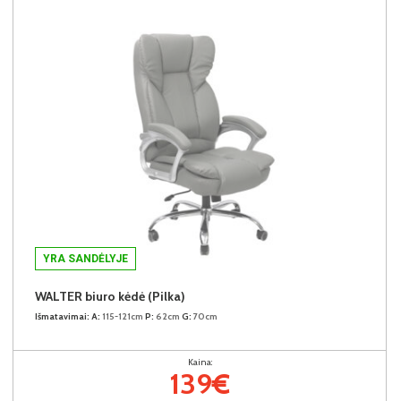
YRA SANDĖLYJE
WALTER biuro kėdė (Pilka)
Išmatavimai:
A:
115-121cm
P:
62cm
G:
70cm
Kaina:
139€