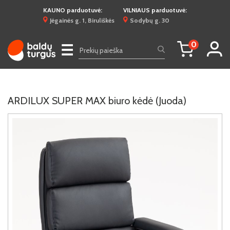
KAUNO parduotuvė:
VILNIAUS parduotuvė:
Jėgainės g. 1, Biruliškės
Sodybų g. 30
0
☰
ARDILUX SUPER MAX biuro kėdė (Juoda)