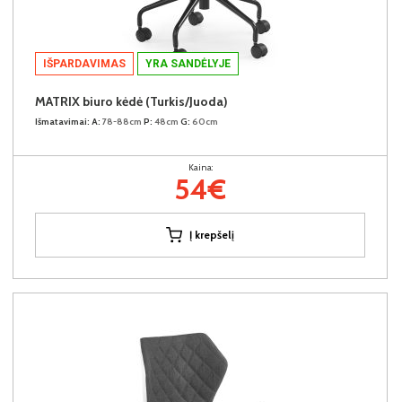
IŠPARDAVIMAS
YRA SANDĖLYJE
MATRIX biuro kėdė (Turkis/Juoda)
Išmatavimai:
A:
78-88cm
P:
48cm
G:
60cm
Kaina:
54€
Į krepšelį