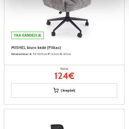
YRA SANDĖLYJE
MISHEL biuro kėdė (Pilkas)
Išmatavimai:
A:
92-100cm
P:
62cm
G:
65cm
Kaina:
124€
Į krepšelį