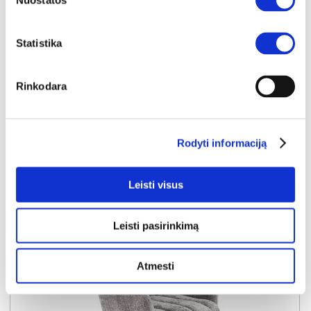
Nuostatos
YRA SANDĖLYJE
CLIO biuro kėdė (Rudas)
Statistika
Išmatavimai:
A:
91-101cm
P:
64cm
G:
62cm
Rinkodara
Kaina:
89€
Į krepšelį
Rodyti informaciją
Leisti visus
Leisti pasirinkimą
Atmesti