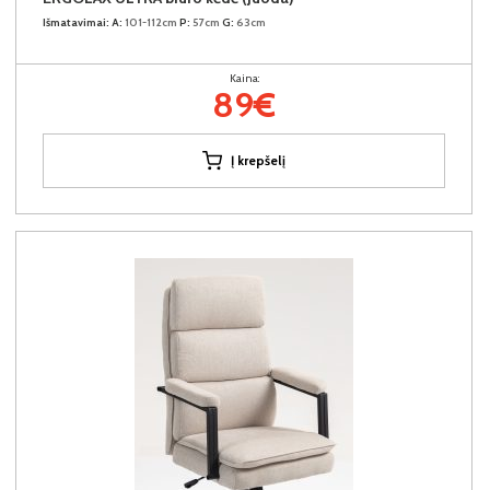
Išmatavimai:
A:
101-112cm
P:
57cm
G:
63cm
Kaina:
89€
Į krepšelį