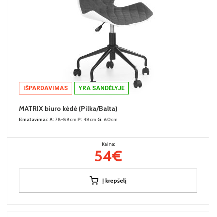
IŠPARDAVIMAS
YRA SANDĖLYJE
MATRIX biuro kėdė (Pilka/Balta)
Išmatavimai:
A:
78-88cm
P:
48cm
G:
60cm
Kaina:
54€
Į krepšelį