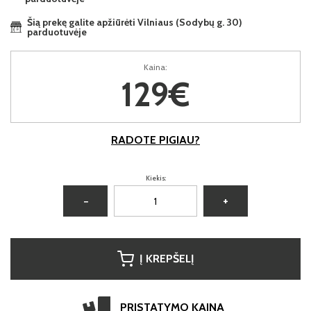
Šią prekę galite apžiūrėti Vilniaus (Sodybų g. 30)
parduotuvėje
Kaina:
129€
RADOTE PIGIAU?
Kiekis:
−
+
Į KREPŠELĮ
PRISTATYMO KAINA