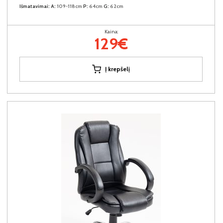
Išmatavimai:
A:
109-118cm
P:
64cm
G:
62cm
Kaina:
129€
Į krepšelį