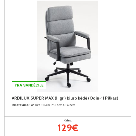
YRA SANDĖLYJE
ARDILUX SUPER MAX (II gr.) biuro kėdė (Odin-11 Pilkas)
Išmatavimai:
A:
109-118cm
P:
64cm
G:
62cm
Kaina:
129€