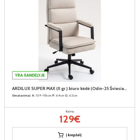
YRA SANDĖLYJE
ARDILUX SUPER MAX (II gr.) biuro kėdė (Odin-25 Šviesiai rudas)
Išmatavimai:
A:
109-118cm
P:
64cm
G:
62cm
Kaina:
129€
Į krepšelį