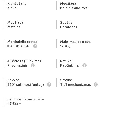
Kilmės šalis
Medžiaga
Kinija
Baldinis audinys
Medžiaga
Sudėtis
Metalas
Porolonas
Martindeilo testas
Maksimali apkrova
≥50 000 ciklų
?
120kg
Aukščio reguliavimas
Ratukai
Pneumatinis
?
Kaučiukiniai
?
Savybė
Savybė
360° sukimosi funkcija
?
TILT mechanizmas
?
Sėdimos dalies aukštis
47-56cm