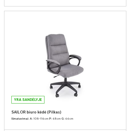
YRA SANDĖLYJE
SAILOR biuro kėdė (Pilkas)
Išmatavimai:
A:
108-116cm
P:
68cm
G:
66cm