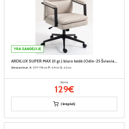
YRA SANDĖLYJE
ARDILUX SUPER MAX (II gr.) biuro kėdė (Odin-25 Šviesiai rudas)
Išmatavimai:
A:
109-118cm
P:
64cm
G:
62cm
Kaina:
129€
Į krepšelį