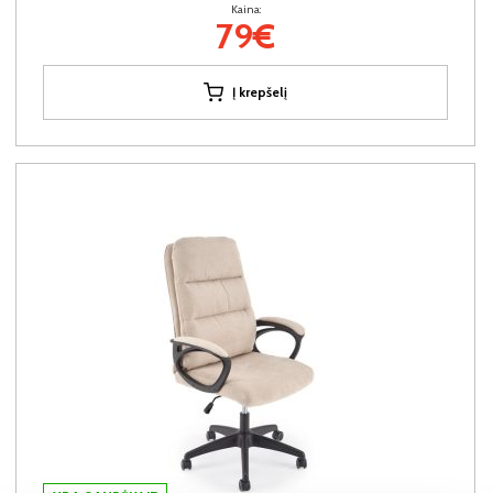
Kaina:
79€
Į krepšelį