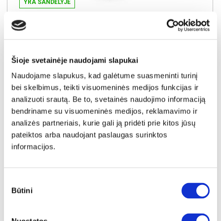
YRA SANDĖLYJE
SAILOR biuro kėdė (Rusvas)
Išmatavimai:
A:
108-116cm
P:
68cm
G:
66cm
Šioje svetainėje naudojami slapukai
Kaina:
79€
Naudojame slapukus, kad galėtume suasmeninti turinį
bei skelbimus, teikti visuomeninės medijos funkcijas ir
Į krepšelį
analizuoti srautą. Be to, svetainės naudojimo informaciją
bendriname su visuomeninės medijos, reklamavimo ir
analizės partneriais, kurie gali ją pridėti prie kitos jūsų
pateiktos arba naudojant paslaugas surinktos
informacijos.
Sutikimo
Būtini
pasirinkimas