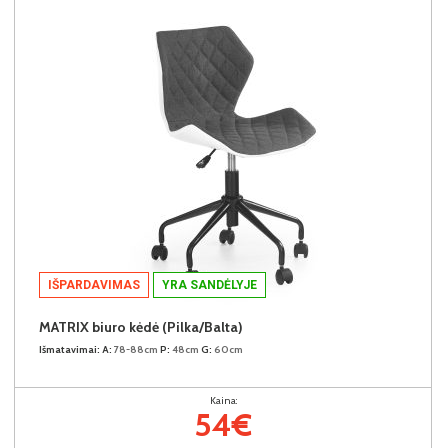
IŠPARDAVIMAS
YRA SANDĖLYJE
MATRIX biuro kėdė (Pilka/Balta)
Išmatavimai:
A:
78-88cm
P:
48cm
G:
60cm
Kaina:
54€