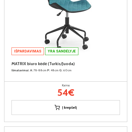
IŠPARDAVIMAS
YRA SANDĖLYJE
MATRIX biuro kėdė (Turkis/Juoda)
Išmatavimai:
A:
78-88cm
P:
48cm
G:
60cm
Kaina:
54€
Į krepšelį