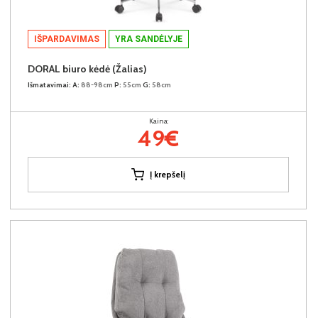
IŠPARDAVIMAS
YRA SANDĖLYJE
DORAL biuro kėdė (Žalias)
Išmatavimai:
A:
88-98cm
P:
55cm
G:
58cm
Kaina:
49€
Į krepšelį