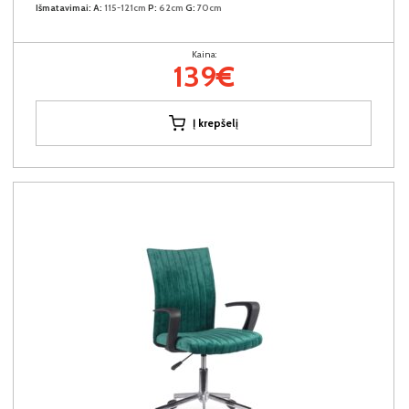
Išmatavimai:
A:
115-121cm
P:
62cm
G:
70cm
Kaina:
139€
Į krepšelį