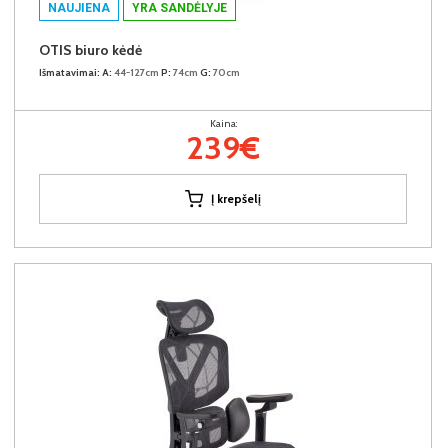
NAUJIENA
YRA SANDĖLYJE
OTIS biuro kėdė
Išmatavimai:
A:
44-127cm
P:
74cm
G:
70cm
Kaina:
239€
Į krepšelį