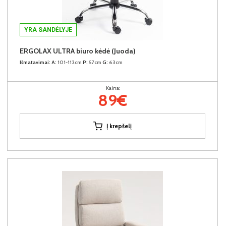
YRA SANDĖLYJE
ERGOLAX ULTRA biuro kėdė (Juoda)
Išmatavimai:
A:
101-112cm
P:
57cm
G:
63cm
Kaina:
89€
Į krepšelį