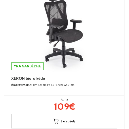
YRA SANDĖLYJE
XERON biuro kėdė
Išmatavimai:
A:
119-129cm
P:
65-87cm
G:
61cm
Kaina:
109€
Į krepšelį