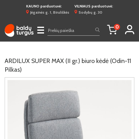
KAUNO parduotuvė:
VILNIAUS parduotuvė:
Jėgainės g. 1, Biruliškės
Sodybų g. 30
0
☰
ARDILUX SUPER MAX (II gr.) biuro kėdė (Odin-11
Pilkas)