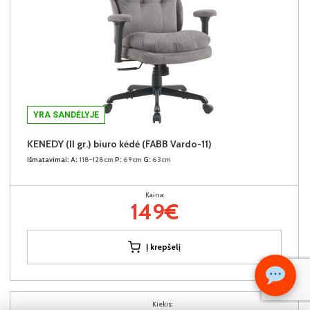
YRA SANDĖLYJE
KENEDY (II gr.) biuro kėdė (FABB Vardo-11)
Išmatavimai:
A:
118-128cm
P:
69cm
G:
63cm
Kaina:
149€
Į krepšelį
Kiekis: