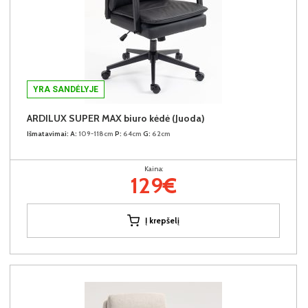
YRA SANDĖLYJE
ARDILUX SUPER MAX biuro kėdė (Juoda)
Išmatavimai:
A:
109-118cm
P:
64cm
G:
62cm
Kaina:
129€
Į krepšelį