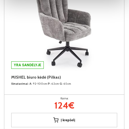
YRA SANDĖLYJE
MISHEL biuro kėdė (Pilkas)
Išmatavimai:
A:
92-100cm
P:
62cm
G:
65cm
Kaina:
124€
Į krepšelį