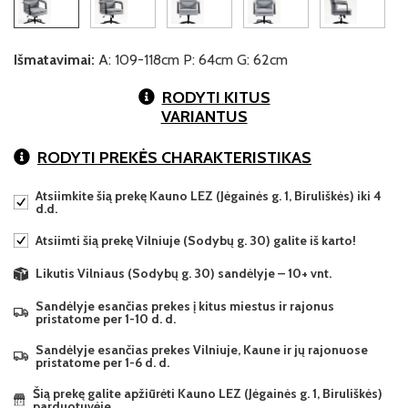
Išmatavimai:
A: 109-118cm P: 64cm G: 62cm
RODYTI KITUS
VARIANTUS
RODYTI PREKĖS CHARAKTERISTIKAS
Atsiimkite šią prekę Kauno LEZ (Jėgainės g. 1, Biruliškės) iki 4
d.d.
Atsiimti šią prekę Vilniuje (Sodybų g. 30) galite iš karto!
Likutis Vilniaus (Sodybų g. 30) sandėlyje – 10+ vnt.
Sandėlyje esančias prekes į kitus miestus ir rajonus
pristatome per 1-10 d. d.
Sandėlyje esančias prekes Vilniuje, Kaune ir jų rajonuose
pristatome per 1-6 d. d.
Šią prekę galite apžiūrėti Kauno LEZ (Jėgainės g. 1, Biruliškės)
parduotuvėje