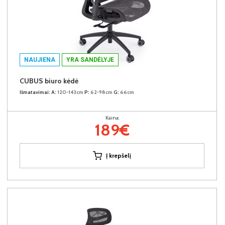
NAUJIENA
YRA SANDĖLYJE
CUBUS biuro kėdė
Išmatavimai:
A:
120-143cm
P:
62-98cm
G:
66cm
Kaina:
189€
Į krepšelį