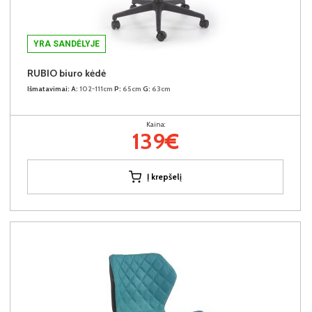
YRA SANDĖLYJE
RUBIO biuro kėdė
Išmatavimai:
A:
102-111cm
P:
65cm
G:
63cm
Kaina:
139€
Į krepšelį