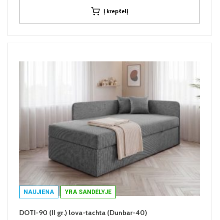
Į krepšelį
NAUJIENA
YRA SANDĖLYJE
DOTI-90 (II gr.) lova-tachta (Dunbar-40)