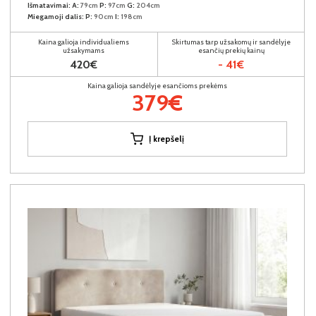
Išmatavimai:
A:
79cm
P:
97cm
G:
204cm
Miegamoji dalis:
P:
90cm
I:
198cm
Kaina galioja individualiems
Skirtumas tarp užsakomų ir sandėlyje
užsakymams
esančių prekių kainų
420€
- 41€
Kaina galioja sandėlyje esančioms prekėms
379€
Į krepšelį