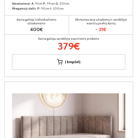
Išmatavimai:
A:
91cm
P:
99cm
G:
210cm
Miegamoji dalis:
P:
90cm
I:
200cm
Kaina galioja individualiems
Skirtumas tarp užsakomų ir sandėlyje
užsakymams
esančių prekių kainų
400€
- 21€
Kaina galioja sandėlyje esančioms prekėms
379€
Į krepšelį