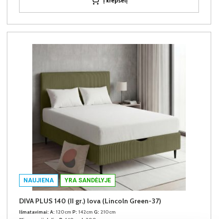
Į krepšelį
NAUJIENA
YRA SANDĖLYJE
DIVA PLUS 140 (II gr.) lova (Lincoln Green-37)
Išmatavimai:
A:
120cm
P:
142cm
G:
210cm