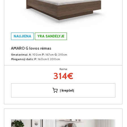
NAUJIENA
YRA SANDĖLYJE
AMARO G lovos rėmas
Išmatavimai:
A:
102cm
P:
167cm
G:
210cm
Miegamoji dalis:
P:
160cm
I:
200cm
Kaina:
314€
Į krepšelį