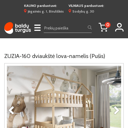
KAUNO parduotuvė:
VILNIAUS parduotuvė:
Jėgainės g. 1, Biruliškės
Sodybų g. 30
0
☰
ZUZIA-160 dviaukštė lova-namelis (Pušis)