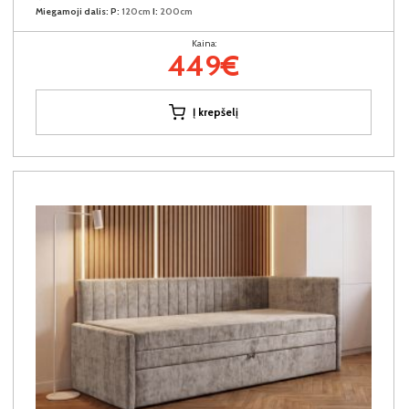
Miegamoji dalis:
P:
120cm
I:
200cm
Kaina:
449€
Į krepšelį