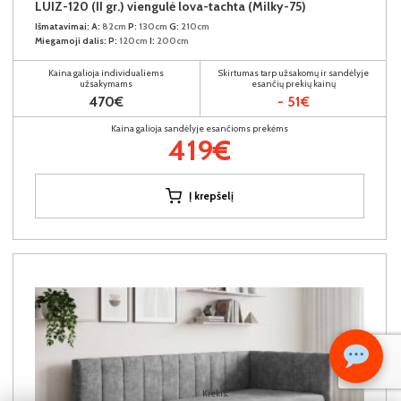
LUIZ-120 (II gr.) viengulė lova-tachta (Milky-75)
Išmatavimai:
A:
82cm
P:
130cm
G:
210cm
Miegamoji dalis:
P:
120cm
I:
200cm
Kaina galioja individualiems
Skirtumas tarp užsakomų ir sandėlyje
užsakymams
esančių prekių kainų
470€
- 51€
Kaina galioja sandėlyje esančioms prekėms
419€
Į krepšelį
Kiekis: