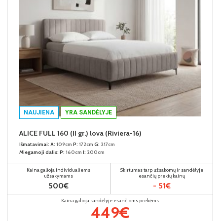
NAUJIENA
YRA SANDĖLYJE
ALICE FULL 160 (II gr.) lova (Riviera-16)
Išmatavimai:
A:
109cm
P:
172cm
G:
217cm
Miegamoji dalis:
P:
160cm
I:
200cm
Kaina galioja individualiems
Skirtumas tarp užsakomų ir sandėlyje
užsakymams
esančių prekių kainų
500€
- 51€
Kaina galioja sandėlyje esančioms prekėms
449€