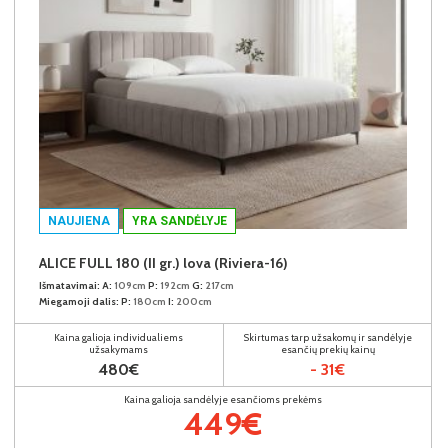
NAUJIENA
YRA SANDĖLYJE
ALICE FULL 180 (II gr.) lova (Riviera-16)
Išmatavimai:
A:
109cm
P:
192cm
G:
217cm
Miegamoji dalis:
P:
180cm
I:
200cm
Kaina galioja individualiems
Skirtumas tarp užsakomų ir sandėlyje
užsakymams
esančių prekių kainų
480€
- 31€
Kaina galioja sandėlyje esančioms prekėms
449€