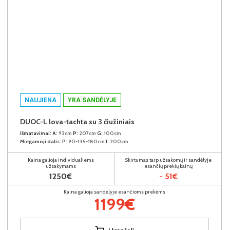
NAUJIENA
YRA SANDĖLYJE
DUOC-L lova-tachta su 3 čiužiniais
Išmatavimai:
A:
93cm
P:
207cm
G:
100cm
Miegamoji dalis:
P:
90-135-180cm
I:
200cm
Kaina galioja individualiems
Skirtumas tarp užsakomų ir sandėlyje
užsakymams
esančių prekių kainų
1250€
- 51€
Kaina galioja sandėlyje esančioms prekėms
1199€