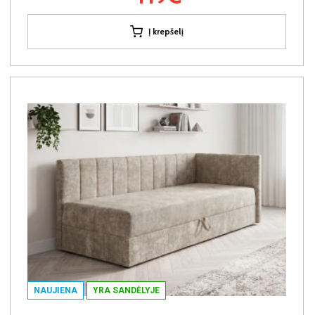
Į krepšelį
NAUJIENA
YRA SANDĖLYJE