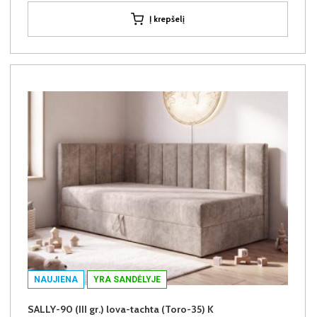
Į krepšelį
NAUJIENA
YRA SANDĖLYJE
SALLY-90 (III gr.) lova-tachta (Toro-35) K