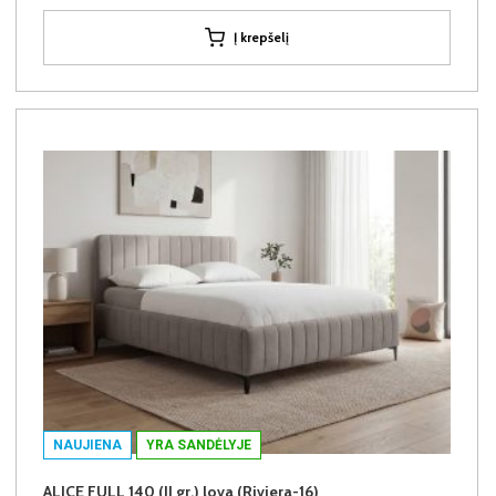
Į krepšelį
NAUJIENA
YRA SANDĖLYJE
ALICE FULL 140 (II gr.) lova (Riviera-16)