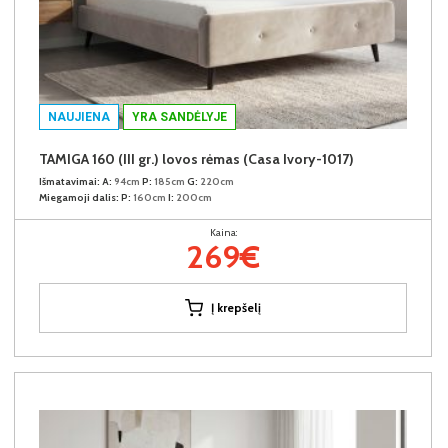
NAUJIENA
YRA SANDĖLYJE
TAMIGA 160 (III gr.) lovos rėmas (Casa Ivory-1017)
Išmatavimai:
A:
94cm
P:
185cm
G:
220cm
Miegamoji dalis:
P:
160cm
I:
200cm
Kaina:
269€
Į krepšelį