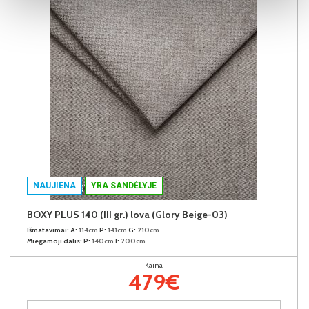
NAUJIENA
YRA SANDĖLYJE
BOXY PLUS 140 (III gr.) lova (Glory Beige-03)
Išmatavimai:
A:
114cm
P:
141cm
G:
210cm
Miegamoji dalis:
P:
140cm
I:
200cm
Kaina:
479€