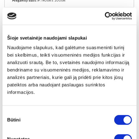
Miegamoji dalis:
P:
140cm
I:
200cm
Kaina galioja individualiems
Skirtumas tarp užsakomų ir sandėlyje
užsakymams
esančių prekių kainų
500€
- 31€
Kaina galioja sandėlyje esančioms prekėms
469€
Šioje svetainėje naudojami slapukai
Naudojame slapukus, kad galėtume suasmeninti turinį
Į krepšelį
bei skelbimus, teikti visuomeninės medijos funkcijas ir
analizuoti srautą. Be to, svetainės naudojimo informaciją
bendriname su visuomeninės medijos, reklamavimo ir
analizės partneriais, kurie gali ją pridėti prie kitos jūsų
pateiktos arba naudojant paslaugas surinktos
informacijos.
Sutikimo
Būtini
pasirinkimas