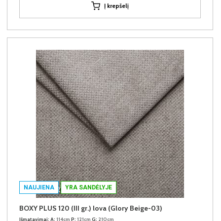
Į krepšelį
NAUJIENA
YRA SANDĖLYJE
BOXY PLUS 120 (III gr.) lova (Glory Beige-03)
Išmatavimai:
A:
114cm
P:
121cm
G:
210cm