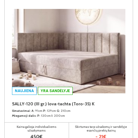
NAUJIENA
YRA SANDĖLYJE
SALLY-120 (III gr.) lova-tachta (Toro-35) K
Išmatavimai:
A:
91cm
P:
129cm
G:
210cm
Miegamoji dalis:
P:
120cm
I:
200cm
Kaina galioja individualiems
Skirtumas tarp užsakomų ir sandėlyje
užsakymams
esančių prekių kainų
450€
- 21€