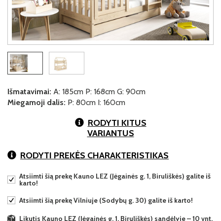
Išmatavimai:
A: 185cm P: 168cm G: 90cm
Miegamoji dalis:
P: 80cm I: 160cm
RODYTI KITUS
VARIANTUS
RODYTI PREKĖS CHARAKTERISTIKAS
Atsiimti šią prekę Kauno LEZ (Jėgainės g. 1, Biruliškės) galite iš
karto!
Atsiimti šią prekę Vilniuje (Sodybų g. 30) galite iš karto!
Likutis Kauno LEZ (Jėgainės g. 1, Biruliškės) sandėlyje – 10 vnt.