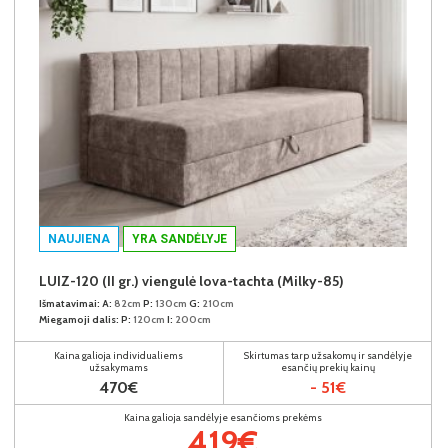
NAUJIENA
YRA SANDĖLYJE
LUIZ-120 (II gr.) viengulė lova-tachta (Milky-85)
Išmatavimai:
A:
82cm
P:
130cm
G:
210cm
Miegamoji dalis:
P:
120cm
I:
200cm
Kaina galioja individualiems
Skirtumas tarp užsakomų ir sandėlyje
užsakymams
esančių prekių kainų
470€
- 51€
Kaina galioja sandėlyje esančioms prekėms
419€