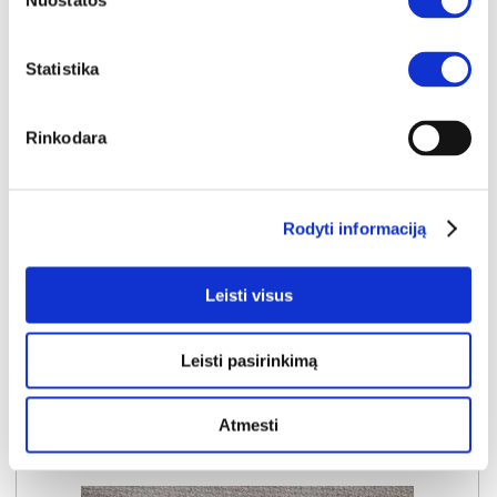
Nuostatos
Statistika
NAUJIENA
YRA SANDĖLYJE
Rinkodara
DIVA PLUS 120 (II gr.) lova (Lincoln Green-37)
Išmatavimai:
A:
120cm
P:
122cm
G:
208cm
Miegamoji dalis:
P:
120cm
I:
200cm
Rodyti informaciją
Kaina galioja individualiems
Skirtumas tarp užsakomų ir sandėlyje
užsakymams
esančių prekių kainų
460€
- 31€
Leisti visus
Kaina galioja sandėlyje esančioms prekėms
429€
Leisti pasirinkimą
Į krepšelį
Atmesti