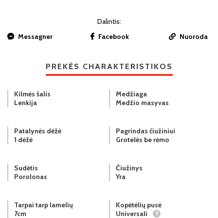
Dalintis:
Messagner
Facebook
Nuoroda
PREKĖS CHARAKTERISTIKOS
Kilmės šalis
Medžiaga
Lenkija
Medžio masyvas
Patalynės dėžė
Pagrindas čiužiniui
1 dėžė
Grotelės be rėmo
Sudėtis
Čiužinys
Porolonas
Yra
Tarpai tarp lamelių
Kopėtėlių pusė
7cm
Universali
?