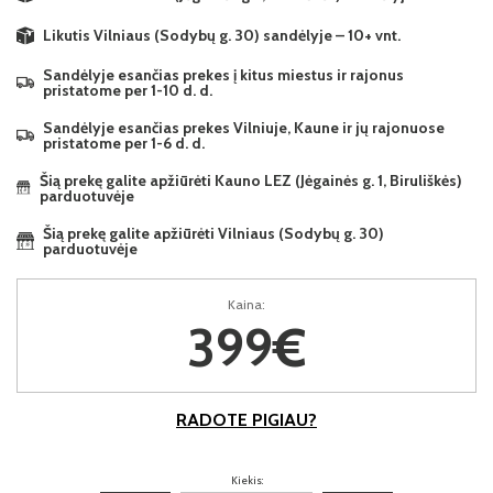
Likutis Vilniaus (Sodybų g. 30) sandėlyje – 10+ vnt.
Sandėlyje esančias prekes į kitus miestus ir rajonus
pristatome per 1-10 d. d.
Sandėlyje esančias prekes Vilniuje, Kaune ir jų rajonuose
pristatome per 1-6 d. d.
Šią prekę galite apžiūrėti Kauno LEZ (Jėgainės g. 1, Biruliškės)
parduotuvėje
Šią prekę galite apžiūrėti Vilniaus (Sodybų g. 30)
parduotuvėje
Kaina:
399€
RADOTE PIGIAU?
Kiekis: