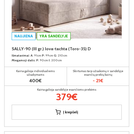
NAUJIENA
YRA SANDĖLYJE
SALLY-90 (III gr.) lova-tachta (Toro-35) D
Išmatavimai:
A:
91cm
P:
99cm
G:
210cm
Miegamoji dalis:
P:
90cm
I:
200cm
Kaina galioja individualiems
Skirtumas tarp užsakomų ir sandėlyje
užsakymams
esančių prekių kainų
400€
- 21€
Kaina galioja sandėlyje esančioms prekėms
379€
Į krepšelį