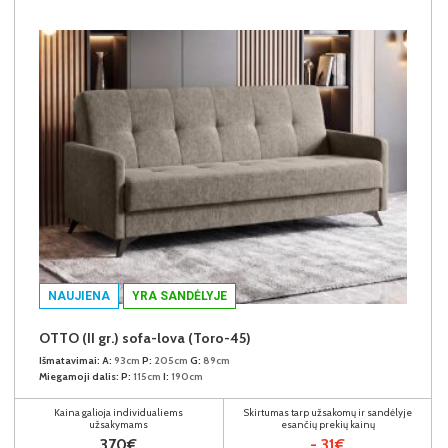
NAUJIENA
YRA SANDĖLYJE
OTTO (II gr.) sofa-lova (Toro-45)
Išmatavimai:
A:
93cm
P:
205cm
G:
89cm
Miegamoji dalis:
P:
115cm
I:
190cm
Kaina galioja individualiems
Skirtumas tarp užsakomų ir sandėlyje
užsakymams
esančių prekių kainų
370€
- 31€