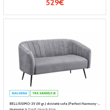
529€
NAUJIENA
YRA SANDĖLYJE
BELLISSIMO-2V (III gr.) dvivietė sofa (Perfect Harmony-85)
Išmatavimai:
A:
77cm
P:
136cm
G:
80cm