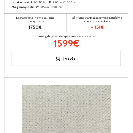
Išmatavimai:
A:
83-103cm
P:
250cm
G:
109cm
Miegamoji dalis:
P:
105cm
I:
200cm
Kaina galioja individualiems
Skirtumas tarp užsakomų ir sandėlyje
užsakymams
esančių prekių kainų
1750€
- 151€
Kaina galioja sandėlyje esančioms prekėms
1599€
Į krepšelį