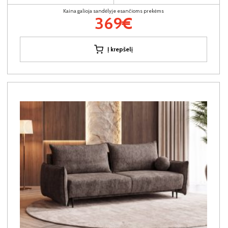
Kaina galioja sandėlyje esančioms prekėms
369€
Į krepšelį