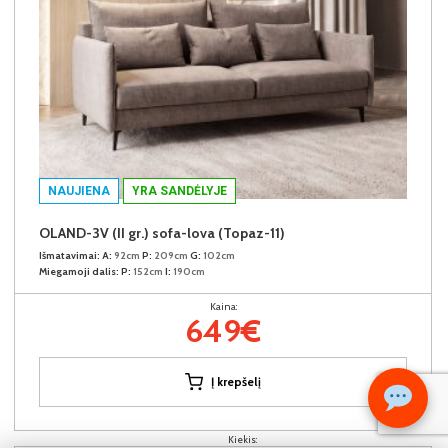
NAUJIENA
YRA SANDĖLYJE
OLAND-3V (II gr.) sofa-lova (Topaz-11)
Išmatavimai:
A:
92cm
P:
209cm
G:
102cm
Miegamoji dalis:
P:
152cm
I:
190cm
Kaina:
649€
Į krepšelį
Kiekis: