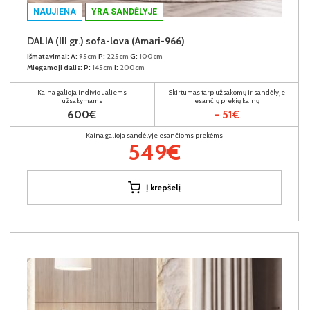
NAUJIENA
YRA SANDĖLYJE
DALIA (III gr.) sofa-lova (Amari-966)
Išmatavimai:
A:
95cm
P:
225cm
G:
100cm
Miegamoji dalis:
P:
145cm
I:
200cm
Kaina galioja individualiems
Skirtumas tarp užsakomų ir sandėlyje
užsakymams
esančių prekių kainų
600€
- 51€
Kaina galioja sandėlyje esančioms prekėms
549€
Į krepšelį