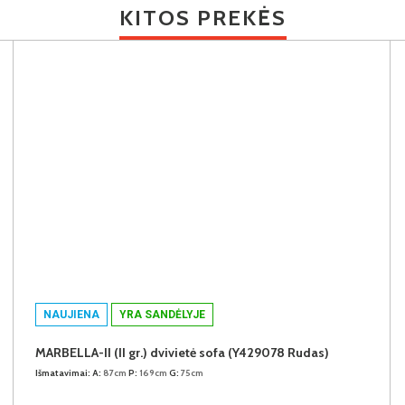
KITOS PREKĖS
NAUJIENA
YRA SANDĖLYJE
MARBELLA-II (II gr.) dvivietė sofa (Y429078 Rudas)
Išmatavimai:
A:
87cm
P:
169cm
G:
75cm