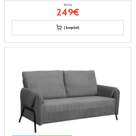
Kaina:
249€
Į krepšelį