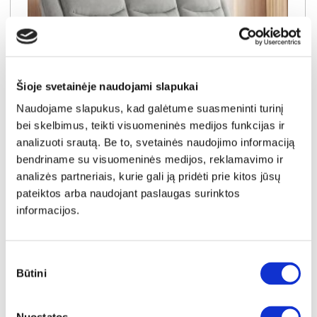
Šioje svetainėje naudojami slapukai
Naudojame slapukus, kad galėtume suasmeninti turinį
bei skelbimus, teikti visuomeninės medijos funkcijas ir
NAUJIENA
YRA SANDĖLYJE
analizuoti srautą. Be to, svetainės naudojimo informaciją
bendriname su visuomeninės medijos, reklamavimo ir
LANCASTER-III (II gr.) trivietė sofa-reglaineris (EDA828-10 Pilkas)
analizės partneriais, kurie gali ją pridėti prie kitos jūsų
Išmatavimai:
A:
104cm
P:
210cm
G:
90cm
pateiktos arba naudojant paslaugas surinktos
informacijos.
Kaina:
649€
Sutikimo
Būtini
Į krepšelį
pasirinkimas