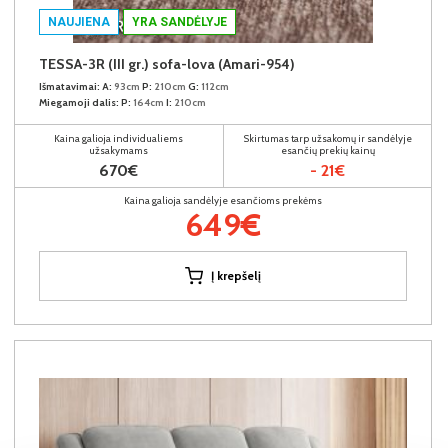
NAUJIENA
YRA SANDĖLYJE
TESSA-3R (III gr.) sofa-lova (Amari-954)
Išmatavimai:
A:
93cm
P:
210cm
G:
112cm
Miegamoji dalis:
P:
164cm
I:
210cm
Kaina galioja individualiems
Skirtumas tarp užsakomų ir sandėlyje
užsakymams
esančių prekių kainų
670€
- 21€
Kaina galioja sandėlyje esančioms prekėms
649€
Į krepšelį