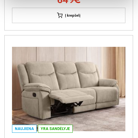
Į krepšelį
NAUJIENA
YRA SANDĖLYJE