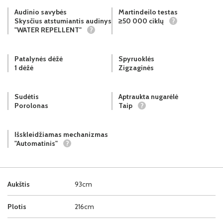
Audinio savybės
Martindeilo testas
Skysčius atstumiantis audinys
≥50 000 ciklų
?
"WATER REPELLENT"
?
Patalynės dėžė
Spyruoklės
1 dėžė
Zigzaginės
Sudėtis
Aptraukta nugarėlė
Porolonas
Taip
?
Išskleidžiamas mechanizmas
"Automatinis"
?
Aukštis
93cm
Plotis
216cm