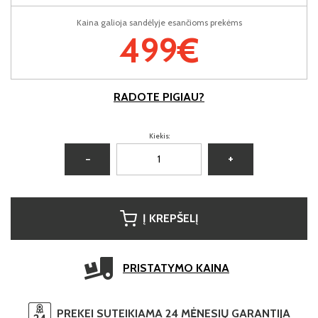
Kaina galioja sandėlyje esančioms prekėms
499€
RADOTE PIGIAU?
Kiekis:
−
+
Į KREPŠELĮ
PRISTATYMO KAINA
PREKEI SUTEIKIAMA 24 MĖNESIŲ GARANTIJA