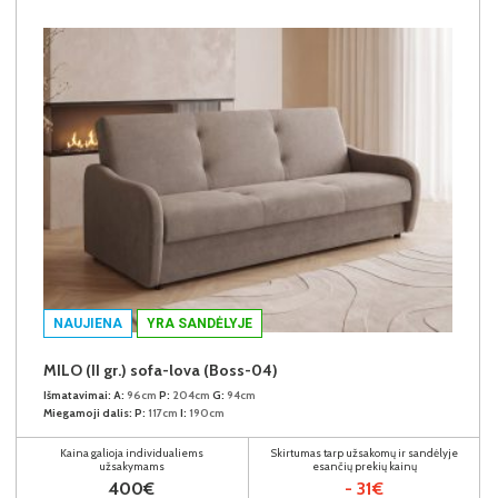
NAUJIENA
YRA SANDĖLYJE
MILO (II gr.) sofa-lova (Boss-04)
Išmatavimai:
A:
96cm
P:
204cm
G:
94cm
Miegamoji dalis:
P:
117cm
I:
190cm
Kaina galioja individualiems
Skirtumas tarp užsakomų ir sandėlyje
užsakymams
esančių prekių kainų
400€
- 31€