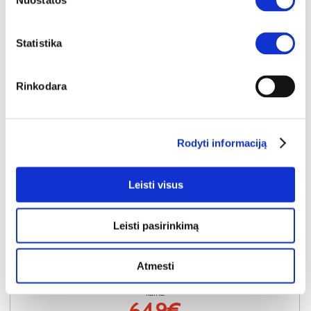
Nuostatos
Statistika
Rinkodara
Rodyti informaciją
Leisti visus
NAUJIENA
YRA SANDĖLYJE
Leisti pasirinkimą
LANCASTER-III (II gr.) trivietė sofa-reglaineris (EDA828-05 Rudas)
Išmatavimai:
A:
104cm
P:
210cm
G:
90cm
Atmesti
Kaina:
649€