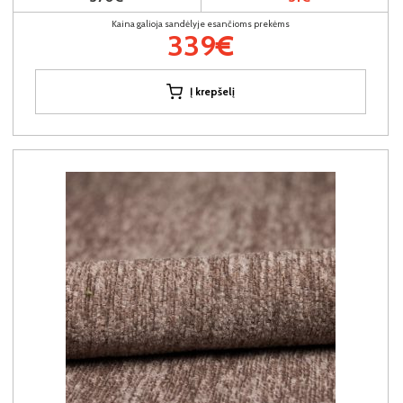
Kaina galioja sandėlyje esančioms prekėms
339€
Į krepšelį