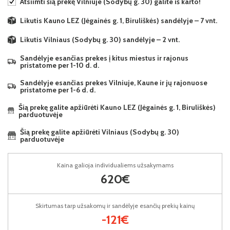
Atsiimti šią prekę Vilniuje (Sodybų g. 30) galite iš karto!
Likutis Kauno LEZ (Jėgainės g. 1, Biruliškės) sandėlyje – 7 vnt.
Likutis Vilniaus (Sodybų g. 30) sandėlyje – 2 vnt.
Sandėlyje esančias prekes į kitus miestus ir rajonus
pristatome per 1-10 d. d.
Sandėlyje esančias prekes Vilniuje, Kaune ir jų rajonuose
pristatome per 1-6 d. d.
Šią prekę galite apžiūrėti Kauno LEZ (Jėgainės g. 1, Biruliškės)
parduotuvėje
Šią prekę galite apžiūrėti Vilniaus (Sodybų g. 30)
parduotuvėje
Kaina galioja individualiems užsakymams
620€
Skirtumas tarp užsakomų ir sandėlyje esančių prekių kainų
-121€