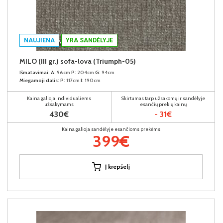
NAUJIENA
YRA SANDĖLYJE
MILO (III gr.) sofa-lova (Triumph-05)
Išmatavimai:
A:
96cm
P:
204cm
G:
94cm
Miegamoji dalis:
P:
117cm
I:
190cm
Kaina galioja individualiems
Skirtumas tarp užsakomų ir sandėlyje
užsakymams
esančių prekių kainų
430€
- 31€
Kaina galioja sandėlyje esančioms prekėms
399€
Į krepšelį