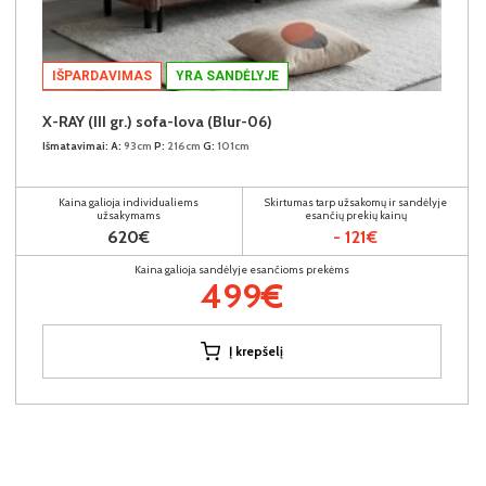
IŠPARDAVIMAS
YRA SANDĖLYJE
X-RAY (III gr.) sofa-lova (Blur-06)
Išmatavimai:
A:
93cm
P:
216cm
G:
101cm
Kaina galioja individualiems
Skirtumas tarp užsakomų ir sandėlyje
užsakymams
esančių prekių kainų
620€
- 121€
Kaina galioja sandėlyje esančioms prekėms
499€
Į krepšelį