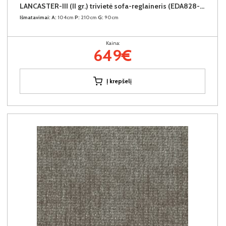
LANCASTER-III (II gr.) trivietė sofa-reglaineris (EDA828-02 Šviesiai rudas)
Išmatavimai:
A:
104cm
P:
210cm
G:
90cm
Kaina:
649€
Į krepšelį