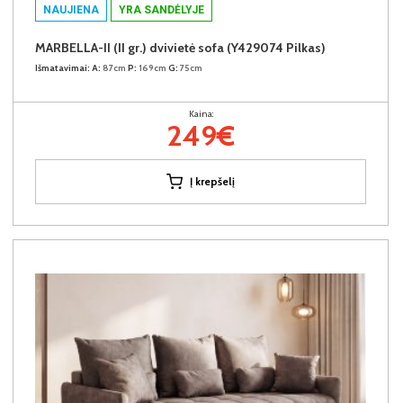
NAUJIENA
YRA SANDĖLYJE
MARBELLA-II (II gr.) dvivietė sofa (Y429074 Pilkas)
Išmatavimai:
A:
87cm
P:
169cm
G:
75cm
Kaina:
249€
Į krepšelį