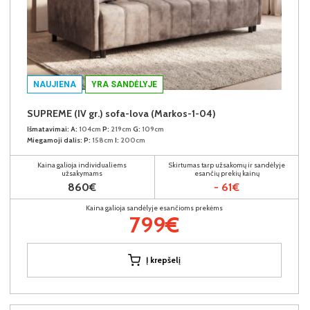
NAUJIENA
YRA SANDĖLYJE
SUPREME (IV gr.) sofa-lova (Markos-1-04)
Išmatavimai:
A:
104cm
P:
219cm
G:
109cm
Miegamoji dalis:
P:
158cm
I:
200cm
Kaina galioja individualiems
Skirtumas tarp užsakomų ir sandėlyje
užsakymams
esančių prekių kainų
860€
- 61€
Kaina galioja sandėlyje esančioms prekėms
799€
Į krepšelį