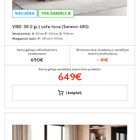
NAUJIENA
YRA SANDĖLYJE
VIBE-3R (I gr.) sofa-lova (Sereno-685)
Išmatavimai:
A:
85cm
P:
235cm
G:
108cm
Miegamoji dalis:
P:
147cm
I:
197cm
Kaina galioja individualiems
Skirtumas tarp užsakomų ir sandėlyje
užsakymams
esančių prekių kainų
690€
- 41€
Kaina galioja sandėlyje esančioms prekėms
649€
Į krepšelį