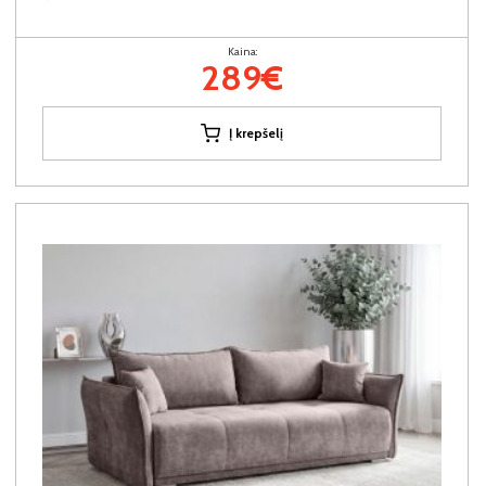
Kaina:
289€
Į krepšelį