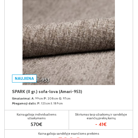
NAUJIENA
SPARK (II gr.) sofa-lova (Amari-953)
Išmatavimai:
A:
99cm
P:
208cm
G:
97cm
Miegamoji dalis:
P:
125cm
I:
189cm
Kaina galioja individualiems
Skirtumas tarp užsakomų ir sandėlyje
užsakymams
esančių prekių kainų
570€
- 41€
Kaina galioja sandėlyje esančioms prekėms