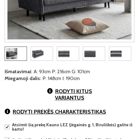
Išmatavimai:
A: 93cm P: 216cm G: 101cm
Miegamoji dalis:
P: 148cm I: 190cm
RODYTI KITUS
VARIANTUS
RODYTI PREKĖS CHARAKTERISTIKAS
Atsiimti šią prekę Kauno LEZ (Jėgainės g. 1, Biruliškės) galite iš
karto!