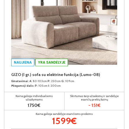
NAUJIENA
YRA SANDĖLYJE
GIZO (I gr.) sofa su elektrine funkcija (Lumo-08)
Išmatavimai:
A:
83-103cm
P:
250cm
G:
109cm
Miegamoji dalis:
P:
105cm
I:
200cm
Kaina galioja individualiems
Skirtumas tarp užsakomų ir sandėlyje
užsakymams
esančių prekių kainų
1750€
- 151€
Kaina galioja sandėlyje esančioms prekėms
1599€