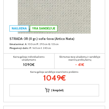
NAUJIENA
YRA SANDĖLYJE
STRADA-3R (II gr.) sofa-lova (Artico Nata)
Išmatavimai:
A:
100cm
P:
290cm
G:
125cm
Miegamoji dalis:
P:
160cm
I:
240cm
Kaina galioja individualiems
Skirtumas tarp užsakomų ir sandėlyje
užsakymams
esančių prekių kainų
1090€
- 41€
Kaina galioja sandėlyje esančioms prekėms
1049€
Į krepšelį