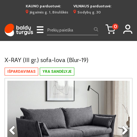
KAUNO parduotuvė:
VILNIAUS parduotuvė:
Jėgainės g. 1, Biruliškės
Sodybų g. 30
0
☰
X-RAY (III gr.) sofa-lova (Blur-19)
IŠPARDAVIMAS
YRA SANDĖLYJE