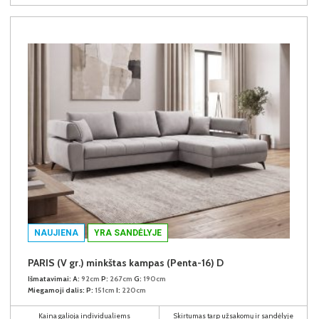
NAUJIENA
YRA SANDĖLYJE
PARIS (V gr.) minkštas kampas (Penta-16) D
Išmatavimai:
A:
92cm
P:
267cm
G:
190cm
Miegamoji dalis:
P:
151cm
I:
220cm
Kaina galioja individualiems
Skirtumas tarp užsakomų ir sandėlyje