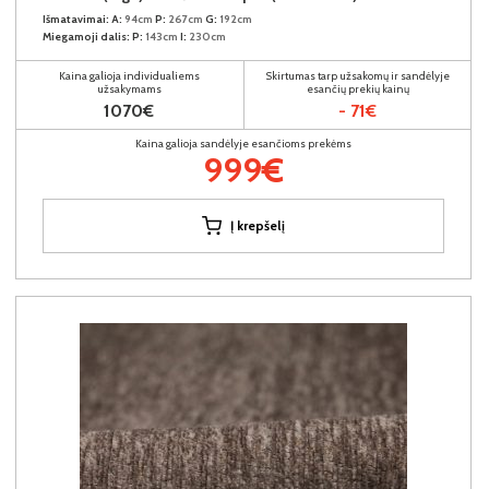
Išmatavimai:
A:
94cm
P:
267cm
G:
192cm
Miegamoji dalis:
P:
143cm
I:
230cm
Kaina galioja individualiems
Skirtumas tarp užsakomų ir sandėlyje
užsakymams
esančių prekių kainų
1070€
- 71€
Kaina galioja sandėlyje esančioms prekėms
999€
Į krepšelį