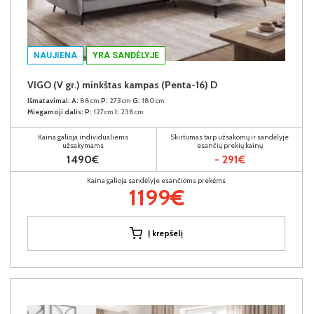
NAUJIENA
YRA SANDĖLYJE
VIGO (V gr.) minkštas kampas (Penta-16) D
Išmatavimai:
A:
88cm
P:
273cm
G:
180cm
Miegamoji dalis:
P:
127cm
I:
238cm
Kaina galioja individualiems
Skirtumas tarp užsakomų ir sandėlyje
užsakymams
esančių prekių kainų
1490€
- 291€
Kaina galioja sandėlyje esančioms prekėms
1199€
Į krepšelį