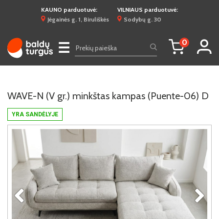
KAUNO parduotuvė:
VILNIAUS parduotuvė:
Jėgainės g. 1, Biruliškės
Sodybų g. 30
0
☰
WAVE-N (V gr.) minkštas kampas (Puente-06) D
YRA SANDĖLYJE