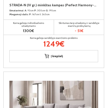
STRADA-N (IV gr.) minkštas kampas (Perfect Harmony-04) D
Išmatavimai:
A:
93cm
P:
305cm
G:
195cm
Miegamoji dalis:
P:
167cm
I:
263cm
Kaina galioja individualiems
Skirtumas tarp užsakomų ir sandėlyje
užsakymams
esančių prekių kainų
1300€
- 51€
Kaina galioja sandėlyje esančioms prekėms
1249€
Į krepšelį