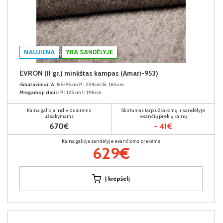
NAUJIENA
YRA SANDĖLYJE
EVRON (II gr.) minkštas kampas (Amari-953)
Išmatavimai:
A:
85-95cm
P:
234cm
G:
165cm
Miegamoji dalis:
P:
125cm
I:
198cm
Kaina galioja individualiems
Skirtumas tarp užsakomų ir sandėlyje
užsakymams
esančių prekių kainų
670€
- 41€
Kaina galioja sandėlyje esančioms prekėms
629€
Į krepšelį