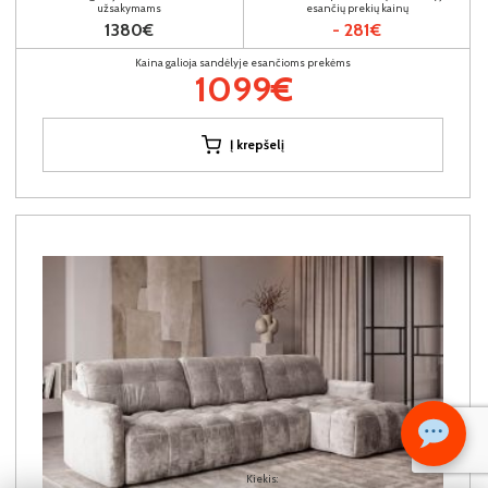
užsakymams
esančių prekių kainų
1380€
- 281€
Kaina galioja sandėlyje esančioms prekėms
1099€
Į krepšelį
Kiekis: