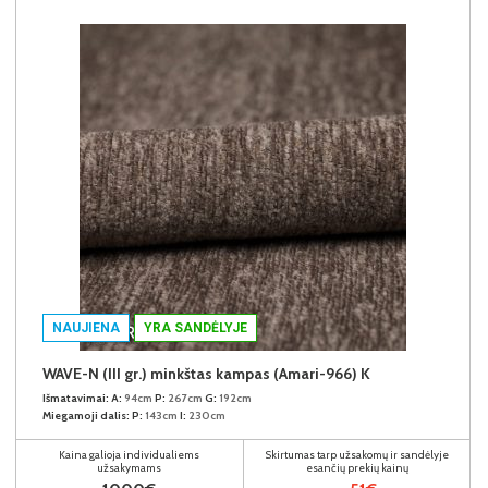
NAUJIENA
YRA SANDĖLYJE
WAVE-N (III gr.) minkštas kampas (Amari-966) K
Išmatavimai:
A:
94cm
P:
267cm
G:
192cm
Miegamoji dalis:
P:
143cm
I:
230cm
Kaina galioja individualiems
Skirtumas tarp užsakomų ir sandėlyje
užsakymams
esančių prekių kainų