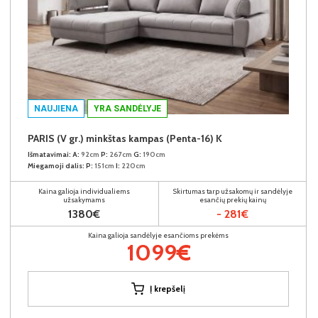
NAUJIENA
YRA SANDĖLYJE
PARIS (V gr.) minkštas kampas (Penta-16) K
Išmatavimai:
A:
92cm
P:
267cm
G:
190cm
Miegamoji dalis:
P:
151cm
I:
220cm
Kaina galioja individualiems
Skirtumas tarp užsakomų ir sandėlyje
užsakymams
esančių prekių kainų
1380€
- 281€
Kaina galioja sandėlyje esančioms prekėms
1099€
Į krepšelį