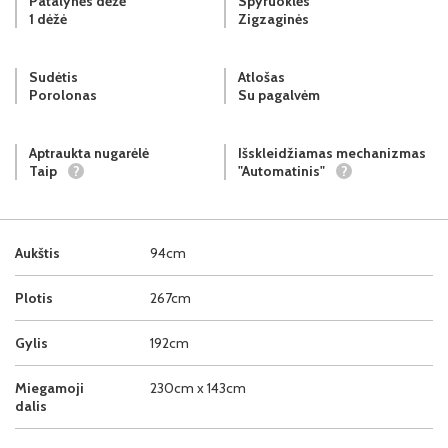
Patalynės dėžė
Spyruoklės
1 dėžė
Zigzaginės
Sudėtis
Atlošas
Porolonas
Su pagalvėm
Aptraukta nugarėlė
Išskleidžiamas mechanizmas
Taip
?
"Automatinis"
?
Aukštis
94cm
Plotis
267cm
Gylis
192cm
Miegamoji
230cm x 143cm
dalis