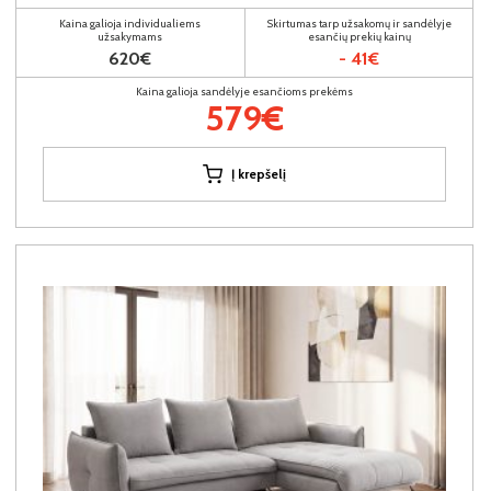
Kaina galioja individualiems
Skirtumas tarp užsakomų ir sandėlyje
užsakymams
esančių prekių kainų
620€
- 41€
Kaina galioja sandėlyje esančioms prekėms
579€
Į krepšelį