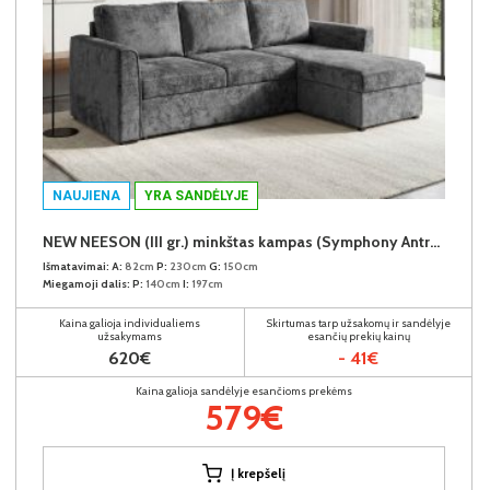
NAUJIENA
YRA SANDĖLYJE
NEW NEESON (III gr.) minkštas kampas (Symphony Antracite-20)
Išmatavimai:
A:
82cm
P:
230cm
G:
150cm
Miegamoji dalis:
P:
140cm
I:
197cm
Kaina galioja individualiems
Skirtumas tarp užsakomų ir sandėlyje
užsakymams
esančių prekių kainų
620€
- 41€
Kaina galioja sandėlyje esančioms prekėms
579€
Į krepšelį