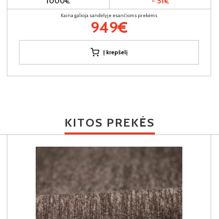
1000€
- 51€
Kaina galioja sandėlyje esančioms prekėms
949€
Į krepšelį
KITOS PREKĖS