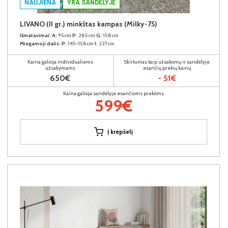
NAUJIENA
YRA SANDĖLYJE
LIVANO (II gr.) minkštas kampas (Milky-75)
Išmatavimai:
A:
95cm
P:
285cm
G:
158cm
Miegamoji dalis:
P:
145-158cm
I:
227cm
Kaina galioja individualiems
Skirtumas tarp užsakomų ir sandėlyje
užsakymams
esančių prekių kainų
650€
- 51€
Kaina galioja sandėlyje esančioms prekėms
599€
Į krepšelį