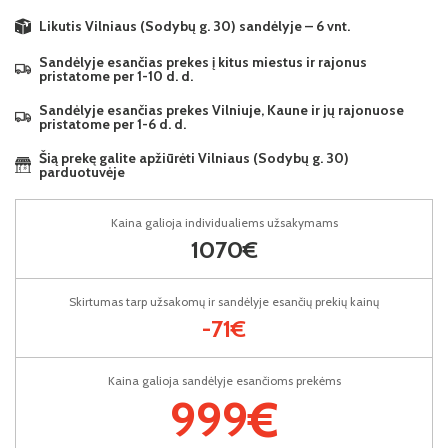
Likutis Vilniaus (Sodybų g. 30) sandėlyje – 6 vnt.
Sandėlyje esančias prekes į kitus miestus ir rajonus
pristatome per 1-10 d. d.
Sandėlyje esančias prekes Vilniuje, Kaune ir jų rajonuose
pristatome per 1-6 d. d.
Šią prekę galite apžiūrėti Vilniaus (Sodybų g. 30)
parduotuvėje
Kaina galioja individualiems užsakymams
1070€
Skirtumas tarp užsakomų ir sandėlyje esančių prekių kainų
-71€
Kaina galioja sandėlyje esančioms prekėms
999€