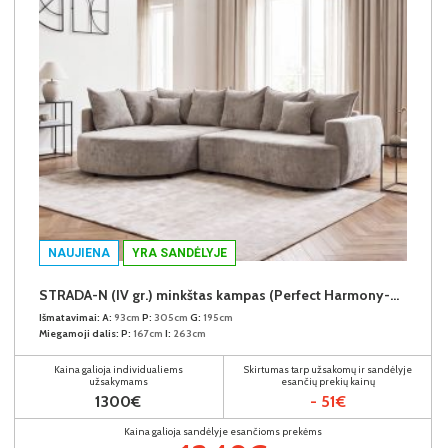
NAUJIENA
YRA SANDĖLYJE
STRADA-N (IV gr.) minkštas kampas (Perfect Harmony-04) K
Išmatavimai:
A:
93cm
P:
305cm
G:
195cm
Miegamoji dalis:
P:
167cm
I:
263cm
Kaina galioja individualiems
Skirtumas tarp užsakomų ir sandėlyje
užsakymams
esančių prekių kainų
1300€
- 51€
Kaina galioja sandėlyje esančioms prekėms