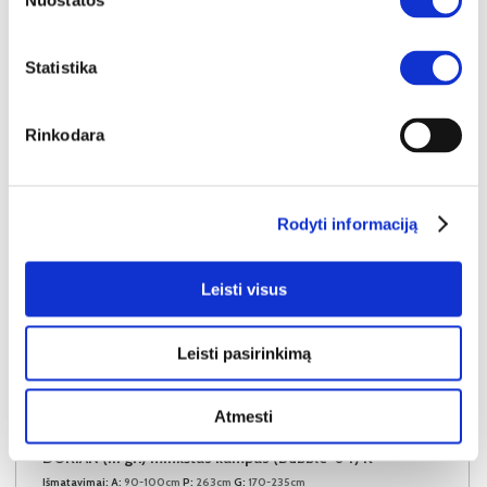
Nuostatos
Į krepšelį
Statistika
Rinkodara
Rodyti informaciją
Leisti visus
Leisti pasirinkimą
NAUJIENA
YRA SANDĖLYJE
Atmesti
DORIAN (III gr.) minkštas kampas (Bubble-04) K
Išmatavimai:
A:
90-100cm
P:
263cm
G:
170-235cm