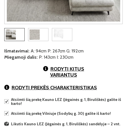
Išmatavimai:
A: 94cm P: 267cm G: 192cm
Miegamoji dalis:
P: 143cm I: 230cm
RODYTI KITUS
VARIANTUS
RODYTI PREKĖS CHARAKTERISTIKAS
Atsiimti šią prekę Kauno LEZ (Jėgainės g. 1, Biruliškės) galite iš
karto!
Atsiimti šią prekę Vilniuje (Sodybų g. 30) galite iš karto!
Likutis Kauno LEZ (Jėgainės g. 1, Biruliškės) sandėlyje – 2 vnt.