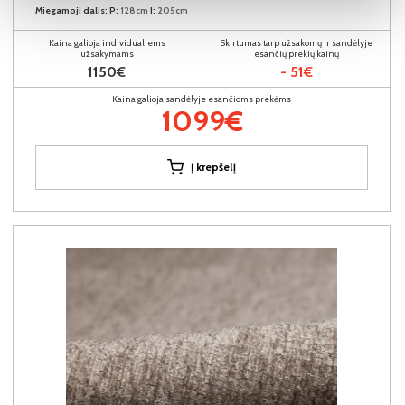
Miegamoji dalis:
P:
128cm
I:
205cm
Kaina galioja individualiems
Skirtumas tarp užsakomų ir sandėlyje
užsakymams
esančių prekių kainų
1150€
- 51€
Kaina galioja sandėlyje esančioms prekėms
1099€
Į krepšelį