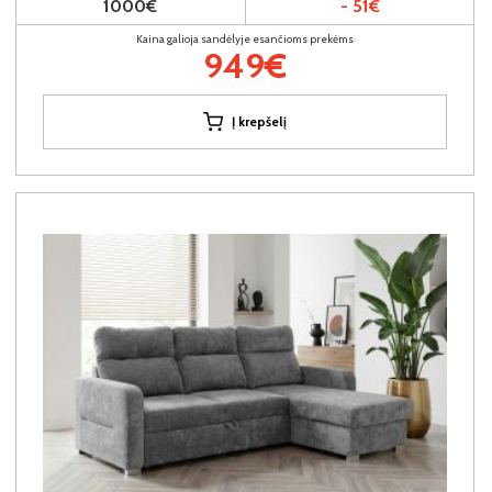
1000€
- 51€
Kaina galioja sandėlyje esančioms prekėms
949€
Į krepšelį