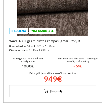
NAUJIENA
YRA SANDĖLYJE
WAVE-N (III gr.) minkštas kampas (Amari-966) K
Išmatavimai:
A:
94cm
P:
267cm
G:
192cm
Miegamoji dalis:
P:
143cm
I:
230cm
Kaina galioja individualiems
Skirtumas tarp užsakomų ir sandėlyje
užsakymams
esančių prekių kainų
1000€
- 51€
Kaina galioja sandėlyje esančioms prekėms
949€
Į krepšelį