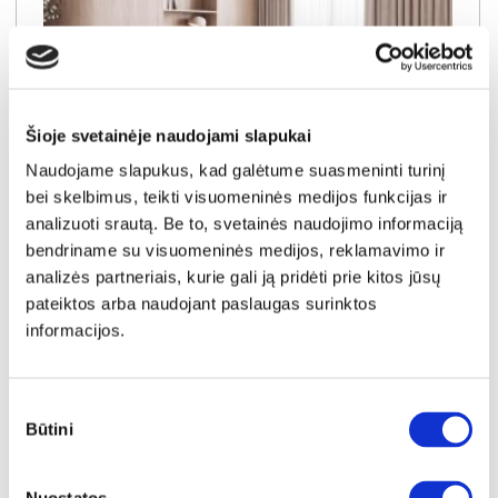
Šioje svetainėje naudojami slapukai
Naudojame slapukus, kad galėtume suasmeninti turinį
bei skelbimus, teikti visuomeninės medijos funkcijas ir
analizuoti srautą. Be to, svetainės naudojimo informaciją
NAUJIENA
YRA SANDĖLYJE
bendriname su visuomeninės medijos, reklamavimo ir
DORIAN (III gr.) minkštas kampas (Bubble-04) D
analizės partneriais, kurie gali ją pridėti prie kitos jūsų
Išmatavimai:
A:
90-100cm
P:
263cm
G:
170-235cm
pateiktos arba naudojant paslaugas surinktos
Miegamoji dalis:
P:
128cm
I:
205cm
informacijos.
Kaina galioja individualiems
Skirtumas tarp užsakomų ir sandėlyje
užsakymams
esančių prekių kainų
1150€
- 51€
Sutikimo
Kaina galioja sandėlyje esančioms prekėms
Būtini
pasirinkimas
1099€