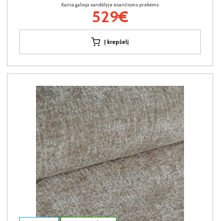
Kaina galioja sandėlyje esančioms prekėms
529€
Į krepšelį