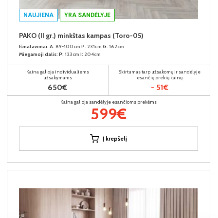
NAUJIENA
YRA SANDĖLYJE
PAKO (II gr.) minkštas kampas (Toro-05)
Išmatavimai:
A:
89-100cm
P:
231cm
G:
162cm
Miegamoji dalis:
P:
123cm
I:
204cm
Kaina galioja individualiems
Skirtumas tarp užsakomų ir sandėlyje
užsakymams
esančių prekių kainų
650€
- 51€
Kaina galioja sandėlyje esančioms prekėms
599€
Į krepšelį