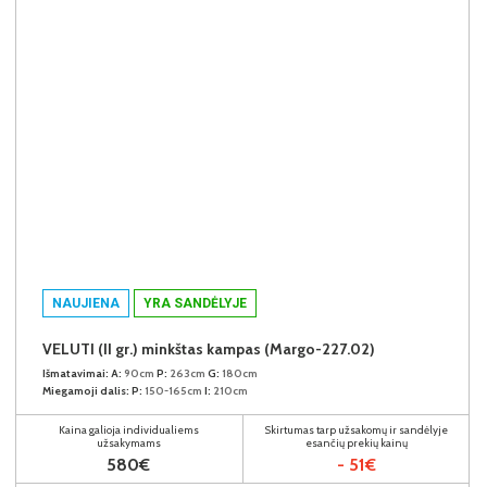
NAUJIENA
YRA SANDĖLYJE
VELUTI (II gr.) minkštas kampas (Margo-227.02)
Išmatavimai:
A:
90cm
P:
263cm
G:
180cm
Miegamoji dalis:
P:
150-165cm
I:
210cm
Kaina galioja individualiems
Skirtumas tarp užsakomų ir sandėlyje
užsakymams
esančių prekių kainų
580€
- 51€