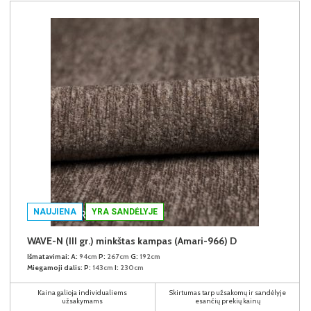
NAUJIENA
YRA SANDĖLYJE
WAVE-N (III gr.) minkštas kampas (Amari-966) D
Išmatavimai:
A:
94cm
P:
267cm
G:
192cm
Miegamoji dalis:
P:
143cm
I:
230cm
Kaina galioja individualiems
Skirtumas tarp užsakomų ir sandėlyje
užsakymams
esančių prekių kainų