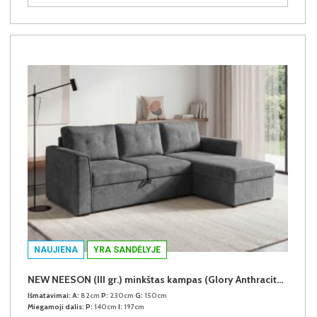
NAUJIENA
YRA SANDĖLYJE
NEW NEESON (III gr.) minkštas kampas (Glory Anthracite-18)
Išmatavimai:
A:
82cm
P:
230cm
G:
150cm
Miegamoji dalis:
P:
140cm
I:
197cm