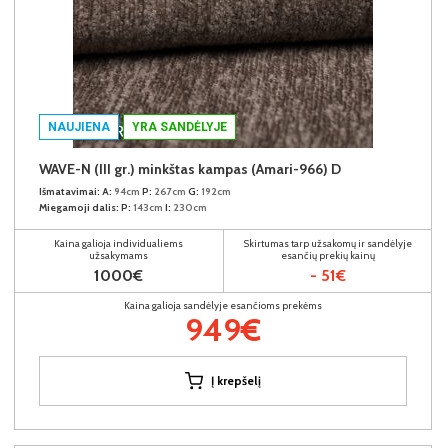
NAUJIENA
YRA SANDĖLYJE
WAVE-N (III gr.) minkštas kampas (Amari-966) D
Išmatavimai:
A:
94cm
P:
267cm
G:
192cm
Miegamoji dalis:
P:
143cm
I:
230cm
Kaina galioja individualiems
Skirtumas tarp užsakomų ir sandėlyje
užsakymams
esančių prekių kainų
1000€
- 51€
Kaina galioja sandėlyje esančioms prekėms
949€
Į krepšelį