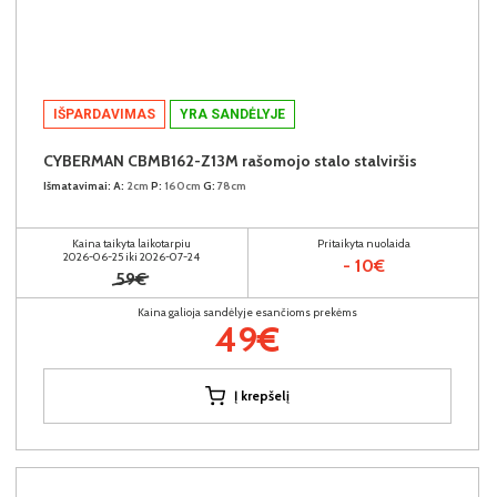
IŠPARDAVIMAS
YRA SANDĖLYJE
CYBERMAN CBMB162-Z13M rašomojo stalo stalviršis
Išmatavimai:
A:
2cm
P:
160cm
G:
78cm
Kaina taikyta laikotarpiu
Pritaikyta nuolaida
2026-06-25 iki 2026-07-24
- 10€
59€
Kaina galioja sandėlyje esančioms prekėms
49€
Į krepšelį