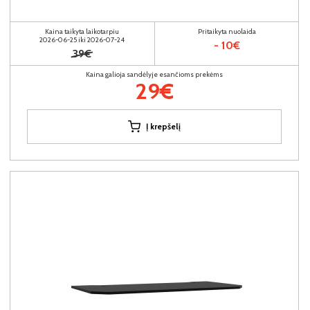
Kaina taikyta laikotarpiu
Pritaikyta nuolaida
2026-06-25 iki 2026-07-24
- 10€
39€
Kaina galioja sandėlyje esančioms prekėms
29€
Į krepšelį