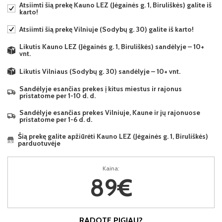
Atsiimti šią prekę Kauno LEZ (Jėgainės g. 1, Biruliškės) galite iš
karto!
Atsiimti šią prekę Vilniuje (Sodybų g. 30) galite iš karto!
Likutis Kauno LEZ (Jėgainės g. 1, Biruliškės) sandėlyje – 10+
vnt.
Likutis Vilniaus (Sodybų g. 30) sandėlyje – 10+ vnt.
Sandėlyje esančias prekes į kitus miestus ir rajonus
pristatome per 1-10 d. d.
Sandėlyje esančias prekes Vilniuje, Kaune ir jų rajonuose
pristatome per 1-6 d. d.
Šią prekę galite apžiūrėti Kauno LEZ (Jėgainės g. 1, Biruliškės)
parduotuvėje
Kaina:
89€
RADOTE PIGIAU?