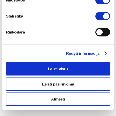
Nuostatos
Statistika
Rinkodara
IŠPARDAVIMAS
YRA SANDĖLYJE
CYBERMAN CBMN161-Z12M rašomojo stalo kojos
Rodyti informaciją
Išmatavimai:
A:
74cm
P:
159cm
G:
71cm
Leisti visus
Kaina taikyta laikotarpiu
Pritaikyta nuolaida
2026-06-25 iki 2026-07-24
- 10€
44€
Leisti pasirinkimą
Kaina galioja sandėlyje esančioms prekėms
34€
Atmesti
Į krepšelį