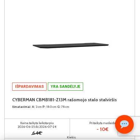
IŠPARDAVIMAS
YRA SANDĖLYJE
CYBERMAN CBMB181-Z13M rašomojo stalo stalviršis
Išmatavimai:
A:
2cm
P:
180cm
G:
78cm
Kaina taikyta laikotarpiu
Pritaikyta nuolaida
2026-06-25 iki 2026-07-24
- 10€
64€
Kiekis: