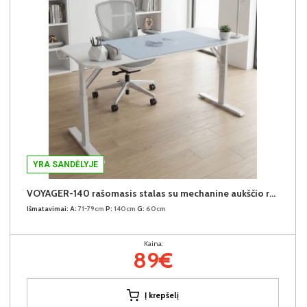
YRA SANDĖLYJE
VOYAGER-140 rašomasis stalas su mechanine aukščio reguliavimo funkcija (Baltas)
Išmatavimai:
A:
71-79cm
P:
140cm
G:
60cm
Kaina:
89€
Į krepšelį