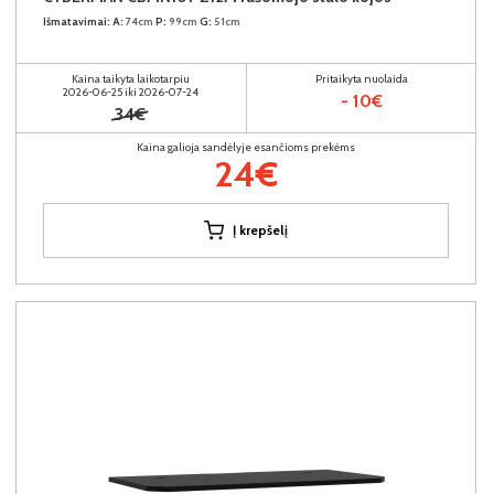
Išmatavimai:
A:
74cm
P:
99cm
G:
51cm
Kaina taikyta laikotarpiu
Pritaikyta nuolaida
2026-06-25 iki 2026-07-24
- 10€
34€
Kaina galioja sandėlyje esančioms prekėms
24€
Į krepšelį