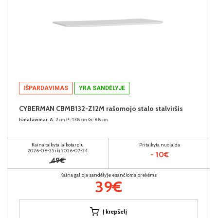
IŠPARDAVIMAS
YRA SANDĖLYJE
CYBERMAN CBMB132-Z12M rašomojo stalo stalviršis
Išmatavimai:
A:
2cm
P:
138cm
G:
68cm
Kaina taikyta laikotarpiu
Pritaikyta nuolaida
2026-06-25 iki 2026-07-24
- 10€
49€
Kaina galioja sandėlyje esančioms prekėms
39€
Į krepšelį