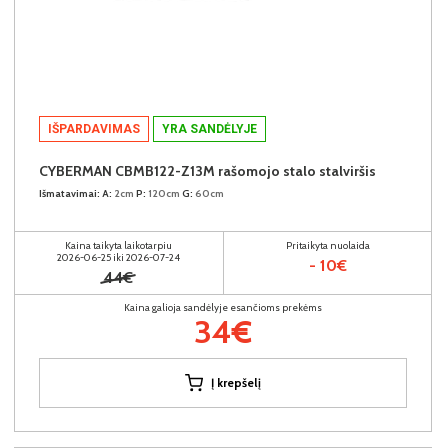
IŠPARDAVIMAS
YRA SANDĖLYJE
CYBERMAN CBMB122-Z13M rašomojo stalo stalviršis
Išmatavimai:
A:
2cm
P:
120cm
G:
60cm
Kaina taikyta laikotarpiu
Pritaikyta nuolaida
2026-06-25 iki 2026-07-24
- 10€
44€
Kaina galioja sandėlyje esančioms prekėms
34€
Į krepšelį