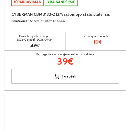
IŠPARDAVIMAS
YRA SANDĖLYJE
CYBERMAN CBMB132-Z13M rašomojo stalo stalviršis
Išmatavimai:
A:
2cm
P:
138cm
G:
68cm
Kaina taikyta laikotarpiu
Pritaikyta nuolaida
2026-06-25 iki 2026-07-24
- 10€
49€
Kaina galioja sandėlyje esančioms prekėms
39€
Į krepšelį