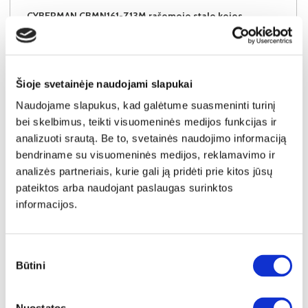
CYBERMAN CBMN161-Z13M rašomojo stalo kojos
Išmatavimai:
A:
74cm
P:
159cm
G:
71cm
Kaina taikyta laikotarpiu
Pritaikyta nuolaida
2026-06-25 iki 2026-07-24
- 10€
Šioje svetainėje naudojami slapukai
49€
Naudojame slapukus, kad galėtume suasmeninti turinį
Kaina galioja sandėlyje esančioms prekėms
39€
bei skelbimus, teikti visuomeninės medijos funkcijas ir
analizuoti srautą. Be to, svetainės naudojimo informaciją
bendriname su visuomeninės medijos, reklamavimo ir
Į krepšelį
analizės partneriais, kurie gali ją pridėti prie kitos jūsų
pateiktos arba naudojant paslaugas surinktos
informacijos.
Sutikimo
Būtini
pasirinkimas