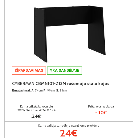
IŠPARDAVIMAS
YRA SANDĖLYJE
CYBERMAN CBMN101-Z13M rašomojo stalo kojos
Išmatavimai:
A:
74cm
P:
99cm
G:
51cm
Kaina taikyta laikotarpiu
Pritaikyta nuolaida
2026-06-25 iki 2026-07-24
- 10€
34€
Kaina galioja sandėlyje esančioms prekėms
24€