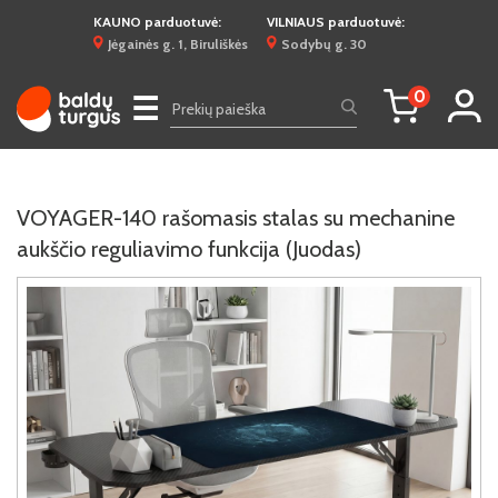
KAUNO parduotuvė:
VILNIAUS parduotuvė:
Jėgainės g. 1, Biruliškės
Sodybų g. 30
0
☰
VOYAGER-140 rašomasis stalas su mechanine
aukščio reguliavimo funkcija (Juodas)