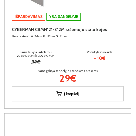
IŠPARDAVIMAS
YRA SANDĖLYJE
CYBERMAN CBMN121-Z12M rašomojo stalo kojos
Išmatavimai:
A:
74cm
P:
119cm
G:
51cm
Kaina taikyta laikotarpiu
Pritaikyta nuolaida
2026-06-24 iki 2026-07-24
- 10€
39€
Kaina galioja sandėlyje esančioms prekėms
29€
Į krepšelį