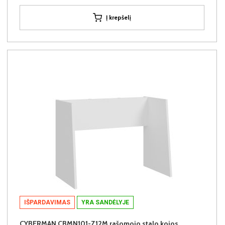
Į krepšelį
IŠPARDAVIMAS
YRA SANDĖLYJE
CYBERMAN CBMN101-Z12M rašomojo stalo kojos