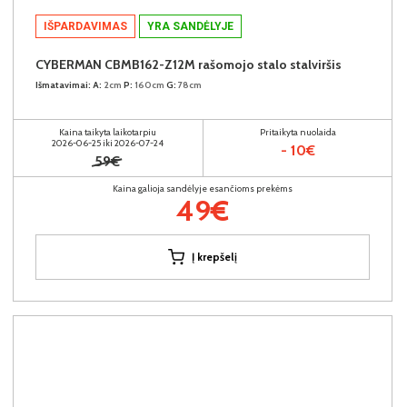
IŠPARDAVIMAS
YRA SANDĖLYJE
CYBERMAN CBMB162-Z12M rašomojo stalo stalviršis
Išmatavimai:
A:
2cm
P:
160cm
G:
78cm
Kaina taikyta laikotarpiu
Pritaikyta nuolaida
2026-06-25 iki 2026-07-24
- 10€
59€
Kaina galioja sandėlyje esančioms prekėms
49€
Į krepšelį