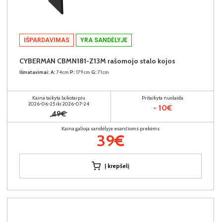
IŠPARDAVIMAS
YRA SANDĖLYJE
CYBERMAN CBMN181-Z13M rašomojo stalo kojos
Išmatavimai:
A:
74cm
P:
179cm
G:
71cm
Kaina taikyta laikotarpiu
Pritaikyta nuolaida
2026-06-25 iki 2026-07-24
- 10€
49€
Kaina galioja sandėlyje esančioms prekėms
39€
Į krepšelį