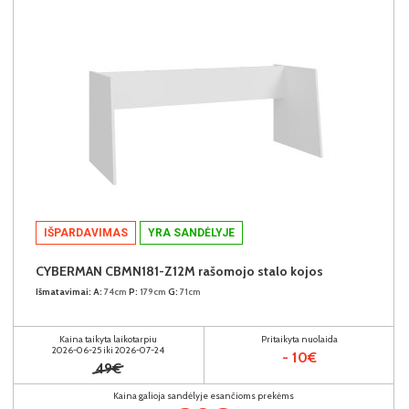
IŠPARDAVIMAS
YRA SANDĖLYJE
CYBERMAN CBMN181-Z12M rašomojo stalo kojos
Išmatavimai:
A:
74cm
P:
179cm
G:
71cm
Kaina taikyta laikotarpiu
Pritaikyta nuolaida
2026-06-25 iki 2026-07-24
- 10€
49€
Kaina galioja sandėlyje esančioms prekėms