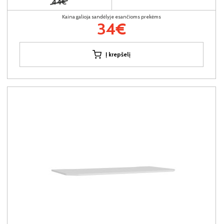
44€
Kaina galioja sandėlyje esančioms prekėms
34€
Į krepšelį