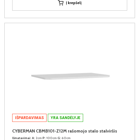
Į krepšelį
IŠPARDAVIMAS
YRA SANDĖLYJE
CYBERMAN CBMB101-Z12M rašomojo stalo stalviršis
Išmatavimai:
A:
2cm
P:
100cm
G:
60cm