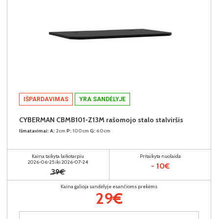
IŠPARDAVIMAS
YRA SANDĖLYJE
CYBERMAN CBMB101-Z13M rašomojo stalo stalviršis
Išmatavimai:
A:
2cm
P:
100cm
G:
60cm
Kaina taikyta laikotarpiu
Pritaikyta nuolaida
2026-06-25 iki 2026-07-24
- 10€
39€
Kaina galioja sandėlyje esančioms prekėms
29€