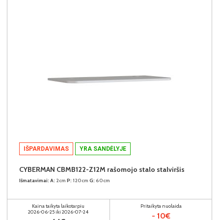
IŠPARDAVIMAS
YRA SANDĖLYJE
CYBERMAN CBMB122-Z12M rašomojo stalo stalviršis
Išmatavimai:
A:
2cm
P:
120cm
G:
60cm
Kaina taikyta laikotarpiu
Pritaikyta nuolaida
2026-06-25 iki 2026-07-24
- 10€