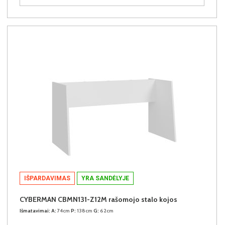
IŠPARDAVIMAS
YRA SANDĖLYJE
CYBERMAN CBMN131-Z12M rašomojo stalo kojos
Išmatavimai:
A:
74cm
P:
138cm
G:
62cm