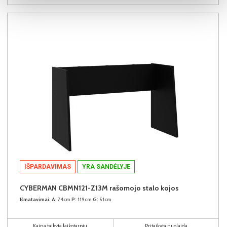
IŠPARDAVIMAS
YRA SANDĖLYJE
CYBERMAN CBMN121-Z13M rašomojo stalo kojos
Išmatavimai:
A:
74cm
P:
119cm
G:
51cm
Kaina taikyta laikotarpiu
Pritaikyta nuolaida