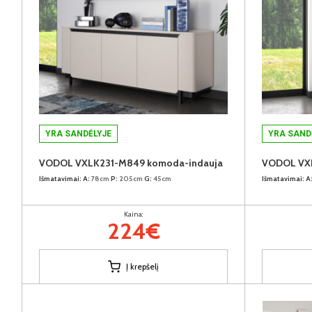
YRA SANDĖLYJE
YRA SAND
VODOL VXLK231-M849 komoda-indauja
VODOL VXL
Išmatavimai:
A:
78cm
P:
205cm
G:
45cm
Išmatavimai:
A
Kaina:
224€
Į krepšelį