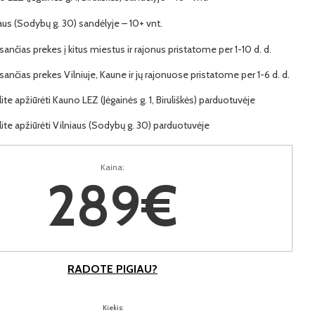
iaus (Sodybų g. 30) sandėlyje – 10+ vnt.
ančias prekes į kitus miestus ir rajonus pristatome per 1-10 d. d.
ančias prekes Vilniuje, Kaune ir jų rajonuose pristatome per 1-6 d. d.
lite apžiūrėti Kauno LEZ (Jėgainės g. 1, Biruliškės) parduotuvėje
lite apžiūrėti Vilniaus (Sodybų g. 30) parduotuvėje
Kaina:
289€
RADOTE PIGIAU?
Kiekis: