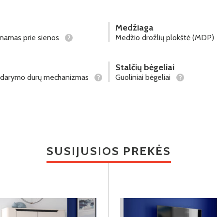
Medžiaga
tinamas prie sienos
Medžio drožlių plokštė (MDP)
?
Stalčių bėgeliai
ždarymo durų mechanizmas
Guoliniai bėgeliai
?
?
SUSIJUSIOS PREKĖS