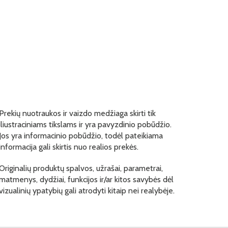
Prekių nuotraukos ir vaizdo medžiaga skirti tik
iliustraciniams tikslams ir yra pavyzdinio pobūdžio.
Jos yra informacinio pobūdžio, todėl pateikiama
informacija gali skirtis nuo realios prekės.
Originalių produktų spalvos, užrašai, parametrai,
matmenys, dydžiai, funkcijos ir/ar kitos savybės dėl
vizualinių ypatybių gali atrodyti kitaip nei realybėje.