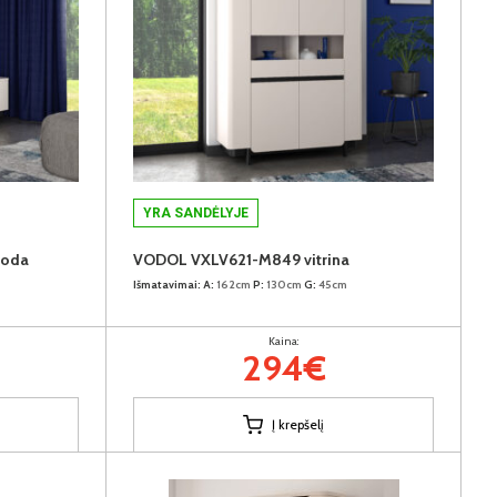
YRA SANDĖLYJE
moda
VODOL VXLV621-M849 vitrina
Išmatavimai:
A:
162cm
P:
130cm
G:
45cm
Kaina:
294€
Į krepšelį