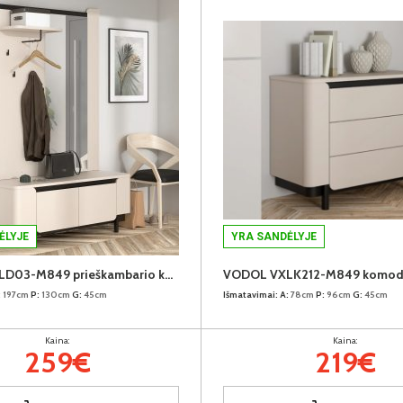
ĖLYJE
YRA SANDĖLYJE
VODOL VXLD03-M849 prieškambario komplektas
VODOL VXLK212-M849 komo
:
197cm
P:
130cm
G:
45cm
Išmatavimai:
A:
78cm
P:
96cm
G:
45cm
Kaina:
Kaina:
259€
219€