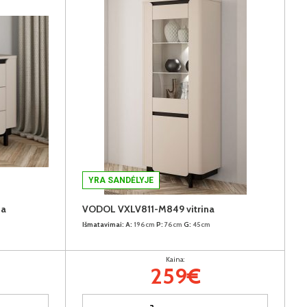
YRA SANDĖLYJE
da
VODOL VXLV811-M849 vitrina
Išmatavimai:
A:
196cm
P:
76cm
G:
45cm
Kaina:
259€