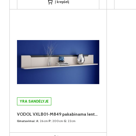
Į krepšelį
YRA SANDĖLYJE
VODOL VXLB01-M849 pakabinama lentyna
Išmatavimai:
A:
26cm
P:
200cm
G:
22cm