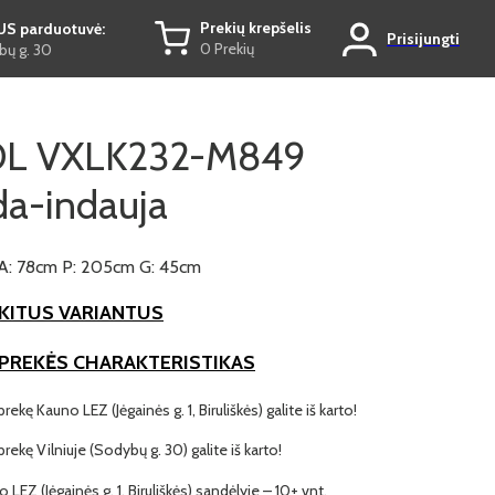
Prekių krepšelis
US parduotuvė:
Prisijungti
0 Prekių
ų g. 30
L VXLK232-M849
a-indauja
A: 78cm P: 205cm G: 45cm
KITUS VARIANTUS
 PREKĖS CHARAKTERISTIKAS
prekę Kauno LEZ (Jėgainės g. 1, Biruliškės) galite iš karto!
 prekę Vilniuje (Sodybų g. 30) galite iš karto!
o LEZ (Jėgainės g. 1, Biruliškės) sandėlyje – 10+ vnt.