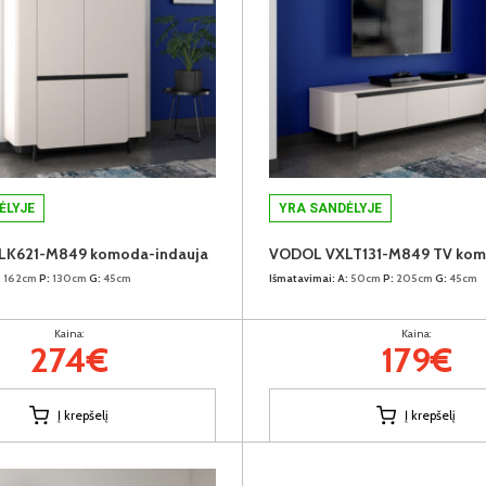
ĖLYJE
YRA SANDĖLYJE
K621-M849 komoda-indauja
VODOL VXLT131-M849 TV ko
:
162cm
P:
130cm
G:
45cm
Išmatavimai:
A:
50cm
P:
205cm
G:
45cm
Kaina:
Kaina:
274€
179€
Į krepšelį
Į krepšelį