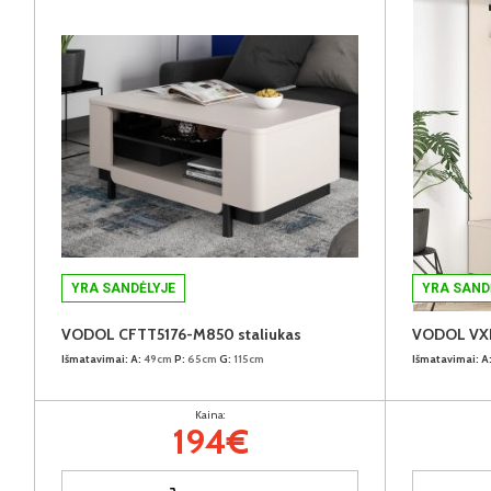
YRA SANDĖLYJE
YRA SAND
VODOL CFTT5176-M850 staliukas
Išmatavimai:
A:
49cm
P:
65cm
G:
115cm
Išmatavimai:
A
Kaina:
194€