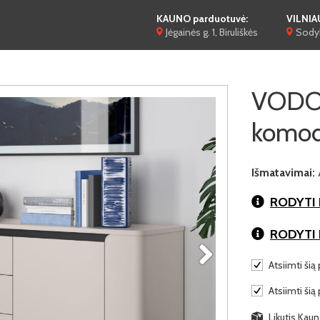
KAUNO parduotuvė:
VILNIA
Jėgainės g. 1, Biruliškės
Sodyb
VODO
komod
Išmatavimai:
RODYTI 
RODYTI
Atsiimti šią 
Atsiimti šią
Likutis Kaun