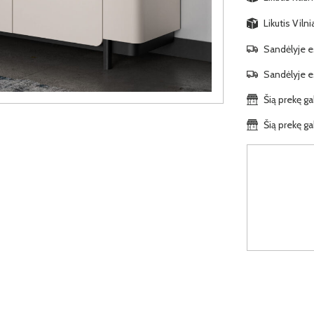
Likutis Viln
Sandėlyje es
Sandėlyje es
Šią prekę ga
Šią prekę ga