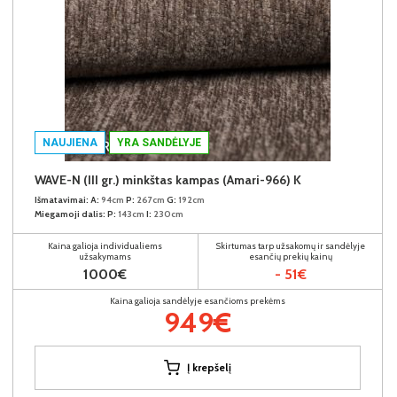
NAUJIENA
YRA SANDĖLYJE
WAVE-N (III gr.) minkštas kampas (Amari-966) K
Išmatavimai:
A:
94cm
P:
267cm
G:
192cm
Miegamoji dalis:
P:
143cm
I:
230cm
Kaina galioja individualiems
Skirtumas tarp užsakomų ir sandėlyje
užsakymams
esančių prekių kainų
1000€
- 51€
Kaina galioja sandėlyje esančioms prekėms
949€
Į krepšelį