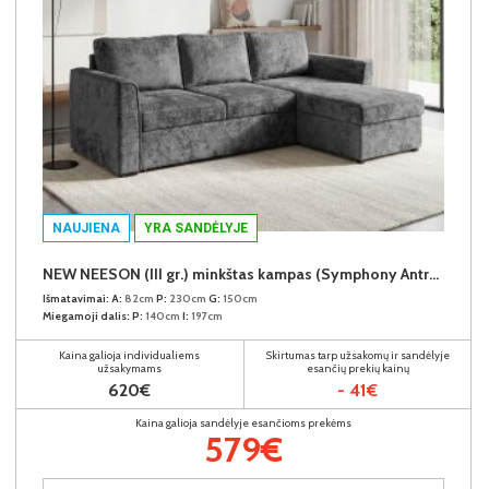
NAUJIENA
YRA SANDĖLYJE
NEW NEESON (III gr.) minkštas kampas (Symphony Antracite-20)
Išmatavimai:
A:
82cm
P:
230cm
G:
150cm
Miegamoji dalis:
P:
140cm
I:
197cm
Kaina galioja individualiems
Skirtumas tarp užsakomų ir sandėlyje
užsakymams
esančių prekių kainų
620€
- 41€
Kaina galioja sandėlyje esančioms prekėms
579€