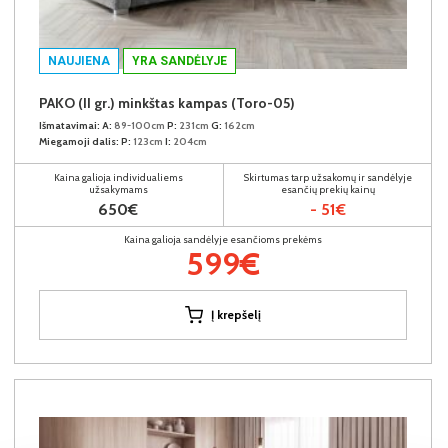
NAUJIENA
YRA SANDĖLYJE
PAKO (II gr.) minkštas kampas (Toro-05)
Išmatavimai:
A:
89-100cm
P:
231cm
G:
162cm
Miegamoji dalis:
P:
123cm
I:
204cm
Kaina galioja individualiems
Skirtumas tarp užsakomų ir sandėlyje
užsakymams
esančių prekių kainų
650€
- 51€
Kaina galioja sandėlyje esančioms prekėms
599€
Į krepšelį