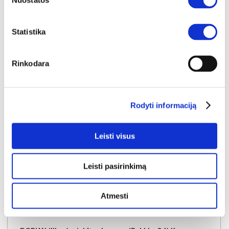
Nuostatos
Į krepšelį
Statistika
Rinkodara
Rodyti informaciją
Leisti visus
Leisti pasirinkimą
Atmesti
NAUJIENA
YRA SANDĖLYJE