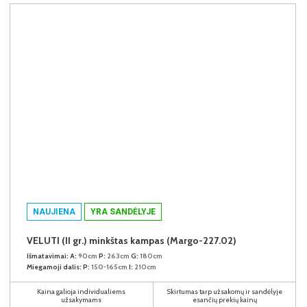
NAUJIENA
YRA SANDĖLYJE
VELUTI (II gr.) minkštas kampas (Margo-227.02)
Išmatavimai:
A:
90cm
P:
263cm
G:
180cm
Miegamoji dalis:
P:
150-165cm
I:
210cm
Kaina galioja individualiems
Skirtumas tarp užsakomų ir sandėlyje
užsakymams
esančių prekių kainų