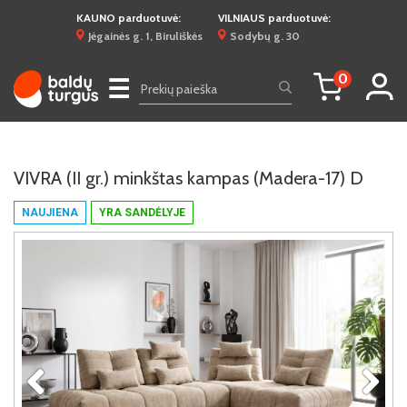
KAUNO parduotuvė:
VILNIAUS parduotuvė:
Jėgainės g. 1, Biruliškės
Sodybų g. 30
0
☰
VIVRA (II gr.) minkštas kampas (Madera-17) D
NAUJIENA
YRA SANDĖLYJE