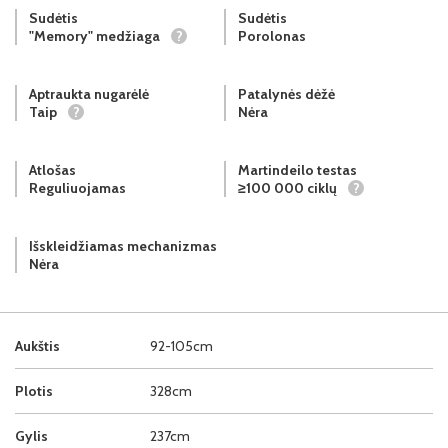
Sudėtis
Sudėtis
"Memory" medžiaga
?
Porolonas
Aptraukta nugarėlė
Patalynės dėžė
Taip
?
Nėra
Atlošas
Martindeilo testas
Reguliuojamas
≥100 000 ciklų
?
Išskleidžiamas mechanizmas
Nėra
Aukštis
92-105cm
Plotis
328cm
Gylis
237cm