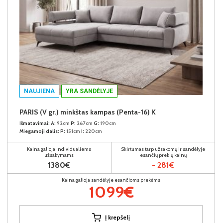
NAUJIENA
YRA SANDĖLYJE
PARIS (V gr.) minkštas kampas (Penta-16) K
Išmatavimai:
A:
92cm
P:
267cm
G:
190cm
Miegamoji dalis:
P:
151cm
I:
220cm
Kaina galioja individualiems
Skirtumas tarp užsakomų ir sandėlyje
užsakymams
esančių prekių kainų
1380€
- 281€
Kaina galioja sandėlyje esančioms prekėms
1099€
Į krepšelį