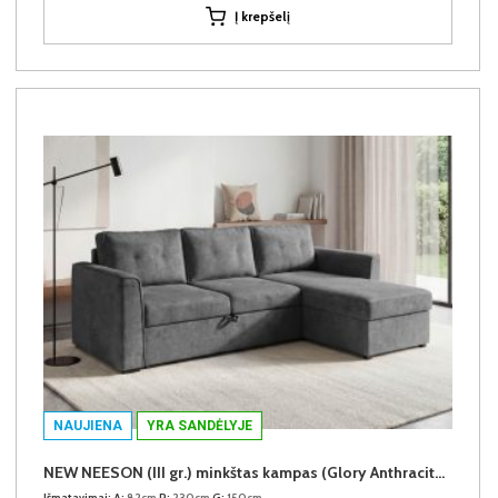
Į krepšelį
NAUJIENA
YRA SANDĖLYJE
NEW NEESON (III gr.) minkštas kampas (Glory Anthracite-18)
Išmatavimai:
A:
82cm
P:
230cm
G:
150cm