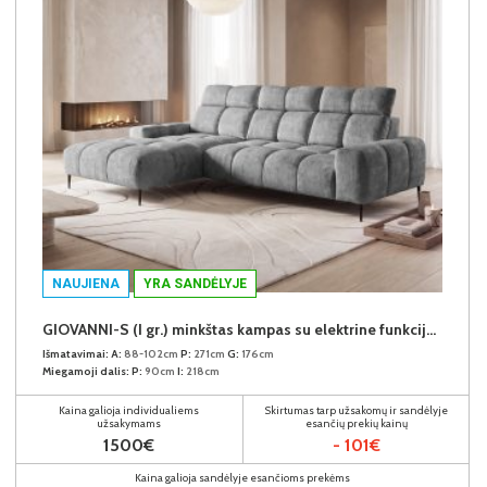
NAUJIENA
YRA SANDĖLYJE
GIOVANNI-S (I gr.) minkštas kampas su elektrine funkcija (Aphrodite-21) K
Išmatavimai:
A:
88-102cm
P:
271cm
G:
176cm
Miegamoji dalis:
P:
90cm
I:
218cm
Kaina galioja individualiems
Skirtumas tarp užsakomų ir sandėlyje
užsakymams
esančių prekių kainų
1500€
- 101€
Kaina galioja sandėlyje esančioms prekėms