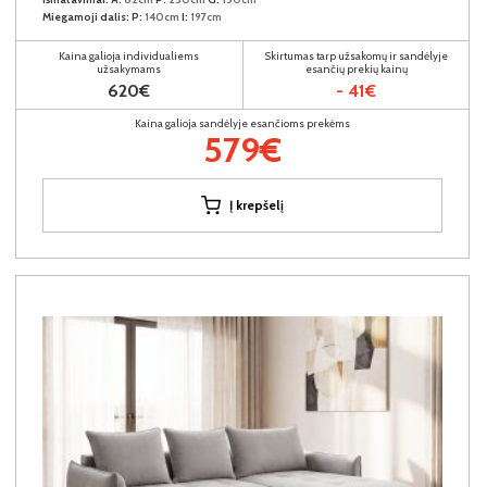
Miegamoji dalis:
P:
140cm
I:
197cm
Kaina galioja individualiems
Skirtumas tarp užsakomų ir sandėlyje
užsakymams
esančių prekių kainų
620€
- 41€
Kaina galioja sandėlyje esančioms prekėms
579€
Į krepšelį