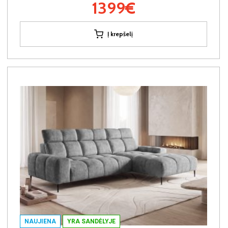
1399€
Į krepšelį
NAUJIENA
YRA SANDĖLYJE