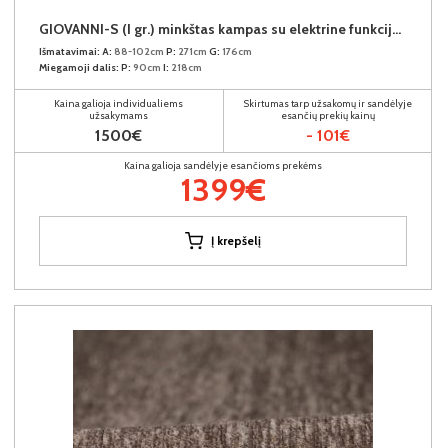
GIOVANNI-S (I gr.) minkštas kampas su elektrine funkcija (Aphrodite-21) D
Išmatavimai:
A:
88-102cm
P:
271cm
G:
176cm
Miegamoji dalis:
P:
90cm
I:
218cm
Kaina galioja individualiems
Skirtumas tarp užsakomų ir sandėlyje
užsakymams
esančių prekių kainų
1500€
- 101€
Kaina galioja sandėlyje esančioms prekėms
1399€
Į krepšelį