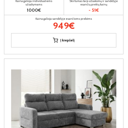
Kaina galioja individualiems
Skirtumas tarp užsakomų ir sandėlyje
užsakymams
esančių prekių kainų
1000€
- 51€
Kaina galioja sandėlyje esančioms prekėms
949€
Į krepšelį