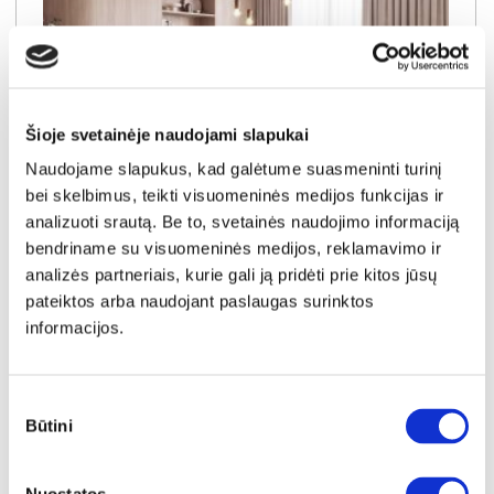
Šioje svetainėje naudojami slapukai
Naudojame slapukus, kad galėtume suasmeninti turinį
bei skelbimus, teikti visuomeninės medijos funkcijas ir
analizuoti srautą. Be to, svetainės naudojimo informaciją
bendriname su visuomeninės medijos, reklamavimo ir
NAUJIENA
YRA SANDĖLYJE
analizės partneriais, kurie gali ją pridėti prie kitos jūsų
pateiktos arba naudojant paslaugas surinktos
DORIAN (III gr.) minkštas kampas (Bubble-04) D
informacijos.
Išmatavimai:
A:
90-100cm
P:
263cm
G:
170-235cm
Miegamoji dalis:
P:
128cm
I:
205cm
Kaina galioja individualiems
Skirtumas tarp užsakomų ir sandėlyje
užsakymams
esančių prekių kainų
Sutikimo
1150€
- 51€
Būtini
pasirinkimas
Kaina galioja sandėlyje esančioms prekėms
1099€