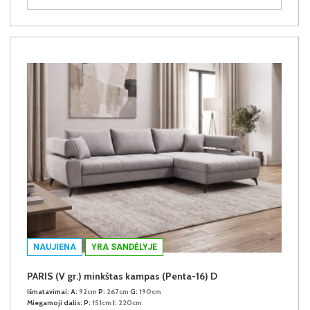
NAUJIENA
YRA SANDĖLYJE
PARIS (V gr.) minkštas kampas (Penta-16) D
Išmatavimai:
A:
92cm
P:
267cm
G:
190cm
Miegamoji dalis:
P:
151cm
I:
220cm