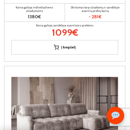
Kaina galioja individualiems
Skirtumas tarp užsakomų ir sandėlyje
užsakymams
esančių prekių kainų
1380€
- 281€
Kaina galioja sandėlyje esančioms prekėms
1099€
Į krepšelį
Kiekis: