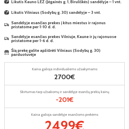
Likutis Kauno LEZ (Jėgainės g. 1, Biruliškės) sandėlyje – 1 vnt.
Likutis Vilniaus (Sodybų g. 30) sandėlyje – 3 vnt.
Sandėlyje esančias prekes į kitus miestus ir rajonus
pristatome per 1-10 d. d.
Sandėlyje esančias prekes Vilniuje, Kaune ir jų rajonuose
pristatome per 1-6 d. d.
Šią prekę galite apžiūrėti Vilniaus (Sodybų g. 30)
parduotuvėje
Kaina galioja individualiems užsakymams
2700€
Skirtumas tarp užsakomų ir sandėlyje esančių prekių kainų
-201€
Kaina galioja sandėlyje esančioms prekėms
2499€