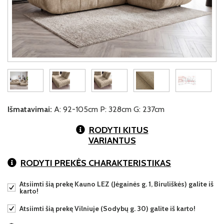
Išmatavimai:
A: 92-105cm P: 328cm G: 237cm
RODYTI KITUS
VARIANTUS
RODYTI PREKĖS CHARAKTERISTIKAS
Atsiimti šią prekę Kauno LEZ (Jėgainės g. 1, Biruliškės) galite iš
karto!
Atsiimti šią prekę Vilniuje (Sodybų g. 30) galite iš karto!