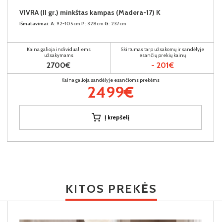
VIVRA (II gr.) minkštas kampas (Madera-17) K
Išmatavimai:
A:
92-105cm
P:
328cm
G:
237cm
Kaina galioja individualiems
Skirtumas tarp užsakomų ir sandėlyje
užsakymams
esančių prekių kainų
2700€
- 201€
Kaina galioja sandėlyje esančioms prekėms
2499€
Į krepšelį
KITOS PREKĖS