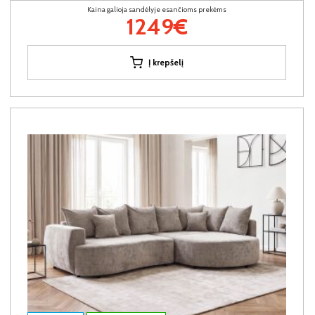
Kaina galioja sandėlyje esančioms prekėms
1249€
Į krepšelį