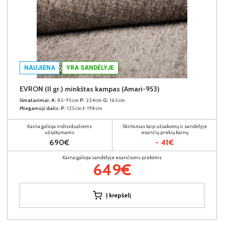
NAUJIENA
YRA SANDĖLYJE
EVRON (II gr.) minkštas kampas (Amari-953)
Išmatavimai:
A:
85-95cm
P:
234cm
G:
165cm
Miegamoji dalis:
P:
125cm
I:
198cm
Kaina galioja individualiems
Skirtumas tarp užsakomų ir sandėlyje
užsakymams
esančių prekių kainų
690€
- 41€
Kaina galioja sandėlyje esančioms prekėms
649€
Į krepšelį