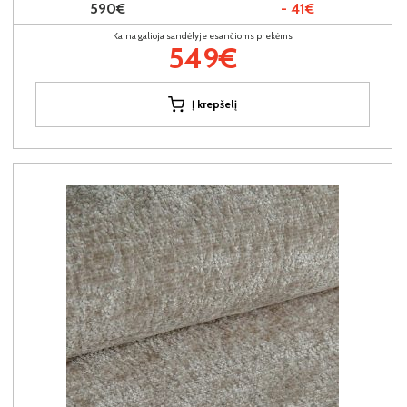
590€
- 41€
Kaina galioja sandėlyje esančioms prekėms
549€
Į krepšelį