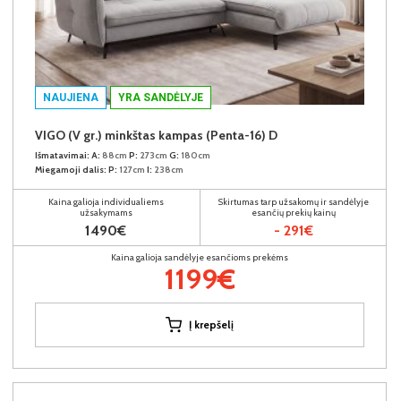
NAUJIENA
YRA SANDĖLYJE
VIGO (V gr.) minkštas kampas (Penta-16) D
Išmatavimai:
A:
88cm
P:
273cm
G:
180cm
Miegamoji dalis:
P:
127cm
I:
238cm
Kaina galioja individualiems
Skirtumas tarp užsakomų ir sandėlyje
užsakymams
esančių prekių kainų
1490€
- 291€
Kaina galioja sandėlyje esančioms prekėms
1199€
Į krepšelį