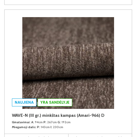
NAUJIENA
YRA SANDĖLYJE
WAVE-N (III gr.) minkštas kampas (Amari-966) D
Išmatavimai:
A:
94cm
P:
267cm
G:
192cm
Miegamoji dalis:
P:
143cm
I:
230cm