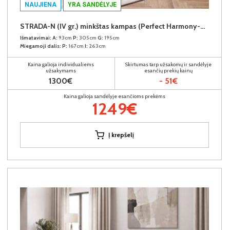
NAUJIENA
YRA SANDĖLYJE
STRADA-N (IV gr.) minkštas kampas (Perfect Harmony-04) D
Išmatavimai:
A:
93cm
P:
305cm
G:
195cm
Miegamoji dalis:
P:
167cm
I:
263cm
Kaina galioja individualiems
Skirtumas tarp užsakomų ir sandėlyje
užsakymams
esančių prekių kainų
1300€
- 51€
Kaina galioja sandėlyje esančioms prekėms
1249€
Į krepšelį