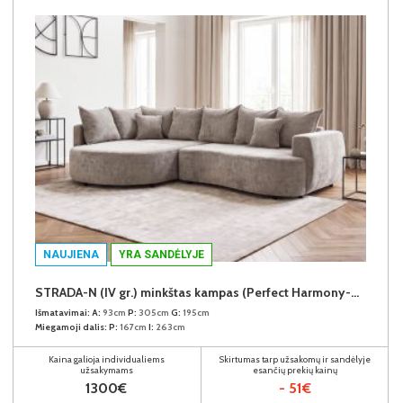
NAUJIENA
YRA SANDĖLYJE
STRADA-N (IV gr.) minkštas kampas (Perfect Harmony-04) K
Išmatavimai:
A:
93cm
P:
305cm
G:
195cm
Miegamoji dalis:
P:
167cm
I:
263cm
Kaina galioja individualiems
Skirtumas tarp užsakomų ir sandėlyje
užsakymams
esančių prekių kainų
1300€
- 51€