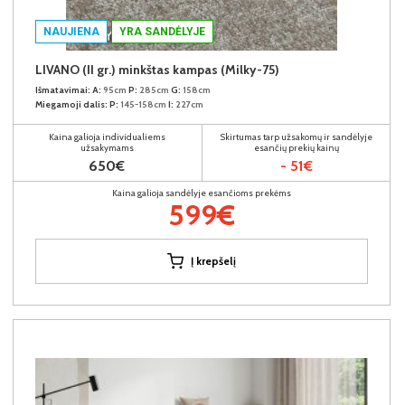
NAUJIENA
YRA SANDĖLYJE
LIVANO (II gr.) minkštas kampas (Milky-75)
Išmatavimai:
A:
95cm
P:
285cm
G:
158cm
Miegamoji dalis:
P:
145-158cm
I:
227cm
Kaina galioja individualiems
Skirtumas tarp užsakomų ir sandėlyje
užsakymams
esančių prekių kainų
650€
- 51€
Kaina galioja sandėlyje esančioms prekėms
599€
Į krepšelį