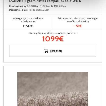
DORIAN (III gr.) minkštas kampas (Bubble-04) K
Išmatavimai:
A:
90-100cm
P:
263cm
G:
170-235cm
Miegamoji dalis:
P:
128cm
I:
205cm
Kaina galioja individualiems
Skirtumas tarp užsakomų ir sandėlyje
užsakymams
esančių prekių kainų
1150€
- 51€
Kaina galioja sandėlyje esančioms prekėms
1099€
Į krepšelį