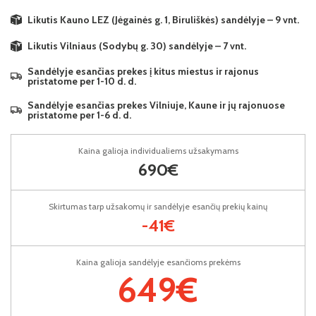
Likutis Kauno LEZ (Jėgainės g. 1, Biruliškės) sandėlyje – 9 vnt.
Likutis Vilniaus (Sodybų g. 30) sandėlyje – 7 vnt.
Sandėlyje esančias prekes į kitus miestus ir rajonus
pristatome per 1-10 d. d.
Sandėlyje esančias prekes Vilniuje, Kaune ir jų rajonuose
pristatome per 1-6 d. d.
Kaina galioja individualiems užsakymams
690€
Skirtumas tarp užsakomų ir sandėlyje esančių prekių kainų
-41€
Kaina galioja sandėlyje esančioms prekėms
649€