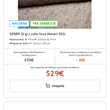
NAUJIENA
YRA SANDĖLYJE
SPARK (II gr.) sofa-lova (Amari-953)
Išmatavimai:
A:
99cm
P:
208cm
G:
97cm
Miegamoji dalis:
P:
125cm
I:
189cm
Kaina galioja individualiems
Skirtumas tarp užsakomų ir sandėlyje
užsakymams
esančių prekių kainų
570€
- 41€
Kaina galioja sandėlyje esančioms prekėms
529€
Į krepšelį