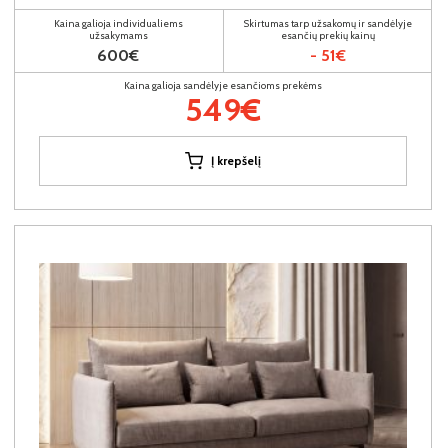
Kaina galioja individualiems
Skirtumas tarp užsakomų ir sandėlyje
užsakymams
esančių prekių kainų
600€
- 51€
Kaina galioja sandėlyje esančioms prekėms
549€
Į krepšelį