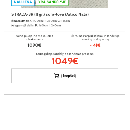
NAUJIENA
YRA SANDĖLYJE
STRADA-3R (II gr.) sofa-lova (Artico Nata)
Išmatavimai:
A:
100cm
P:
290cm
G:
125cm
Miegamoji dalis:
P:
160cm
I:
240cm
Kaina galioja individualiems
Skirtumas tarp užsakomų ir sandėlyje
užsakymams
esančių prekių kainų
1090€
- 41€
Kaina galioja sandėlyje esančioms prekėms
1049€
Į krepšelį