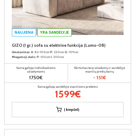
NAUJIENA
YRA SANDĖLYJE
GIZO (I gr.) sofa su elektrine funkcija (Lumo-08)
Išmatavimai:
A:
83-103cm
P:
250cm
G:
109cm
Miegamoji dalis:
P:
105cm
I:
200cm
Kaina galioja individualiems
Skirtumas tarp užsakomų ir sandėlyje
užsakymams
esančių prekių kainų
1750€
- 151€
Kaina galioja sandėlyje esančioms prekėms
1599€
Į krepšelį