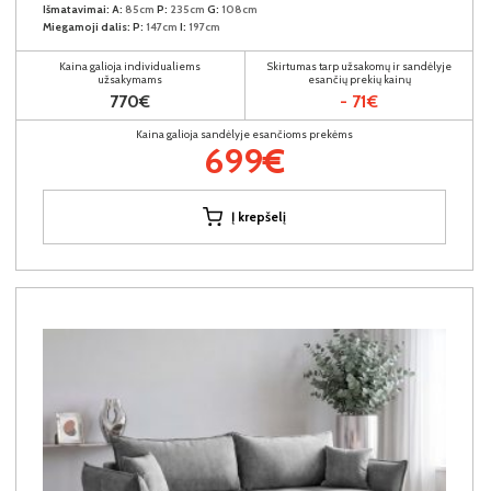
Išmatavimai:
A:
85cm
P:
235cm
G:
108cm
Miegamoji dalis:
P:
147cm
I:
197cm
Kaina galioja individualiems
Skirtumas tarp užsakomų ir sandėlyje
užsakymams
esančių prekių kainų
770€
- 71€
Kaina galioja sandėlyje esančioms prekėms
699€
Į krepšelį