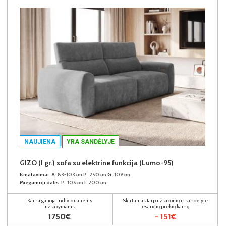
NAUJIENA
YRA SANDĖLYJE
GIZO (I gr.) sofa su elektrine funkcija (Lumo-95)
Išmatavimai:
A:
83-103cm
P:
250cm
G:
109cm
Miegamoji dalis:
P:
105cm
I:
200cm
Kaina galioja individualiems
Skirtumas tarp užsakomų ir sandėlyje
užsakymams
esančių prekių kainų
1750€
- 151€