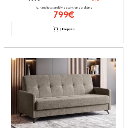
Kaina galioja sandėlyje esančioms prekėms
799€
Į krepšelį