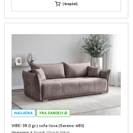
Į krepšelį
NAUJIENA
YRA SANDĖLYJE
VIBE-3R (I gr.) sofa-lova (Sereno-685)
Išmatavimai:
A:
85cm
P:
235cm
G:
108cm