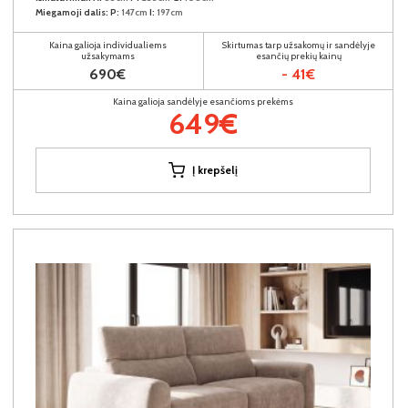
Miegamoji dalis:
P:
147cm
I:
197cm
Kaina galioja individualiems
Skirtumas tarp užsakomų ir sandėlyje
užsakymams
esančių prekių kainų
690€
- 41€
Kaina galioja sandėlyje esančioms prekėms
649€
Į krepšelį