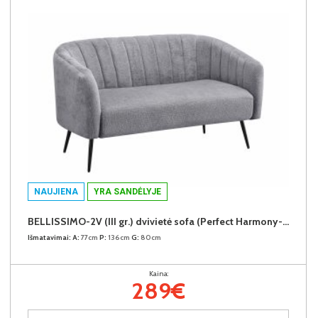
NAUJIENA
YRA SANDĖLYJE
BELLISSIMO-2V (III gr.) dvivietė sofa (Perfect Harmony-85)
Išmatavimai:
A:
77cm
P:
136cm
G:
80cm
Kaina:
289€