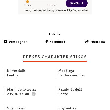
Dalintis:
Messagner
Facebook
Nuoroda
PREKĖS CHARAKTERISTIKOS
Kilmės šalis
Medžiaga
Lenkija
Baldinis audinys
Martindeilo testas
Patalynės dėžė
≥35 000 ciklų
?
1 dėžė
Spyruoklės
Spyruoklės