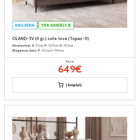
NAUJIENA
YRA SANDĖLYJE
OLAND-3V (II gr.) sofa-lova (Topaz-11)
Išmatavimai:
A:
92cm
P:
209cm
G:
102cm
Miegamoji dalis:
P:
152cm
I:
190cm
Kaina:
649€
Į krepšelį