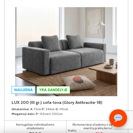
NAUJIENA
YRA SANDĖLYJE
LUX 200 (III gr.) sofa-lova (Glory Anthracite-18)
Išmatavimai:
A:
73cm
P:
244cm
G:
110cm
Miegamoji dalis:
P:
150cm
I:
200cm
Kaina galioja individualiems
Skirtumas tarp užsakomų ir sandėlyje
užsakymams
esančių prekių kainų
Kiekis: