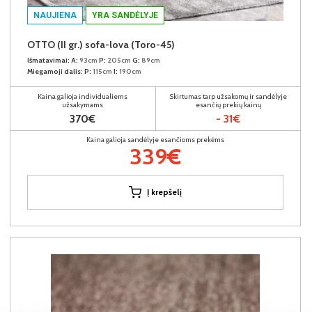
NAUJIENA
YRA SANDĖLYJE
OTTO (II gr.) sofa-lova (Toro-45)
Išmatavimai:
A:
93cm
P:
205cm
G:
89cm
Miegamoji dalis:
P:
115cm
I:
190cm
Kaina galioja individualiems
Skirtumas tarp užsakomų ir sandėlyje
užsakymams
esančių prekių kainų
370€
- 31€
Kaina galioja sandėlyje esančioms prekėms
339€
Į krepšelį