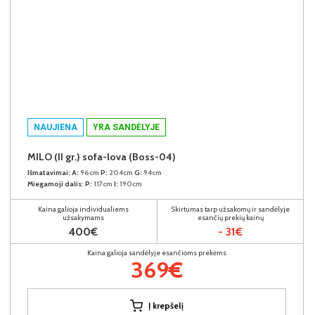
NAUJIENA
YRA SANDĖLYJE
MILO (II gr.) sofa-lova (Boss-04)
Išmatavimai:
A:
96cm
P:
204cm
G:
94cm
Miegamoji dalis:
P:
117cm
I:
190cm
Kaina galioja individualiems
Skirtumas tarp užsakomų ir sandėlyje
užsakymams
esančių prekių kainų
400€
- 31€
Kaina galioja sandėlyje esančioms prekėms
369€
Į krepšelį