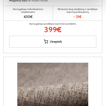
Miegamoji dalis:
P:
117cm
I:
190cm
Kaina galioja individualiems
Skirtumas tarp užsakomų ir sandėlyje
užsakymams
esančių prekių kainų
430€
- 31€
Kaina galioja sandėlyje esančioms prekėms
399€
Į krepšelį