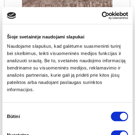
Šioje svetainėje naudojami slapukai
Naudojame slapukus, kad galėtume suasmeninti turinį
bei skelbimus, teikti visuomeninės medijos funkcijas ir
NAUJIENA
YRA SANDĖLYJE
analizuoti srautą. Be to, svetainės naudojimo informaciją
bendriname su visuomeninės medijos, reklamavimo ir
TESSA-3R (III gr.) sofa-lova (Amari-954)
analizės partneriais, kurie gali ją pridėti prie kitos jūsų
Išmatavimai:
A:
93cm
P:
210cm
G:
112cm
pateiktos arba naudojant paslaugas surinktos
Miegamoji dalis:
P:
164cm
I:
210cm
informacijos.
Kaina galioja individualiems
Skirtumas tarp užsakomų ir sandėlyje
užsakymams
esančių prekių kainų
670€
- 21€
Sutikimo
Kaina galioja sandėlyje esančioms prekėms
Būtini
649€
pasirinkimas