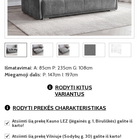
Išmatavimai:
A: 85cm P: 235cm G: 108cm
Miegamoji dalis:
P: 147cm I: 197cm
RODYTI KITUS
VARIANTUS
RODYTI PREKĖS CHARAKTERISTIKAS
Atsiimti šią prekę Kauno LEZ (Jėgainės g. 1, Biruliškės) galite iš
karto!
Atsiimti šią prekę Vilniuje (Sodybų g. 30) galite iš karto!