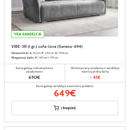
YRA SANDĖLYJE
VIBE-3R (I gr.) sofa-lova (Sereno-694)
Išmatavimai:
A:
85cm
P:
235cm
G:
108cm
Miegamoji dalis:
P:
147cm
I:
197cm
Kaina galioja individualiems
Skirtumas tarp užsakomų ir sandėlyje
užsakymams
esančių prekių kainų
690€
- 41€
Kaina galioja sandėlyje esančioms prekėms
649€
Į krepšelį