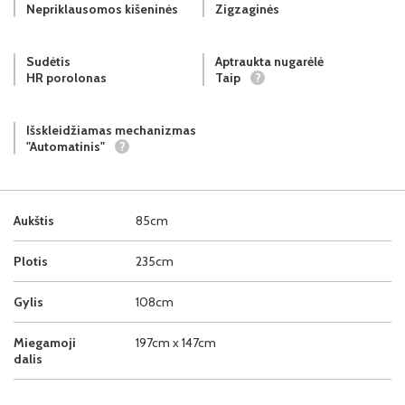
Nepriklausomos kišeninės
Zigzaginės
Sudėtis
Aptraukta nugarėlė
HR porolonas
Taip
?
Išskleidžiamas mechanizmas
"Automatinis"
?
Aukštis
85cm
Plotis
235cm
Gylis
108cm
Miegamoji
197cm x 147cm
dalis