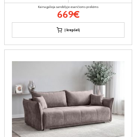
Kaina galioja sandėlyje esančioms prekėms
669€
Į krepšelį