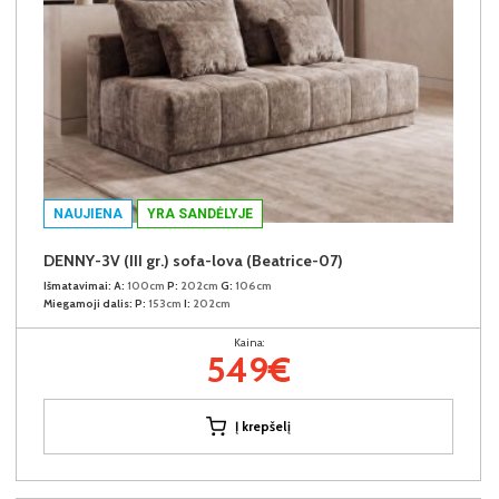
NAUJIENA
YRA SANDĖLYJE
DENNY-3V (III gr.) sofa-lova (Beatrice-07)
Išmatavimai:
A:
100cm
P:
202cm
G:
106cm
Miegamoji dalis:
P:
153cm
I:
202cm
Kaina:
549€
Į krepšelį