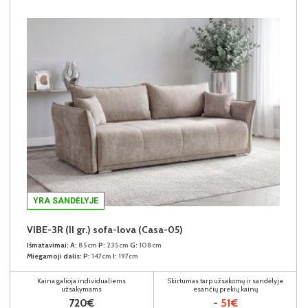
YRA SANDĖLYJE
VIBE-3R (II gr.) sofa-lova (Casa-05)
Išmatavimai:
A:
85cm
P:
235cm
G:
108cm
Miegamoji dalis:
P:
147cm
I:
197cm
Kaina galioja individualiems
Skirtumas tarp užsakomų ir sandėlyje
užsakymams
esančių prekių kainų
720€
- 51€