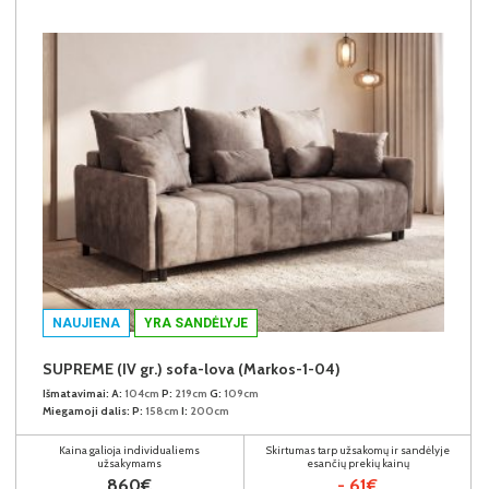
NAUJIENA
YRA SANDĖLYJE
SUPREME (IV gr.) sofa-lova (Markos-1-04)
Išmatavimai:
A:
104cm
P:
219cm
G:
109cm
Miegamoji dalis:
P:
158cm
I:
200cm
Kaina galioja individualiems
Skirtumas tarp užsakomų ir sandėlyje
užsakymams
esančių prekių kainų
860€
- 61€