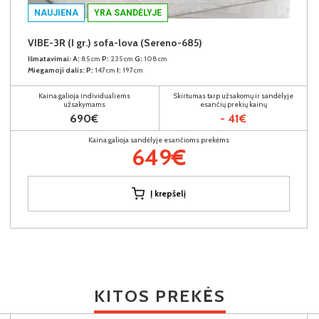
NAUJIENA
YRA SANDĖLYJE
VIBE-3R (I gr.) sofa-lova (Sereno-685)
Išmatavimai:
A:
85cm
P:
235cm
G:
108cm
Miegamoji dalis:
P:
147cm
I:
197cm
Kaina galioja individualiems
Skirtumas tarp užsakomų ir sandėlyje
užsakymams
esančių prekių kainų
690€
- 41€
Kaina galioja sandėlyje esančioms prekėms
649€
Į krepšelį
KITOS PREKĖS