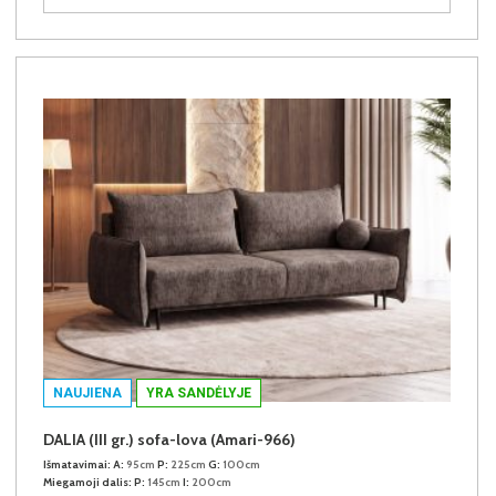
NAUJIENA
YRA SANDĖLYJE
DALIA (III gr.) sofa-lova (Amari-966)
Išmatavimai:
A:
95cm
P:
225cm
G:
100cm
Miegamoji dalis:
P:
145cm
I:
200cm