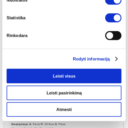
Nuostatos
Į krepšelį
Statistika
Rinkodara
Rodyti informaciją
Leisti visus
Leisti pasirinkimą
NAUJIENA
YRA SANDĖLYJE
Atmesti
MILO (III gr.) sofa-lova (Triumph-05)
Išmatavimai:
A:
96cm
P:
204cm
G:
94cm