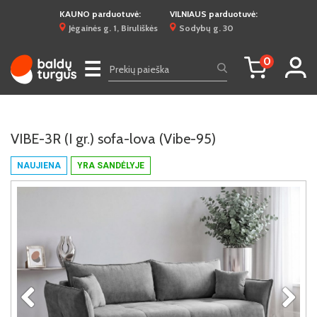
KAUNO parduotuvė:
VILNIAUS parduotuvė:
Jėgainės g. 1, Biruliškės
Sodybų g. 30
0
☰
VIBE-3R (I gr.) sofa-lova (Vibe-95)
NAUJIENA
YRA SANDĖLYJE