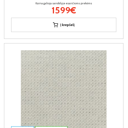
Kaina galioja sandėlyje esančioms prekėms
1599€
Į krepšelį