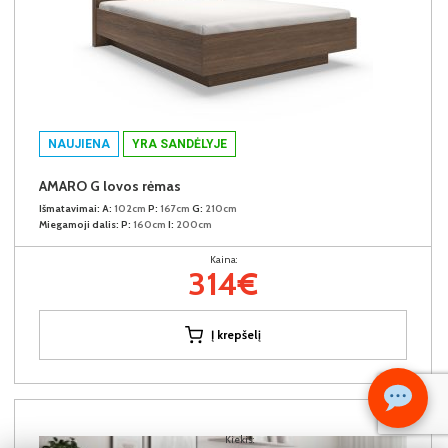
NAUJIENA
YRA SANDĖLYJE
AMARO G lovos rėmas
Išmatavimai:
A:
102cm
P:
167cm
G:
210cm
Miegamoji dalis:
P:
160cm
I:
200cm
Kaina:
314€
Į krepšelį
Kiekis: