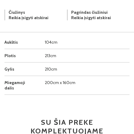
Čiužinys
Pagrindas čiužiniui
Reikia įsigyti atskirai
Reikia įsigyti atskirai
Aukštis
104cm
Plotis
213cm
Gylis
210cm
Miegamoji
200cm x 160cm
dalis
SU ŠIA PREKE
KOMPLEKTUOJAME