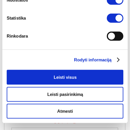
Nuostatos
Statistika
Rinkodara
Rodyti informaciją
NAUJIENA
YRA SANDĖLYJE
DUOC-L lova-tachta su 3 čiužiniais
Leisti visus
Išmatavimai:
A:
93cm
P:
207cm
G:
100cm
Miegamoji dalis:
P:
90-135-180cm
I:
200cm
Leisti pasirinkimą
Kaina galioja individualiems
Skirtumas tarp užsakomų ir sandėlyje
užsakymams
esančių prekių kainų
1250€
- 51€
Atmesti
Kaina galioja sandėlyje esančioms prekėms
1199€