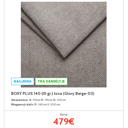
NAUJIENA
YRA SANDĖLYJE
BOXY PLUS 140 (III gr.) lova (Glory Beige-03)
Išmatavimai:
A:
114cm
P:
141cm
G:
210cm
Miegamoji dalis:
P:
140cm
I:
200cm
Kaina:
479€