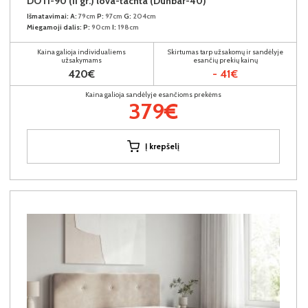
DOTI-90 (II gr.) lova-tachta (Dunbar-40)
Išmatavimai:
A:
79cm
P:
97cm
G:
204cm
Miegamoji dalis:
P:
90cm
I:
198cm
Kaina galioja individualiems
Skirtumas tarp užsakomų ir sandėlyje
užsakymams
esančių prekių kainų
420€
- 41€
Kaina galioja sandėlyje esančioms prekėms
379€
Į krepšelį