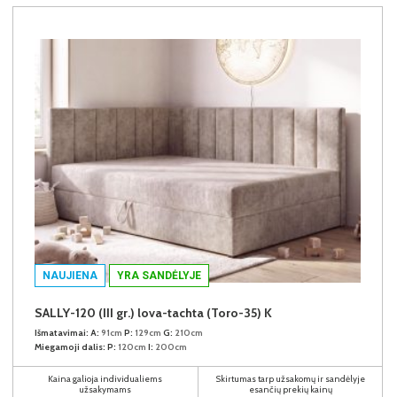
NAUJIENA
YRA SANDĖLYJE
SALLY-120 (III gr.) lova-tachta (Toro-35) K
Išmatavimai:
A:
91cm
P:
129cm
G:
210cm
Miegamoji dalis:
P:
120cm
I:
200cm
Kaina galioja individualiems
Skirtumas tarp užsakomų ir sandėlyje
užsakymams
esančių prekių kainų