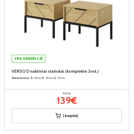
YRA SANDĖLYJE
VERSO D naktiniai staliukai (komplekte 2vnt.)
Išmatavimai:
A:
41cm
P:
47cm
G:
35cm
Kaina:
139€
Į krepšelį