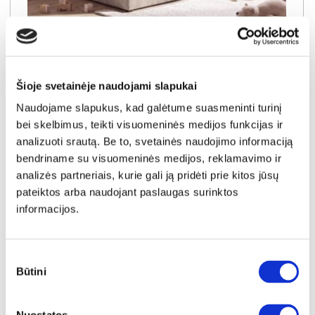
NAUJIENA
YRA SANDĖLYJE
SALLY-120 (III gr.) lova-tachta (Toro-35) D
Išmatavimai:
A:
91cm
P:
129cm
G:
210cm
Miegamoji dalis:
P:
120cm
I:
200cm
Šioje svetainėje naudojami slapukai
Naudojame slapukus, kad galėtume suasmeninti turinį
Kaina galioja individualiems
Skirtumas tarp užsakomų ir sandėlyje
užsakymams
esančių prekių kainų
bei skelbimus, teikti visuomeninės medijos funkcijas ir
450€
- 21€
analizuoti srautą. Be to, svetainės naudojimo informaciją
Kaina galioja sandėlyje esančioms prekėms
bendriname su visuomeninės medijos, reklamavimo ir
429€
analizės partneriais, kurie gali ją pridėti prie kitos jūsų
pateiktos arba naudojant paslaugas surinktos
Į krepšelį
informacijos.
Sutikimo
Būtini
pasirinkimas