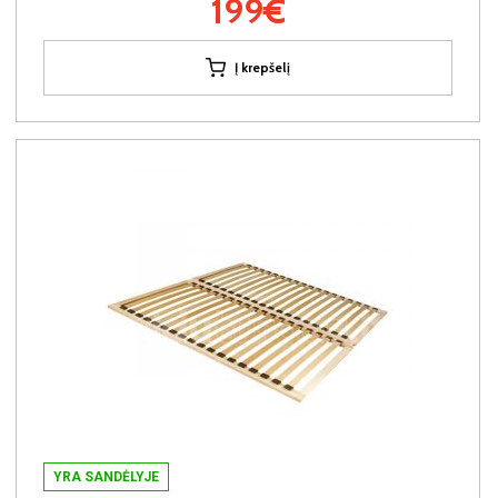
199€
Į krepšelį
YRA SANDĖLYJE