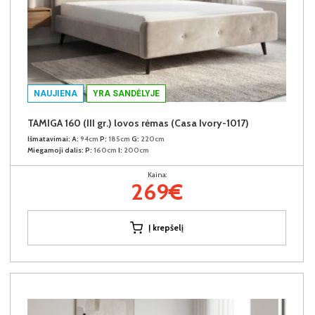
NAUJIENA
YRA SANDĖLYJE
TAMIGA 160 (III gr.) lovos rėmas (Casa Ivory-1017)
Išmatavimai:
A:
94cm
P:
185cm
G:
220cm
Miegamoji dalis:
P:
160cm
I:
200cm
Kaina:
269€
Į krepšelį