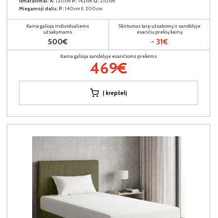
Išmatavimai:
A:
120cm
P:
142cm
G:
210cm
Miegamoji dalis:
P:
140cm
I:
200cm
Kaina galioja individualiems
Skirtumas tarp užsakomų ir sandėlyje
užsakymams
esančių prekių kainų
500€
- 31€
Kaina galioja sandėlyje esančioms prekėms
469€
Į krepšelį