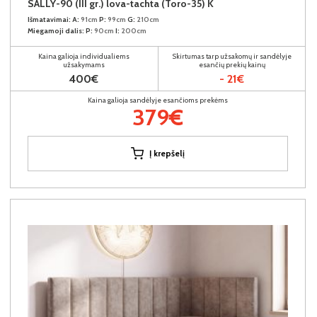
SALLY-90 (III gr.) lova-tachta (Toro-35) K
Išmatavimai:
A:
91cm
P:
99cm
G:
210cm
Miegamoji dalis:
P:
90cm
I:
200cm
Kaina galioja individualiems
Skirtumas tarp užsakomų ir sandėlyje
užsakymams
esančių prekių kainų
400€
- 21€
Kaina galioja sandėlyje esančioms prekėms
379€
Į krepšelį