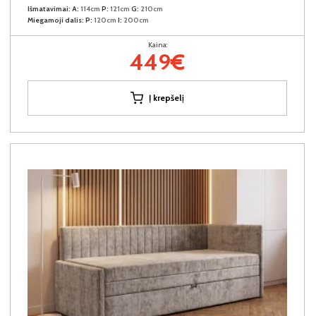
Išmatavimai:
A:
114cm
P:
121cm
G:
210cm
Miegamoji dalis:
P:
120cm
I:
200cm
Kaina:
449€
Į krepšelį