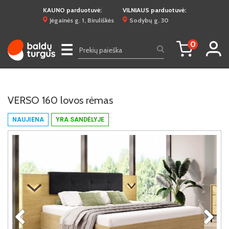
KAUNO parduotuvė:
VILNIAUS parduotuvė:
Jėgainės g. 1, Biruliškės
Sodybų g. 30
0
☰
VERSO 160 lovos rėmas
NAUJIENA
YRA SANDĖLYJE