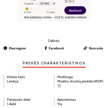
Dalintis:
Messagner
Facebook
Nuoroda
PREKĖS CHARAKTERISTIKOS
Kilmės šalis
Medžiaga
Lenkija
Medžio drožlių plokštė (MDP)
?
Patalynės dėžė
Apšvietimas
1 dėžė
Yra