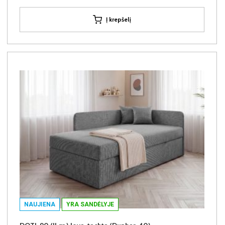
Į krepšelį
NAUJIENA
YRA SANDĖLYJE