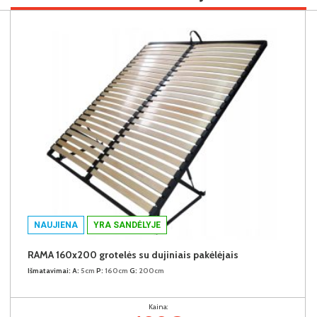
NAUJIENA
YRA SANDĖLYJE
RAMA 160x200 grotelės su dujiniais pakėlėjais
Išmatavimai:
A:
5cm
P:
160cm
G:
200cm
Kaina: