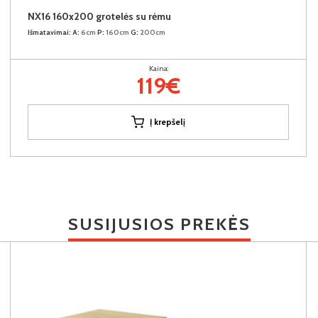
NX16 160x200 grotelės su rėmu
Išmatavimai:
A:
6cm
P:
160cm
G:
200cm
Kaina:
119€
Į krepšelį
SUSIJUSIOS PREKĖS