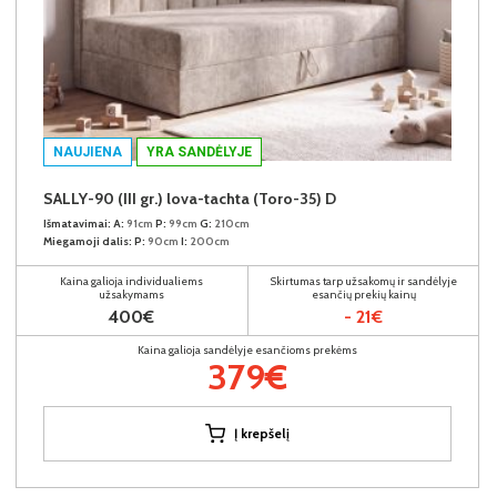
NAUJIENA
YRA SANDĖLYJE
SALLY-90 (III gr.) lova-tachta (Toro-35) D
Išmatavimai:
A:
91cm
P:
99cm
G:
210cm
Miegamoji dalis:
P:
90cm
I:
200cm
Kaina galioja individualiems
Skirtumas tarp užsakomų ir sandėlyje
užsakymams
esančių prekių kainų
400€
- 21€
Kaina galioja sandėlyje esančioms prekėms
379€
Į krepšelį