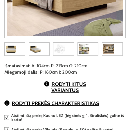
Išmatavimai:
A: 104cm P: 213cm G: 210cm
Miegamoji dalis:
P: 160cm I: 200cm
RODYTI KITUS
VARIANTUS
RODYTI PREKĖS CHARAKTERISTIKAS
Atsiimti šią prekę Kauno LEZ (Jėgainės g. 1, Biruliškės) galite iš
karto!
Atsiimti šią prekę Vilniuje (Sodybų g. 30) galite iš karto!