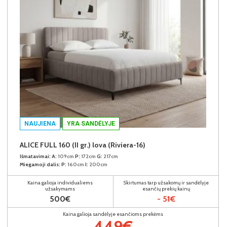
NAUJIENA
YRA SANDĖLYJE
ALICE FULL 160 (II gr.) lova (Riviera-16)
Išmatavimai:
A:
109cm
P:
172cm
G:
217cm
Miegamoji dalis:
P:
160cm
I:
200cm
Kaina galioja individualiems
Skirtumas tarp užsakomų ir sandėlyje
užsakymams
esančių prekių kainų
500€
- 51€
Kaina galioja sandėlyje esančioms prekėms
449€