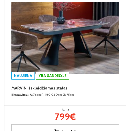
NAUJIENA
YRA SANDĖLYJE
MARVIN išskleidžiamas stalas
Išmatavimai:
A:
76cm
P:
180-260cm
G:
95cm
Kaina:
799€