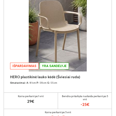
IŠPARDAVIMAS
YRA SANDĖLYJE
HERO plastikinė lauko kėdė (Šviesiai ruda)
Išmatavimai:
A:
81cm
P:
58cm
G:
55cm
Kaina perkant po 1 vnt
Bendra pritaikyta nuolaida perkant po 5
vnt
29€
-25€
Kaina perkant po 5 vnt