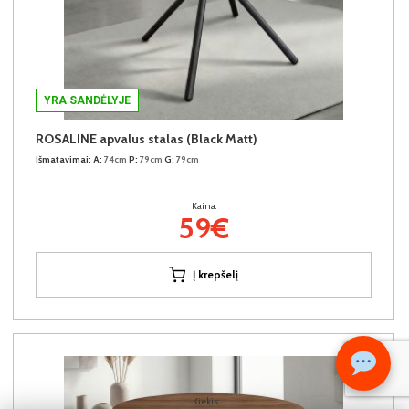
YRA SANDĖLYJE
ROSALINE apvalus stalas (Black Matt)
Išmatavimai:
A:
74cm
P:
79cm
G:
79cm
Kaina:
59€
Į krepšelį
Kiekis: