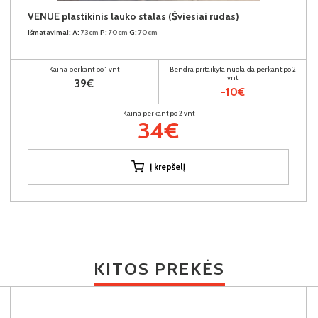
VENUE plastikinis lauko stalas (Šviesiai rudas)
Išmatavimai:
A:
73cm
P:
70cm
G:
70cm
Kaina perkant po 1 vnt
Bendra pritaikyta nuolaida perkant po 2
vnt
39€
-10€
Kaina perkant po 2 vnt
34€
Į krepšelį
KITOS PREKĖS