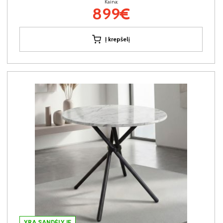
Kaina:
899€
Į krepšelį
YRA SANDĖLYJE