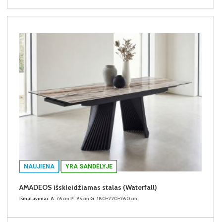
NAUJIENA
YRA SANDĖLYJE
AMADEOS išskleidžiamas stalas (Waterfall)
Išmatavimai:
A:
76cm
P:
95cm
G:
180-220-260cm