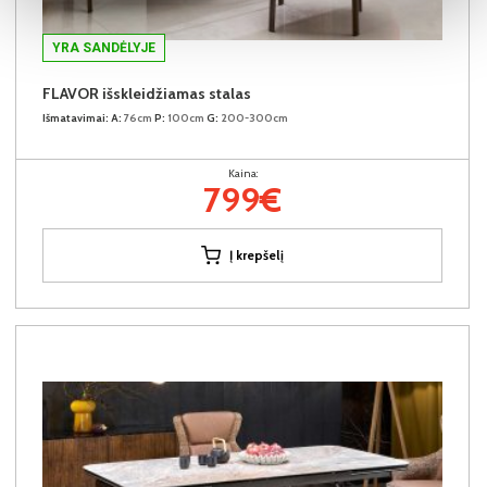
YRA SANDĖLYJE
FLAVOR išskleidžiamas stalas
Išmatavimai:
A:
76cm
P:
100cm
G:
200-300cm
Kaina:
799€
Į krepšelį