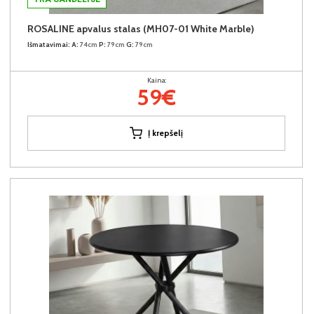
ROSALINE apvalus stalas (MH07-01 White Marble)
Išmatavimai:
A:
74cm
P:
79cm
G:
79cm
Kaina:
59€
Į krepšelį