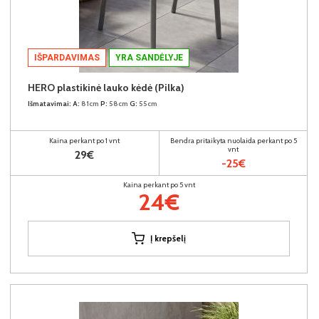
IŠPARDAVIMAS
YRA SANDĖLYJE
HERO plastikinė lauko kėdė (Pilka)
Išmatavimai:
A:
81cm
P:
58cm
G:
55cm
Kaina perkant po 1 vnt
Bendra pritaikyta nuolaida perkant po 5
vnt
29€
-25€
Kaina perkant po 5 vnt
24€
Į krepšelį