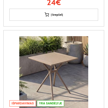
24€
Į krepšelį
IŠPARDAVIMAS
YRA SANDĖLYJE