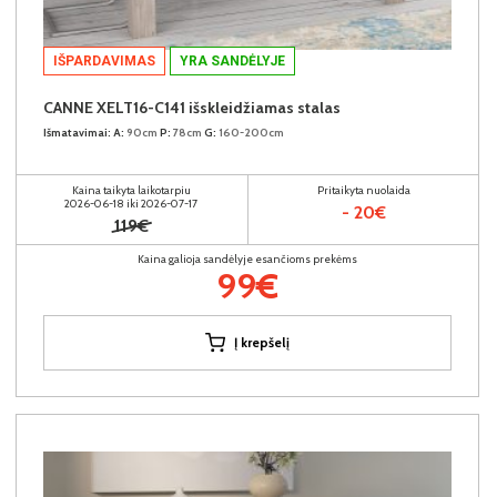
IŠPARDAVIMAS
YRA SANDĖLYJE
CANNE XELT16-C141 išskleidžiamas stalas
Išmatavimai:
A:
90cm
P:
78cm
G:
160-200cm
Kaina taikyta laikotarpiu
Pritaikyta nuolaida
2026-06-18 iki 2026-07-17
- 20€
119€
Kaina galioja sandėlyje esančioms prekėms
99€
Į krepšelį