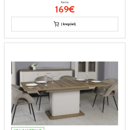
Kaina:
169€
Į krepšelį