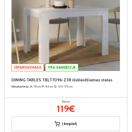
IŠPARDAVIMAS
YRA SANDĖLYJE
DINING TABLES TBLT7096-Z38 išskleidžiamas stalas
Išmatavimai:
A:
78cm
P:
85cm
G:
120-175cm
Kaina:
119€
Į krepšelį