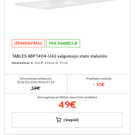
IŠPARDAVIMAS
YRA SANDĖLYJE
TABLES ABPT404-U42 valgomojo stalo stalviršis
Išmatavimai:
A:
4cm
P:
205cm
G:
90cm
Kaina taikyta laikotarpiu
Pritaikyta nuolaida
2026-06-25 iki 2026-07-24
- 10€
59€
Kaina galioja sandėlyje esančioms prekėms
49€
Į krepšelį