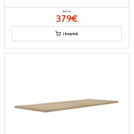
Kaina:
379€
Į krepšelį