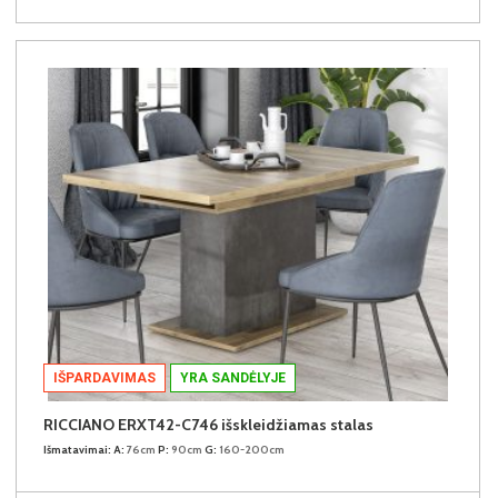
IŠPARDAVIMAS
YRA SANDĖLYJE
RICCIANO ERXT42-C746 išskleidžiamas stalas
Išmatavimai:
A:
76cm
P:
90cm
G:
160-200cm