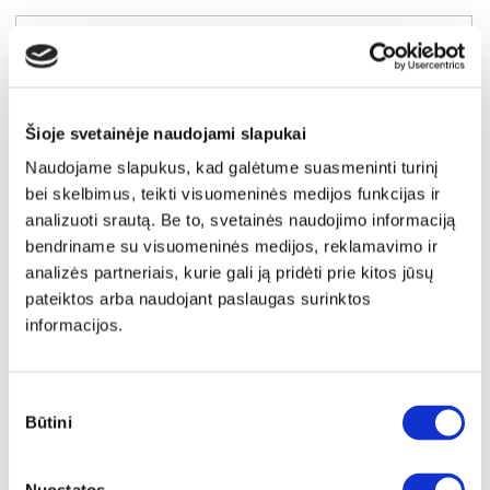
Šioje svetainėje naudojami slapukai
Naudojame slapukus, kad galėtume suasmeninti turinį
bei skelbimus, teikti visuomeninės medijos funkcijas ir
analizuoti srautą. Be to, svetainės naudojimo informaciją
bendriname su visuomeninės medijos, reklamavimo ir
analizės partneriais, kurie gali ją pridėti prie kitos jūsų
pateiktos arba naudojant paslaugas surinktos
informacijos.
EKSPOZICINĖ PREKĖ
NUKAINOTA
FARGO apvalus išskleidžiamas stalas
Sutikimo
Išmatavimai:
A:
77cm
P:
120cm
G:
120-210cm
Būtini
pasirinkimas
Kaina taikyta laikotarpiu
Pritaikyta nuolaida
2026-06-25 iki 2026-07-24