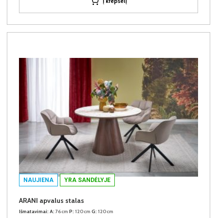
Į krepšelį
NAUJIENA
YRA SANDĖLYJE
ARANI apvalus stalas
Išmatavimai:
A:
76cm
P:
120cm
G:
120cm