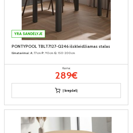
YRA SANDĖLYJE
PONTYPOOL TBLT7127-Q246 išskleidžiamas stalas
Išmatavimai:
A:
77cm
P:
90cm
G:
150-200cm
Kaina:
289€
Į krepšelį