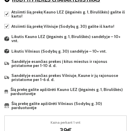
Atsiimti šią prekę Kauno LEZ (Jėgainės g. 1, Biruliškės) galite iš
karto!
Atsiimti šią prekę Vilniuje (Sodybų g. 30) galite iš karto!
Likutis Kauno LEZ (Jėgainės g. 1, Biruliškės) sandėlyje – 10+
vnt.
Likutis Vilniaus (Sodybų g. 30) sandėlyje – 10+ vnt.
Sandėlyje esančias prekes į kitus miestus ir rajonus
pristatome per 1-10 d. d.
Sandėlyje esančias prekes Vilniuje, Kaune ir jų rajonuose
pristatome per 1-6 d. d.
Šią prekę galite apžiūrėti Kauno LEZ (Jėgainės g. 1, Biruliškės)
parduotuvėje
Šią prekę galite apžiūrėti Vilniaus (Sodybų g. 30)
parduotuvėje
Kaina perkant 1 vnt
39€