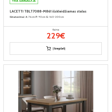
YRA SANDĖLYJE
LACETTI TBLT7088-M861 išskleidžiamas stalas
Išmatavimai:
A:
76cm
P:
90cm
G:
160-200cm
Kaina:
229€
Į krepšelį