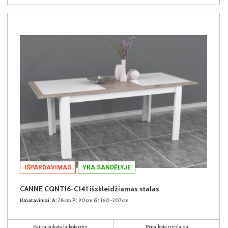
IŠPARDAVIMAS
YRA SANDĖLYJE
CANNE CQNT16-C141 išskleidžiamas stalas
Išmatavimai:
A:
78cm
P:
90cm
G:
160-207cm
Kaina taikyta laikotarpiu
Pritaikyta nuolaida