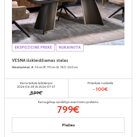
EKSPOZICINĖ PREKĖ
NUKAINOTA
VESNA išskleidžiamas stalas
Išmatavimai:
A:
76cm
P:
90cm
G:
180-260cm
Kaina taikyta laikotarpiu
Pritaikyta nuolaida
2026-06-28 iki 2026-07-27
- 100€
899€
Kaina galioja sandėlyje esančioms prekėms
799€
Plačiau