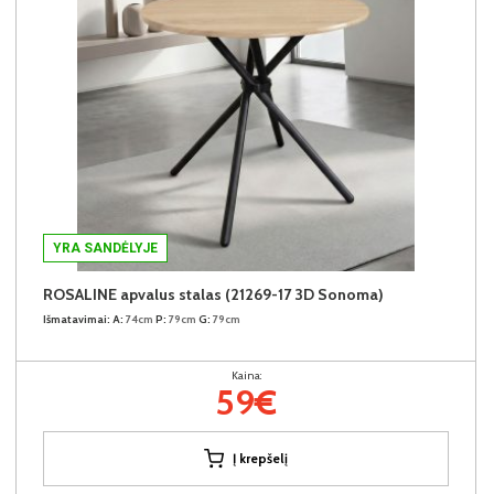
YRA SANDĖLYJE
ROSALINE apvalus stalas (21269-17 3D Sonoma)
Išmatavimai:
A:
74cm
P:
79cm
G:
79cm
Kaina:
59€
Į krepšelį