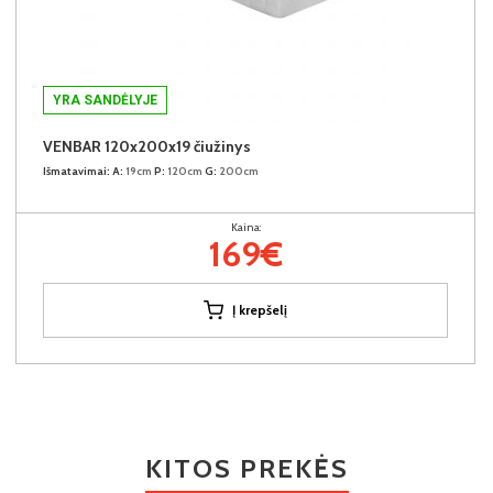
YRA SANDĖLYJE
VENBAR 120x200x19 čiužinys
Išmatavimai:
A:
19cm
P:
120cm
G:
200cm
Kaina:
169€
Į krepšelį
KITOS PREKĖS