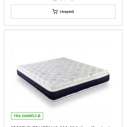
Į krepšelį
YRA SANDĖLYJE