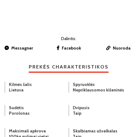
Dalintis:
Messagner
Facebook
Nuoroda
PREKĖS CHARAKTERISTIKOS
Kilmės šalis
Spyruoklės
Lietuva
Nepriklausomos kišeninės
Sudėtis
Dvipusis
Porolonas
Taip
Maksimali apkrova
Skalbiamas užvalkalas
100kg gulimai vietai
Taip