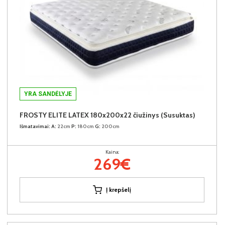
YRA SANDĖLYJE
FROSTY ELITE LATEX 180x200x22 čiužinys (Susuktas)
Išmatavimai:
A:
22cm
P:
180cm
G:
200cm
Kaina:
269€
Į krepšelį