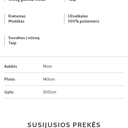
Kietumas
Užvalkalas
Minkštas
100% poliesteris
Susuktas į ruloną
Taip
Aukštis
19cm
Plotis
140cm
Gylis
200cm
SUSIJUSIOS PREKĖS