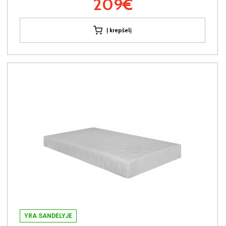
209€
Į krepšelį
YRA SANDĖLYJE