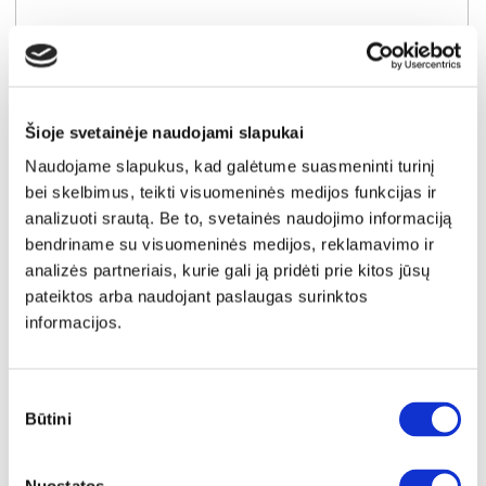
Šioje svetainėje naudojami slapukai
Naudojame slapukus, kad galėtume suasmeninti turinį
bei skelbimus, teikti visuomeninės medijos funkcijas ir
analizuoti srautą. Be to, svetainės naudojimo informaciją
bendriname su visuomeninės medijos, reklamavimo ir
analizės partneriais, kurie gali ją pridėti prie kitos jūsų
pateiktos arba naudojant paslaugas surinktos
informacijos.
NAUJIENA
YRA SANDĖLYJE
COMFORT FULL 90x200x25 čiužinys (Susuktas)
Sutikimo
Išmatavimai:
A:
25cm
P:
90cm
G:
200cm
Būtini
pasirinkimas
Kaina:
279€