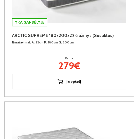
YRA SANDĖLYJE
ARCTIC SUPREME 180x200x22 čiužinys (Susuktas)
Išmatavimai:
A:
22cm
P:
180cm
G:
200cm
Kaina:
279€
Į krepšelį