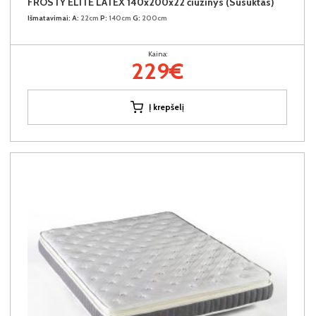
FROSTY ELITE LATEX 140x200x22 čiužinys (Susuktas)
Išmatavimai:
A:
22cm
P:
140cm
G:
200cm
Kaina:
229€
Į krepšelį