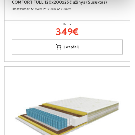
COMFORT FULL 120x200x25 čiužinys (Susuktas)
Išmatavimai:
A:
25cm
P:
120cm
G:
200cm
Kaina:
349€
Į krepšelį