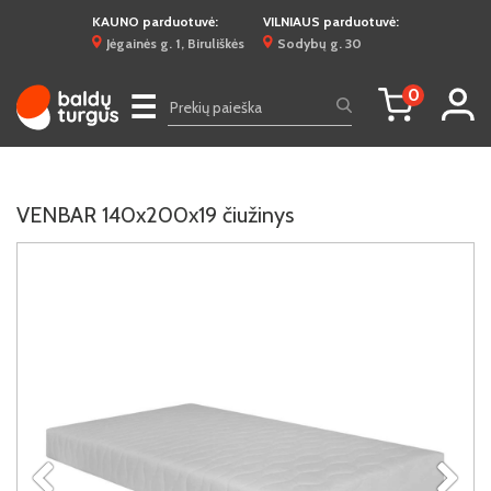
KAUNO parduotuvė:
VILNIAUS parduotuvė:
Jėgainės g. 1, Biruliškės
Sodybų g. 30
0
☰
VENBAR 140x200x19 čiužinys