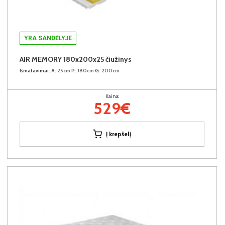
YRA SANDĖLYJE
AIR MEMORY 180x200x25 čiužinys
Išmatavimai:
A:
25cm
P:
180cm
G:
200cm
Kaina:
529€
Į krepšelį