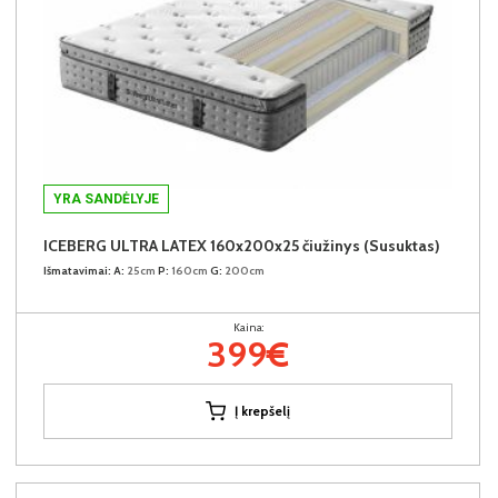
YRA SANDĖLYJE
ICEBERG ULTRA LATEX 160x200x25 čiužinys (Susuktas)
Išmatavimai:
A:
25cm
P:
160cm
G:
200cm
Kaina:
399€
Į krepšelį