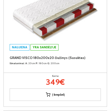
NAUJIENA
YRA SANDĖLYJE
GRAND VISCO 180x200x20 čiužinys (Susuktas)
Išmatavimai:
A:
20cm
P:
180cm
G:
200cm
Kaina:
349€
Į krepšelį