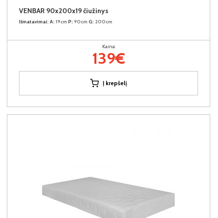
VENBAR 90x200x19 čiužinys
Išmatavimai:
A:
19cm
P:
90cm
G:
200cm
Kaina:
139€
Į krepšelį