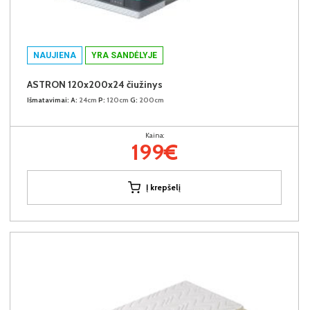
NAUJIENA
YRA SANDĖLYJE
ASTRON 120x200x24 čiužinys
Išmatavimai:
A:
24cm
P:
120cm
G:
200cm
Kaina:
199€
Į krepšelį