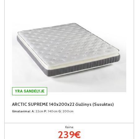
YRA SANDĖLYJE
ARCTIC SUPREME 140x200x22 čiužinys (Susuktas)
Išmatavimai:
A:
22cm
P:
140cm
G:
200cm
Kaina:
239€