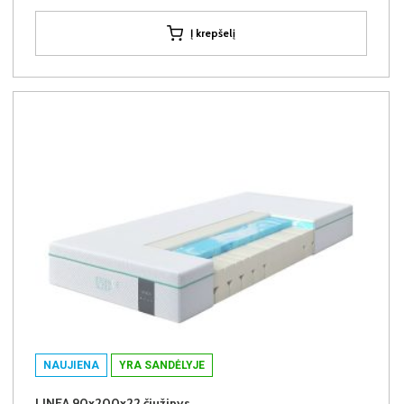
Į krepšelį
NAUJIENA
YRA SANDĖLYJE
LINEA 90x200x22 čiužinys