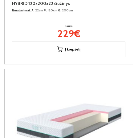
HYBRID 120x200x22 čiužinys
Išmatavimai:
A:
22cm
P:
120cm
G:
200cm
Kaina:
229€
Į krepšelį