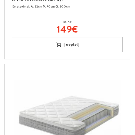
Išmatavimai:
A:
22cm
P:
90cm
G:
200cm
Kaina:
149€
Į krepšelį