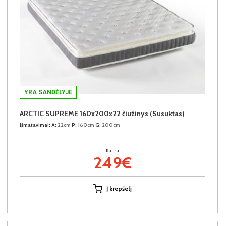
YRA SANDĖLYJE
ARCTIC SUPREME 160x200x22 čiužinys (Susuktas)
Išmatavimai:
A:
22cm
P:
160cm
G:
200cm
Kaina:
249€
Į krepšelį