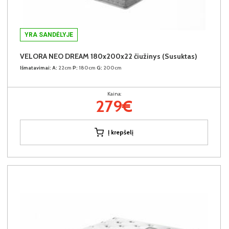
YRA SANDĖLYJE
VELORA NEO DREAM 180x200x22 čiužinys (Susuktas)
Išmatavimai:
A:
22cm
P:
180cm
G:
200cm
Kaina:
279€
Į krepšelį