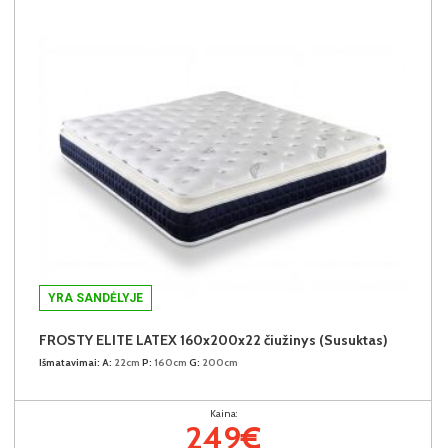
YRA SANDĖLYJE
FROSTY ELITE LATEX 160x200x22 čiužinys (Susuktas)
Išmatavimai:
A:
22cm
P:
160cm
G:
200cm
Kaina:
249€