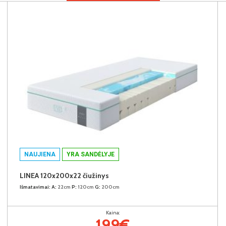
NAUJIENA
YRA SANDĖLYJE
LINEA 120x200x22 čiužinys
Išmatavimai:
A:
22cm
P:
120cm
G:
200cm
Kaina:
199€