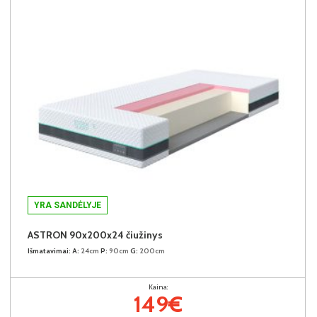
YRA SANDĖLYJE
ASTRON 90x200x24 čiužinys
Išmatavimai:
A:
24cm
P:
90cm
G:
200cm
Kaina:
149€