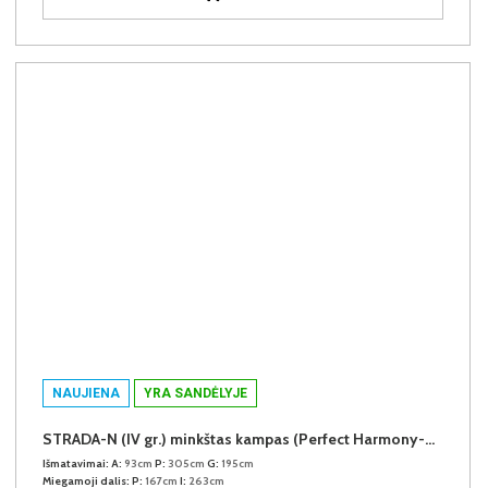
NAUJIENA
YRA SANDĖLYJE
STRADA-N (IV gr.) minkštas kampas (Perfect Harmony-04) D
Išmatavimai:
A:
93cm
P:
305cm
G:
195cm
Miegamoji dalis:
P:
167cm
I:
263cm