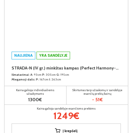
NAUJIENA
YRA SANDĖLYJE
STRADA-N (IV gr.) minkštas kampas (Perfect Harmony-04) K
Išmatavimai:
A:
93cm
P:
305cm
G:
195cm
Miegamoji dalis:
P:
167cm
I:
263cm
Kaina galioja individualiems
Skirtumas tarp užsakomų ir sandėlyje
užsakymams
esančių prekių kainų
1300€
- 51€
Kaina galioja sandėlyje esančioms prekėms
1249€
Į krepšelį