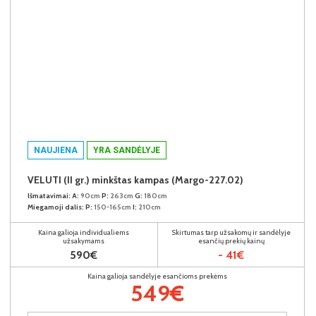
NAUJIENA
YRA SANDĖLYJE
VELUTI (II gr.) minkštas kampas (Margo-227.02)
Išmatavimai:
A:
90cm
P:
263cm
G:
180cm
Miegamoji dalis:
P:
150-165cm
I:
210cm
Kaina galioja individualiems
Skirtumas tarp užsakomų ir sandėlyje
užsakymams
esančių prekių kainų
590€
- 41€
Kaina galioja sandėlyje esančioms prekėms
549€