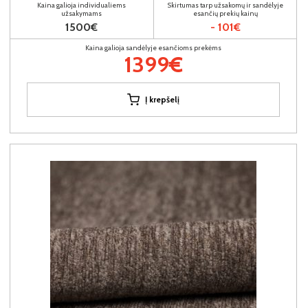
Kaina galioja individualiems
Skirtumas tarp užsakomų ir sandėlyje
užsakymams
esančių prekių kainų
1500€
- 101€
Kaina galioja sandėlyje esančioms prekėms
1399€
Į krepšelį