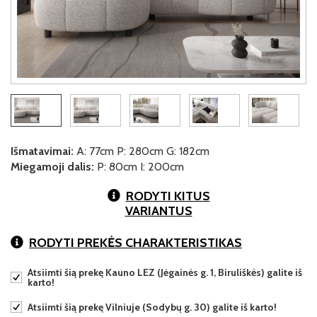
Išmatavimai:
A: 77cm P: 280cm G: 182cm
Miegamoji dalis:
P: 80cm I: 200cm
RODYTI KITUS
VARIANTUS
RODYTI PREKĖS CHARAKTERISTIKAS
Atsiimti šią prekę Kauno LEZ (Jėgainės g. 1, Biruliškės) galite iš
karto!
Atsiimti šią prekę Vilniuje (Sodybų g. 30) galite iš karto!