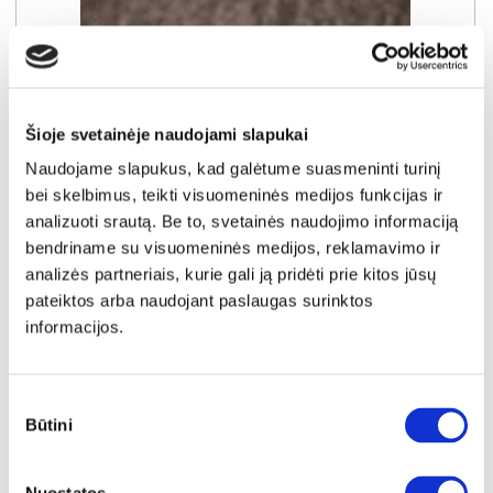
Šioje svetainėje naudojami slapukai
Naudojame slapukus, kad galėtume suasmeninti turinį
bei skelbimus, teikti visuomeninės medijos funkcijas ir
analizuoti srautą. Be to, svetainės naudojimo informaciją
bendriname su visuomeninės medijos, reklamavimo ir
NAUJIENA
YRA SANDĖLYJE
analizės partneriais, kurie gali ją pridėti prie kitos jūsų
pateiktos arba naudojant paslaugas surinktos
WAVE-N (III gr.) minkštas kampas (Amari-966) D
informacijos.
Išmatavimai:
A:
94cm
P:
267cm
G:
192cm
Miegamoji dalis:
P:
143cm
I:
230cm
Kaina galioja individualiems
Skirtumas tarp užsakomų ir sandėlyje
Sutikimo
užsakymams
esančių prekių kainų
Būtini
1000€
- 51€
pasirinkimas
Kaina galioja sandėlyje esančioms prekėms
949€