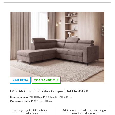
NAUJIENA
YRA SANDĖLYJE
DORIAN (III gr.) minkštas kampas (Bubble-04) K
Išmatavimai:
A:
90-100cm
P:
263cm
G:
170-235cm
Miegamoji dalis:
P:
128cm
I:
205cm
Kaina galioja individualiems
Skirtumas tarp užsakomų ir sandėlyje
užsakymams
esančių prekių kainų