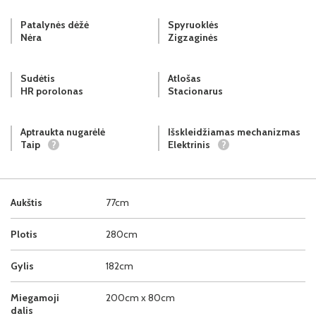
Patalynės dėžė
Spyruoklės
Nėra
Zigzaginės
Sudėtis
Atlošas
HR porolonas
Stacionarus
Aptraukta nugarėlė
Išskleidžiamas mechanizmas
Taip
?
Elektrinis
?
Aukštis
77cm
Plotis
280cm
Gylis
182cm
Miegamoji
200cm x 80cm
dalis