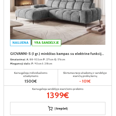
NAUJIENA
YRA SANDĖLYJE
GIOVANNI-S (I gr.) minkštas kampas su elektrine funkcija (Aphrodite-21) K
Išmatavimai:
A:
88-102cm
P:
271cm
G:
176cm
Miegamoji dalis:
P:
90cm
I:
218cm
Kaina galioja individualiems
Skirtumas tarp užsakomų ir sandėlyje
užsakymams
esančių prekių kainų
1500€
- 101€
Kaina galioja sandėlyje esančioms prekėms
1399€
Į krepšelį