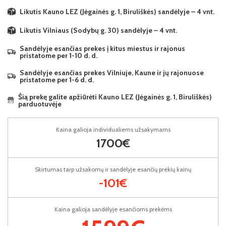
Likutis Kauno LEZ (Jėgainės g. 1, Biruliškės) sandėlyje – 4 vnt.
Likutis Vilniaus (Sodybų g. 30) sandėlyje – 4 vnt.
Sandėlyje esančias prekes į kitus miestus ir rajonus
pristatome per 1-10 d. d.
Sandėlyje esančias prekes Vilniuje, Kaune ir jų rajonuose
pristatome per 1-6 d. d.
Šią prekę galite apžiūrėti Kauno LEZ (Jėgainės g. 1, Biruliškės)
parduotuvėje
Kaina galioja individualiems užsakymams
1700€
Skirtumas tarp užsakomų ir sandėlyje esančių prekių kainų
-101€
Kaina galioja sandėlyje esančioms prekėms