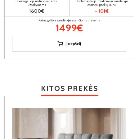
Kaina galioja individualiems
Skirtumas tarp užsakomų ir sandėlyje
užsakymams
esančių prekių kainų
1600€
- 101€
Kaina galioja sandėlyje esančioms prekėms
1499€
Į krepšelį
KITOS PREKĖS