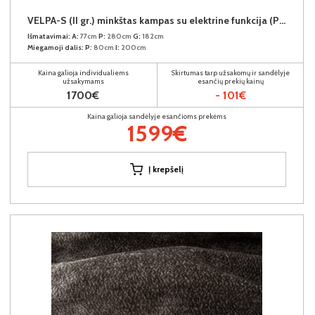
VELPA-S (II gr.) minkštas kampas su elektrine funkcija (Puente-06) D
Išmatavimai:
A:
77cm
P:
280cm
G:
182cm
Miegamoji dalis:
P:
80cm
I:
200cm
Kaina galioja individualiems
Skirtumas tarp užsakomų ir sandėlyje
užsakymams
esančių prekių kainų
1700€
- 101€
Kaina galioja sandėlyje esančioms prekėms
1599€
Į krepšelį