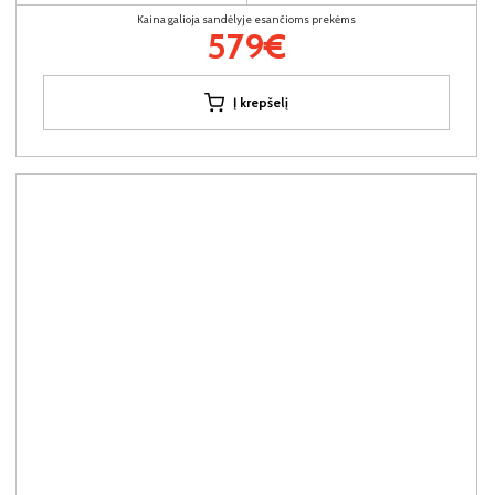
Kaina galioja sandėlyje esančioms prekėms
579€
Į krepšelį