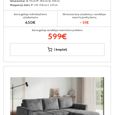
Išmatavimai:
A:
95cm
P:
285cm
G:
158cm
Miegamoji dalis:
P:
145-158cm
I:
227cm
Kaina galioja individualiems
Skirtumas tarp užsakomų ir sandėlyje
užsakymams
esančių prekių kainų
650€
- 51€
Kaina galioja sandėlyje esančioms prekėms
599€
Į krepšelį