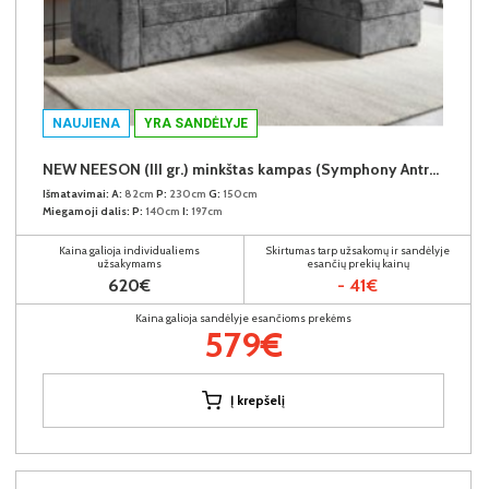
NAUJIENA
YRA SANDĖLYJE
NEW NEESON (III gr.) minkštas kampas (Symphony Antracite-20)
Išmatavimai:
A:
82cm
P:
230cm
G:
150cm
Miegamoji dalis:
P:
140cm
I:
197cm
Kaina galioja individualiems
Skirtumas tarp užsakomų ir sandėlyje
užsakymams
esančių prekių kainų
620€
- 41€
Kaina galioja sandėlyje esančioms prekėms
579€
Į krepšelį