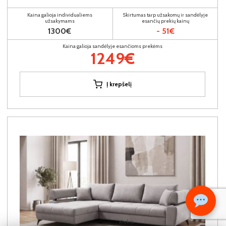
Kaina galioja individualiems
Skirtumas tarp užsakomų ir sandėlyje
užsakymams
esančių prekių kainų
1300€
- 51€
Kaina galioja sandėlyje esančioms prekėms
1249€
Į krepšelį
Kiekis: