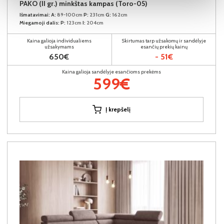
PAKO (II gr.) minkštas kampas (Toro-05)
Išmatavimai:
A:
89-100cm
P:
231cm
G:
162cm
Miegamoji dalis:
P:
123cm
I:
204cm
Kaina galioja individualiems
Skirtumas tarp užsakomų ir sandėlyje
užsakymams
esančių prekių kainų
650€
- 51€
Kaina galioja sandėlyje esančioms prekėms
599€
Į krepšelį