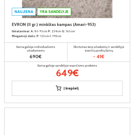
NAUJIENA
YRA SANDĖLYJE
EVRON (II gr.) minkštas kampas (Amari-953)
Išmatavimai:
A:
85-95cm
P:
234cm
G:
165cm
Miegamoji dalis:
P:
125cm
I:
198cm
Kaina galioja individualiems
Skirtumas tarp užsakomų ir sandėlyje
užsakymams
esančių prekių kainų
690€
- 41€
Kaina galioja sandėlyje esančioms prekėms
649€
Į krepšelį