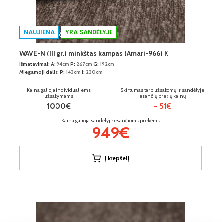
NAUJIENA
YRA SANDĖLYJE
WAVE-N (III gr.) minkštas kampas (Amari-966) K
Išmatavimai:
A:
94cm
P:
267cm
G:
192cm
Miegamoji dalis:
P:
143cm
I:
230cm
Kaina galioja individualiems
Skirtumas tarp užsakomų ir sandėlyje
užsakymams
esančių prekių kainų
1000€
- 51€
Kaina galioja sandėlyje esančioms prekėms
949€
Į krepšelį