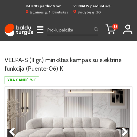
KAUNO parduotuvė:
VILNIAUS parduotuvė:
Jėgainės g. 1, Biruliškės
Sodybų g. 30
0
☰
VELPA-S (II gr.) minkštas kampas su elektrine
funkcija (Puente-06) K
YRA SANDĖLYJE