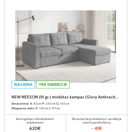
NAUJIENA
YRA SANDĖLYJE
NEW NEESON (III gr.) minkštas kampas (Glory Anthracite-18)
Išmatavimai:
A:
82cm
P:
230cm
G:
150cm
Miegamoji dalis:
P:
140cm
I:
197cm
Kaina galioja individualiems
Skirtumas tarp užsakomų ir sandėlyje
užsakymams
esančių prekių kainų
620€
- 41€