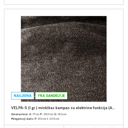
NAUJIENA
YRA SANDĖLYJE
VELPA-S (I gr.) minkštas kampas su elektrine funkcija (Aphrodite-07) K
Išmatavimai:
A:
77cm
P:
280cm
G:
182cm
Miegamoji dalis:
P:
80cm
I:
200cm