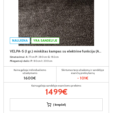
NAUJIENA
YRA SANDĖLYJE
VELPA-S (I gr.) minkštas kampas su elektrine funkcija (Aphrodite-07) D
Išmatavimai:
A:
77cm
P:
280cm
G:
182cm
Miegamoji dalis:
P:
80cm
I:
200cm
Kaina galioja individualiems
Skirtumas tarp užsakomų ir sandėlyje
užsakymams
esančių prekių kainų
1600€
- 101€
Kaina galioja sandėlyje esančioms prekėms
1499€
Į krepšelį