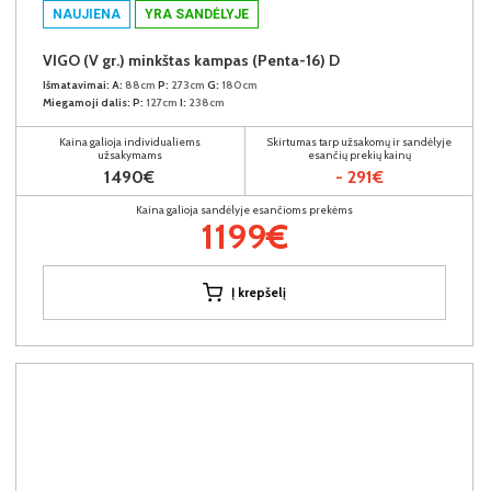
NAUJIENA
YRA SANDĖLYJE
VIGO (V gr.) minkštas kampas (Penta-16) D
Išmatavimai:
A:
88cm
P:
273cm
G:
180cm
Miegamoji dalis:
P:
127cm
I:
238cm
Kaina galioja individualiems
Skirtumas tarp užsakomų ir sandėlyje
užsakymams
esančių prekių kainų
1490€
- 291€
Kaina galioja sandėlyje esančioms prekėms
1199€
Į krepšelį