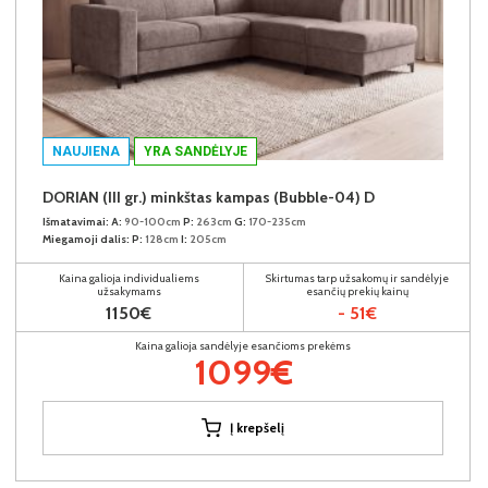
NAUJIENA
YRA SANDĖLYJE
DORIAN (III gr.) minkštas kampas (Bubble-04) D
Išmatavimai:
A:
90-100cm
P:
263cm
G:
170-235cm
Miegamoji dalis:
P:
128cm
I:
205cm
Kaina galioja individualiems
Skirtumas tarp užsakomų ir sandėlyje
užsakymams
esančių prekių kainų
1150€
- 51€
Kaina galioja sandėlyje esančioms prekėms
1099€
Į krepšelį