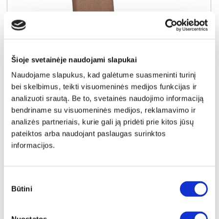
Šioje svetainėje naudojami slapukai
Naudojame slapukus, kad galėtume suasmeninti turinį
bei skelbimus, teikti visuomeninės medijos funkcijas ir
analizuoti srautą. Be to, svetainės naudojimo informaciją
YRA SANDĖLYJE
bendriname su visuomeninės medijos, reklamavimo ir
VANESA (I gr.) kėdė (Natural/Q20-39 Ruda)
analizės partneriais, kurie gali ją pridėti prie kitos jūsų
Išmatavimai:
A:
95cm
P:
45cm
G:
56cm
pateiktos arba naudojant paslaugas surinktos
informacijos.
Kaina perkant po 1 vnt
Bendra pritaikyta nuolaida perkant po 2
vnt
39€
-10€
Sutikimo
Kaina perkant po 2 vnt
Būtini
pasirinkimas
34€