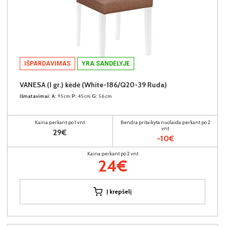
IŠPARDAVIMAS
YRA SANDĖLYJE
VANESA (I gr.) kėdė (White-186/Q20-39 Ruda)
Išmatavimai:
A:
95cm
P:
45cm
G:
56cm
Kaina perkant po 1 vnt
Bendra pritaikyta nuolaida perkant po 2
vnt
29€
-10€
Kaina perkant po 2 vnt
24€
Į krepšelį