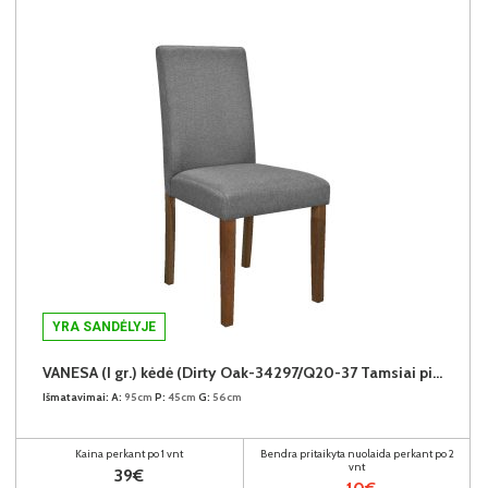
YRA SANDĖLYJE
VANESA (I gr.) kėdė (Dirty Oak-34297/Q20-37 Tamsiai pilka)
Išmatavimai:
A:
95cm
P:
45cm
G:
56cm
Kaina perkant po 1 vnt
Bendra pritaikyta nuolaida perkant po 2
vnt
39€