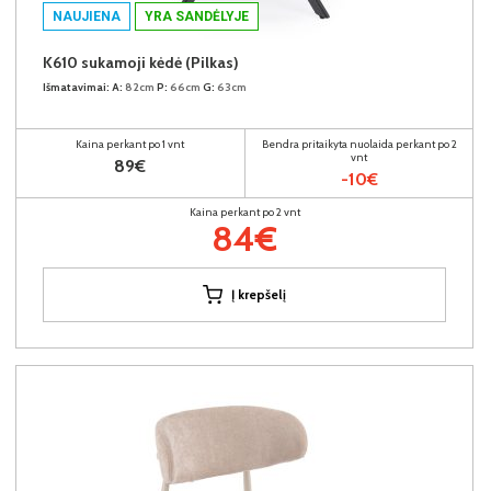
NAUJIENA
YRA SANDĖLYJE
K610 sukamoji kėdė (Pilkas)
Išmatavimai:
A:
82cm
P:
66cm
G:
63cm
Kaina perkant po 1 vnt
Bendra pritaikyta nuolaida perkant po 2
vnt
89€
-10€
Kaina perkant po 2 vnt
84€
Į krepšelį