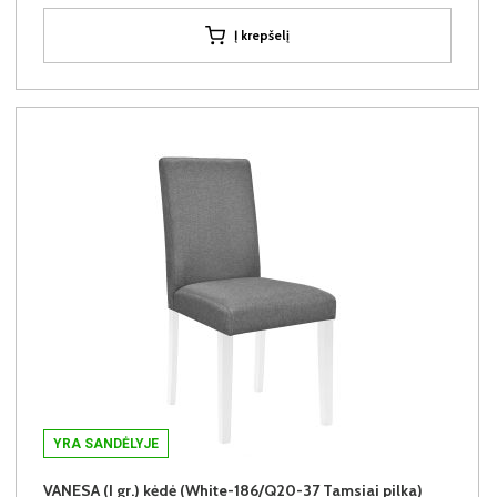
Į krepšelį
YRA SANDĖLYJE
VANESA (I gr.) kėdė (White-186/Q20-37 Tamsiai pilka)