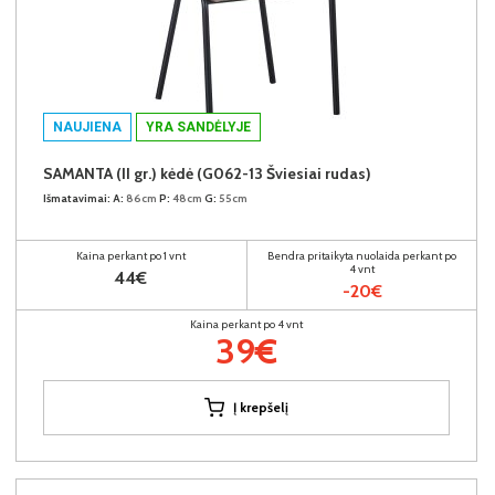
NAUJIENA
YRA SANDĖLYJE
SAMANTA (II gr.) kėdė (G062-13 Šviesiai rudas)
Išmatavimai:
A:
86cm
P:
48cm
G:
55cm
Kaina perkant po 1 vnt
Bendra pritaikyta nuolaida perkant po
4 vnt
44€
-20€
Kaina perkant po 4 vnt
39€
Į krepšelį