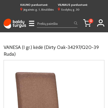
KAUNO parduotuvė:
VILNIAUS parduotuvė:
Jėgainės g. 1, Biruliškės
Sodybų g. 30
0
☰
VANESA (I gr.) kėdė (Dirty Oak-34297/Q20-39
Ruda)