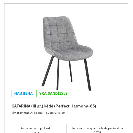
NAUJIENA
YRA SANDĖLYJE
KATARINA (III gr.) kėdė (Perfect Harmony-85)
Išmatavimai:
A:
85cm
P:
52cm
G:
61cm
Kaina perkant po 1 vnt
Bendra pritaikyta nuolaida perkant po
4 vnt