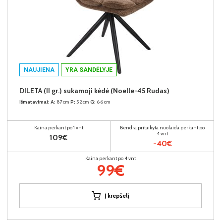
NAUJIENA
YRA SANDĖLYJE
DILETA (II gr.) sukamoji kėdė (Noelle-45 Rudas)
Išmatavimai:
A:
87cm
P:
52cm
G:
66cm
Kaina perkant po 1 vnt
Bendra pritaikyta nuolaida perkant po
4 vnt
109€
-40€
Kaina perkant po 4 vnt
99€
Į krepšelį