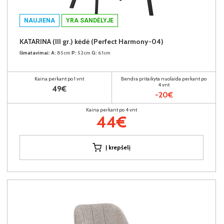
NAUJIENA
YRA SANDĖLYJE
KATARINA (III gr.) kėdė (Perfect Harmony-04)
Išmatavimai:
A:
85cm
P:
52cm
G:
61cm
Kaina perkant po 1 vnt
Bendra pritaikyta nuolaida perkant po
4 vnt
49€
-20€
Kaina perkant po 4 vnt
44€
Į krepšelį