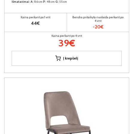
Išmatavimai:
A:
86cm
P:
48cm
G:
55cm
Kaina perkant po 1 vnt
Bendra pritaikyta nuolaida perkant po
4 vnt
44€
-20€
Kaina perkant po 4 vnt
39€
Į krepšelį