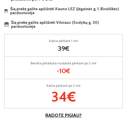
Šią prekę galite apžiūrėti Kauno LEZ (Jėgainės g. 1, Biruliškės)
parduotuvėje
Šią prekę galite apžiūrėti Vilniaus (Sodybų g. 30)
parduotuvėje
Kaina perkant 1 vnt
39€
Bendra pritaikyta nuolaida perkant po 2 vnt
-10€
Kaina perkant po 2 vnt
34€
RADOTE PIGIAU?