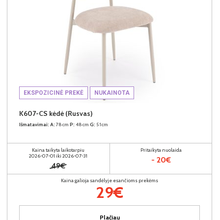
EKSPOZICINĖ PREKĖ
NUKAINOTA
K607-CS kėdė (Rusvas)
Išmatavimai:
A:
78cm
P:
48cm
G:
51cm
Kaina taikyta laikotarpiu
Pritaikyta nuolaida
2026-07-01 iki 2026-07-31
- 20€
49€
Kaina galioja sandėlyje esančioms prekėms
29€
Plačiau