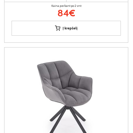
Kaina perkant po 2 vnt
84€
Į krepšelį