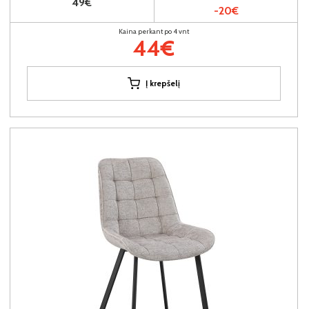
49€
-20€
Kaina perkant po 4 vnt
44€
Į krepšelį