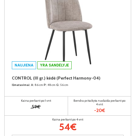
NAUJIENA
YRA SANDĖLYJE
CONTROL (III gr.) kėdė (Perfect Harmony-04)
Išmatavimai:
A:
86cm
P:
48cm
G:
56cm
Kaina perkant po 1 vnt
Bendra pritaikyta nuolaida perkant po
4 vnt
59€
-20€
Kaina perkant po 4 vnt
54€