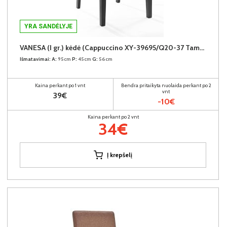
YRA SANDĖLYJE
VANESA (I gr.) kėdė (Cappuccino XY-39695/Q20-37 Tamsiai pilka)
Išmatavimai:
A:
95cm
P:
45cm
G:
56cm
Kaina perkant po 1 vnt
Bendra pritaikyta nuolaida perkant po 2
vnt
39€
-10€
Kaina perkant po 2 vnt
34€
Į krepšelį