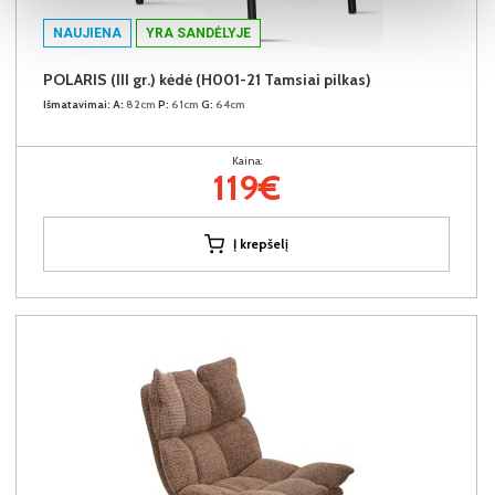
NAUJIENA
YRA SANDĖLYJE
POLARIS (III gr.) kėdė (H001-21 Tamsiai pilkas)
Išmatavimai:
A:
82cm
P:
61cm
G:
64cm
Kaina:
119€
Į krepšelį