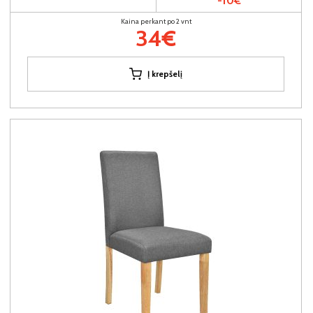
-10€
Kaina perkant po 2 vnt
34€
Į krepšelį