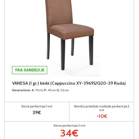
YRA SANDĖLYJE
VANESA (I gr.) kėdė (Cappuccino XY-39695/Q20-39 Ruda)
Išmatavimai:
A:
95cm
P:
45cm
G:
56cm
Kaina perkant po 1 vnt
Bendra pritaikyta nuolaida perkant po 2
vnt
39€
-10€
Kaina perkant po 2 vnt
34€