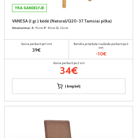
YRA SANDĖLYJE
VANESA (I gr.) kėdė (Natural/Q20-37 Tamsiai pilka)
Išmatavimai:
A:
95cm
P:
45cm
G:
56cm
Kaina perkant po 1 vnt
Bendra pritaikyta nuolaida perkant po 2
vnt
39€
-10€
Kaina perkant po 2 vnt
34€
Į krepšelį