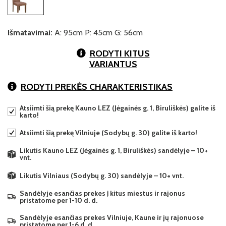
Išmatavimai:
A: 95cm P: 45cm G: 56cm
RODYTI KITUS
VARIANTUS
RODYTI PREKĖS CHARAKTERISTIKAS
Atsiimti šią prekę Kauno LEZ (Jėgainės g. 1, Biruliškės) galite iš
karto!
Atsiimti šią prekę Vilniuje (Sodybų g. 30) galite iš karto!
Likutis Kauno LEZ (Jėgainės g. 1, Biruliškės) sandėlyje – 10+
vnt.
Likutis Vilniaus (Sodybų g. 30) sandėlyje – 10+ vnt.
Sandėlyje esančias prekes į kitus miestus ir rajonus
pristatome per 1-10 d. d.
Sandėlyje esančias prekes Vilniuje, Kaune ir jų rajonuose
pristatome per 1-6 d. d.