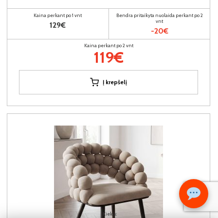
Kaina perkant po 1 vnt
Bendra pritaikyta nuolaida perkant po 2
vnt
129€
-20€
Kaina perkant po 2 vnt
119€
Į krepšelį
Kiekis: