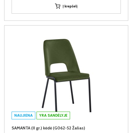
Į krepšelį
NAUJIENA
YRA SANDĖLYJE
SAMANTA (II gr.) kėdė (G062-52 Žalias)