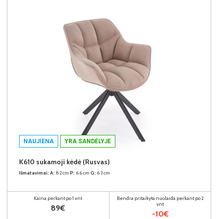
NAUJIENA
YRA SANDĖLYJE
K610 sukamoji kėdė (Rusvas)
Išmatavimai:
A:
82cm
P:
66cm
G:
63cm
Kaina perkant po 1 vnt
Bendra pritaikyta nuolaida perkant po 2
vnt
89€
-10€