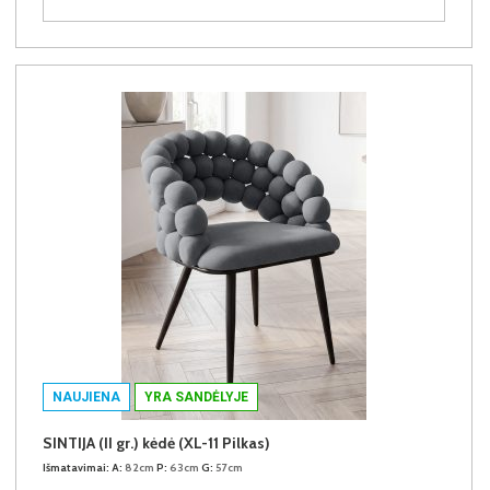
NAUJIENA
YRA SANDĖLYJE
SINTIJA (II gr.) kėdė (XL-11 Pilkas)
Išmatavimai:
A:
82cm
P:
63cm
G:
57cm