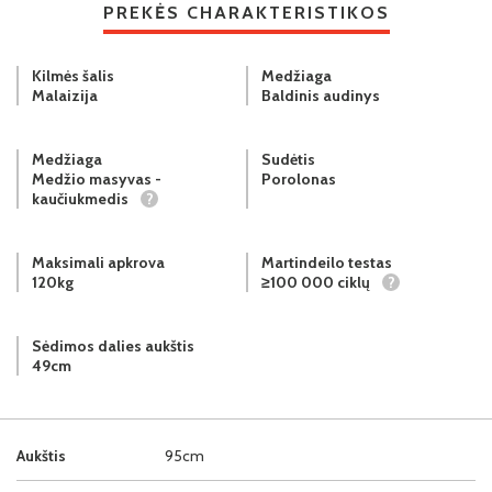
PREKĖS CHARAKTERISTIKOS
Kilmės šalis
Medžiaga
Malaizija
Baldinis audinys
Medžiaga
Sudėtis
Medžio masyvas -
Porolonas
kaučiukmedis
?
Maksimali apkrova
Martindeilo testas
120kg
≥100 000 ciklų
?
Sėdimos dalies aukštis
49cm
Aukštis
95cm