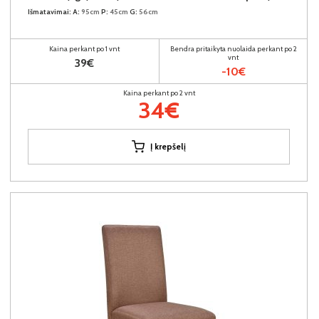
Išmatavimai:
A:
95cm
P:
45cm
G:
56cm
Kaina perkant po 1 vnt
Bendra pritaikyta nuolaida perkant po 2
vnt
39€
-10€
Kaina perkant po 2 vnt
34€
Į krepšelį