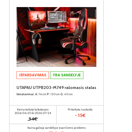
IŠPARDAVIMAS
YRA SANDĖLYJE
UTAPAU UTPB203-M749 rašomasis stalas
Išmatavimai:
A:
76cm
P:
120cm
G:
60cm
Kaina taikyta laikotarpiu
Pritaikyta nuolaida
2026-06-25 iki 2026-07-24
- 15€
94€
Kaina galioja sandėlyje esančioms prekėms