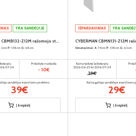
IMAS
YRA SANDĖLYJE
IŠPARDAVIMAS
YRA SANDĖL
CYBERMAN CBMB132-Z12M rašomojo stalo stalviršis
:
2cm
P:
138cm
G:
68cm
Išmatavimai:
A:
74cm
P:
138cm
G:
62cm
ikotarpiu
Pritaikyta nuolaida
Kaina taikyta laikotarpiu
Prita
2026-07-24
2026-06-25 iki 2026-07-24
- 10€
39€
alioja sandėlyje esančioms prekėms
Kaina galioja sandėlyje esančioms
39€
29€
Į krepšelį
Į krepšelį