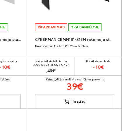
YJE
IŠPARDAVIMAS
YRA SANDĖLYJE
CYBERMAN CBMN131-Z12M rašomojo stalo kojos
CYBERMAN CBMN181-Z13M rašomojo stalo kojos
Išmatavimai:
A:
74cm
P:
179cm
G:
71cm
ikyta nuolaida
Kaina taikyta laikotarpiu
Pritaikyta nuolaida
2026-06-25 iki 2026-07-24
- 10€
- 10€
49€
 prekėms
Kaina galioja sandėlyje esančioms prekėms
39€
Į krepšelį