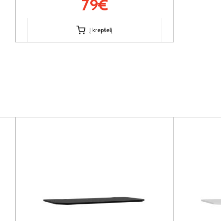
79€
Į krepšelį