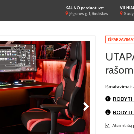
KAUNO parduotuvė:
VILNIA
Jėgainės g. 1, Biruliškės
Sodyb
IŠPARDAVIMA
UTAP
rašoma
Išmatavimai:
RODYTI 
RODYTI
Atsiimti šią 