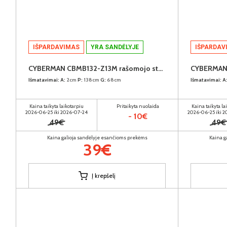
IŠPARDAVIMAS
YRA SANDĖLYJE
IŠPARDAV
CYBERMAN CBMB132-Z13M rašomojo stalo stalviršis
Išmatavimai:
A:
2cm
P:
138cm
G:
68cm
Išmatavimai:
A
Kaina taikyta laikotarpiu
Pritaikyta nuolaida
Kaina taikyta la
2026-06-25 iki 2026-07-24
2026-06-25 iki 
- 10€
49€
49€
Kaina galioja sandėlyje esančioms prekėms
Kaina g
39€
Į krepšelį