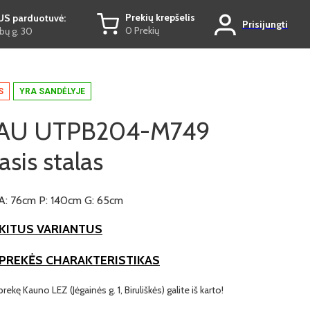
Prekių krepšelis
US parduotuvė:
Prisijungti
0 Prekių
ų g. 30
S
YRA SANDĖLYJE
AU UTPB204-M749
sis stalas
A: 76cm P: 140cm G: 65cm
KITUS VARIANTUS
 PREKĖS CHARAKTERISTIKAS
prekę Kauno LEZ (Jėgainės g. 1, Biruliškės) galite iš karto!