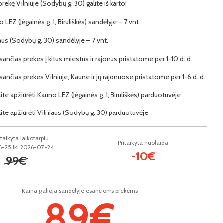
 prekę Vilniuje (Sodybų g. 30) galite iš karto!
 LEZ (Jėgainės g. 1, Biruliškės) sandėlyje – 7 vnt.
iaus (Sodybų g. 30) sandėlyje – 7 vnt.
ančias prekes į kitus miestus ir rajonus pristatome per 1-10 d. d.
ančias prekes Vilniuje, Kaune ir jų rajonuose pristatome per 1-6 d. d.
lite apžiūrėti Kauno LEZ (Jėgainės g. 1, Biruliškės) parduotuvėje
lite apžiūrėti Vilniaus (Sodybų g. 30) parduotuvėje
taikyta laikotarpiu
Pritaikyta nuolaida
-25 iki 2026-07-24
-10€
99€
Kaina galioja sandėlyje esančioms prekėms
89€