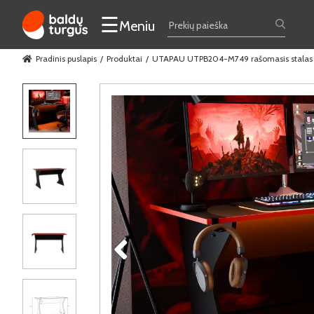
☰
Meniu
Pradinis puslapis
Produktai
UTAPAU UTPB204-M749 rašomasis stalas