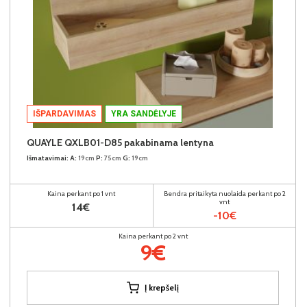
IŠPARDAVIMAS
YRA SANDĖLYJE
QUAYLE QXLB01-D85 pakabinama lentyna
Išmatavimai:
A:
19cm
P:
75cm
G:
19cm
Kaina perkant po 1 vnt
Bendra pritaikyta nuolaida perkant po 2
vnt
14€
-10€
Kaina perkant po 2 vnt
9€
Į krepšelį