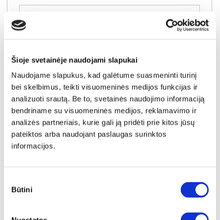
Į krepšelį
Šioje svetainėje naudojami slapukai
Naudojame slapukus, kad galėtume suasmeninti turinį
bei skelbimus, teikti visuomeninės medijos funkcijas ir
analizuoti srautą. Be to, svetainės naudojimo informaciją
bendriname su visuomeninės medijos, reklamavimo ir
analizės partneriais, kurie gali ją pridėti prie kitos jūsų
pateiktos arba naudojant paslaugas surinktos
informacijos.
Sutikimo
Būtini
pasirinkimas
YRA SANDĖLYJE
TULUZA TUZS711LB-C843 spinta