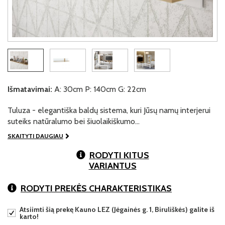
Išmatavimai:
A: 30cm P: 140cm G: 22cm
Tuluza - elegantiška baldų sistema, kuri Jūsų namų interjerui
suteiks natūralumo bei šiuolaikiškumo…
SKAITYTI DAUGIAU
RODYTI KITUS
VARIANTUS
RODYTI PREKĖS CHARAKTERISTIKAS
Atsiimti šią prekę Kauno LEZ (Jėgainės g. 1, Biruliškės) galite iš
karto!