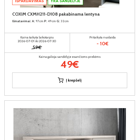
IŠPARDAVIMAS
YRA SANDĖLYJE
COXIM CXMH211-D108 pakabinama lentyna
Išmatavimai:
A:
97cm
P:
49cm
G:
32cm
Kaina taikyta laikotarpiu
Pritaikyta nuolaida
2026-07-01 iki 2026-07-30
- 10€
59€
Kaina galioja sandėlyje esančioms prekėms
49€
Į krepšelį