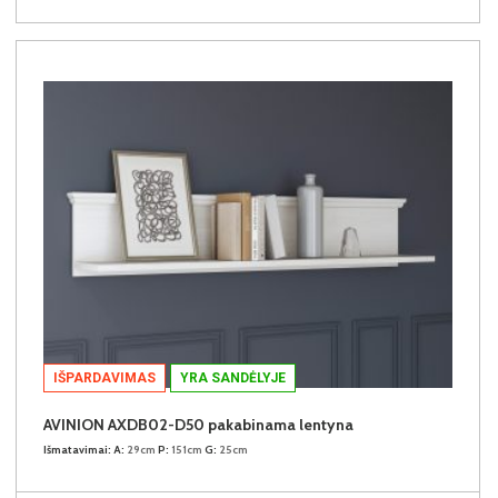
IŠPARDAVIMAS
YRA SANDĖLYJE
AVINION AXDB02-D50 pakabinama lentyna
Išmatavimai:
A:
29cm
P:
151cm
G:
25cm