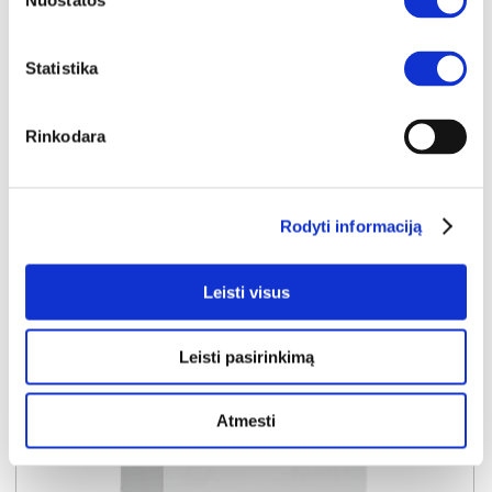
Nuostatos
Išmatavimai:
A:
196cm
P:
60cm
G:
43cm
Statistika
Kaina:
189€
Rinkodara
Į krepšelį
Rodyti informaciją
Leisti visus
Leisti pasirinkimą
Atmesti