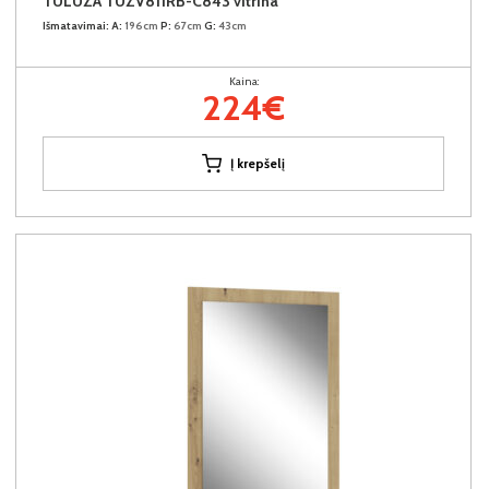
TULUZA TUZV811RB-C843 vitrina
Išmatavimai:
A:
196cm
P:
67cm
G:
43cm
Kaina:
224€
Į krepšelį