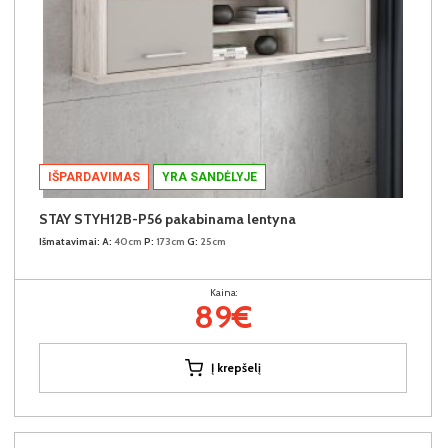
IŠPARDAVIMAS
YRA SANDĖLYJE
STAY STYH12B-P56 pakabinama lentyna
Išmatavimai:
A:
40cm
P:
173cm
G:
25cm
Kaina:
89€
Į krepšelį