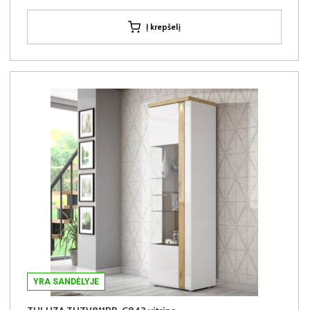
Į krepšelį
YRA SANDĖLYJE