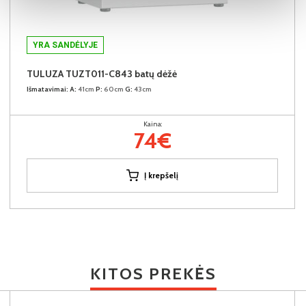
YRA SANDĖLYJE
TULUZA TUZT011-C843 batų dėžė
Išmatavimai:
A:
41cm
P:
60cm
G:
43cm
Kaina:
74€
Į krepšelį
KITOS PREKĖS