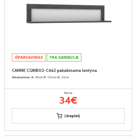
IŠPARDAVIMAS
YRA SANDĖLYJE
CANNE CQNB02-C662 pakabinama lentyna
Išmatavimai:
A:
28cm
P:
133cm
G:
22cm
Kaina:
34€
Į krepšelį