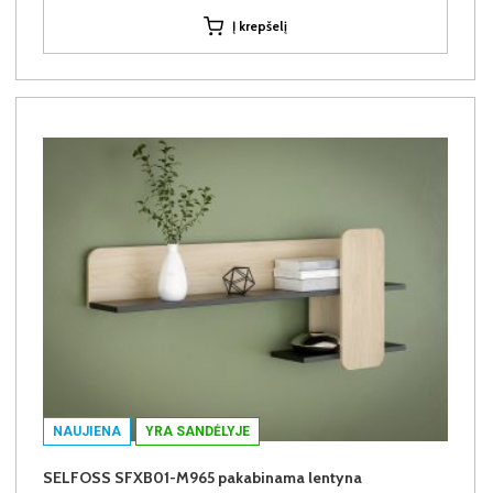
Į krepšelį
NAUJIENA
YRA SANDĖLYJE
SELFOSS SFXB01-M965 pakabinama lentyna