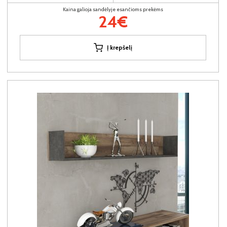
Kaina galioja sandėlyje esančioms prekėms
24€
Į krepšelį