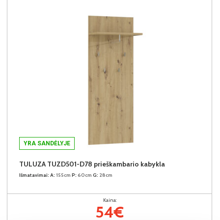
YRA SANDĖLYJE
TULUZA TUZD501-D78 prieškambario kabykla
Išmatavimai:
A:
155cm
P:
60cm
G:
28cm
Kaina:
54€