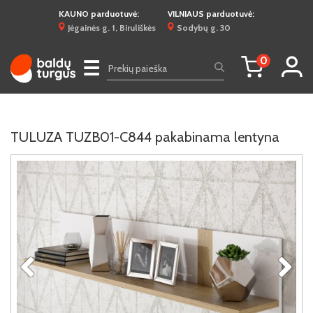
KAUNO parduotuvė:
VILNIAUS parduotuvė:
Jėgainės g. 1, Biruliškės
Sodybų g. 30
0
☰
TULUZA TUZB01-C844 pakabinama lentyna