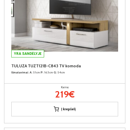
YRA SANDĖLYJE
TULUZA TUZT121B-C843 TV komoda
Išmatavimai:
A:
51cm
P:
163cm
G:
54cm
Kaina:
219€
Į krepšelį