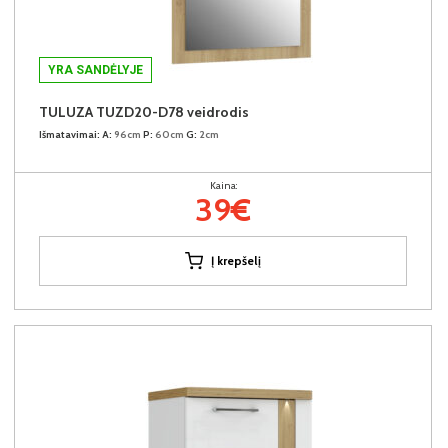
YRA SANDĖLYJE
TULUZA TUZD20-D78 veidrodis
Išmatavimai:
A:
96cm
P:
60cm
G:
2cm
Kaina:
39€
Į krepšelį