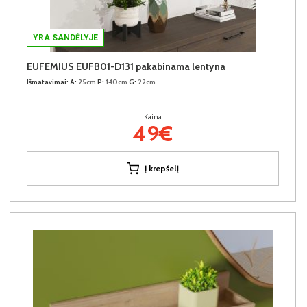
YRA SANDĖLYJE
EUFEMIUS EUFB01-D131 pakabinama lentyna
Išmatavimai:
A:
25cm
P:
140cm
G:
22cm
Kaina:
49€
Į krepšelį