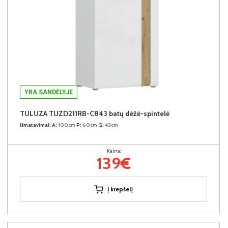
YRA SANDĖLYJE
TULUZA TUZD211RB-C843 batų dėžė-spintelė
Išmatavimai:
A:
100cm
P:
60cm
G:
43cm
Kaina:
139€
Į krepšelį