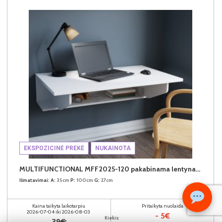
EKSPOZICINĖ PREKĖ
NUKAINOTA
MULTIFUNCTIONAL MFF2025-120 pakabinama lentyna-stalas
Išmatavimai:
A:
35cm
P:
100cm
G:
27cm
Kaina taikyta laikotarpiu
Pritaikyta nuolaida
2026-07-04 iki 2026-08-03
- 5€
Kiekis:
39€