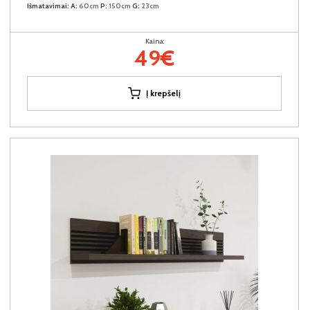
Išmatavimai:
A:
60cm
P:
150cm
G:
23cm
Kaina:
49€
Į krepšelį