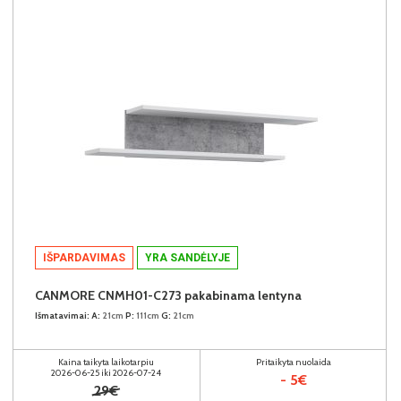
IŠPARDAVIMAS
YRA SANDĖLYJE
CANMORE CNMH01-C273 pakabinama lentyna
Išmatavimai:
A:
21cm
P:
111cm
G:
21cm
Kaina taikyta laikotarpiu
Pritaikyta nuolaida
2026-06-25 iki 2026-07-24
- 5€
29€