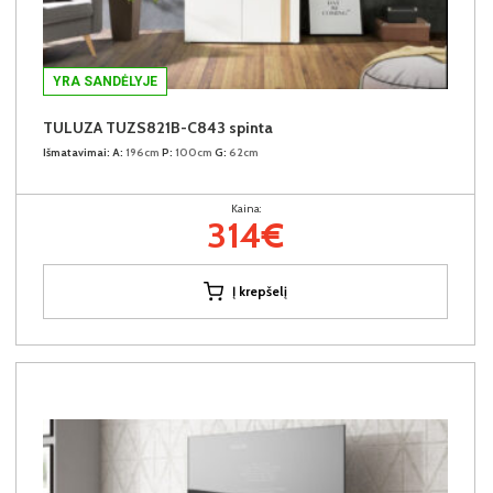
YRA SANDĖLYJE
TULUZA TUZS821B-C843 spinta
Išmatavimai:
A:
196cm
P:
100cm
G:
62cm
Kaina:
314€
Į krepšelį