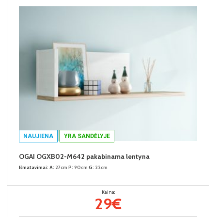
NAUJIENA
YRA SANDĖLYJE
OGAI OGXB02-M642 pakabinama lentyna
Išmatavimai:
A:
27cm
P:
90cm
G:
22cm
Kaina:
29€