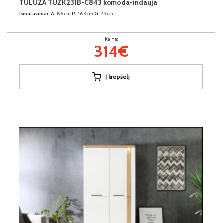
TULUZA TUZK231B-C843 komoda-indauja
Išmatavimai:
A:
86cm
P:
163cm
G:
43cm
Kaina:
314€
Į krepšelį