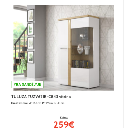
YRA SANDĖLYJE
TULUZA TUZV621B-C843 vitrina
Išmatavimai:
A:
164cm
P:
99cm
G:
43cm
Kaina:
259€