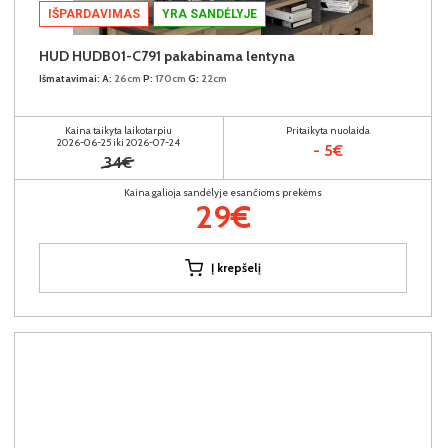
IŠPARDAVIMAS
YRA SANDĖLYJE
HUD HUDB01-C791 pakabinama lentyna
Išmatavimai:
A:
26cm
P:
170cm
G:
22cm
Kaina taikyta laikotarpiu
Pritaikyta nuolaida
2026-06-25 iki 2026-07-24
- 5€
34€
Kaina galioja sandėlyje esančioms prekėms
29€
Į krepšelį