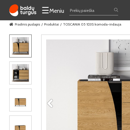
☰
Meniu
Pradinis puslapis
Produktai
TOSCANIA 05 1D3S komoda-indauja