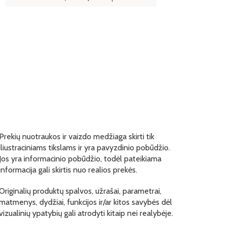
Prekių nuotraukos ir vaizdo medžiaga skirti tik
iliustraciniams tikslams ir yra pavyzdinio pobūdžio.
Jos yra informacinio pobūdžio, todėl pateikiama
informacija gali skirtis nuo realios prekės.
Originalių produktų spalvos, užrašai, parametrai,
matmenys, dydžiai, funkcijos ir/ar kitos savybės dėl
vizualinių ypatybių gali atrodyti kitaip nei realybėje.