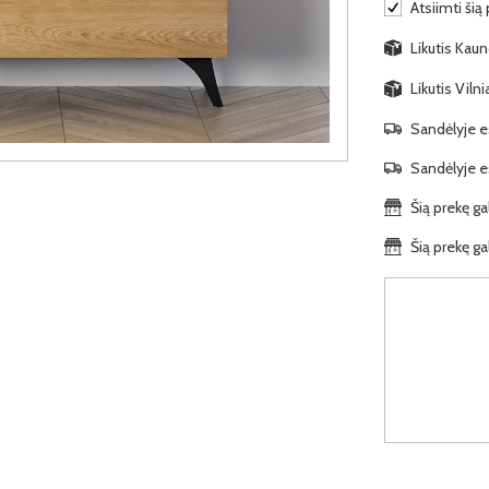
Atsiimti šią
Likutis Kauno
Likutis Viln
Sandėlyje es
Sandėlyje es
Šią prekę ga
Šią prekę ga