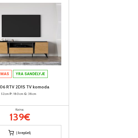
IMAS
YRA SANDĖLYJE
06 RTV 2D1S TV komoda
:
52cm
P:
180cm
G:
38cm
Kaina:
139€
Į krepšelį