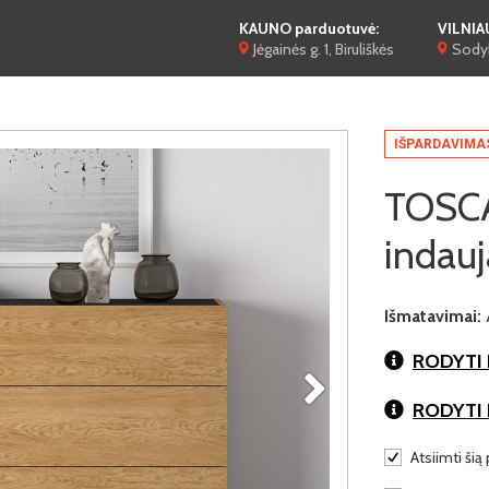
KAUNO parduotuvė:
VILNIA
Jėgainės g. 1, Biruliškės
Sodyb
IŠPARDAVIMA
TOSCA
indauj
Išmatavimai:
RODYTI 
RODYTI
Atsiimti šią 