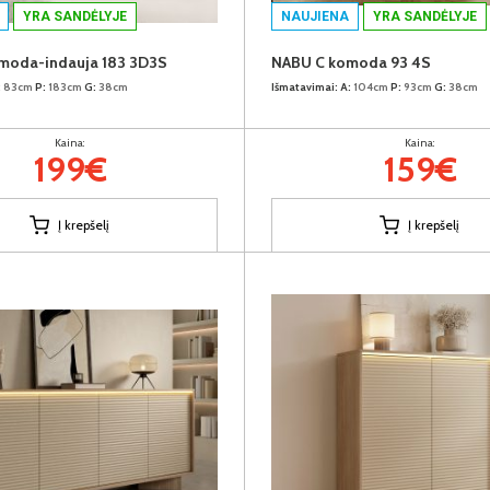
YRA SANDĖLYJE
NAUJIENA
YRA SANDĖLYJE
moda-indauja 183 3D3S
NABU C komoda 93 4S
:
83cm
P:
183cm
G:
38cm
Išmatavimai:
A:
104cm
P:
93cm
G:
38cm
Kaina:
Kaina:
199€
159€
Į krepšelį
Į krepšelį