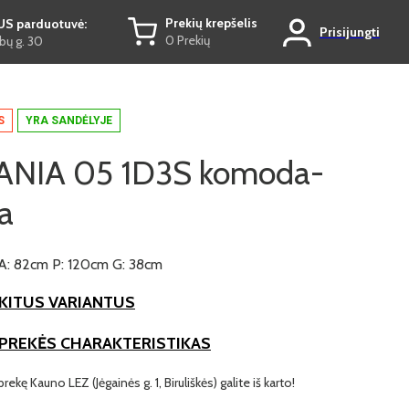
Prekių krepšelis
US parduotuvė:
Prisijungti
0 Prekių
ų g. 30
S
YRA SANDĖLYJE
NIA 05 1D3S komoda-
a
A: 82cm P: 120cm G: 38cm
KITUS VARIANTUS
 PREKĖS CHARAKTERISTIKAS
prekę Kauno LEZ (Jėgainės g. 1, Biruliškės) galite iš karto!