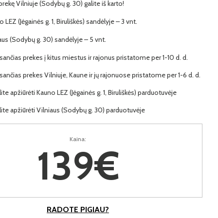
 prekę Vilniuje (Sodybų g. 30) galite iš karto!
 LEZ (Jėgainės g. 1, Biruliškės) sandėlyje – 3 vnt.
iaus (Sodybų g. 30) sandėlyje – 5 vnt.
ančias prekes į kitus miestus ir rajonus pristatome per 1-10 d. d.
ančias prekes Vilniuje, Kaune ir jų rajonuose pristatome per 1-6 d. d.
lite apžiūrėti Kauno LEZ (Jėgainės g. 1, Biruliškės) parduotuvėje
lite apžiūrėti Vilniaus (Sodybų g. 30) parduotuvėje
Kaina:
139€
RADOTE PIGIAU?