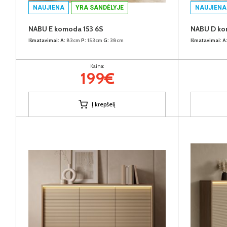
NAUJIENA
YRA SANDĖLYJE
NAUJIENA
NABU E komoda 153 6S
NABU D ko
Išmatavimai:
A:
83cm
P:
153cm
G:
38cm
Išmatavimai:
A
Kaina:
199€
Į krepšelį