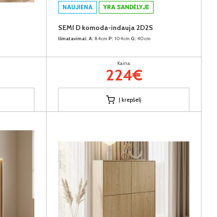
NAUJIENA
YRA SANDĖLYJE
SEMI D komoda-indauja 2D2S
Išmatavimai:
A:
84cm
P:
104cm
G:
40cm
Kaina:
224€
Į krepšelį