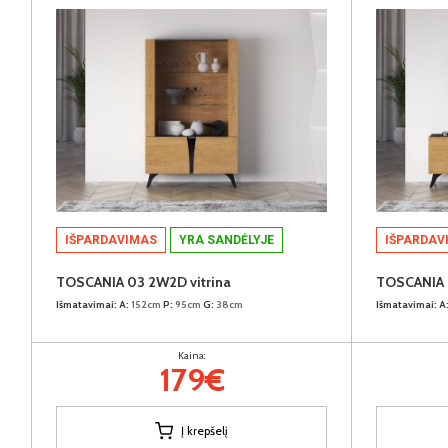
IŠPARDAVIMAS
YRA SANDĖLYJE
IŠPARDAV
TOSCANIA 03 2W2D vitrina
TOSCANIA 
Išmatavimai:
A:
152cm
P:
95cm
G:
38cm
Išmatavimai:
A
Kaina:
179€
Į krepšelį