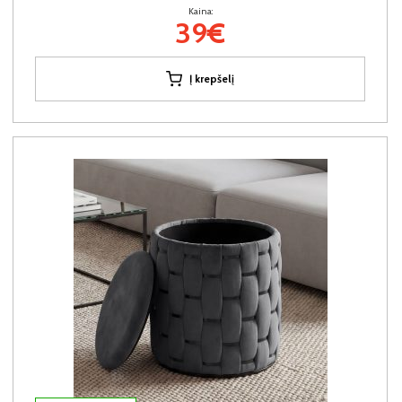
Kaina:
39€
Į krepšelį