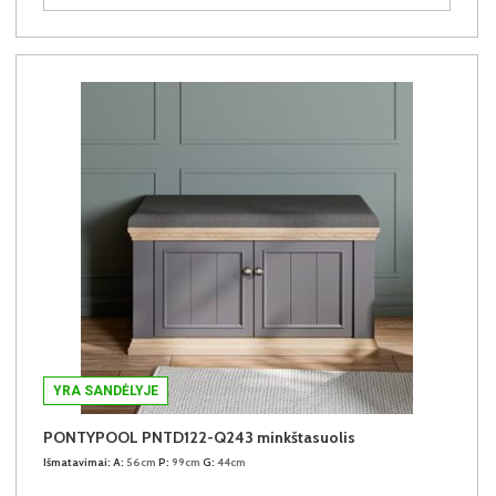
YRA SANDĖLYJE
PONTYPOOL PNTD122-Q243 minkštasuolis
Išmatavimai:
A:
56cm
P:
99cm
G:
44cm