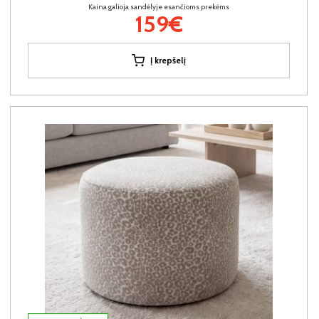
Kaina galioja sandėlyje esančioms prekėms
159€
Į krepšelį