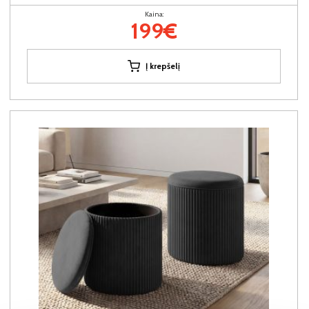
Kaina:
199€
Į krepšelį