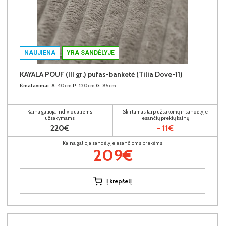
NAUJIENA
YRA SANDĖLYJE
KAYALA POUF (III gr.) pufas-banketė (Tilia Dove-11)
Išmatavimai:
A:
40cm
P:
120cm
G:
85cm
Kaina galioja individualiems
Skirtumas tarp užsakomų ir sandėlyje
užsakymams
esančių prekių kainų
220€
- 11€
Kaina galioja sandėlyje esančioms prekėms
209€
Į krepšelį