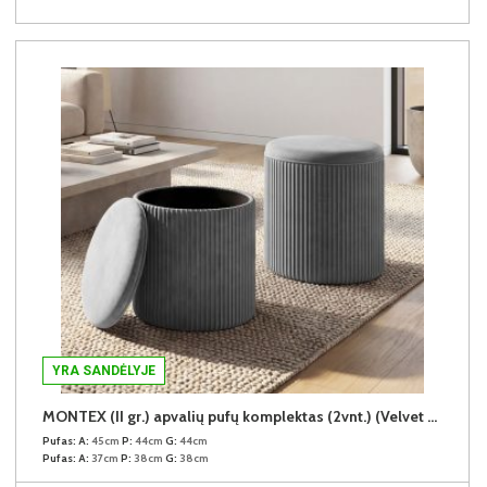
YRA SANDĖLYJE
MONTEX (II gr.) apvalių pufų komplektas (2vnt.) (Velvet #13 Šviesiai pilkas)
Pufas:
A:
45cm
P:
44cm
G:
44cm
Pufas:
A:
37cm
P:
38cm
G:
38cm