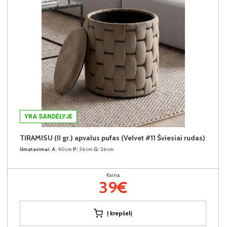
YRA SANDĖLYJE
TIRAMISU (II gr.) apvalus pufas (Velvet #11 Šviesiai rudas)
Išmatavimai:
A:
40cm
P:
36cm
G:
36cm
Kaina:
39€
Į krepšelį