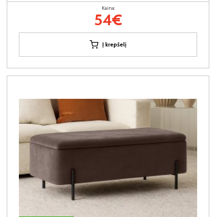
Kaina:
54€
Į krepšelį