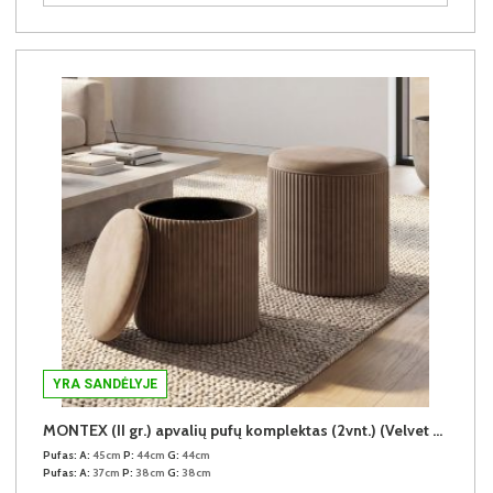
YRA SANDĖLYJE
MONTEX (II gr.) apvalių pufų komplektas (2vnt.) (Velvet #31 Rudas)
Pufas:
A:
45cm
P:
44cm
G:
44cm
Pufas:
A:
37cm
P:
38cm
G:
38cm