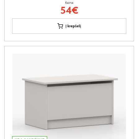
Kaina:
54€
Į krepšelį