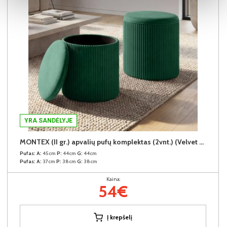
YRA SANDĖLYJE
MONTEX (II gr.) apvalių pufų komplektas (2vnt.) (Velvet #65 Žalias)
Pufas:
A:
45cm
P:
44cm
G:
44cm
Pufas:
A:
37cm
P:
38cm
G:
38cm
Kaina:
54€
Į krepšelį