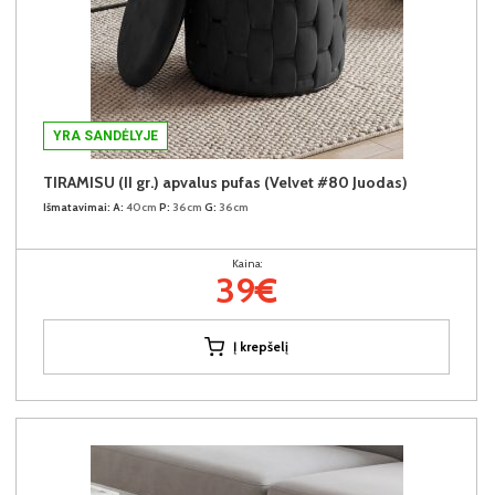
YRA SANDĖLYJE
TIRAMISU (II gr.) apvalus pufas (Velvet #80 Juodas)
Išmatavimai:
A:
40cm
P:
36cm
G:
36cm
Kaina:
39€
Į krepšelį