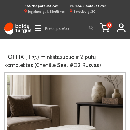
KAUNO parduotuvė:
VILNIAUS parduotuvė:
Jėgainės g. 1, Biruliškės
Sodybų g. 30
0
☰
TOFFIX (II gr.) minkštasuolio ir 2 pufų
komplektas (Chenille Seal #02 Rusvas)