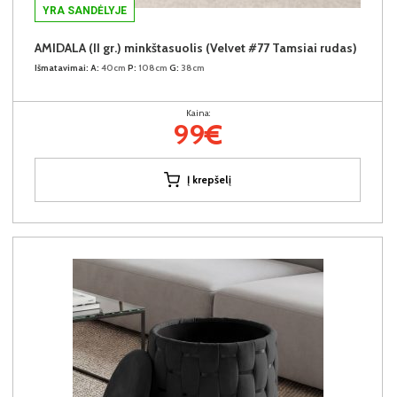
YRA SANDĖLYJE
AMIDALA (II gr.) minkštasuolis (Velvet #77 Tamsiai rudas)
Išmatavimai:
A:
40cm
P:
108cm
G:
38cm
Kaina:
99€
Į krepšelį