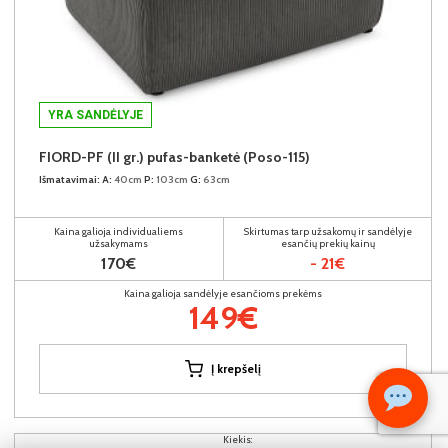
YRA SANDĖLYJE
FIORD-PF (II gr.) pufas-banketė (Poso-115)
Išmatavimai:
A:
40cm
P:
103cm
G:
63cm
Kaina galioja individualiems
Skirtumas tarp užsakomų ir sandėlyje
užsakymams
esančių prekių kainų
170€
- 21€
Kaina galioja sandėlyje esančioms prekėms
149€
Į krepšelį
Kiekis: