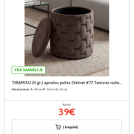
YRA SANDĖLYJE
TIRAMISU (II gr.) apvalus pufas (Velvet #77 Tamsiai rudas)
Išmatavimai:
A:
40cm
P:
36cm
G:
36cm
Kaina:
39€
Į krepšelį