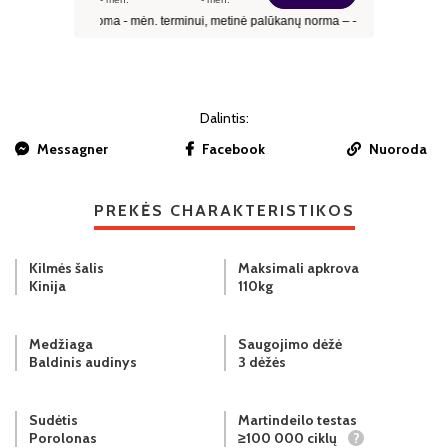
Dalintis:
Messagner
Facebook
Nuoroda
PREKĖS CHARAKTERISTIKOS
Kilmės šalis
Maksimali apkrova
Kinija
110kg
Medžiaga
Saugojimo dėžė
Baldinis audinys
3 dėžės
Sudėtis
Martindeilo testas
Porolonas
≥100 000 ciklų
?