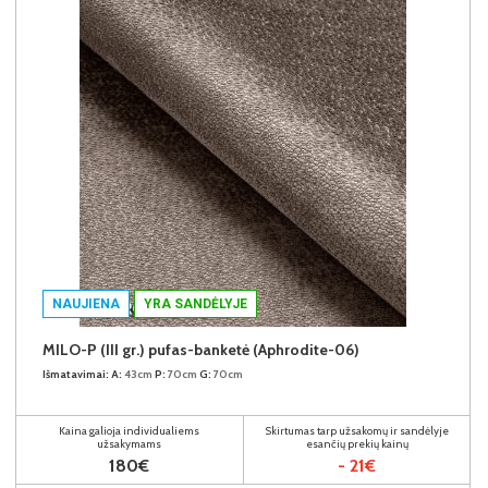
NAUJIENA
YRA SANDĖLYJE
MILO-P (III gr.) pufas-banketė (Aphrodite-06)
Išmatavimai:
A:
43cm
P:
70cm
G:
70cm
Kaina galioja individualiems
Skirtumas tarp užsakomų ir sandėlyje
užsakymams
esančių prekių kainų
180€
- 21€