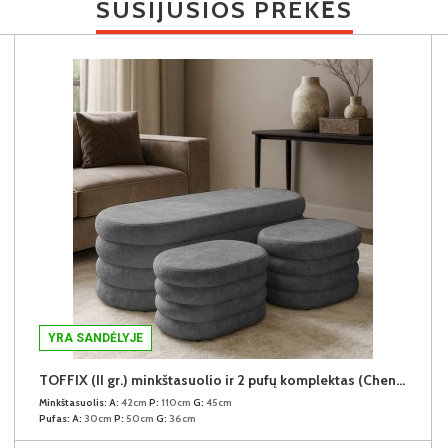
SUSIJUSIOS PREKĖS
YRA SANDĖLYJE
TOFFIX (II gr.) minkštasuolio ir 2 pufų komplektas (Chenille Seal #18 Pilkas)
Minkštasuolis:
A:
42cm
P:
110cm
G:
45cm
Pufas:
A:
30cm
P:
50cm
G:
36cm