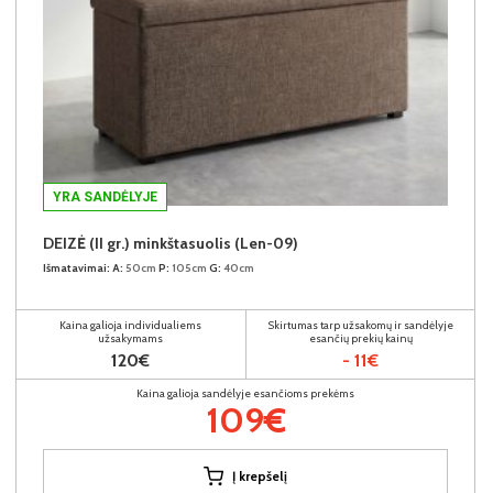
YRA SANDĖLYJE
DEIZĖ (II gr.) minkštasuolis (Len-09)
Išmatavimai:
A:
50cm
P:
105cm
G:
40cm
Kaina galioja individualiems
Skirtumas tarp užsakomų ir sandėlyje
užsakymams
esančių prekių kainų
120€
- 11€
Kaina galioja sandėlyje esančioms prekėms
109€
Į krepšelį