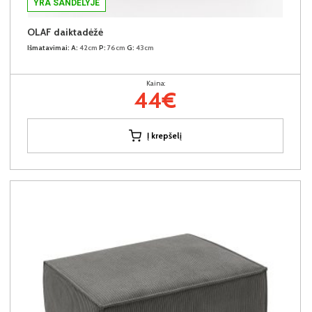
YRA SANDĖLYJE
OLAF daiktadėžė
Išmatavimai:
A:
42cm
P:
76cm
G:
43cm
Kaina:
44€
Į krepšelį