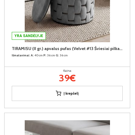
YRA SANDĖLYJE
TIRAMISU (II gr.) apvalus pufas (Velvet #13 Šviesiai pilkas)
Išmatavimai:
A:
40cm
P:
36cm
G:
36cm
Kaina:
39€
Į krepšelį