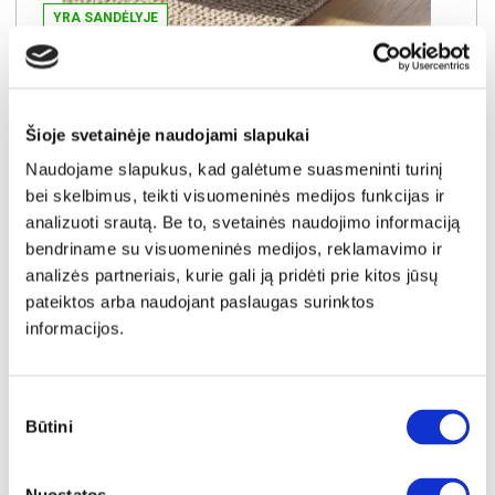
YRA SANDĖLYJE
MONTEX (II gr.) apvalių pufų komplektas (2vnt.) (Velvet #80 Juodas)
Pufas:
A:
45cm
P:
44cm
G:
44cm
Pufas:
A:
37cm
P:
38cm
G:
38cm
Šioje svetainėje naudojami slapukai
Kaina:
54€
Naudojame slapukus, kad galėtume suasmeninti turinį
bei skelbimus, teikti visuomeninės medijos funkcijas ir
analizuoti srautą. Be to, svetainės naudojimo informaciją
Į krepšelį
bendriname su visuomeninės medijos, reklamavimo ir
analizės partneriais, kurie gali ją pridėti prie kitos jūsų
pateiktos arba naudojant paslaugas surinktos
informacijos.
Sutikimo
Būtini
pasirinkimas