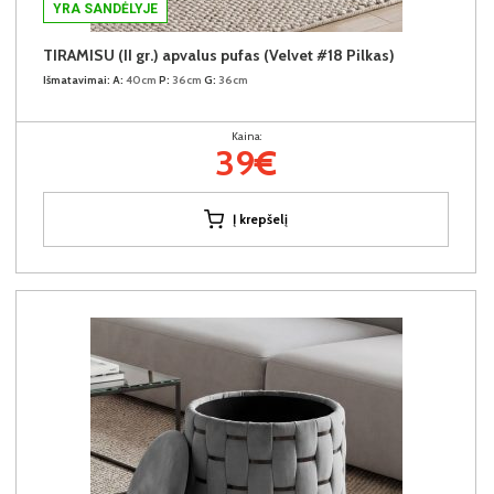
YRA SANDĖLYJE
TIRAMISU (II gr.) apvalus pufas (Velvet #18 Pilkas)
Išmatavimai:
A:
40cm
P:
36cm
G:
36cm
Kaina:
39€
Į krepšelį