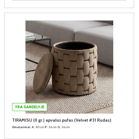
YRA SANDĖLYJE
TIRAMISU (II gr.) apvalus pufas (Velvet #31 Rudas)
Išmatavimai:
A:
40cm
P:
36cm
G:
36cm