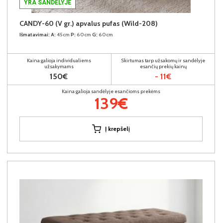
YRA SANDĖLYJE
CANDY-60 (V gr.) apvalus pufas (Wild-208)
Išmatavimai:
A:
45cm
P:
60cm
G:
60cm
Kaina galioja individualiems
Skirtumas tarp užsakomų ir sandėlyje
užsakymams
esančių prekių kainų
150€
- 11€
Kaina galioja sandėlyje esančioms prekėms
139€
Į krepšelį