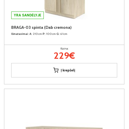
YRA SANDĖLYJE
BRAGA-03 spinta (Dab cremona)
Išmatavimai:
A:
210cm
P:
100cm
G:
61cm
Kaina:
229€
Į krepšelį