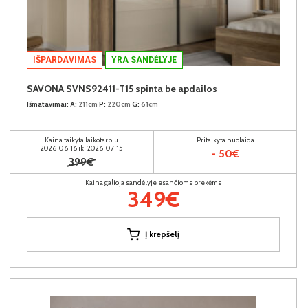
IŠPARDAVIMAS
YRA SANDĖLYJE
SAVONA SVNS92411-T15 spinta be apdailos
Išmatavimai:
A:
211cm
P:
220cm
G:
61cm
Kaina taikyta laikotarpiu
Pritaikyta nuolaida
2026-06-16 iki 2026-07-15
- 50€
399€
Kaina galioja sandėlyje esančioms prekėms
349€
Į krepšelį