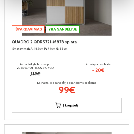
IŠPARDAVIMAS
YRA SANDĖLYJE
QUADRO 2 QDRS721-M878 spinta
Išmatavimai:
A:
185cm
P:
94cm
G:
53cm
Kaina taikyta laikotarpiu
Pritaikyta nuolaida
2026-07-01 iki 2026-07-30
- 20€
119€
Kaina galioja sandėlyje esančioms prekėms
99€
Į krepšelį