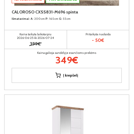
CALOROSO CXSS831-M696 spinta
Išmatavimai:
A:
200cm
P:
165cm
G:
55cm
Kaina taikyta laikotarpiu
Pritaikyta nuolaida
2026-06-25 iki 2026-07-24
- 50€
399€
Kaina galioja sandėlyje esančioms prekėms
349€
Į krepšelį