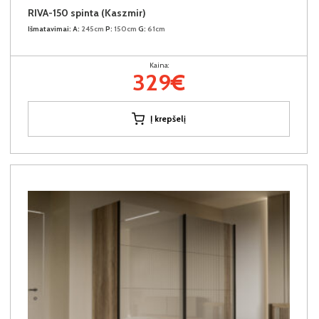
RIVA-150 spinta (Kaszmir)
Išmatavimai:
A:
245cm
P:
150cm
G:
61cm
Kaina:
329€
Į krepšelį