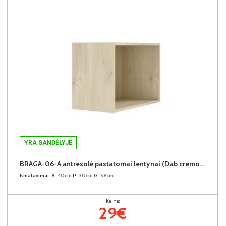
YRA SANDĖLYJE
BRAGA-06-A antresolė pastatomai lentynai (Dab cremona)
Išmatavimai:
A:
40cm
P:
30cm
G:
59cm
Kaina:
29€