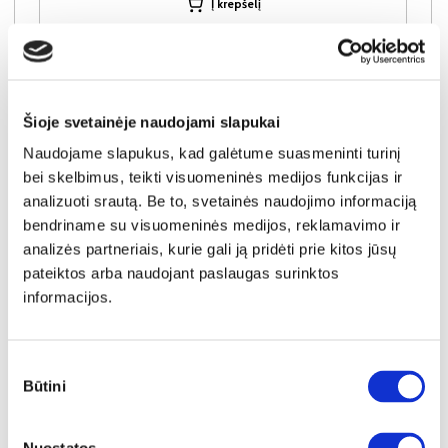
Į krepšelį
Šioje svetainėje naudojami slapukai
Naudojame slapukus, kad galėtume suasmeninti turinį
bei skelbimus, teikti visuomeninės medijos funkcijas ir
analizuoti srautą. Be to, svetainės naudojimo informaciją
bendriname su visuomeninės medijos, reklamavimo ir
analizės partneriais, kurie gali ją pridėti prie kitos jūsų
pateiktos arba naudojant paslaugas surinktos
informacijos.
Sutikimo
SUPER KAINA
YRA SANDĖLYJE
Būtini
pasirinkimas
BALTIC A spinta 220
Išmatavimai:
A:
210cm
P:
223cm
G:
59cm