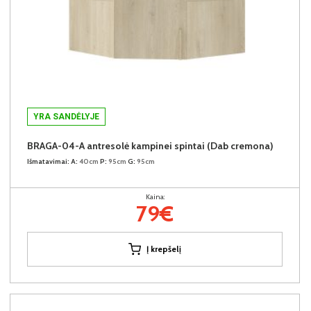
YRA SANDĖLYJE
BRAGA-04-A antresolė kampinei spintai (Dab cremona)
Išmatavimai:
A:
40cm
P:
95cm
G:
95cm
Kaina:
79€
Į krepšelį