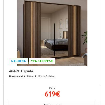
NAUJIENA
YRA SANDĖLYJE
AMARO E spinta
Išmatavimai:
A:
210cm
P:
223cm
G:
60cm
Kaina:
619€