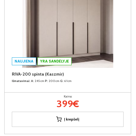
NAUJIENA
YRA SANDĖLYJE
RIVA-200 spinta (Kaszmir)
Išmatavimai:
A:
245cm
P:
200cm
G:
61cm
Kaina:
399€
Į krepšelį