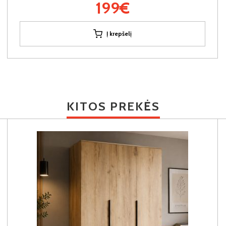
199€
Į krepšelį
KITOS PREKĖS