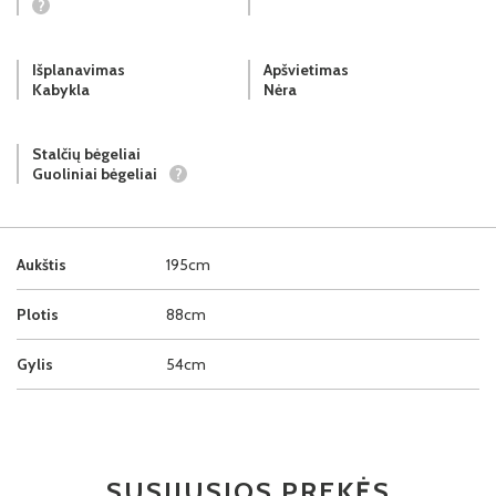
?
Išplanavimas
Apšvietimas
Kabykla
Nėra
Stalčių bėgeliai
Guoliniai bėgeliai
?
Aukštis
195cm
Plotis
88cm
Gylis
54cm
SUSIJUSIOS PREKĖS