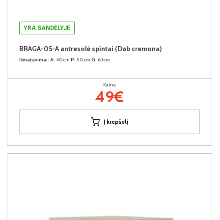
YRA SANDĖLYJE
BRAGA-05-A antresolė spintai (Dab cremona)
Išmatavimai:
A:
40cm
P:
50cm
G:
61cm
Kaina:
49€
Į krepšelį