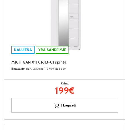
NAUJIENA
YRA SANDĖLYJE
MICHIGAN X1FC1613-C1 spinta
Išmatavimai:
A:
203cm
P:
79cm
G:
36cm
Kaina:
199€
Į krepšelį