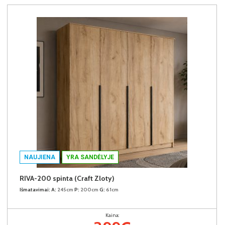
NAUJIENA
YRA SANDĖLYJE
RIVA-200 spinta (Craft Zloty)
Išmatavimai:
A:
245cm
P:
200cm
G:
61cm
Kaina: