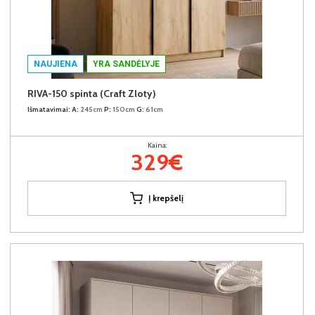
NAUJIENA
YRA SANDĖLYJE
RIVA-150 spinta (Craft Zloty)
Išmatavimai:
A:
245cm
P:
150cm
G:
61cm
Kaina:
329€
Į krepšelį