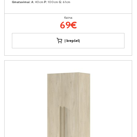
Išmatavimai:
A:
40cm
P:
100cm
G:
61cm
Kaina:
69€
Į krepšelį