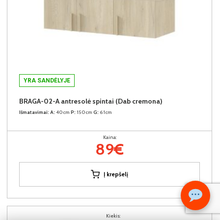
YRA SANDĖLYJE
BRAGA-02-A antresolė spintai (Dab cremona)
Išmatavimai:
A:
40cm
P:
150cm
G:
61cm
Kaina:
89€
Į krepšelį
Kiekis: