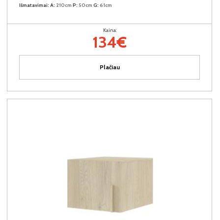
Išmatavimai:
A:
210cm
P:
50cm
G:
61cm
Kaina:
134€
Plačiau