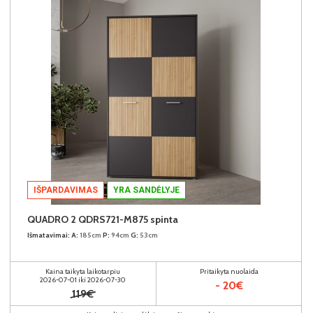
IŠPARDAVIMAS
YRA SANDĖLYJE
QUADRO 2 QDRS721-M875 spinta
Išmatavimai:
A:
185cm
P:
94cm
G:
53cm
Kaina taikyta laikotarpiu
Pritaikyta nuolaida
2026-07-01 iki 2026-07-30
- 20€
119€