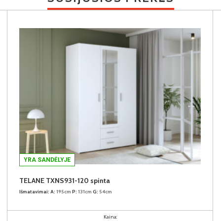
YRA SANDĖLYJE
TELANE TXNS931-120 spinta
Išmatavimai:
A:
195cm
P:
131cm
G:
54cm
Kaina: