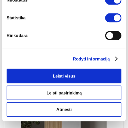
Nuostatos
Kaina taikyta laikotarpiu
Pritaikyta nuolaida
2026-06-28 iki 2026-07-27
- 20€
Statistika
599€
Kaina galioja sandėlyje esančioms prekėms
579€
Rinkodara
Į krepšelį
Rodyti informaciją
Leisti visus
Leisti pasirinkimą
Atmesti