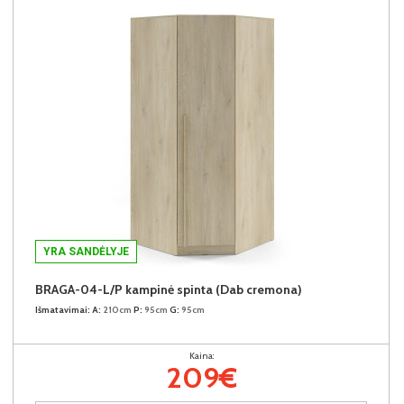
YRA SANDĖLYJE
BRAGA-04-L/P kampinė spinta (Dab cremona)
Išmatavimai:
A:
210cm
P:
95cm
G:
95cm
Kaina:
209€