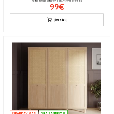
Kaina galioja sandėlyje esančioms prekėms
99€
Į krepšelį
IŠPARDAVIMAS
YRA SANDĖLYJE