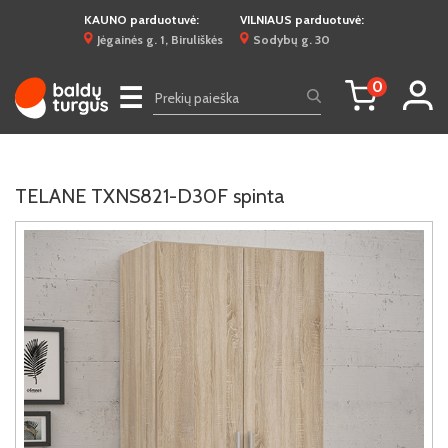
KAUNO parduotuvė:
VILNIAUS parduotuvė:
Jėgainės g. 1, Biruliškės
Sodybų g. 30
0
☰
TELANE TXNS821-D30F spinta