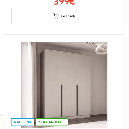
399€
Į krepšelį
NAUJIENA
YRA SANDĖLYJE