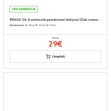
YRA SANDĖLYJE
BRAGA-06-A antresolė pastatomai lentynai (Dab cremona)
Išmatavimai:
A:
40cm
P:
30cm
G:
59cm
Kaina:
29€
Į krepšelį