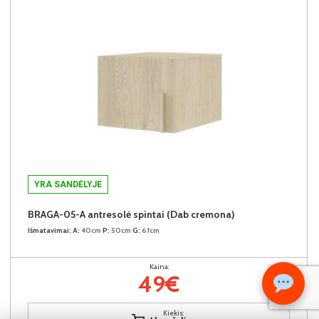
YRA SANDĖLYJE
BRAGA-05-A antresolė spintai (Dab cremona)
Išmatavimai:
A:
40cm
P:
50cm
G:
61cm
Kaina:
49€
Kiekis: