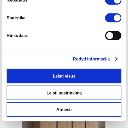
Nuostatos
Išmatavimai:
A:
245cm
P:
200cm
G:
61cm
Statistika
Kaina:
399€
Rinkodara
Į krepšelį
Rodyti informaciją
Leisti visus
Leisti pasirinkimą
Atmesti