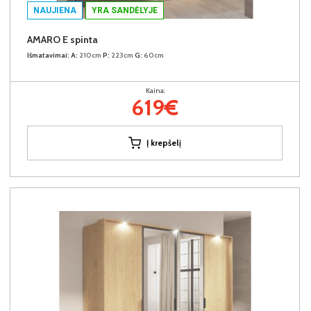
NAUJIENA
YRA SANDĖLYJE
AMARO E spinta
Išmatavimai:
A:
210cm
P:
223cm
G:
60cm
Kaina:
619€
Į krepšelį