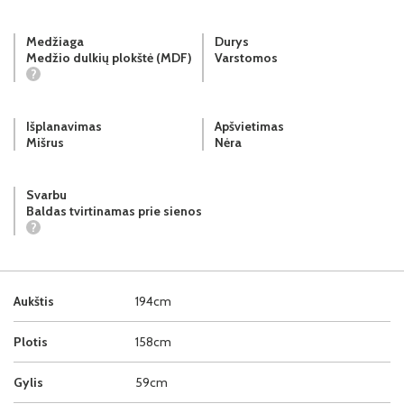
Medžiaga
Durys
Medžio dulkių plokštė (MDF)
Varstomos
?
Išplanavimas
Apšvietimas
Mišrus
Nėra
Svarbu
Baldas tvirtinamas prie sienos
?
Aukštis
194cm
Plotis
158cm
Gylis
59cm