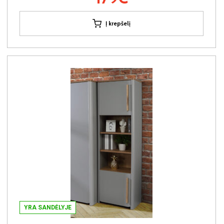
Į krepšelį
YRA SANDĖLYJE