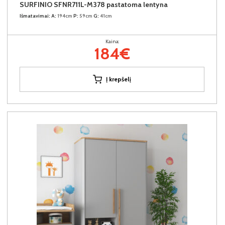
SURFINIO SFNR711L-M378 pastatoma lentyna
Išmatavimai:
A:
194cm
P:
59cm
G:
41cm
Kaina:
184€
Į krepšelį