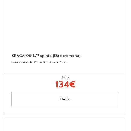
BRAGA-05-L/P spinta (Dab cremona)
Išmatavimai:
A:
210cm
P:
50cm
G:
61cm
Kaina:
134€
Plačiau