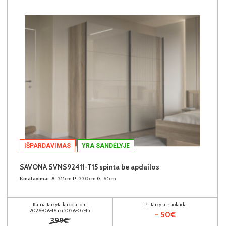
IŠPARDAVIMAS
YRA SANDĖLYJE
SAVONA SVNS92411-T15 spinta be apdailos
Išmatavimai:
A:
211cm
P:
220cm
G:
61cm
Kaina taikyta laikotarpiu
Pritaikyta nuolaida
2026-06-16 iki 2026-07-15
- 50€
399€