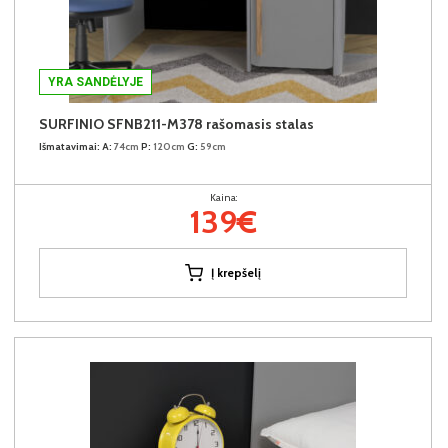
YRA SANDĖLYJE
SURFINIO SFNB211-M378 rašomasis stalas
Išmatavimai:
A:
74cm
P:
120cm
G:
59cm
Kaina:
139€
Į krepšelį