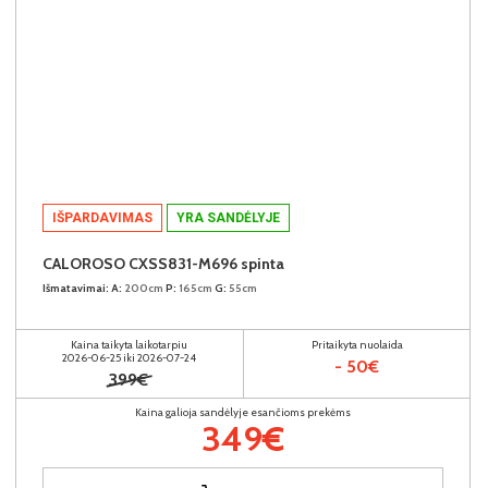
IŠPARDAVIMAS
YRA SANDĖLYJE
CALOROSO CXSS831-M696 spinta
Išmatavimai:
A:
200cm
P:
165cm
G:
55cm
Kaina taikyta laikotarpiu
Pritaikyta nuolaida
2026-06-25 iki 2026-07-24
- 50€
399€
Kaina galioja sandėlyje esančioms prekėms
349€