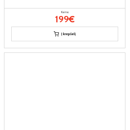
Kaina:
199€
Į krepšelį