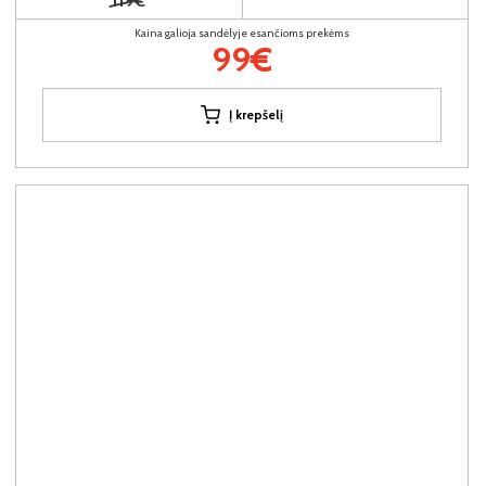
119€
Kaina galioja sandėlyje esančioms prekėms
99€
Į krepšelį