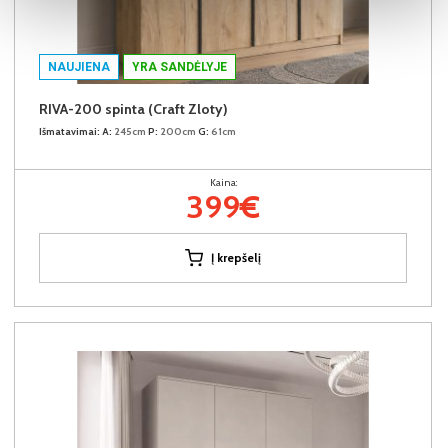
NAUJIENA
YRA SANDĖLYJE
RIVA-200 spinta (Craft Zloty)
Išmatavimai:
A:
245cm
P:
200cm
G:
61cm
Kaina:
399€
Į krepšelį