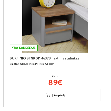
YRA SANDĖLYJE
SURFINIO SFNK011-M378 naktinis staliukas
Išmatavimai:
A:
44cm
P:
49cm
G:
41cm
Kaina:
89€
Į krepšelį