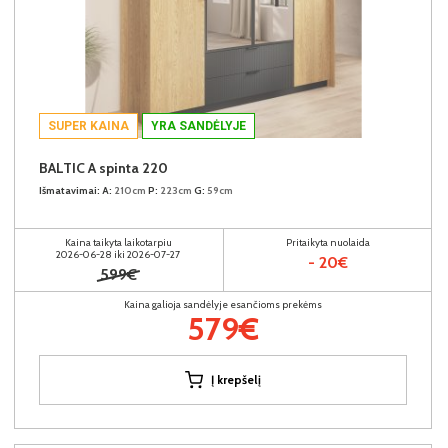
SUPER KAINA
YRA SANDĖLYJE
BALTIC A spinta 220
Išmatavimai:
A:
210cm
P:
223cm
G:
59cm
Kaina taikyta laikotarpiu
Pritaikyta nuolaida
2026-06-28 iki 2026-07-27
- 20€
599€
Kaina galioja sandėlyje esančioms prekėms
579€
Į krepšelį