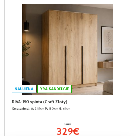
NAUJIENA
YRA SANDĖLYJE
RIVA-150 spinta (Craft Zloty)
Išmatavimai:
A:
245cm
P:
150cm
G:
61cm
Kaina:
329€