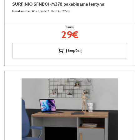
SURFINIO SFNB01-M378 pakabinama lentyna
Išmatavimai:
A:
23cm
P:
110cm
G:
22cm
Kaina:
29€
Į krepšelį