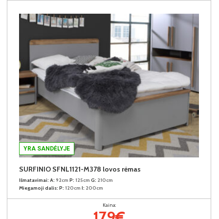
YRA SANDĖLYJE
SURFINIO SFNL1121-M378 lovos rėmas
Išmatavimai:
A:
92cm
P:
125cm
G:
210cm
Miegamoji dalis:
P:
120cm
I:
200cm
Kaina:
179€