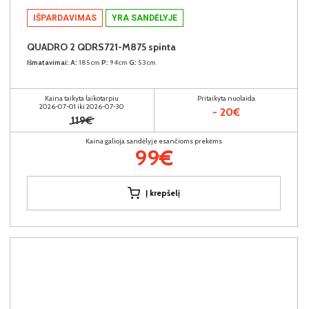
IŠPARDAVIMAS
YRA SANDĖLYJE
QUADRO 2 QDRS721-M875 spinta
Išmatavimai:
A:
185cm
P:
94cm
G:
53cm
Kaina taikyta laikotarpiu
Pritaikyta nuolaida
2026-07-01 iki 2026-07-30
- 20€
119€
Kaina galioja sandėlyje esančioms prekėms
99€
Į krepšelį