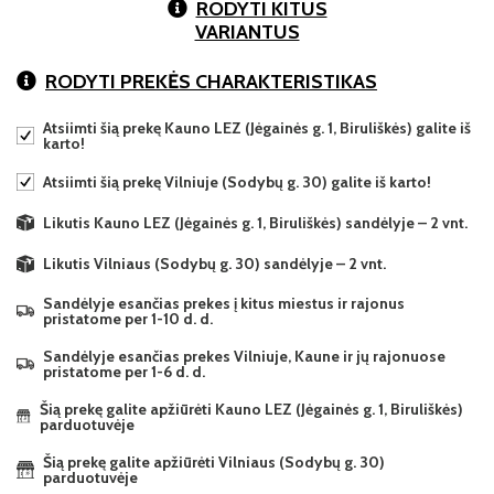
RODYTI KITUS
VARIANTUS
RODYTI PREKĖS CHARAKTERISTIKAS
Atsiimti šią prekę Kauno LEZ (Jėgainės g. 1, Biruliškės) galite iš
karto!
Atsiimti šią prekę Vilniuje (Sodybų g. 30) galite iš karto!
Likutis Kauno LEZ (Jėgainės g. 1, Biruliškės) sandėlyje – 2 vnt.
Likutis Vilniaus (Sodybų g. 30) sandėlyje – 2 vnt.
Sandėlyje esančias prekes į kitus miestus ir rajonus
pristatome per 1-10 d. d.
Sandėlyje esančias prekes Vilniuje, Kaune ir jų rajonuose
pristatome per 1-6 d. d.
Šią prekę galite apžiūrėti Kauno LEZ (Jėgainės g. 1, Biruliškės)
parduotuvėje
Šią prekę galite apžiūrėti Vilniaus (Sodybų g. 30)
parduotuvėje