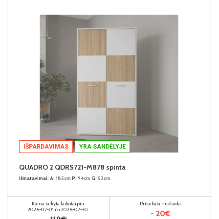
IŠPARDAVIMAS
YRA SANDĖLYJE
QUADRO 2 QDRS721-M878 spinta
Išmatavimai:
A:
185cm
P:
94cm
G:
53cm
Kaina taikyta laikotarpiu
Pritaikyta nuolaida
2026-07-01 iki 2026-07-30
- 20€