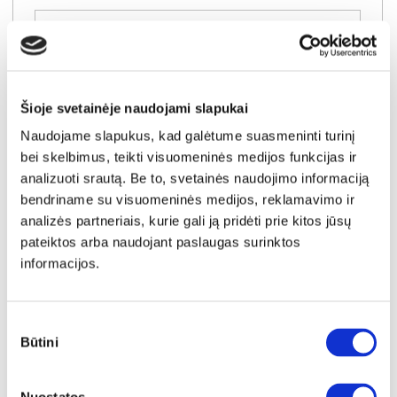
Į krepšelį
Šioje svetainėje naudojami slapukai
Naudojame slapukus, kad galėtume suasmeninti turinį
bei skelbimus, teikti visuomeninės medijos funkcijas ir
analizuoti srautą. Be to, svetainės naudojimo informaciją
bendriname su visuomeninės medijos, reklamavimo ir
analizės partneriais, kurie gali ją pridėti prie kitos jūsų
pateiktos arba naudojant paslaugas surinktos
informacijos.
Sutikimo
Būtini
pasirinkimas
NAUJIENA
YRA SANDĖLYJE
RIVA-200 spinta (Kaszmir)