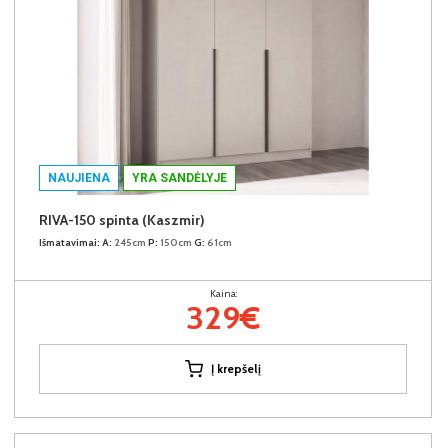
NAUJIENA
YRA SANDĖLYJE
RIVA-150 spinta (Kaszmir)
Išmatavimai:
A:
245cm
P:
150cm
G:
61cm
Kaina:
329€
Į krepšelį