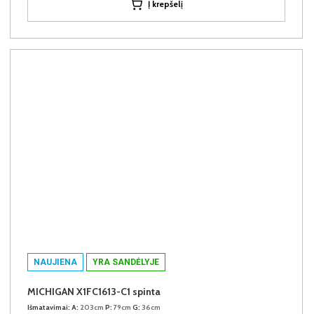
Į krepšelį
NAUJIENA
YRA SANDĖLYJE
MICHIGAN X1FC1613-C1 spinta
Išmatavimai:
A:
203cm
P:
79cm
G:
36cm