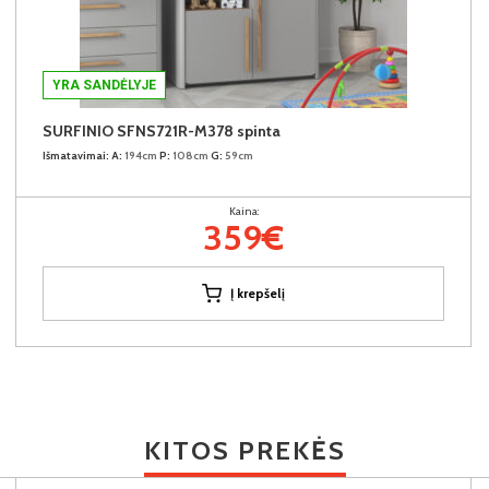
YRA SANDĖLYJE
SURFINIO SFNS721R-M378 spinta
Išmatavimai:
A:
194cm
P:
108cm
G:
59cm
Kaina:
359€
Į krepšelį
KITOS PREKĖS