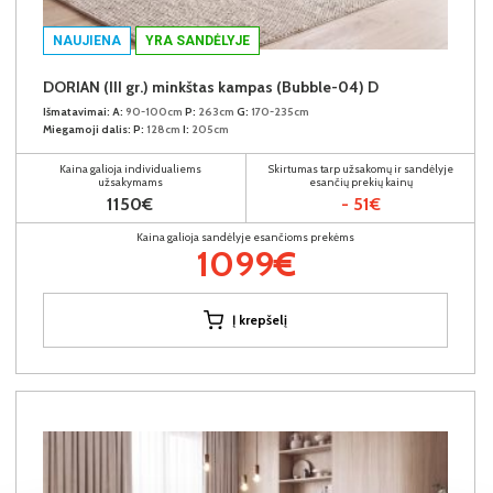
NAUJIENA
YRA SANDĖLYJE
DORIAN (III gr.) minkštas kampas (Bubble-04) D
Išmatavimai:
A:
90-100cm
P:
263cm
G:
170-235cm
Miegamoji dalis:
P:
128cm
I:
205cm
Kaina galioja individualiems
Skirtumas tarp užsakomų ir sandėlyje
užsakymams
esančių prekių kainų
1150€
- 51€
Kaina galioja sandėlyje esančioms prekėms
1099€
Į krepšelį