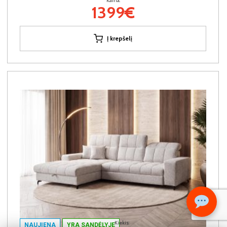
Kaina:
1399€
Į krepšelį
Kiekis:
NAUJIENA
YRA SANDĖLYJE