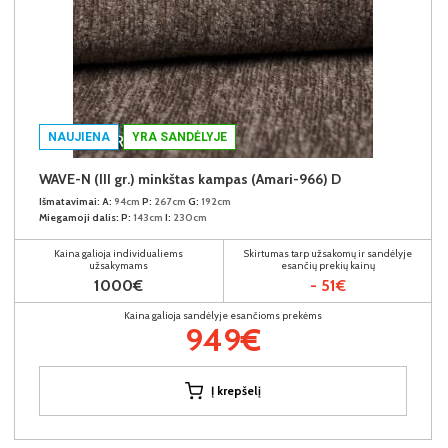
NAUJIENA
YRA SANDĖLYJE
WAVE-N (III gr.) minkštas kampas (Amari-966) D
Išmatavimai:
A:
94cm
P:
267cm
G:
192cm
Miegamoji dalis:
P:
143cm
I:
230cm
Kaina galioja individualiems
Skirtumas tarp užsakomų ir sandėlyje
užsakymams
esančių prekių kainų
1000€
- 51€
Kaina galioja sandėlyje esančioms prekėms
949€
Į krepšelį