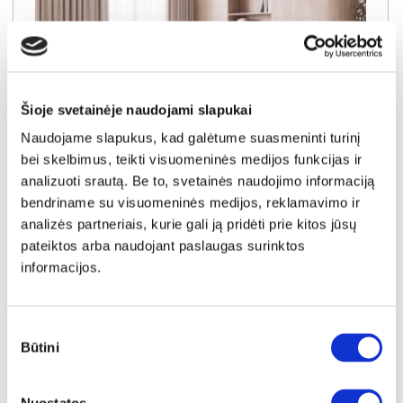
Šioje svetainėje naudojami slapukai
Naudojame slapukus, kad galėtume suasmeninti turinį
bei skelbimus, teikti visuomeninės medijos funkcijas ir
analizuoti srautą. Be to, svetainės naudojimo informaciją
NAUJIENA
YRA SANDĖLYJE
bendriname su visuomeninės medijos, reklamavimo ir
analizės partneriais, kurie gali ją pridėti prie kitos jūsų
DORIAN (III gr.) minkštas kampas (Bubble-04) K
pateiktos arba naudojant paslaugas surinktos
Išmatavimai:
A:
90-100cm
P:
263cm
G:
170-235cm
Miegamoji dalis:
P:
128cm
I:
205cm
informacijos.
Kaina galioja individualiems
Skirtumas tarp užsakomų ir sandėlyje
užsakymams
esančių prekių kainų
1150€
- 51€
Sutikimo
Būtini
pasirinkimas
Kaina galioja sandėlyje esančioms prekėms
1099€