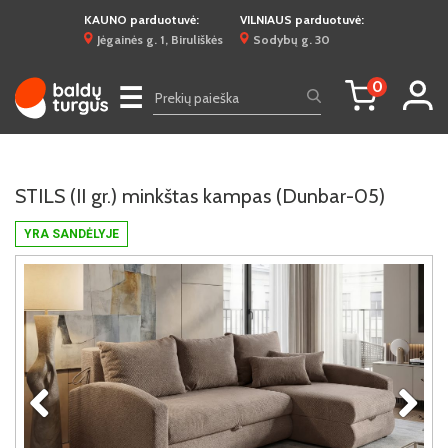
KAUNO parduotuvė:
VILNIAUS parduotuvė:
Jėgainės g. 1, Biruliškės
Sodybų g. 30
0
☰
STILS (II gr.) minkštas kampas (Dunbar-05)
YRA SANDĖLYJE