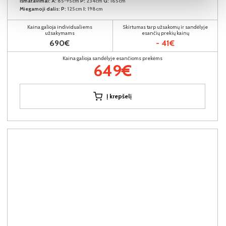
Išmatavimai:
A:
85-95cm
P:
234cm
G:
165cm
Miegamoji dalis:
P:
125cm
I:
198cm
Kaina galioja individualiems
Skirtumas tarp užsakomų ir sandėlyje
užsakymams
esančių prekių kainų
690€
- 41€
Kaina galioja sandėlyje esančioms prekėms
649€
Į krepšelį