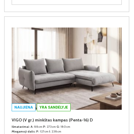
NAUJIENA
YRA SANDĖLYJE
VIGO (V gr.) minkštas kampas (Penta-16) D
Išmatavimai:
A:
88cm
P:
273cm
G:
180cm
Miegamoji dalis:
P:
127cm
I:
238cm