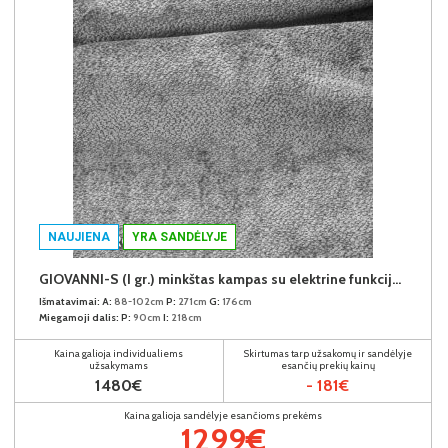
NAUJIENA
YRA SANDĖLYJE
GIOVANNI-S (I gr.) minkštas kampas su elektrine funkcija (Aphrodite-21) D
Išmatavimai:
A:
88-102cm
P:
271cm
G:
176cm
Miegamoji dalis:
P:
90cm
I:
218cm
Kaina galioja individualiems
Skirtumas tarp užsakomų ir sandėlyje
užsakymams
esančių prekių kainų
1480€
- 181€
Kaina galioja sandėlyje esančioms prekėms
1299€