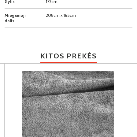
Gylis
172cm
Miegamoji
208cm x 165cm
dalis
KITOS PREKĖS