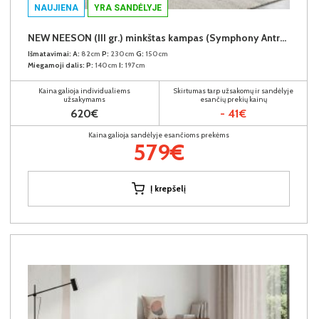
NAUJIENA
YRA SANDĖLYJE
NEW NEESON (III gr.) minkštas kampas (Symphony Antracite-20)
Išmatavimai:
A:
82cm
P:
230cm
G:
150cm
Miegamoji dalis:
P:
140cm
I:
197cm
Kaina galioja individualiems
Skirtumas tarp užsakomų ir sandėlyje
užsakymams
esančių prekių kainų
620€
- 41€
Kaina galioja sandėlyje esančioms prekėms
579€
Į krepšelį