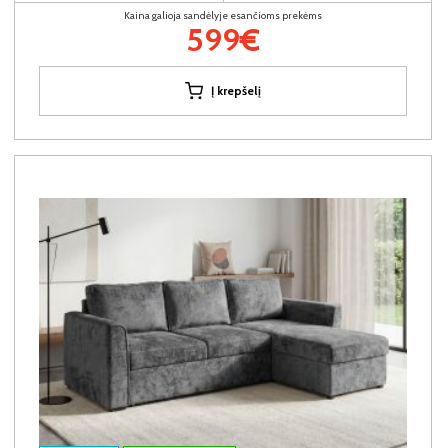
Kaina galioja sandėlyje esančioms prekėms
599€
Į krepšelį