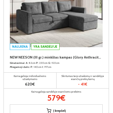
NAUJIENA
YRA SANDĖLYJE
NEW NEESON (III gr.) minkštas kampas (Glory Anthracite-18)
Išmatavimai:
A:
82cm
P:
230cm
G:
150cm
Miegamoji dalis:
P:
140cm
I:
197cm
Kaina galioja individualiems
Skirtumas tarp užsakomų ir sandėlyje
užsakymams
esančių prekių kainų
620€
- 41€
Kaina galioja sandėlyje esančioms prekėms
579€
Į krepšelį