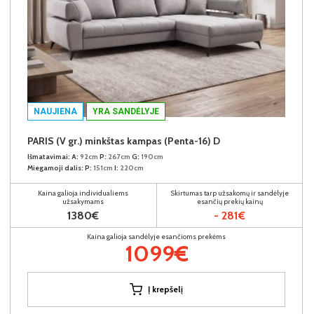
NAUJIENA
YRA SANDĖLYJE
PARIS (V gr.) minkštas kampas (Penta-16) D
Išmatavimai:
A:
92cm
P:
267cm
G:
190cm
Miegamoji dalis:
P:
151cm
I:
220cm
Kaina galioja individualiems
Skirtumas tarp užsakomų ir sandėlyje
užsakymams
esančių prekių kainų
1380€
- 281€
Kaina galioja sandėlyje esančioms prekėms
1099€
Į krepšelį