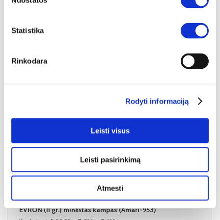
Nuostatos
Į krepšelį
Statistika
Rinkodara
Rodyti informaciją
Leisti visus
Leisti pasirinkimą
Atmesti
NAUJIENA
YRA SANDĖLYJE
EVRON (II gr.) minkštas kampas (Amari-953)