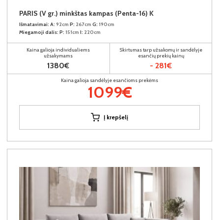
PARIS (V gr.) minkštas kampas (Penta-16) K
Išmatavimai:
A:
92cm
P:
267cm
G:
190cm
Miegamoji dalis:
P:
151cm
I:
220cm
Kaina galioja individualiems
Skirtumas tarp užsakomų ir sandėlyje
užsakymams
esančių prekių kainų
1380€
- 281€
Kaina galioja sandėlyje esančioms prekėms
1099€
Į krepšelį