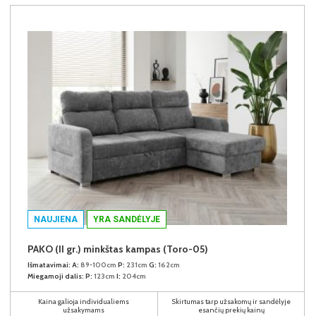
NAUJIENA
YRA SANDĖLYJE
PAKO (II gr.) minkštas kampas (Toro-05)
Išmatavimai:
A:
89-100cm
P:
231cm
G:
162cm
Miegamoji dalis:
P:
123cm
I:
204cm
Kaina galioja individualiems
Skirtumas tarp užsakomų ir sandėlyje
užsakymams
esančių prekių kainų