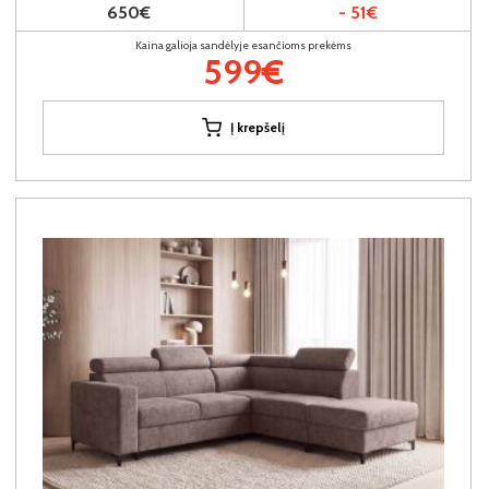
650€
- 51€
Kaina galioja sandėlyje esančioms prekėms
599€
Į krepšelį