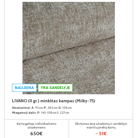
NAUJIENA
YRA SANDĖLYJE
LIVANO (II gr.) minkštas kampas (Milky-75)
Išmatavimai:
A:
95cm
P:
285cm
G:
158cm
Miegamoji dalis:
P:
145-158cm
I:
227cm
Kaina galioja individualiems
Skirtumas tarp užsakomų ir sandėlyje
užsakymams
esančių prekių kainų
650€
- 51€