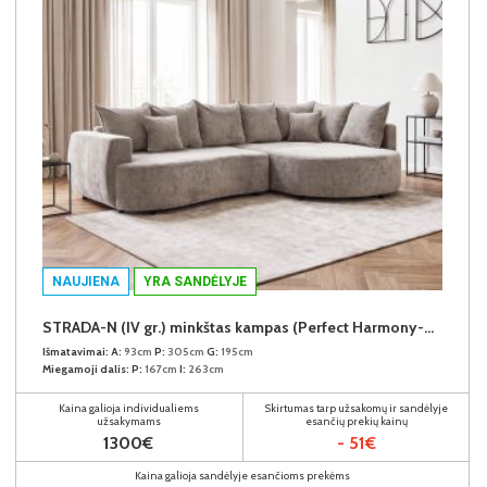
NAUJIENA
YRA SANDĖLYJE
STRADA-N (IV gr.) minkštas kampas (Perfect Harmony-04) D
Išmatavimai:
A:
93cm
P:
305cm
G:
195cm
Miegamoji dalis:
P:
167cm
I:
263cm
Kaina galioja individualiems
Skirtumas tarp užsakomų ir sandėlyje
užsakymams
esančių prekių kainų
1300€
- 51€
Kaina galioja sandėlyje esančioms prekėms