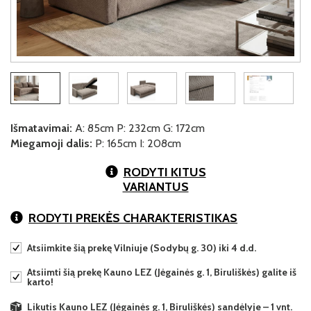
Išmatavimai:
A: 85cm P: 232cm G: 172cm
Miegamoji dalis:
P: 165cm I: 208cm
RODYTI KITUS
VARIANTUS
RODYTI PREKĖS CHARAKTERISTIKAS
Atsiimkite šią prekę Vilniuje (Sodybų g. 30) iki 4 d.d.
Atsiimti šią prekę Kauno LEZ (Jėgainės g. 1, Biruliškės) galite iš
karto!
Likutis Kauno LEZ (Jėgainės g. 1, Biruliškės) sandėlyje – 1 vnt.