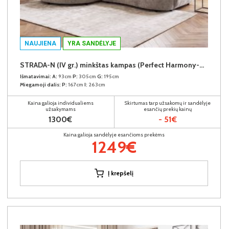
NAUJIENA
YRA SANDĖLYJE
STRADA-N (IV gr.) minkštas kampas (Perfect Harmony-04) K
Išmatavimai:
A:
93cm
P:
305cm
G:
195cm
Miegamoji dalis:
P:
167cm
I:
263cm
Kaina galioja individualiems
Skirtumas tarp užsakomų ir sandėlyje
užsakymams
esančių prekių kainų
1300€
- 51€
Kaina galioja sandėlyje esančioms prekėms
1249€
Į krepšelį