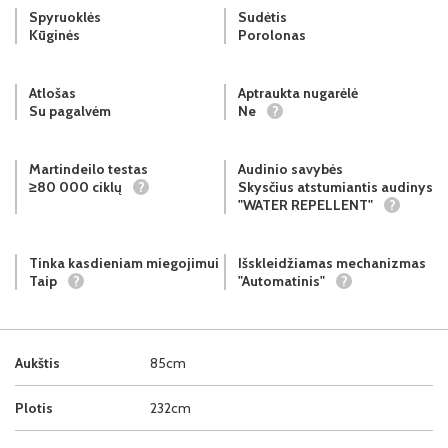
Spyruoklės
Sudėtis
Kūginės
Porolonas
Atlošas
Aptraukta nugarėlė
Su pagalvėm
Ne
?
Martindeilo testas
Audinio savybės
≥80 000 ciklų
?
Skysčius atstumiantis audinys
"WATER REPELLENT"
?
Tinka kasdieniam miegojimui
Išskleidžiamas mechanizmas
Taip
?
"Automatinis"
?
Aukštis
85cm
Plotis
232cm