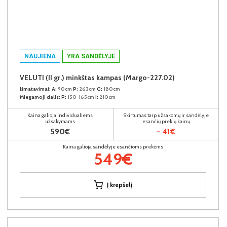
NAUJIENA
YRA SANDĖLYJE
VELUTI (II gr.) minkštas kampas (Margo-227.02)
Išmatavimai:
A:
90cm
P:
263cm
G:
180cm
Miegamoji dalis:
P:
150-165cm
I:
210cm
Kaina galioja individualiems
Skirtumas tarp užsakomų ir sandėlyje
užsakymams
esančių prekių kainų
590€
- 41€
Kaina galioja sandėlyje esančioms prekėms
549€
Į krepšelį