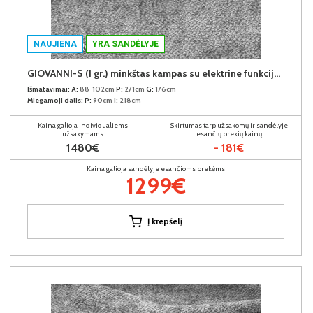
NAUJIENA
YRA SANDĖLYJE
GIOVANNI-S (I gr.) minkštas kampas su elektrine funkcija (Aphrodite-21) K
Išmatavimai:
A:
88-102cm
P:
271cm
G:
176cm
Miegamoji dalis:
P:
90cm
I:
218cm
Kaina galioja individualiems
Skirtumas tarp užsakomų ir sandėlyje
užsakymams
esančių prekių kainų
1480€
- 181€
Kaina galioja sandėlyje esančioms prekėms
1299€
Į krepšelį