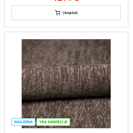
Į krepšelį
NAUJIENA
YRA SANDĖLYJE