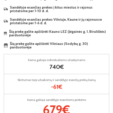
Sandėlyje esančias prekes į kitus miestus ir rajonus
pristatome per 1-10 d. d.
Sandėlyje esančias prekes Vilniuje, Kaune ir jų rajonuose
pristatome per 1-6 d. d.
Šią prekę galite apžiūrėti Kauno LEZ (Jėgainės g. 1, Biruliškės)
parduotuvėje
Šią prekę galite apžiūrėti Vilniaus (Sodybų g. 30)
parduotuvėje
Kaina galioja individualiems užsakymams
740€
Skirtumas tarp užsakomų ir sandėlyje esančių prekių kainų
-61€
Kaina galioja sandėlyje esančioms prekėms
679€