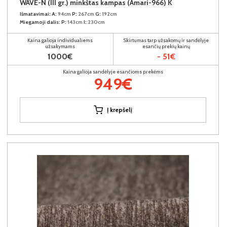
WAVE-N (III gr.) minkštas kampas (Amari-966) K
Išmatavimai:
A:
94cm
P:
267cm
G:
192cm
Miegamoji dalis:
P:
143cm
I:
230cm
Kaina galioja individualiems
Skirtumas tarp užsakomų ir sandėlyje
užsakymams
esančių prekių kainų
1000€
- 51€
Kaina galioja sandėlyje esančioms prekėms
949€
Į krepšelį