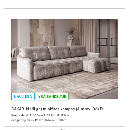
NAUJIENA
YRA SANDĖLYJE
DAKAR-M (III gr.) minkštas kampas (Audrey-06) D
Išmatavimai:
A:
100cm
P:
333cm
G:
175cm
Miegamoji dalis:
P:
146-166cm
I:
300cm