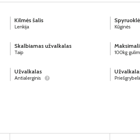
Kilmės šalis
Spyruoklė
Lenkija
Kūginės
Skalbiamas užvalkalas
Maksimali
Taip
100kg gulima
Užvalkalas
Užvalkala
Antialerginis
Priešgrybel
?