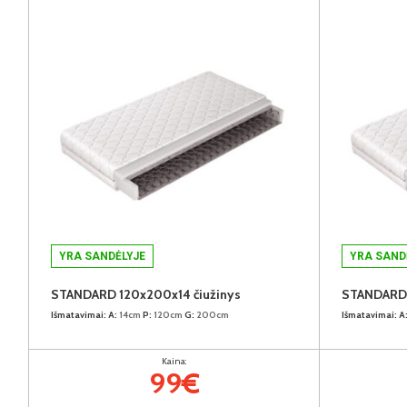
YRA SANDĖLYJE
YRA SAND
STANDARD 120x200x14 čiužinys
STANDARD 
Išmatavimai:
A:
14cm
P:
120cm
G:
200cm
Išmatavimai:
A
Kaina:
99€