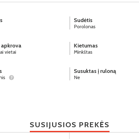
s
Sudėtis
Porolonas
 apkrova
Kietumas
i vietai
Minkštas
s
Susuktas į ruloną
inis
Ne
?
SUSIJUSIOS PREKĖS