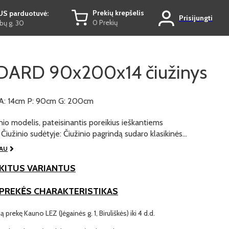
Prekių krepšelis
US parduotuvė:
Prisijungti
0 Prekių
ų g. 30
ARD 90x200x14 čiužinys
A: 14cm P: 90cm G: 200cm
žinio modelis, pateisinantis poreikius ieškantiems
Čiužinio sudėtyje: Čiužinio pagrindą sudaro klasikinės…
IAU
KITUS VARIANTUS
 PREKĖS CHARAKTERISTIKAS
ą prekę Kauno LEZ (Jėgainės g. 1, Biruliškės) iki 4 d.d.