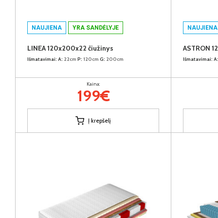
NAUJIENA
YRA SANDĖLYJE
NAUJIENA
LINEA 120x200x22 čiužinys
ASTRON 12
Išmatavimai:
A:
22cm
P:
120cm
G:
200cm
Išmatavimai:
A
Kaina:
199€
Į krepšelį