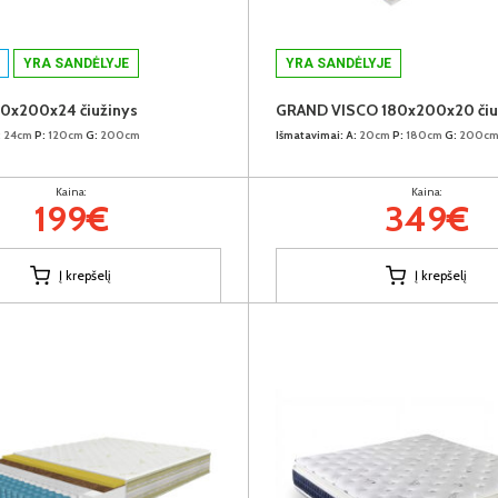
YRA SANDĖLYJE
YRA SANDĖLYJE
0x200x24 čiužinys
:
24cm
P:
120cm
G:
200cm
Išmatavimai:
A:
20cm
P:
180cm
G:
200c
Kaina:
Kaina:
199€
349€
Į krepšelį
Į krepšelį