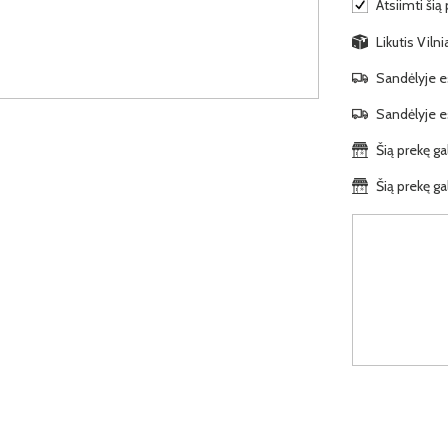
Atsiimti šią
Likutis Viln
Sandėlyje es
Sandėlyje es
Šią prekę ga
Šią prekę ga