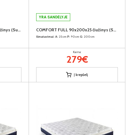
YRA SANDĖLYJE
GRAND VISCO 180x200x20 čiužinys (Susuktas)
COMFORT FULL 90x200x25 čiužinys (Susuktas)
m
Išmatavimai:
A:
25cm
P:
90cm
G:
200cm
Kaina:
279€
Į krepšelį