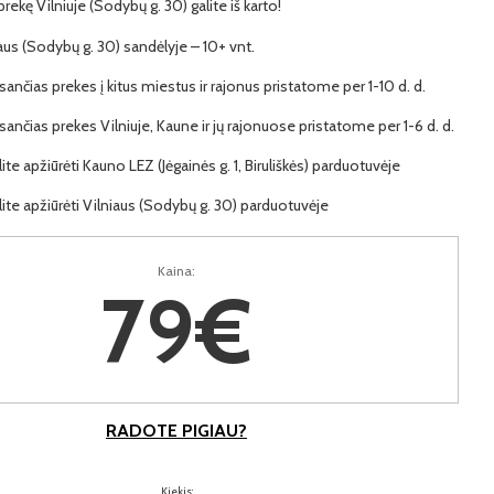
 prekę Vilniuje (Sodybų g. 30) galite iš karto!
iaus (Sodybų g. 30) sandėlyje – 10+ vnt.
ančias prekes į kitus miestus ir rajonus pristatome per 1-10 d. d.
ančias prekes Vilniuje, Kaune ir jų rajonuose pristatome per 1-6 d. d.
lite apžiūrėti Kauno LEZ (Jėgainės g. 1, Biruliškės) parduotuvėje
lite apžiūrėti Vilniaus (Sodybų g. 30) parduotuvėje
Kaina:
79€
RADOTE PIGIAU?
Kiekis: