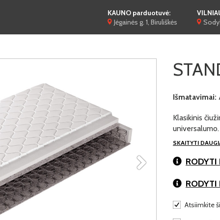
KAUNO parduotuvė:
VILNIA
Jėgainės g. 1, Biruliškės
Sodyb
STAND
Išmatavimai:
Klasikinis čiu
universalumo. 
SKAITYTI DAUG
RODYTI 
RODYTI
Atsiimkite ši