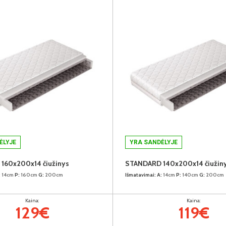
ĖLYJE
YRA SANDĖLYJE
160x200x14 čiužinys
STANDARD 140x200x14 čiužin
:
14cm
P:
160cm
G:
200cm
Išmatavimai:
A:
14cm
P:
140cm
G:
200cm
Kaina:
Kaina:
129€
119€