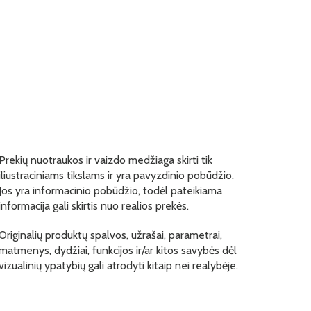
Prekių nuotraukos ir vaizdo medžiaga skirti tik
iliustraciniams tikslams ir yra pavyzdinio pobūdžio.
Jos yra informacinio pobūdžio, todėl pateikiama
informacija gali skirtis nuo realios prekės.
Originalių produktų spalvos, užrašai, parametrai,
matmenys, dydžiai, funkcijos ir/ar kitos savybės dėl
vizualinių ypatybių gali atrodyti kitaip nei realybėje.