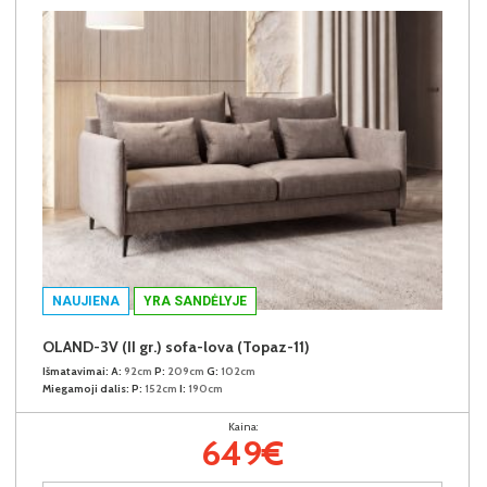
NAUJIENA
YRA SANDĖLYJE
OLAND-3V (II gr.) sofa-lova (Topaz-11)
Išmatavimai:
A:
92cm
P:
209cm
G:
102cm
Miegamoji dalis:
P:
152cm
I:
190cm
Kaina:
649€