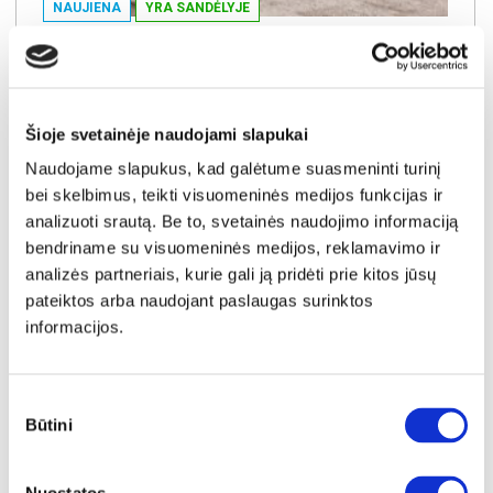
NAUJIENA
YRA SANDĖLYJE
LANCASTER-III (II gr.) trivietė sofa-reglaineris (EDA828-02 Šviesiai rudas)
Išmatavimai:
A:
104cm
P:
210cm
G:
90cm
Šioje svetainėje naudojami slapukai
Kaina:
649€
Naudojame slapukus, kad galėtume suasmeninti turinį
bei skelbimus, teikti visuomeninės medijos funkcijas ir
Į krepšelį
analizuoti srautą. Be to, svetainės naudojimo informaciją
bendriname su visuomeninės medijos, reklamavimo ir
analizės partneriais, kurie gali ją pridėti prie kitos jūsų
pateiktos arba naudojant paslaugas surinktos
informacijos.
Sutikimo
Būtini
pasirinkimas