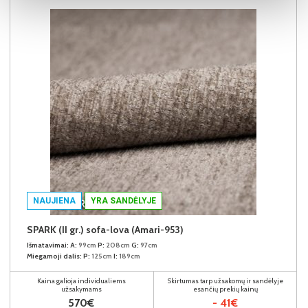
NAUJIENA
YRA SANDĖLYJE
SPARK (II gr.) sofa-lova (Amari-953)
Išmatavimai:
A:
99cm
P:
208cm
G:
97cm
Miegamoji dalis:
P:
125cm
I:
189cm
Kaina galioja individualiems
Skirtumas tarp užsakomų ir sandėlyje
užsakymams
esančių prekių kainų
570€
- 41€