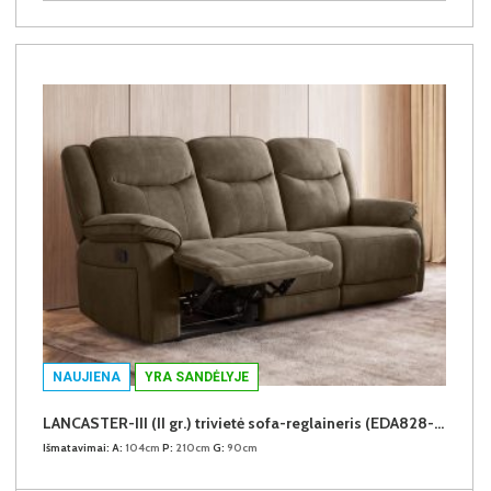
NAUJIENA
YRA SANDĖLYJE
LANCASTER-III (II gr.) trivietė sofa-reglaineris (EDA828-05 Rudas)
Išmatavimai:
A:
104cm
P:
210cm
G:
90cm