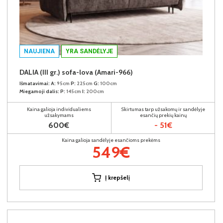
NAUJIENA
YRA SANDĖLYJE
DALIA (III gr.) sofa-lova (Amari-966)
Išmatavimai:
A:
95cm
P:
225cm
G:
100cm
Miegamoji dalis:
P:
145cm
I:
200cm
Kaina galioja individualiems
Skirtumas tarp užsakomų ir sandėlyje
užsakymams
esančių prekių kainų
600€
- 51€
Kaina galioja sandėlyje esančioms prekėms
549€
Į krepšelį