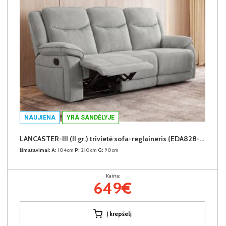
NAUJIENA
YRA SANDĖLYJE
LANCASTER-III (II gr.) trivietė sofa-reglaineris (EDA828-10 Pilkas)
Išmatavimai:
A:
104cm
P:
210cm
G:
90cm
Kaina:
649€
Į krepšelį