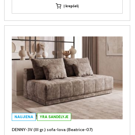
Į krepšelį
NAUJIENA
YRA SANDĖLYJE
DENNY-3V (III gr.) sofa-lova (Beatrice-07)