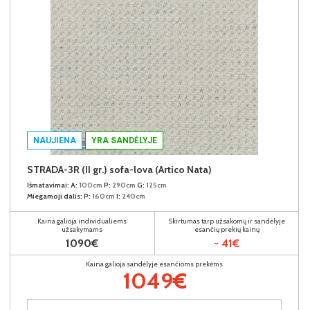
NAUJIENA
YRA SANDĖLYJE
STRADA-3R (II gr.) sofa-lova (Artico Nata)
Išmatavimai:
A:
100cm
P:
290cm
G:
125cm
Miegamoji dalis:
P:
160cm
I:
240cm
Kaina galioja individualiems
Skirtumas tarp užsakomų ir sandėlyje
užsakymams
esančių prekių kainų
1090€
- 41€
Kaina galioja sandėlyje esančioms prekėms
1049€