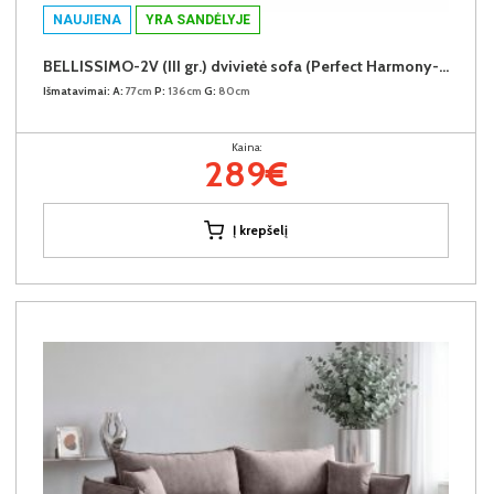
NAUJIENA
YRA SANDĖLYJE
BELLISSIMO-2V (III gr.) dvivietė sofa (Perfect Harmony-85)
Išmatavimai:
A:
77cm
P:
136cm
G:
80cm
Kaina:
289€
Į krepšelį