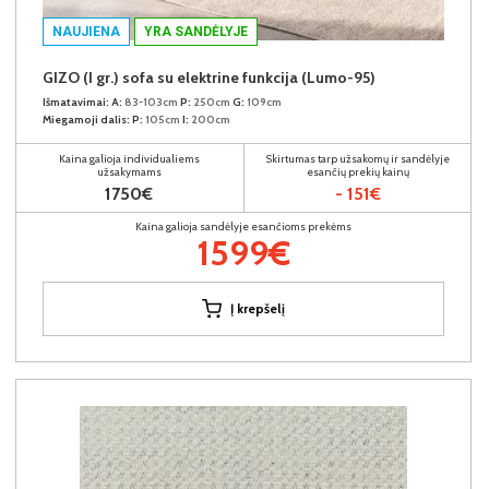
NAUJIENA
YRA SANDĖLYJE
GIZO (I gr.) sofa su elektrine funkcija (Lumo-95)
Išmatavimai:
A:
83-103cm
P:
250cm
G:
109cm
Miegamoji dalis:
P:
105cm
I:
200cm
Kaina galioja individualiems
Skirtumas tarp užsakomų ir sandėlyje
užsakymams
esančių prekių kainų
1750€
- 151€
Kaina galioja sandėlyje esančioms prekėms
1599€
Į krepšelį