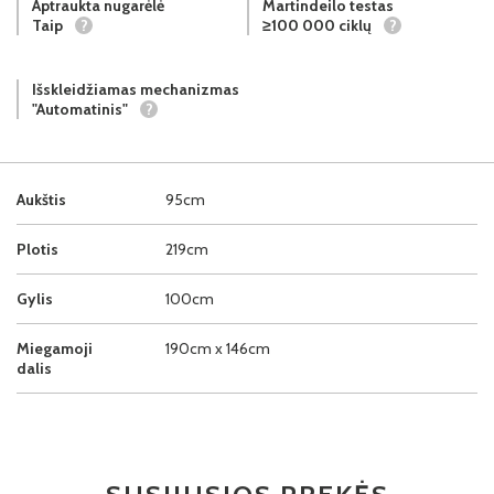
Aptraukta nugarėlė
Martindeilo testas
Taip
?
≥100 000 ciklų
?
Išskleidžiamas mechanizmas
"Automatinis"
?
Aukštis
95cm
Plotis
219cm
Gylis
100cm
Miegamoji
190cm x 146cm
dalis