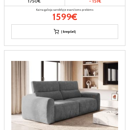
1750€
- 151€
Kaina galioja sandėlyje esančioms prekėms
1599€
Į krepšelį