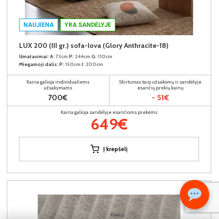
NAUJIENA
YRA SANDĖLYJE
LUX 200 (III gr.) sofa-lova (Glory Anthracite-18)
Išmatavimai:
A:
73cm
P:
244cm
G:
110cm
Miegamoji dalis:
P:
150cm
I:
200cm
Kaina galioja individualiems
Skirtumas tarp užsakomų ir sandėlyje
užsakymams
esančių prekių kainų
700€
- 51€
Kaina galioja sandėlyje esančioms prekėms
649€
Į krepšelį
Kiekis: