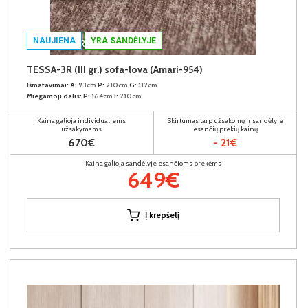
NAUJIENA
YRA SANDĖLYJE
TESSA-3R (III gr.) sofa-lova (Amari-954)
Išmatavimai:
A:
93cm
P:
210cm
G:
112cm
Miegamoji dalis:
P:
164cm
I:
210cm
Kaina galioja individualiems
Skirtumas tarp užsakomų ir sandėlyje
užsakymams
esančių prekių kainų
670€
- 21€
Kaina galioja sandėlyje esančioms prekėms
649€
Į krepšelį