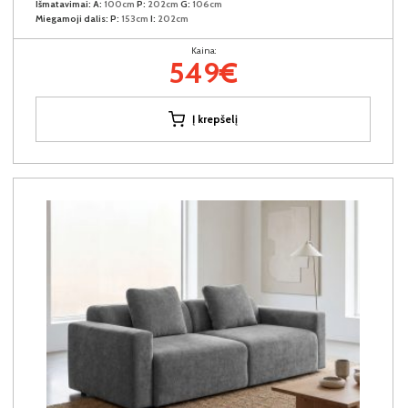
Išmatavimai:
A:
100cm
P:
202cm
G:
106cm
Miegamoji dalis:
P:
153cm
I:
202cm
Kaina:
549€
Į krepšelį