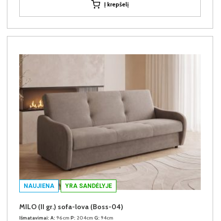
Į krepšelį
NAUJIENA
YRA SANDĖLYJE
MILO (II gr.) sofa-lova (Boss-04)
Išmatavimai:
A:
96cm
P:
204cm
G:
94cm