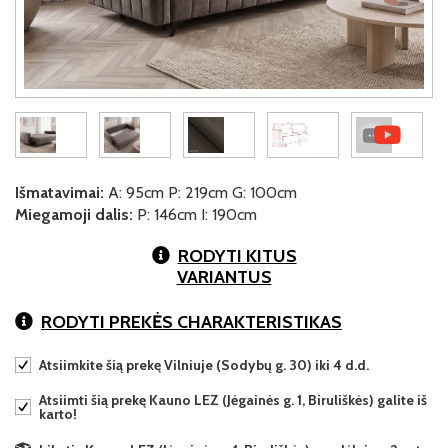
Išmatavimai:
A: 95cm P: 219cm G: 100cm
Miegamoji dalis:
P: 146cm I: 190cm
RODYTI KITUS
VARIANTUS
RODYTI PREKĖS CHARAKTERISTIKAS
Atsiimkite šią prekę Vilniuje (Sodybų g. 30) iki 4 d.d.
Atsiimti šią prekę Kauno LEZ (Jėgainės g. 1, Biruliškės) galite iš
karto!