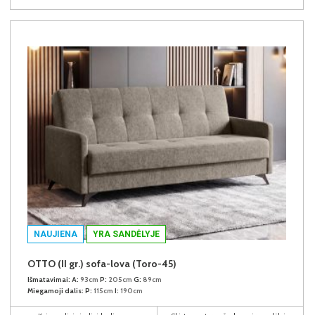
NAUJIENA
YRA SANDĖLYJE
OTTO (II gr.) sofa-lova (Toro-45)
Išmatavimai:
A:
93cm
P:
205cm
G:
89cm
Miegamoji dalis:
P:
115cm
I:
190cm