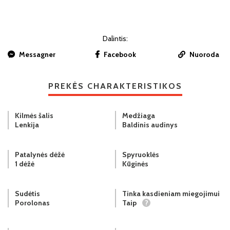
Dalintis:
Messagner
Facebook
Nuoroda
PREKĖS CHARAKTERISTIKOS
Kilmės šalis
Medžiaga
Lenkija
Baldinis audinys
Patalynės dėžė
Spyruoklės
1 dėžė
Kūginės
Sudėtis
Tinka kasdieniam miegojimui
Porolonas
Taip
?