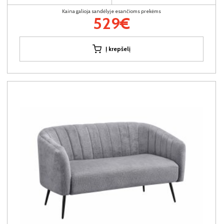
Kaina galioja sandėlyje esančioms prekėms
529€
Į krepšelį