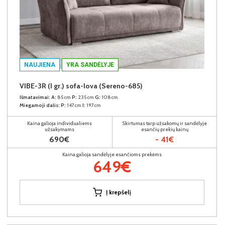
NAUJIENA
YRA SANDĖLYJE
VIBE-3R (I gr.) sofa-lova (Sereno-685)
Išmatavimai:
A:
85cm
P:
235cm
G:
108cm
Miegamoji dalis:
P:
147cm
I:
197cm
Kaina galioja individualiems
Skirtumas tarp užsakomų ir sandėlyje
užsakymams
esančių prekių kainų
690€
- 41€
Kaina galioja sandėlyje esančioms prekėms
649€
Į krepšelį