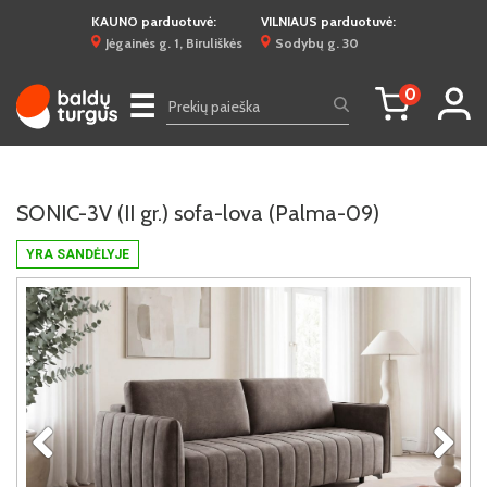
KAUNO parduotuvė:
VILNIAUS parduotuvė:
Jėgainės g. 1, Biruliškės
Sodybų g. 30
0
☰
SONIC-3V (II gr.) sofa-lova (Palma-09)
YRA SANDĖLYJE