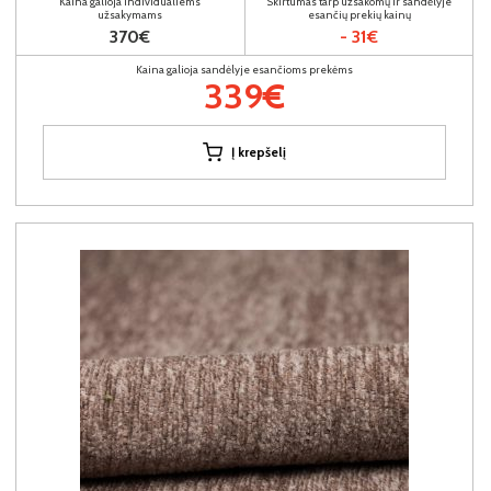
Kaina galioja individualiems
Skirtumas tarp užsakomų ir sandėlyje
užsakymams
esančių prekių kainų
370€
- 31€
Kaina galioja sandėlyje esančioms prekėms
339€
Į krepšelį