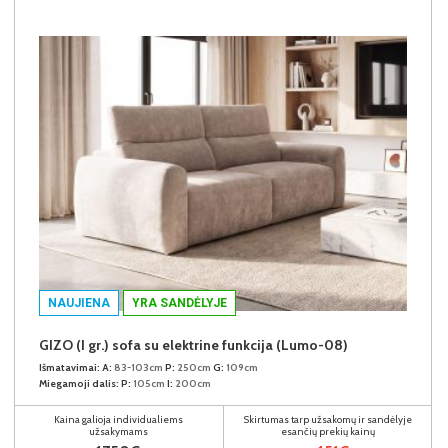
NAUJIENA
YRA SANDĖLYJE
GIZO (I gr.) sofa su elektrine funkcija (Lumo-08)
Išmatavimai:
A:
83-103cm
P:
250cm
G:
109cm
Miegamoji dalis:
P:
105cm
I:
200cm
Kaina galioja individualiems
Skirtumas tarp užsakomų ir sandėlyje
užsakymams
esančių prekių kainų