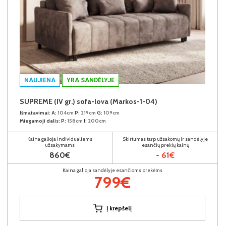
NAUJIENA
YRA SANDĖLYJE
SUPREME (IV gr.) sofa-lova (Markos-1-04)
Išmatavimai:
A:
104cm
P:
219cm
G:
109cm
Miegamoji dalis:
P:
158cm
I:
200cm
Kaina galioja individualiems
Skirtumas tarp užsakomų ir sandėlyje
užsakymams
esančių prekių kainų
860€
- 61€
Kaina galioja sandėlyje esančioms prekėms
799€
Į krepšelį