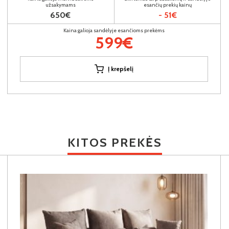
užsakymams
esančių prekių kainų
650€
- 51€
Kaina galioja sandėlyje esančioms prekėms
599€
Į krepšelį
KITOS PREKĖS