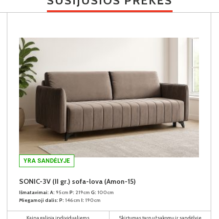
SUSIJUSIOS PREKĖS
YRA SANDĖLYJE
SONIC-3V (II gr.) sofa-lova (Amon-15)
Išmatavimai:
A:
95cm
P:
219cm
G:
100cm
Miegamoji dalis:
P:
146cm
I:
190cm
Kaina galioja individualiems
Skirtumas tarp užsakomų ir sandėlyje