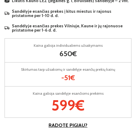
Likutis Kauno LEZ (Jėgainės g. 1, Biruliškės) sandėlyje – 2 vnt.
Sandėlyje esančias prekes į kitus miestus ir rajonus
pristatome per 1-10 d. d.
Sandėlyje esančias prekes Vilniuje, Kaune ir jų rajonuose
pristatome per 1-6 d. d.
Kaina galioja individualiems užsakymams
650€
Skirtumas tarp užsakomų ir sandėlyje esančių prekių kainų
-51€
Kaina galioja sandėlyje esančioms prekėms
599€
RADOTE PIGIAU?