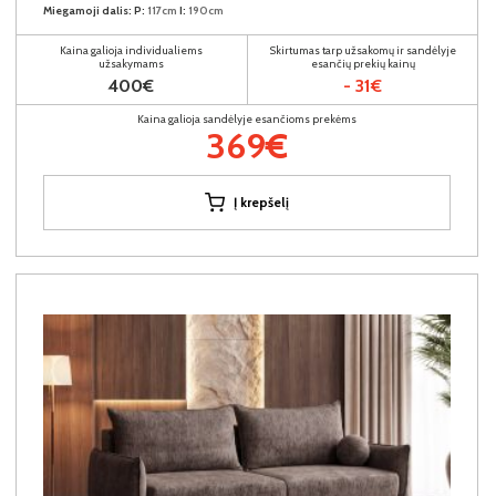
Miegamoji dalis:
P:
117cm
I:
190cm
Kaina galioja individualiems
Skirtumas tarp užsakomų ir sandėlyje
užsakymams
esančių prekių kainų
400€
- 31€
Kaina galioja sandėlyje esančioms prekėms
369€
Į krepšelį