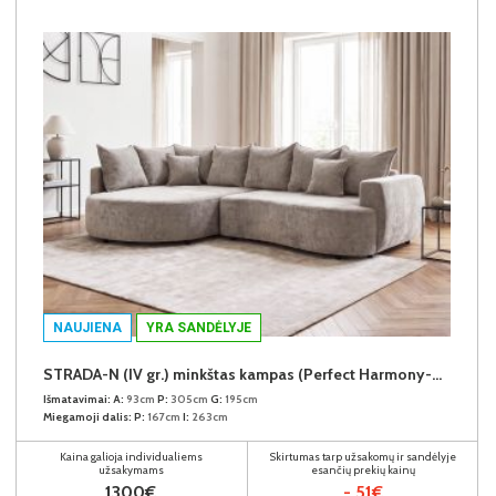
NAUJIENA
YRA SANDĖLYJE
STRADA-N (IV gr.) minkštas kampas (Perfect Harmony-04) K
Išmatavimai:
A:
93cm
P:
305cm
G:
195cm
Miegamoji dalis:
P:
167cm
I:
263cm
Kaina galioja individualiems
Skirtumas tarp užsakomų ir sandėlyje
užsakymams
esančių prekių kainų
1300€
- 51€