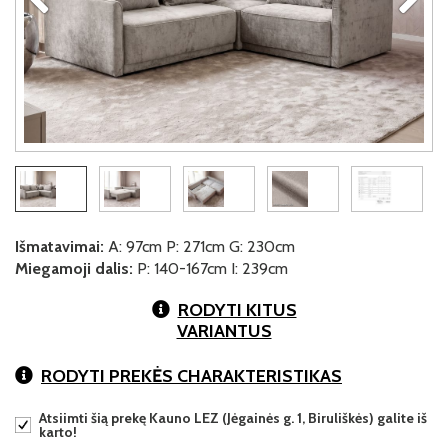
Išmatavimai:
A: 97cm P: 271cm G: 230cm
Miegamoji dalis:
P: 140-167cm I: 239cm
RODYTI KITUS
VARIANTUS
RODYTI PREKĖS CHARAKTERISTIKAS
Atsiimti šią prekę Kauno LEZ (Jėgainės g. 1, Biruliškės) galite iš
karto!