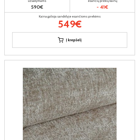
užsakymams
esančių prekių kainų
590€
- 41€
Kaina galioja sandėlyje esančioms prekėms
549€
Į krepšelį