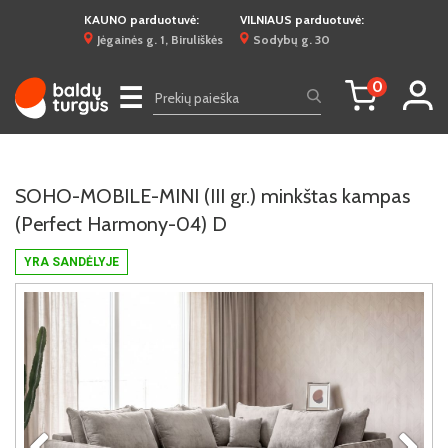
KAUNO parduotuvė:
VILNIAUS parduotuvė:
Jėgainės g. 1, Biruliškės
Sodybų g. 30
0
☰
SOHO-MOBILE-MINI (III gr.) minkštas kampas
(Perfect Harmony-04) D
YRA SANDĖLYJE