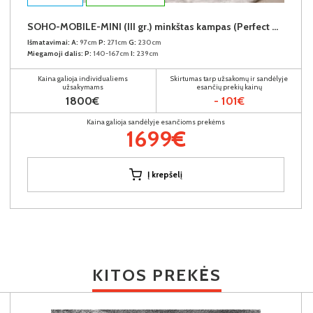
SOHO-MOBILE-MINI (III gr.) minkštas kampas (Perfect Harmony-85) D
Išmatavimai:
A:
97cm
P:
271cm
G:
230cm
Miegamoji dalis:
P:
140-167cm
I:
239cm
Kaina galioja individualiems
Skirtumas tarp užsakomų ir sandėlyje
užsakymams
esančių prekių kainų
1800€
- 101€
Kaina galioja sandėlyje esančioms prekėms
1699€
Į krepšelį
KITOS PREKĖS