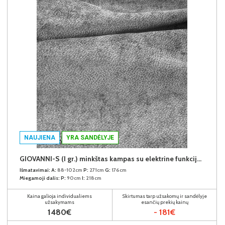
NAUJIENA
YRA SANDĖLYJE
GIOVANNI-S (I gr.) minkštas kampas su elektrine funkcija (Aphrodite-21) K
Išmatavimai:
A:
88-102cm
P:
271cm
G:
176cm
Miegamoji dalis:
P:
90cm
I:
218cm
Kaina galioja individualiems
Skirtumas tarp užsakomų ir sandėlyje
užsakymams
esančių prekių kainų
1480€
- 181€