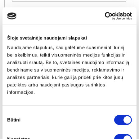
Šioje svetainėje naudojami slapukai
Naudojame slapukus, kad galėtume suasmeninti turinį
bei skelbimus, teikti visuomeninės medijos funkcijas ir
analizuoti srautą. Be to, svetainės naudojimo informaciją
bendriname su visuomeninės medijos, reklamavimo ir
analizės partneriais, kurie gali ją pridėti prie kitos jūsų
pateiktos arba naudojant paslaugas surinktos
informacijos.
NAUJIENA
YRA SANDĖLYJE
Sutikimo
Būtini
WAVE-N (III gr.) minkštas kampas (Amari-966) D
pasirinkimas
Išmatavimai:
A:
94cm
P:
267cm
G:
192cm
Miegamoji dalis:
P:
143cm
I:
230cm