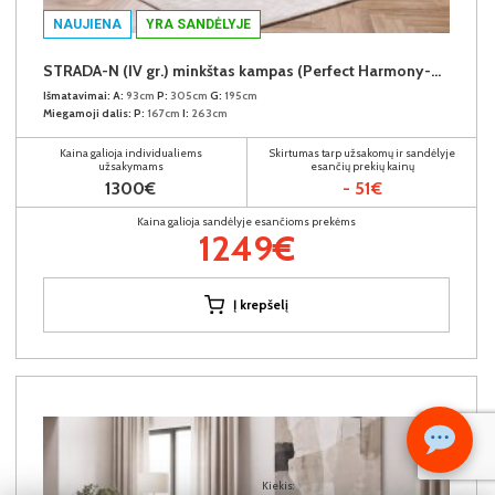
NAUJIENA
YRA SANDĖLYJE
STRADA-N (IV gr.) minkštas kampas (Perfect Harmony-04) D
Išmatavimai:
A:
93cm
P:
305cm
G:
195cm
Miegamoji dalis:
P:
167cm
I:
263cm
Kaina galioja individualiems
Skirtumas tarp užsakomų ir sandėlyje
užsakymams
esančių prekių kainų
1300€
- 51€
Kaina galioja sandėlyje esančioms prekėms
1249€
Į krepšelį
Kiekis: