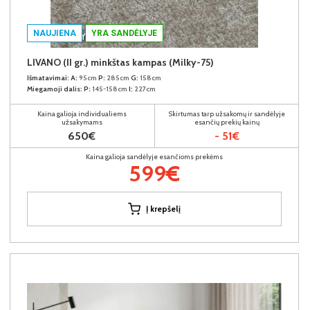
NAUJIENA
YRA SANDĖLYJE
LIVANO (II gr.) minkštas kampas (Milky-75)
Išmatavimai:
A:
95cm
P:
285cm
G:
158cm
Miegamoji dalis:
P:
145-158cm
I:
227cm
Kaina galioja individualiems
Skirtumas tarp užsakomų ir sandėlyje
užsakymams
esančių prekių kainų
650€
- 51€
Kaina galioja sandėlyje esančioms prekėms
599€
Į krepšelį