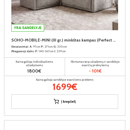
YRA SANDĖLYJE
SOHO-MOBILE-MINI (III gr.) minkštas kampas (Perfect Harmony-04) K
Išmatavimai:
A:
97cm
P:
271cm
G:
230cm
Miegamoji dalis:
P:
140-167cm
I:
239cm
Kaina galioja individualiems
Skirtumas tarp užsakomų ir sandėlyje
užsakymams
esančių prekių kainų
1800€
- 101€
Kaina galioja sandėlyje esančioms prekėms
1699€
Į krepšelį