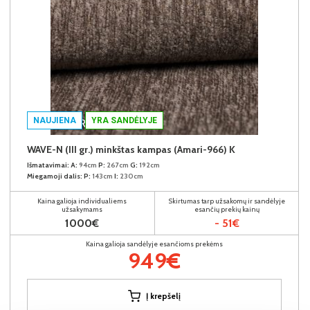
NAUJIENA
YRA SANDĖLYJE
WAVE-N (III gr.) minkštas kampas (Amari-966) K
Išmatavimai:
A:
94cm
P:
267cm
G:
192cm
Miegamoji dalis:
P:
143cm
I:
230cm
Kaina galioja individualiems
Skirtumas tarp užsakomų ir sandėlyje
užsakymams
esančių prekių kainų
1000€
- 51€
Kaina galioja sandėlyje esančioms prekėms
949€
Į krepšelį