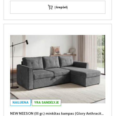
Į krepšelį
NAUJIENA
YRA SANDĖLYJE
NEW NEESON (III gr.) minkštas kampas (Glory Anthracite-18)