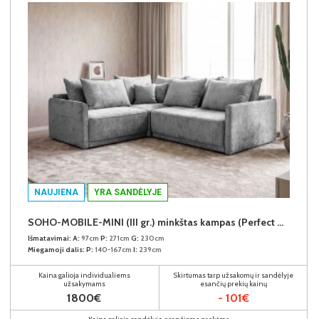
NAUJIENA
YRA SANDĖLYJE
SOHO-MOBILE-MINI (III gr.) minkštas kampas (Perfect Harmony-85) K
Išmatavimai:
A:
97cm
P:
271cm
G:
230cm
Miegamoji dalis:
P:
140-167cm
I:
239cm
Kaina galioja individualiems
Skirtumas tarp užsakomų ir sandėlyje
užsakymams
esančių prekių kainų
1800€
- 101€