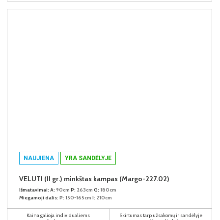
NAUJIENA
YRA SANDĖLYJE
VELUTI (II gr.) minkštas kampas (Margo-227.02)
Išmatavimai:
A:
90cm
P:
263cm
G:
180cm
Miegamoji dalis:
P:
150-165cm
I:
210cm
Kaina galioja individualiems
Skirtumas tarp užsakomų ir sandėlyje