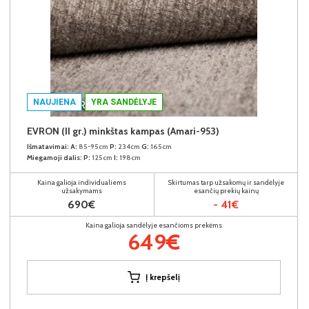
NAUJIENA
YRA SANDĖLYJE
EVRON (II gr.) minkštas kampas (Amari-953)
Išmatavimai:
A:
85-95cm
P:
234cm
G:
165cm
Miegamoji dalis:
P:
125cm
I:
198cm
Kaina galioja individualiems
Skirtumas tarp užsakomų ir sandėlyje
užsakymams
esančių prekių kainų
690€
- 41€
Kaina galioja sandėlyje esančioms prekėms
649€
Į krepšelį