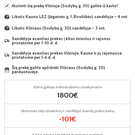
Atsiimti šią prekę Vilniuje (Sodybų g. 30) galite iš karto!
Likutis Kauno LEZ (Jėgainės g. 1, Biruliškės) sandėlyje – 4 vnt.
Likutis Vilniaus (Sodybų g. 30) sandėlyje – 3 vnt.
Sandėlyje esančias prekes į kitus miestus ir rajonus
pristatome per 1-10 d. d.
Sandėlyje esančias prekes Vilniuje, Kaune ir jų rajonuose
pristatome per 1-6 d. d.
Šią prekę galite apžiūrėti Vilniaus (Sodybų g. 30)
parduotuvėje
Kaina galioja individualiems užsakymams
1800€
Skirtumas tarp užsakomų ir sandėlyje esančių prekių kainų
-101€
Kaina galioja sandėlyje esančioms prekėms