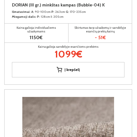
DORIAN (III gr.) minkštas kampas (Bubble-04) K
Išmatavimai:
A:
90-100cm
P:
263cm
G:
170-235cm
Miegamoji dalis:
P:
128cm
I:
205cm
Kaina galioja individualiems
Skirtumas tarp užsakomų ir sandėlyje
užsakymams
esančių prekių kainų
1150€
- 51€
Kaina galioja sandėlyje esančioms prekėms
1099€
Į krepšelį