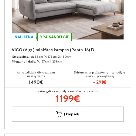
NAUJIENA
YRA SANDĖLYJE
VIGO (V gr.) minkštas kampas (Penta-16) D
Išmatavimai:
A:
88cm
P:
273cm
G:
180cm
Miegamoji dalis:
P:
127cm
I:
238cm
Kaina galioja individualiems
Skirtumas tarp užsakomų ir sandėlyje
užsakymams
esančių prekių kainų
1490€
- 291€
Kaina galioja sandėlyje esančioms prekėms
1199€
Į krepšelį