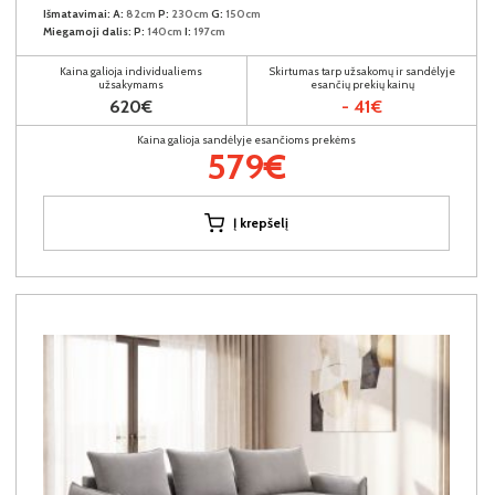
Išmatavimai:
A:
82cm
P:
230cm
G:
150cm
Miegamoji dalis:
P:
140cm
I:
197cm
Kaina galioja individualiems
Skirtumas tarp užsakomų ir sandėlyje
užsakymams
esančių prekių kainų
620€
- 41€
Kaina galioja sandėlyje esančioms prekėms
579€
Į krepšelį