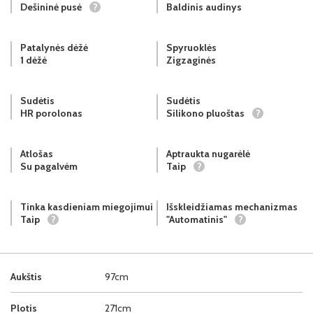
Dešininė pusė
?
Baldinis audinys
Patalynės dėžė
Spyruoklės
1 dėžė
Zigzaginės
Sudėtis
Sudėtis
HR porolonas
Silikono pluoštas
?
Atlošas
Aptraukta nugarėlė
Su pagalvėm
Taip
?
Tinka kasdieniam miegojimui
Išskleidžiamas mechanizmas
Taip
?
"Automatinis"
?
Aukštis
97cm
Plotis
271cm