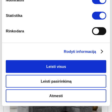
Nuostatos
Kaina galioja individualiems
Skirtumas tarp užsakomų ir sandėlyje
užsakymams
esančių prekių kainų
1000€
- 51€
Statistika
Kaina galioja sandėlyje esančioms prekėms
949€
Rinkodara
Į krepšelį
Rodyti informaciją
Leisti visus
Leisti pasirinkimą
Atmesti