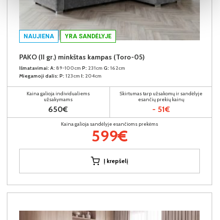
NAUJIENA
YRA SANDĖLYJE
PAKO (II gr.) minkštas kampas (Toro-05)
Išmatavimai:
A:
89-100cm
P:
231cm
G:
162cm
Miegamoji dalis:
P:
123cm
I:
204cm
Kaina galioja individualiems
Skirtumas tarp užsakomų ir sandėlyje
užsakymams
esančių prekių kainų
650€
- 51€
Kaina galioja sandėlyje esančioms prekėms
599€
Į krepšelį