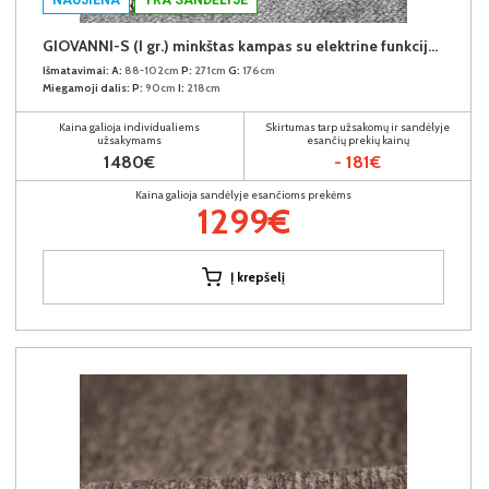
GIOVANNI-S (I gr.) minkštas kampas su elektrine funkcija (Aphrodite-21) D
Išmatavimai:
A:
88-102cm
P:
271cm
G:
176cm
Miegamoji dalis:
P:
90cm
I:
218cm
Kaina galioja individualiems
Skirtumas tarp užsakomų ir sandėlyje
užsakymams
esančių prekių kainų
1480€
- 181€
Kaina galioja sandėlyje esančioms prekėms
1299€
Į krepšelį