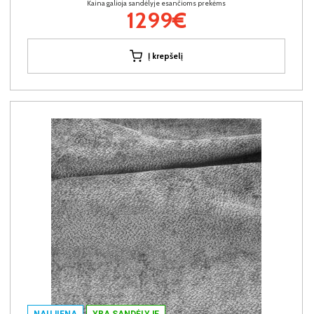
Kaina galioja sandėlyje esančioms prekėms
1299€
Į krepšelį
NAUJIENA
YRA SANDĖLYJE