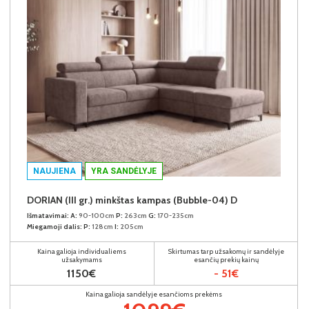
NAUJIENA
YRA SANDĖLYJE
DORIAN (III gr.) minkštas kampas (Bubble-04) D
Išmatavimai:
A:
90-100cm
P:
263cm
G:
170-235cm
Miegamoji dalis:
P:
128cm
I:
205cm
Kaina galioja individualiems
Skirtumas tarp užsakomų ir sandėlyje
užsakymams
esančių prekių kainų
1150€
- 51€
Kaina galioja sandėlyje esančioms prekėms