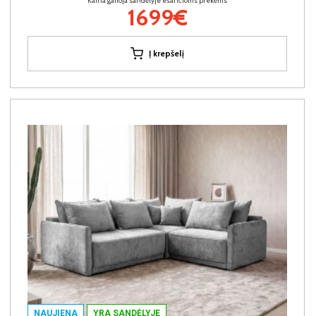
Kaina galioja sandėlyje esančioms prekėms
1699€
Į krepšelį
NAUJIENA
YRA SANDĖLYJE