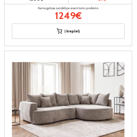
Kaina galioja sandėlyje esančioms prekėms
1249€
Į krepšelį