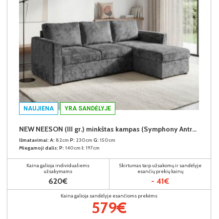
NAUJIENA
YRA SANDĖLYJE
NEW NEESON (III gr.) minkštas kampas (Symphony Antracite-20)
Išmatavimai:
A:
82cm
P:
230cm
G:
150cm
Miegamoji dalis:
P:
140cm
I:
197cm
Kaina galioja individualiems
Skirtumas tarp užsakomų ir sandėlyje
užsakymams
esančių prekių kainų
620€
- 41€
Kaina galioja sandėlyje esančioms prekėms
579€