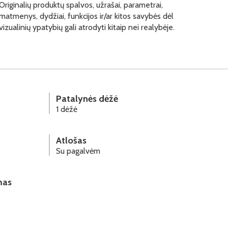
Originalių produktų spalvos, užrašai, parametrai,
matmenys, dydžiai, funkcijos ir/ar kitos savybės dėl
vizualinių ypatybių gali atrodyti kitaip nei realybėje.
Patalynės dėžė
1 dėžė
Atlošas
Su pagalvėm
mas