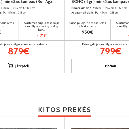
SOHO (II gr.) minkštas kampas (Run Again-11) K
:
90cm
P:
282cm
G:
176cm
Išmatavimai:
A:
90cm
P:
282cm
G:
176cm
s:
P:
145cm
I:
215cm
Miegamoji dalis:
P:
145cm
I:
215cm
ividualiems
Skirtumas tarp užsakomų ir
Kaina galioja individualiems
Skirtumas
ams
sandėlyje esančių prekių
užsakymams
sandėlyj
kainų
€
950€
- 71€
alioja sandėlyje esančioms prekėms
Kaina galioja sandėlyje esančioms
879€
799€
Į krepšelį
Plačiau
KITOS PREKĖS