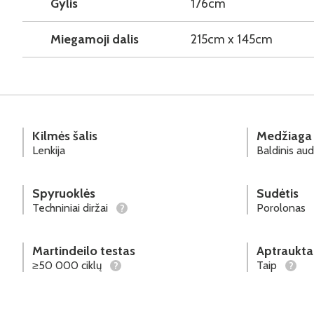
Gylis
176cm
Miegamoji dalis
215cm x 145cm
Kilmės šalis
Medžiaga
Lenkija
Baldinis aud
Spyruoklės
Sudėtis
Techniniai diržai
Porolonas
?
Martindeilo testas
Aptraukta
≥50 000 ciklų
Taip
?
?