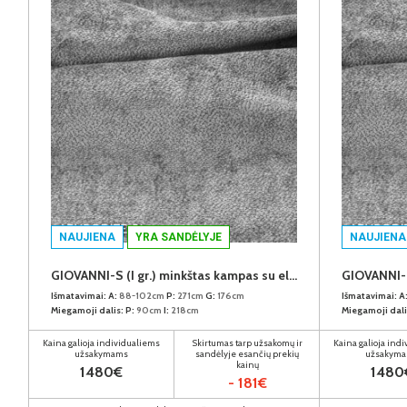
NAUJIENA
YRA SANDĖLYJE
NAUJIENA
GIOVANNI-S (I gr.) minkštas kampas su elektrine funkcija (Aphrodite-21) K
Išmatavimai:
A:
88-102cm
P:
271cm
G:
176cm
Išmatavimai:
A
Miegamoji dalis:
P:
90cm
I:
218cm
Miegamoji dali
Kaina galioja individualiems
Skirtumas tarp užsakomų ir
Kaina galioja ind
užsakymams
sandėlyje esančių prekių
užsakym
kainų
1480€
1480
- 181€