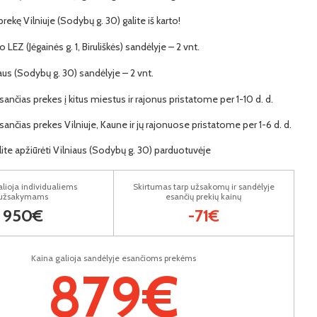
 prekę Vilniuje (Sodybų g. 30) galite iš karto!
 LEZ (Jėgainės g. 1, Biruliškės) sandėlyje – 2 vnt.
iaus (Sodybų g. 30) sandėlyje – 2 vnt.
ančias prekes į kitus miestus ir rajonus pristatome per 1-10 d. d.
ančias prekes Vilniuje, Kaune ir jų rajonuose pristatome per 1-6 d. d.
lite apžiūrėti Vilniaus (Sodybų g. 30) parduotuvėje
lioja individualiems
Skirtumas tarp užsakomų ir sandėlyje
užsakymams
esančių prekių kainų
950€
-71€
Kaina galioja sandėlyje esančioms prekėms
879€