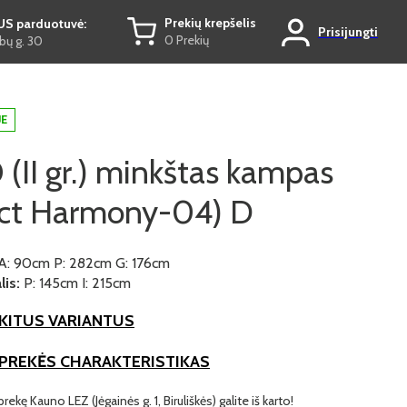
Prekių krepšelis
US parduotuvė:
Prisijungti
0 Prekių
ų g. 30
JE
II gr.) minkštas kampas
ect Harmony-04) D
A: 90cm P: 282cm G: 176cm
is:
P: 145cm I: 215cm
KITUS VARIANTUS
 PREKĖS CHARAKTERISTIKAS
prekę Kauno LEZ (Jėgainės g. 1, Biruliškės) galite iš karto!