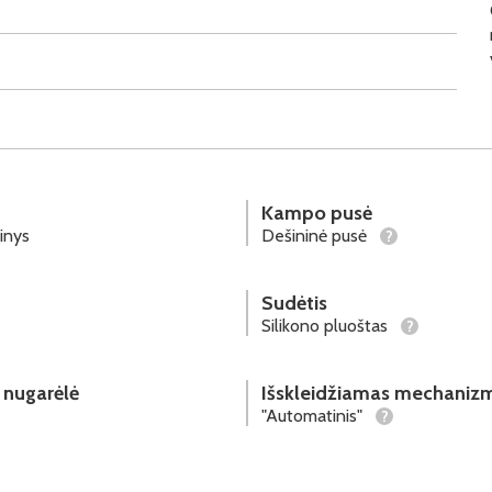
Kampo pusė
inys
Dešininė pusė
?
Sudėtis
Silikono pluoštas
?
 nugarėlė
Išskleidžiamas mechaniz
"Automatinis"
?