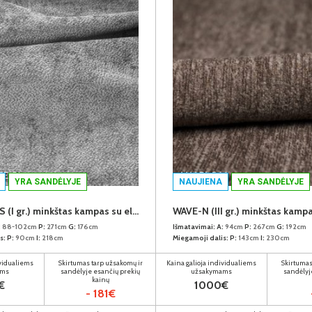
YRA SANDĖLYJE
NAUJIENA
YRA SANDĖLYJE
GIOVANNI-S (I gr.) minkštas kampas su elektrine funkcija (Aphrodite-21) D
:
88-102cm
P:
271cm
G:
176cm
Išmatavimai:
A:
94cm
P:
267cm
G:
192cm
s:
P:
90cm
I:
218cm
Miegamoji dalis:
P:
143cm
I:
230cm
ividualiems
Skirtumas tarp užsakomų ir
Kaina galioja individualiems
Skirtumas
ams
sandėlyje esančių prekių
užsakymams
sandėlyj
kainų
€
1000€
- 181€