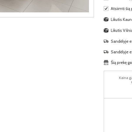
Atsiimti šią
Likutis Kauno
Likutis Viln
Sandėlyje es
Sandėlyje es
Šią prekę ga
Kaina ga