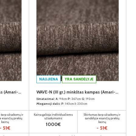
NAUJIENA
YRA SANDĖLYJE
WAVE-N (III gr.) minkštas kampas (Amari-966) K
WAVE-N (III gr.) minkštas kampas (Amari-966) D
Išmatavimai:
A:
94cm
P:
267cm
G:
192cm
Miegamoji dalis:
P:
143cm
I:
230cm
 tarp užsakomų ir
Kaina galioja individualiems
Skirtumas tarp užsakomų ir
e esančių prekių
užsakymams
sandėlyje esančių prekių
kainų
kainų
1000€
- 51€
- 51€