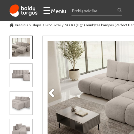
☰
Meniu
Pradinis puslapis
Produktai
SOHO (II gr.) minkštas kampas (Perfect H