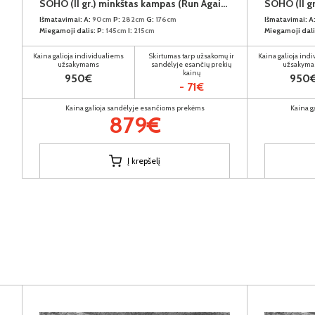
SOHO (II gr.) minkštas kampas (Run Again-11) D
Išmatavimai:
A:
90cm
P:
282cm
G:
176cm
Išmatavimai:
A
Miegamoji dalis:
P:
145cm
I:
215cm
Miegamoji dali
Kaina galioja individualiems
Skirtumas tarp užsakomų ir
Kaina galioja ind
užsakymams
sandėlyje esančių prekių
užsakym
kainų
950€
950
- 71€
Kaina galioja sandėlyje esančioms prekėms
Kaina g
879€
Į krepšelį