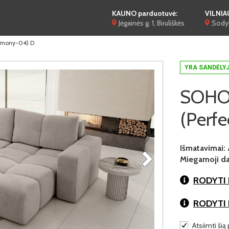
KAUNO parduotuvė:
VILNIA
Jėgainės g. 1, Biruliškės
Sodyb
armony-04) D
YRA SANDĖLY
SOHO (
(Perf
Išmatavimai:
Miegamoji dal
RODYTI 
RODYTI
Atsiimti šią 