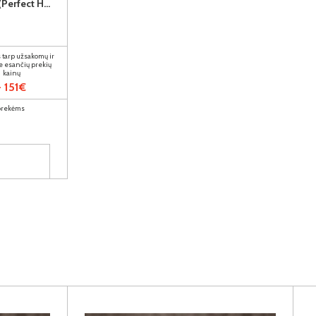
SOHO (II gr.) minkštas kampas (Perfect Harmony-04) K
 tarp užsakomų ir
e esančių prekių
kainų
- 151€
 prekėms