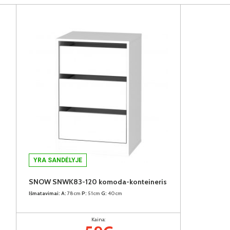
YRA SANDĖLYJE
SNOW SNWK83-120 komoda-konteineris
Išmatavimai:
A:
78cm
P:
51cm
G:
40cm
Kaina: