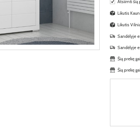
Atsiimti šią
Likutis Kauno
Likutis Viln
Sandėlyje es
Sandėlyje es
Šią prekę ga
Šią prekę ga