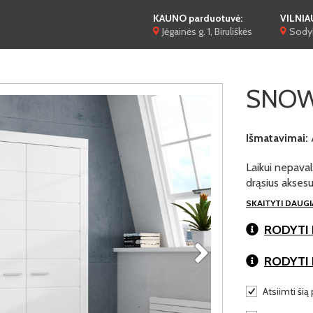
KAUNO parduotuvė:
VILNIA
Jėgainės g. 1, Biruliškės
Sodyb
SNOW
Išmatavimai:
Laikui nepaval
drąsius akses
SKAITYTI DAUG
RODYTI 
RODYTI
Atsiimti šią 