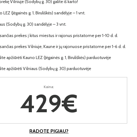
 prekę Vilniuje (Sodybų g. 30) galite iš karto!
 LEZ (Jėgainės g. 1, Biruliškės) sandėlyje – 1 vnt.
iaus (Sodybų g. 30) sandėlyje – 3 vnt.
ančias prekes į kitus miestus ir rajonus pristatome per 1-10 d. d.
ančias prekes Vilniuje, Kaune ir jų rajonuose pristatome per 1-6 d. d.
lite apžiūrėti Kauno LEZ (Jėgainės g. 1, Biruliškės) parduotuvėje
lite apžiūrėti Vilniaus (Sodybų g. 30) parduotuvėje
Kaina:
429€
RADOTE PIGIAU?