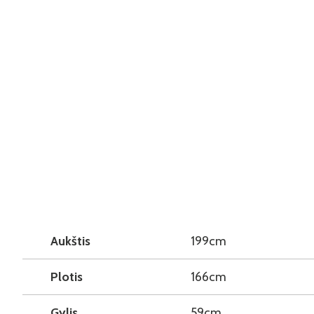
Aukštis
199cm
Plotis
166cm
Gylis
59cm