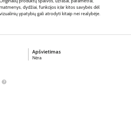
Originalių produktų spalvos, užrašai, parametrai,
matmenys, dydžiai, funkcijos ir/ar kitos savybės dėl
vizualinių ypatybių gali atrodyti kitaip nei realybėje.
Apšvietimas
Nėra
?