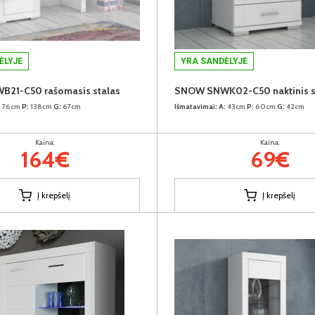
ĖLYJE
YRA SANDĖLYJE
21-C50 rašomasis stalas
SNOW SNWK02-C50 naktinis s
:
76cm
P:
138cm
G:
67cm
Išmatavimai:
A:
43cm
P:
60cm
G:
42cm
Kaina:
Kaina:
164€
69€
Į krepšelį
Į krepšelį