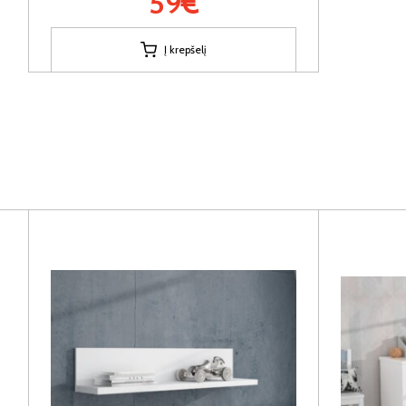
59€
Į krepšelį