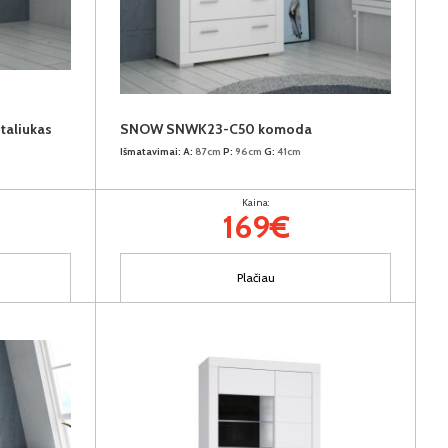
taliukas
SNOW SNWK23-C50 komoda
Išmatavimai:
A:
87cm
P:
96cm
G:
41cm
Kaina:
169€
Plačiau