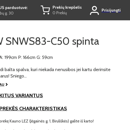
Prekių krepšelis
US parduotuvė:
Prisijungti
0 Prekių
ų g. 30
 SNWS83-C50 spinta
A: 199cm P: 166cm G: 59cm
di balta spalva, kuri niekada nenusibos jei kartu derinsite
uarus! Sniego…
IAU
KITUS VARIANTUS
 PREKĖS CHARAKTERISTIKAS
prekę Kauno LEZ (Jėgainės g. 1, Biruliškės) galite iš karto!