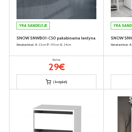
YRA SANDĖLYJE
YRA SAND
SNOW SNWB01-C50 pakabinama lentyna
SNOW SNWB
Išmatavimai:
A:
22cm
P:
110cm
G:
24cm
Išmatavimai:
A
Kaina:
29€
Į krepšelį