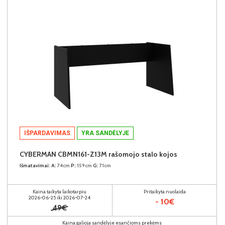
IŠPARDAVIMAS
YRA SANDĖLYJE
CYBERMAN CBMN161-Z13M rašomojo stalo kojos
Išmatavimai:
A:
74cm
P:
159cm
G:
71cm
Kaina taikyta laikotarpiu
Pritaikyta nuolaida
2026-06-25 iki 2026-07-24
- 10€
49€
Kaina galioja sandėlyje esančioms prekėms