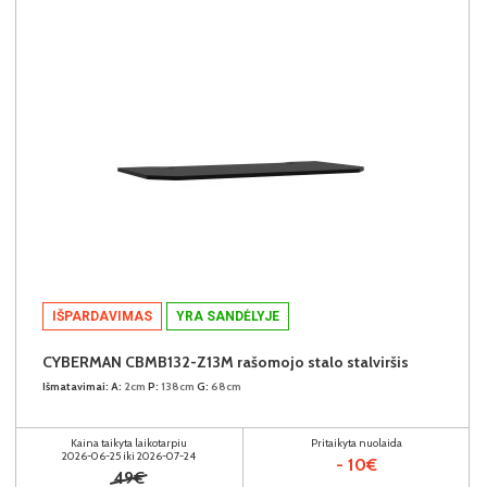
IŠPARDAVIMAS
YRA SANDĖLYJE
CYBERMAN CBMB132-Z13M rašomojo stalo stalviršis
Išmatavimai:
A:
2cm
P:
138cm
G:
68cm
Kaina taikyta laikotarpiu
Pritaikyta nuolaida
2026-06-25 iki 2026-07-24
- 10€
49€