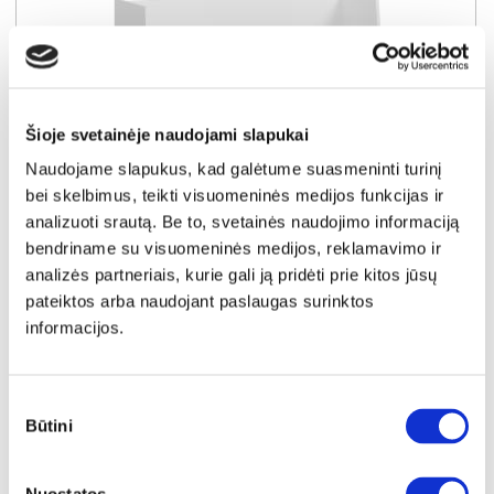
Šioje svetainėje naudojami slapukai
Naudojame slapukus, kad galėtume suasmeninti turinį
bei skelbimus, teikti visuomeninės medijos funkcijas ir
IŠPARDAVIMAS
YRA SANDĖLYJE
analizuoti srautą. Be to, svetainės naudojimo informaciją
bendriname su visuomeninės medijos, reklamavimo ir
CYBERMAN CBMN131-Z12M rašomojo stalo kojos
analizės partneriais, kurie gali ją pridėti prie kitos jūsų
Išmatavimai:
A:
74cm
P:
138cm
G:
62cm
pateiktos arba naudojant paslaugas surinktos
informacijos.
Kaina taikyta laikotarpiu
Pritaikyta nuolaida
2026-06-25 iki 2026-07-24
- 10€
39€
Sutikimo
Kaina galioja sandėlyje esančioms prekėms
29€
Būtini
pasirinkimas
Į krepšelį