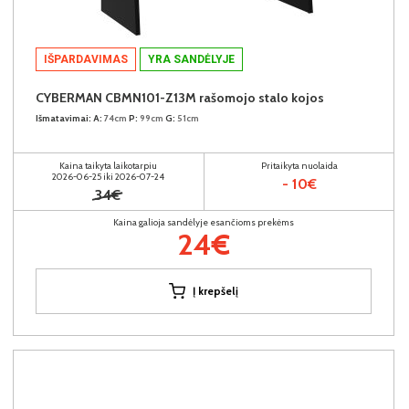
IŠPARDAVIMAS
YRA SANDĖLYJE
CYBERMAN CBMN101-Z13M rašomojo stalo kojos
Išmatavimai:
A:
74cm
P:
99cm
G:
51cm
Kaina taikyta laikotarpiu
Pritaikyta nuolaida
2026-06-25 iki 2026-07-24
- 10€
34€
Kaina galioja sandėlyje esančioms prekėms
24€
Į krepšelį