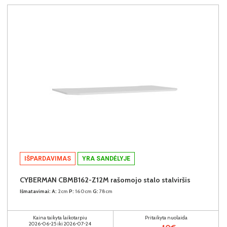
IŠPARDAVIMAS
YRA SANDĖLYJE
CYBERMAN CBMB162-Z12M rašomojo stalo stalviršis
Išmatavimai:
A:
2cm
P:
160cm
G:
78cm
Kaina taikyta laikotarpiu
Pritaikyta nuolaida
2026-06-25 iki 2026-07-24