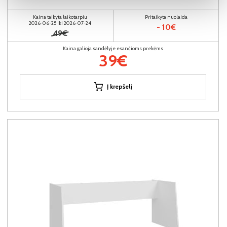
Kaina taikyta laikotarpiu
Pritaikyta nuolaida
2026-06-25 iki 2026-07-24
- 10€
49€
Kaina galioja sandėlyje esančioms prekėms
39€
Į krepšelį