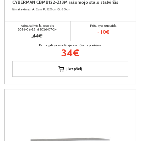
CYBERMAN CBMB122-Z13M rašomojo stalo stalviršis
Išmatavimai:
A:
2cm
P:
120cm
G:
60cm
Kaina taikyta laikotarpiu
Pritaikyta nuolaida
2026-06-25 iki 2026-07-24
- 10€
44€
Kaina galioja sandėlyje esančioms prekėms
34€
Į krepšelį