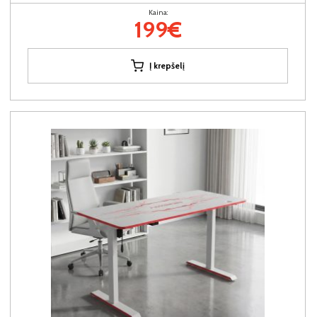
Kaina:
199€
Į krepšelį