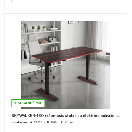
YRA SANDĖLYJE
SKYWALKER-180 rašomasis stalas su elektrine aukščio reguliavimo funkcija (Juodas)
Išmatavimai:
A:
73-118cm
P:
180cm
G:
70cm