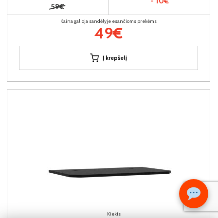
- 10€
59€
Kaina galioja sandėlyje esančioms prekėms
49€
Į krepšelį
Kiekis: