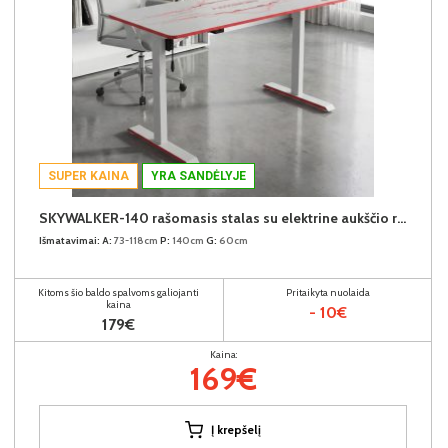
SUPER KAINA
YRA SANDĖLYJE
SKYWALKER-140 rašomasis stalas su elektrine aukščio reguliavimo funkcija (Baltas)
Išmatavimai:
A:
73-118cm
P:
140cm
G:
60cm
Kitoms šio baldo spalvoms galiojanti
Pritaikyta nuolaida
kaina
- 10€
179€
Kaina:
169€
Į krepšelį