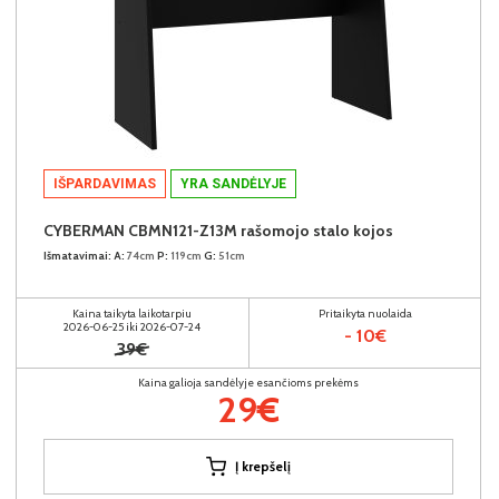
IŠPARDAVIMAS
YRA SANDĖLYJE
CYBERMAN CBMN121-Z13M rašomojo stalo kojos
Išmatavimai:
A:
74cm
P:
119cm
G:
51cm
Kaina taikyta laikotarpiu
Pritaikyta nuolaida
2026-06-25 iki 2026-07-24
- 10€
39€
Kaina galioja sandėlyje esančioms prekėms
29€
Į krepšelį