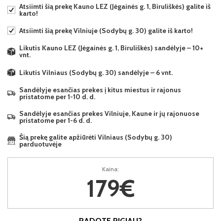
Atsiimti šią prekę Kauno LEZ (Jėgainės g. 1, Biruliškės) galite iš
karto!
Atsiimti šią prekę Vilniuje (Sodybų g. 30) galite iš karto!
Likutis Kauno LEZ (Jėgainės g. 1, Biruliškės) sandėlyje – 10+
vnt.
Likutis Vilniaus (Sodybų g. 30) sandėlyje – 6 vnt.
Sandėlyje esančias prekes į kitus miestus ir rajonus
pristatome per 1-10 d. d.
Sandėlyje esančias prekes Vilniuje, Kaune ir jų rajonuose
pristatome per 1-6 d. d.
Šią prekę galite apžiūrėti Vilniaus (Sodybų g. 30)
parduotuvėje
Kaina:
179€
RADOTE PIGIAU?