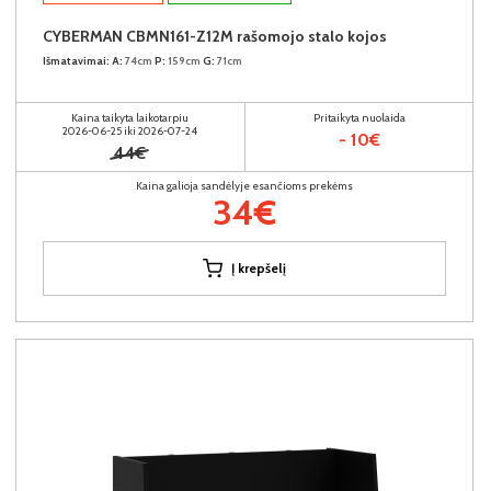
CYBERMAN CBMN161-Z12M rašomojo stalo kojos
Išmatavimai:
A:
74cm
P:
159cm
G:
71cm
Kaina taikyta laikotarpiu
Pritaikyta nuolaida
2026-06-25 iki 2026-07-24
- 10€
44€
Kaina galioja sandėlyje esančioms prekėms
34€
Į krepšelį