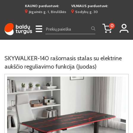
KAUNO parduotuvė:
VILNIAUS parduotuvė:
Jėgainės g. 1, Biruliškės
Sodybų g. 30
0
☰
SKYWALKER-140 rašomasis stalas su elektrine
aukščio reguliavimo funkcija (Juodas)