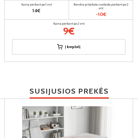
Kaina perkant po 1 vnt
Bendra pritaikyta nuolaida perkant po 2
vnt
14€
-10€
Kaina perkant po 2 vnt
9€
Į krepšelį
SUSIJUSIOS PREKĖS