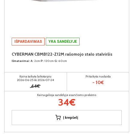
IŠPARDAVIMAS
YRA SANDĖLYJE
CYBERMAN CBMB122-Z12M rašomojo stalo stalviršis
Išmatavimai:
A:
2cm
P:
120cm
G:
60cm
Kaina taikyta laikotarpiu
Pritaikyta nuolaida
2026-06-25 iki 2026-07-24
- 10€
44€
Kaina galioja sandėlyje esančioms prekėms
34€
Į krepšelį