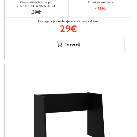
Kaina taikyta laikotarpiu
Pritaikyta nuolaida
2026-06-24 iki 2026-07-24
- 10€
39€
Kaina galioja sandėlyje esančioms prekėms
29€
Į krepšelį