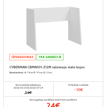
IŠPARDAVIMAS
YRA SANDĖLYJE
CYBERMAN CBMN101-Z12M rašomojo stalo kojos
Išmatavimai:
A:
74cm
P:
99cm
G:
51cm
Kaina taikyta laikotarpiu
Pritaikyta nuolaida
2026-06-25 iki 2026-07-24
- 10€
34€
Kaina galioja sandėlyje esančioms prekėms
24€