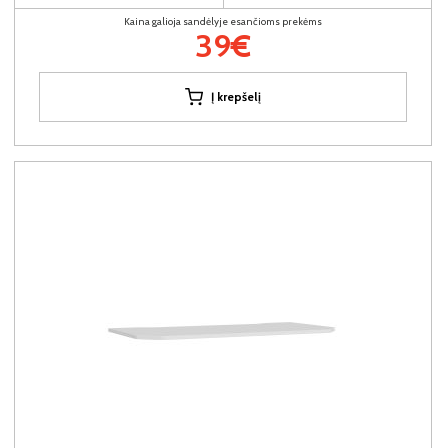
Kaina galioja sandėlyje esančioms prekėms
39€
Į krepšelį