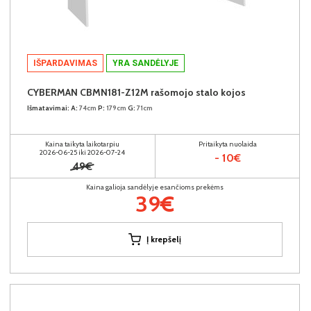
IŠPARDAVIMAS
YRA SANDĖLYJE
CYBERMAN CBMN181-Z12M rašomojo stalo kojos
Išmatavimai:
A:
74cm
P:
179cm
G:
71cm
Kaina taikyta laikotarpiu
Pritaikyta nuolaida
2026-06-25 iki 2026-07-24
- 10€
49€
Kaina galioja sandėlyje esančioms prekėms
39€
Į krepšelį