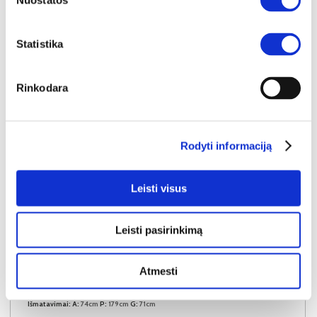
Nuostatos
Statistika
Rinkodara
Rodyti informaciją
Leisti visus
Leisti pasirinkimą
IŠPARDAVIMAS
YRA SANDĖLYJE
Atmesti
CYBERMAN CBMN181-Z13M rašomojo stalo kojos
Išmatavimai:
A:
74cm
P:
179cm
G:
71cm