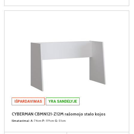
IŠPARDAVIMAS
YRA SANDĖLYJE
CYBERMAN CBMN121-Z12M rašomojo stalo kojos
Išmatavimai:
A:
74cm
P:
119cm
G:
51cm