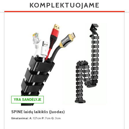
KOMPLEKTUOJAME
YRA SANDĖLYJE
SPINE laidų laikiklis (Juodas)
Išmatavimai:
A:
127cm
P:
7cm
G:
3cm