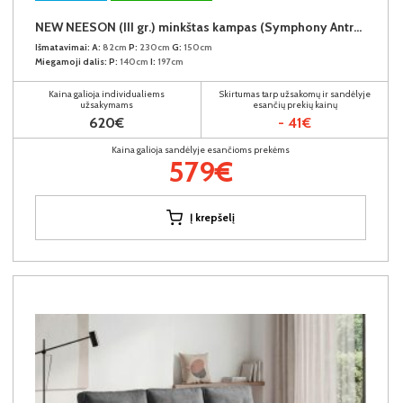
NEW NEESON (III gr.) minkštas kampas (Symphony Antracite-20)
Išmatavimai:
A:
82cm
P:
230cm
G:
150cm
Miegamoji dalis:
P:
140cm
I:
197cm
Kaina galioja individualiems
Skirtumas tarp užsakomų ir sandėlyje
užsakymams
esančių prekių kainų
620€
- 41€
Kaina galioja sandėlyje esančioms prekėms
579€
Į krepšelį