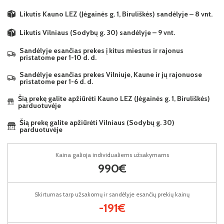
Likutis Kauno LEZ (Jėgainės g. 1, Biruliškės) sandėlyje – 8 vnt.
Likutis Vilniaus (Sodybų g. 30) sandėlyje – 9 vnt.
Sandėlyje esančias prekes į kitus miestus ir rajonus
pristatome per 1-10 d. d.
Sandėlyje esančias prekes Vilniuje, Kaune ir jų rajonuose
pristatome per 1-6 d. d.
Šią prekę galite apžiūrėti Kauno LEZ (Jėgainės g. 1, Biruliškės)
parduotuvėje
Šią prekę galite apžiūrėti Vilniaus (Sodybų g. 30)
parduotuvėje
Kaina galioja individualiems užsakymams
990€
Skirtumas tarp užsakomų ir sandėlyje esančių prekių kainų
-191€