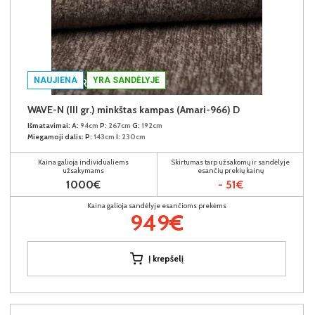
NAUJIENA
YRA SANDĖLYJE
WAVE-N (III gr.) minkštas kampas (Amari-966) D
Išmatavimai:
A:
94cm
P:
267cm
G:
192cm
Miegamoji dalis:
P:
143cm
I:
230cm
Kaina galioja individualiems
Skirtumas tarp užsakomų ir sandėlyje
užsakymams
esančių prekių kainų
1000€
- 51€
Kaina galioja sandėlyje esančioms prekėms
949€
Į krepšelį