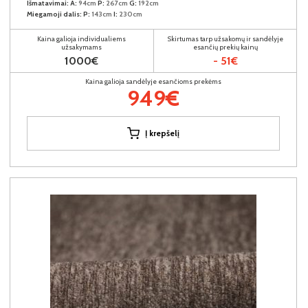
Išmatavimai:
A:
94cm
P:
267cm
G:
192cm
Miegamoji dalis:
P:
143cm
I:
230cm
Kaina galioja individualiems
Skirtumas tarp užsakomų ir sandėlyje
užsakymams
esančių prekių kainų
1000€
- 51€
Kaina galioja sandėlyje esančioms prekėms
949€
Į krepšelį