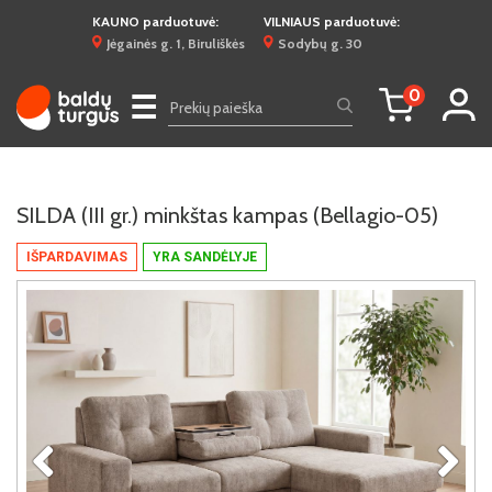
KAUNO parduotuvė:
VILNIAUS parduotuvė:
Jėgainės g. 1, Biruliškės
Sodybų g. 30
0
☰
SILDA (III gr.) minkštas kampas (Bellagio-05)
IŠPARDAVIMAS
YRA SANDĖLYJE