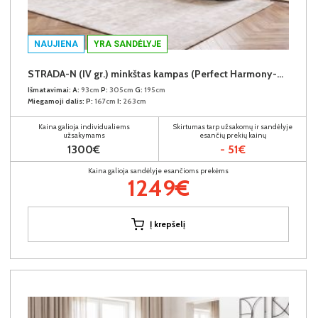
NAUJIENA
YRA SANDĖLYJE
STRADA-N (IV gr.) minkštas kampas (Perfect Harmony-04) K
Išmatavimai:
A:
93cm
P:
305cm
G:
195cm
Miegamoji dalis:
P:
167cm
I:
263cm
Kaina galioja individualiems
Skirtumas tarp užsakomų ir sandėlyje
užsakymams
esančių prekių kainų
1300€
- 51€
Kaina galioja sandėlyje esančioms prekėms
1249€
Į krepšelį