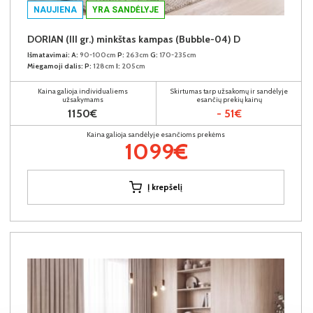
NAUJIENA
YRA SANDĖLYJE
DORIAN (III gr.) minkštas kampas (Bubble-04) D
Išmatavimai:
A:
90-100cm
P:
263cm
G:
170-235cm
Miegamoji dalis:
P:
128cm
I:
205cm
Kaina galioja individualiems
Skirtumas tarp užsakomų ir sandėlyje
užsakymams
esančių prekių kainų
1150€
- 51€
Kaina galioja sandėlyje esančioms prekėms
1099€
Į krepšelį