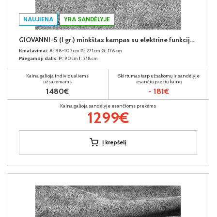
NAUJIENA
YRA SANDĖLYJE
GIOVANNI-S (I gr.) minkštas kampas su elektrine funkcija (Aphrodite-21) K
Išmatavimai:
A:
88-102cm
P:
271cm
G:
176cm
Miegamoji dalis:
P:
90cm
I:
218cm
Kaina galioja individualiems
Skirtumas tarp užsakomų ir sandėlyje
užsakymams
esančių prekių kainų
1480€
- 181€
Kaina galioja sandėlyje esančioms prekėms
1299€
Į krepšelį