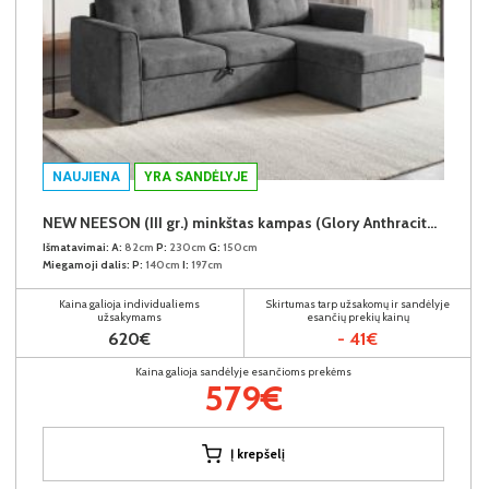
NAUJIENA
YRA SANDĖLYJE
NEW NEESON (III gr.) minkštas kampas (Glory Anthracite-18)
Išmatavimai:
A:
82cm
P:
230cm
G:
150cm
Miegamoji dalis:
P:
140cm
I:
197cm
Kaina galioja individualiems
Skirtumas tarp užsakomų ir sandėlyje
užsakymams
esančių prekių kainų
620€
- 41€
Kaina galioja sandėlyje esančioms prekėms
579€
Į krepšelį