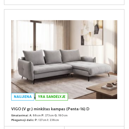
NAUJIENA
YRA SANDĖLYJE
VIGO (V gr.) minkštas kampas (Penta-16) D
Išmatavimai:
A:
88cm
P:
273cm
G:
180cm
Miegamoji dalis:
P:
127cm
I:
238cm