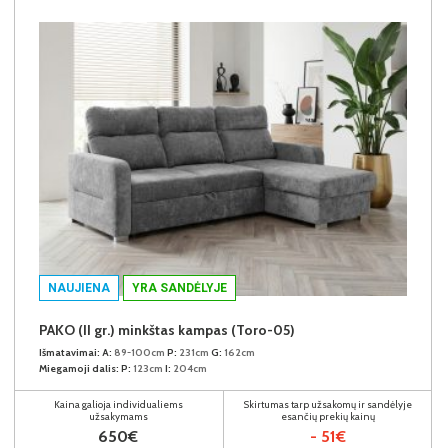
NAUJIENA
YRA SANDĖLYJE
PAKO (II gr.) minkštas kampas (Toro-05)
Išmatavimai:
A:
89-100cm
P:
231cm
G:
162cm
Miegamoji dalis:
P:
123cm
I:
204cm
Kaina galioja individualiems
Skirtumas tarp užsakomų ir sandėlyje
užsakymams
esančių prekių kainų
650€
- 51€