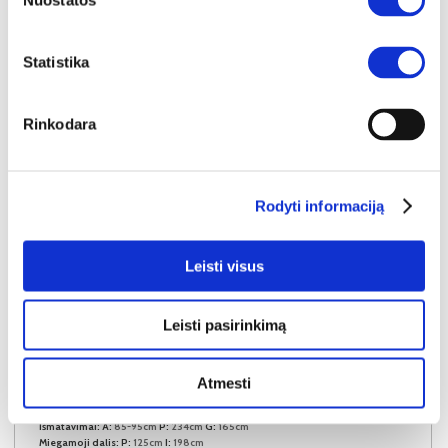
Nuostatos
Statistika
Rinkodara
Rodyti informaciją
Leisti visus
Leisti pasirinkimą
NAUJIENA
YRA SANDĖLYJE
Atmesti
EVRON (II gr.) minkštas kampas (Amari-953)
Išmatavimai:
A:
85-95cm
P:
234cm
G:
165cm
Miegamoji dalis:
P:
125cm
I:
198cm