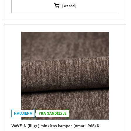
Į krepšelį
NAUJIENA
YRA SANDĖLYJE
WAVE-N (III gr.) minkštas kampas (Amari-966) K