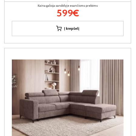
Kaina galioja sandėlyje esančioms prekėms
599€
Į krepšelį