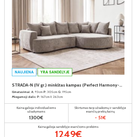
NAUJIENA
YRA SANDĖLYJE
STRADA-N (IV gr.) minkštas kampas (Perfect Harmony-04) D
Išmatavimai:
A:
93cm
P:
305cm
G:
195cm
Miegamoji dalis:
P:
167cm
I:
263cm
Kaina galioja individualiems
Skirtumas tarp užsakomų ir sandėlyje
užsakymams
esančių prekių kainų
1300€
- 51€
Kaina galioja sandėlyje esančioms prekėms
1249€