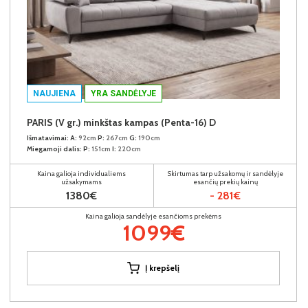
NAUJIENA
YRA SANDĖLYJE
PARIS (V gr.) minkštas kampas (Penta-16) D
Išmatavimai:
A:
92cm
P:
267cm
G:
190cm
Miegamoji dalis:
P:
151cm
I:
220cm
Kaina galioja individualiems
Skirtumas tarp užsakomų ir sandėlyje
užsakymams
esančių prekių kainų
1380€
- 281€
Kaina galioja sandėlyje esančioms prekėms
1099€
Į krepšelį