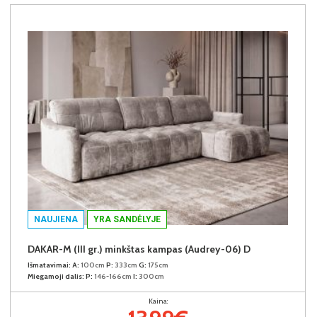
NAUJIENA
YRA SANDĖLYJE
DAKAR-M (III gr.) minkštas kampas (Audrey-06) D
Išmatavimai:
A:
100cm
P:
333cm
G:
175cm
Miegamoji dalis:
P:
146-166cm
I:
300cm
Kaina: