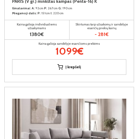
PARIS (V gr.) minkštas kampas (Penta-16) K
Išmatavimai:
A:
92cm
P:
267cm
G:
190cm
Miegamoji dalis:
P:
151cm
I:
220cm
Kaina galioja individualiems
Skirtumas tarp užsakomų ir sandėlyje
užsakymams
esančių prekių kainų
1380€
- 281€
Kaina galioja sandėlyje esančioms prekėms
1099€
Į krepšelį