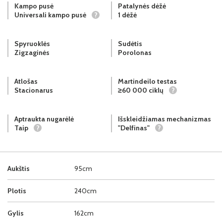
Kampo pusė
Patalynės dėžė
Universali kampo pusė
?
1 dėžė
Spyruoklės
Sudėtis
Zigzaginės
Porolonas
Atlošas
Martindeilo testas
Stacionarus
≥60 000 ciklų
?
Aptraukta nugarėlė
Išskleidžiamas mechanizmas
Taip
?
"Delfinas"
?
Aukštis
95cm
Plotis
240cm
Gylis
162cm