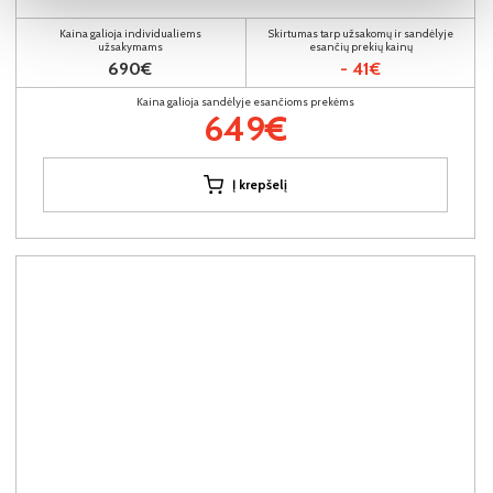
Kaina galioja individualiems
Skirtumas tarp užsakomų ir sandėlyje
užsakymams
esančių prekių kainų
690€
- 41€
Kaina galioja sandėlyje esančioms prekėms
649€
Į krepšelį