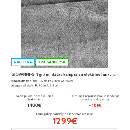
NAUJIENA
YRA SANDĖLYJE
GIOVANNI-S (I gr.) minkštas kampas su elektrine funkcija (Aphrodite-21) D
Išmatavimai:
A:
88-102cm
P:
271cm
G:
176cm
Miegamoji dalis:
P:
90cm
I:
218cm
Kaina galioja individualiems
Skirtumas tarp užsakomų ir sandėlyje
užsakymams
esančių prekių kainų
1480€
- 181€
Kaina galioja sandėlyje esančioms prekėms
1299€