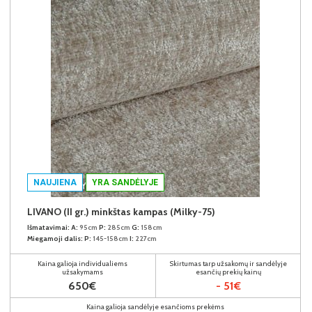
NAUJIENA
YRA SANDĖLYJE
LIVANO (II gr.) minkštas kampas (Milky-75)
Išmatavimai:
A:
95cm
P:
285cm
G:
158cm
Miegamoji dalis:
P:
145-158cm
I:
227cm
Kaina galioja individualiems
Skirtumas tarp užsakomų ir sandėlyje
užsakymams
esančių prekių kainų
650€
- 51€
Kaina galioja sandėlyje esančioms prekėms