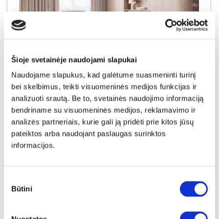
Šioje svetainėje naudojami slapukai
Naudojame slapukus, kad galėtume suasmeninti turinį
bei skelbimus, teikti visuomeninės medijos funkcijas ir
NAUJIENA
YRA SANDĖLYJE
analizuoti srautą. Be to, svetainės naudojimo informaciją
bendriname su visuomeninės medijos, reklamavimo ir
DORIAN (III gr.) minkštas kampas (Bubble-04) K
analizės partneriais, kurie gali ją pridėti prie kitos jūsų
Išmatavimai:
A:
90-100cm
P:
263cm
G:
170-235cm
Miegamoji dalis:
P:
128cm
I:
205cm
pateiktos arba naudojant paslaugas surinktos
informacijos.
Kaina galioja individualiems
Skirtumas tarp užsakomų ir sandėlyje
užsakymams
esančių prekių kainų
1150€
- 51€
Sutikimo
Kaina galioja sandėlyje esančioms prekėms
1099€
Būtini
pasirinkimas
Į krepšelį