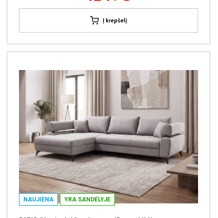
Į krepšelį
NAUJIENA
YRA SANDĖLYJE