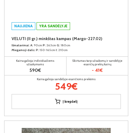
NAUJIENA
YRA SANDĖLYJE
VELUTI (II gr.) minkštas kampas (Margo-227.02)
Išmatavimai:
A:
90cm
P:
263cm
G:
180cm
Miegamoji dalis:
P:
150-165cm
I:
210cm
Kaina galioja individualiems
Skirtumas tarp užsakomų ir sandėlyje
užsakymams
esančių prekių kainų
590€
- 41€
Kaina galioja sandėlyje esančioms prekėms
549€
Į krepšelį