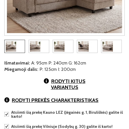
Išmatavimai:
A: 95cm P: 240cm G: 162cm
Miegamoji dalis:
P: 125cm I: 200cm
RODYTI KITUS
VARIANTUS
RODYTI PREKĖS CHARAKTERISTIKAS
Atsiimti šią prekę Kauno LEZ (Jėgainės g. 1, Biruliškės) galite iš
karto!
Atsiimti šią prekę Vilniuje (Sodybų g. 30) galite iš karto!