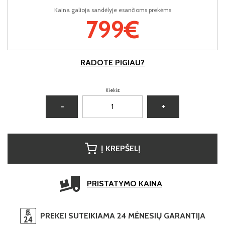
Kaina galioja sandėlyje esančioms prekėms
799€
RADOTE PIGIAU?
Kiekis:
−
+
Į KREPŠELĮ
PRISTATYMO KAINA
PREKEI SUTEIKIAMA 24 MĖNESIŲ GARANTIJA