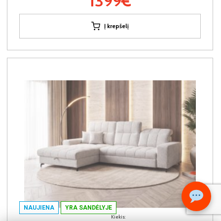
1399€
Į krepšelį
NAUJIENA
YRA SANDĖLYJE
Kiekis: