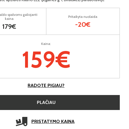
aldo spalvoms galiojanti
Pritaikyta nuolaida
kaina
-20€
179€
Kaina:
159€
RADOTE PIGIAU?
PLAČIAU
PRISTATYMO KAINA