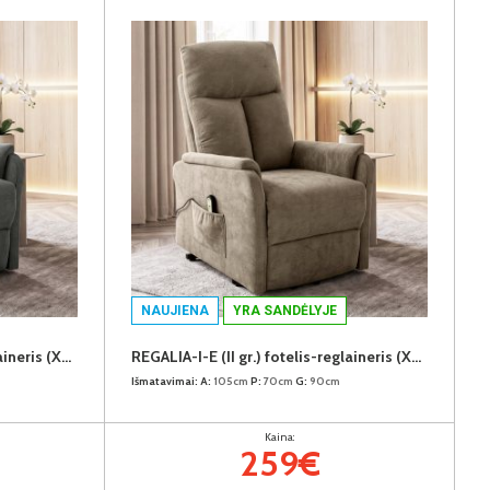
NAUJIENA
YRA SANDĖLYJE
REGALIA-I-E (II gr.) fotelis-reglaineris (XHR-18 Tamsiai pilkas)
REGALIA-I-E (II gr.) fotelis-reglaineris (XHR-05 Rudas)
Išmatavimai:
A:
105cm
P:
70cm
G:
90cm
Kaina:
259€