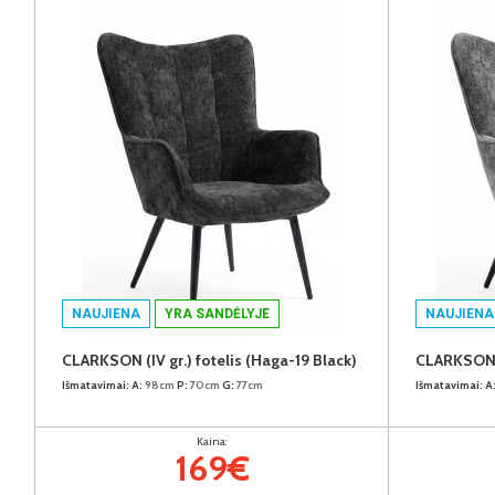
NAUJIENA
YRA SANDĖLYJE
NAUJIENA
CLARKSON (IV gr.) fotelis (Haga-19 Black)
CLARKSON (I
Išmatavimai:
A:
98cm
P:
70cm
G:
77cm
Išmatavimai:
A
Kaina:
169€