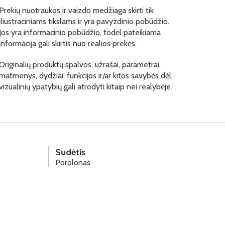
Prekių nuotraukos ir vaizdo medžiaga skirti tik
iliustraciniams tikslams ir yra pavyzdinio pobūdžio.
Jos yra informacinio pobūdžio, todėl pateikiama
informacija gali skirtis nuo realios prekės.
Originalių produktų spalvos, užrašai, parametrai,
matmenys, dydžiai, funkcijos ir/ar kitos savybės dėl
vizualinių ypatybių gali atrodyti kitaip nei realybėje.
Sudėtis
Porolonas