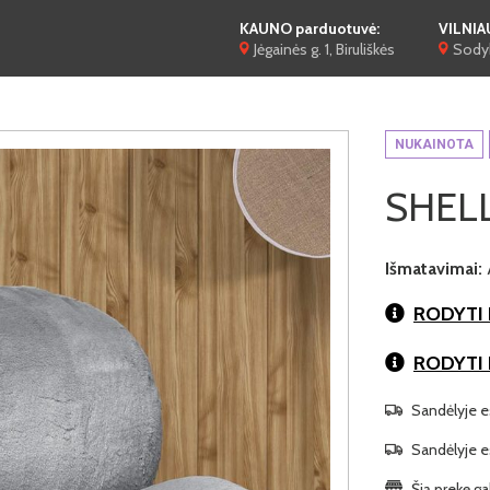
KAUNO parduotuvė:
VILNIA
Jėgainės g. 1, Biruliškės
Sodyb
NUKAINOTA
SHELL 
Išmatavimai:
RODYTI 
RODYTI
Sandėlyje es
Sandėlyje es
Šią prekę ga