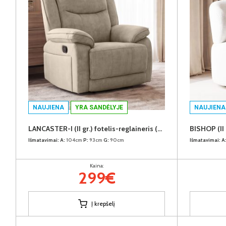
NAUJIENA
YRA SANDĖLYJE
NAUJIENA
LANCASTER-I (II gr.) fotelis-reglaineris (EDA828-02 Šviesiai rudas)
Išmatavimai:
A:
104cm
P:
93cm
G:
90cm
Išmatavimai:
A
Kaina:
299€
Į krepšelį