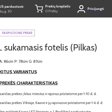
Prekių krepšelis
US parduotuvė:
Prisijungti
0 Prekių
ų g. 30
EKSPOZICINĖ PREKĖ
sukamasis fotelis (Pilkas)
A: 86cm P: 78cm G: 87cm
KITUS VARIANTUS
 PREKĖS CHARAKTERISTIKAS
ančias prekes į kitus miestus ir rajonus pristatome per 1-10 d. d.
ančias prekes Vilniuje, Kaune ir jų rajonuose pristatome per 1-6 d. d.
lite apžiūrėti Kauno LEZ (Jėgainės g. 1, Biruliškės) parduotuvėje