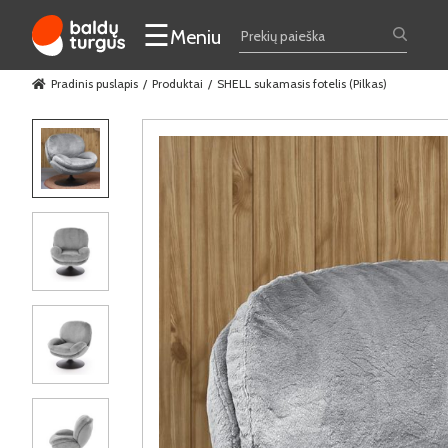
☰
Meniu
Pradinis puslapis
Produktai
SHELL sukamasis fotelis (Pilkas)