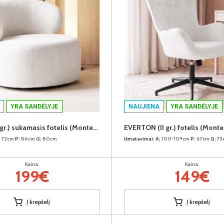
YRA SANDĖLYJE
NAUJIENA
YRA SANDĖLYJE
BISHOP (II gr.) sukamasis fotelis (Monte-01 Baltas)
EVERTON (II gr.) fotelis (Monte
:
72cm
P:
86cm
G:
80cm
Išmatavimai:
A:
100-109cm
P:
67cm
G:
73
Kaina:
Kaina:
199€
149€
Į krepšelį
Į krepšelį