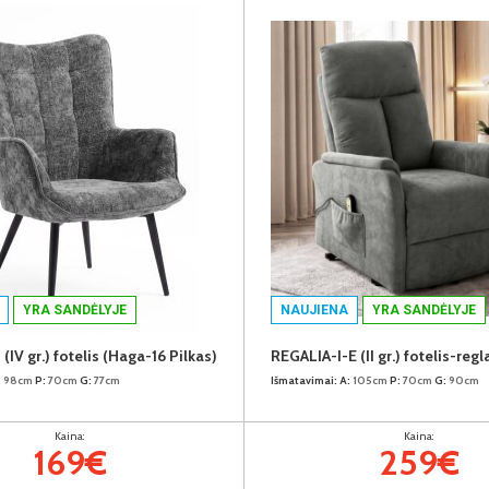
YRA SANDĖLYJE
NAUJIENA
YRA SANDĖLYJE
V gr.) fotelis (Haga-16 Pilkas)
:
98cm
P:
70cm
G:
77cm
Išmatavimai:
A:
105cm
P:
70cm
G:
90cm
Kaina:
Kaina:
169€
259€