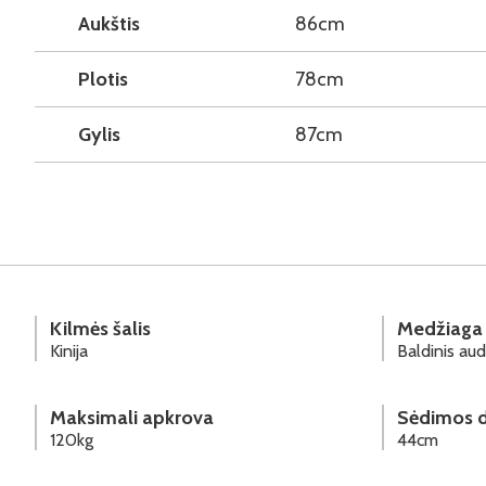
Aukštis
86cm
Plotis
78cm
Gylis
87cm
Kilmės šalis
Medžiaga
Kinija
Baldinis aud
Maksimali apkrova
Sėdimos d
120kg
44cm