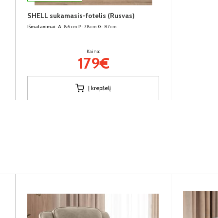
SHELL sukamasis-fotelis (Rusvas)
Išmatavimai:
A:
86cm
P:
78cm
G:
87cm
Kaina:
179€
Į krepšelį