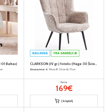
NAUJIENA
YRA SANDĖLYJE
-01 Baltas)
CLARKSON (IV gr.) fotelis (Haga-30 Šviesiai rudas)
cm
Išmatavimai:
A:
98cm
P:
70cm
G:
77cm
Kaina:
169€
Į krepšelį