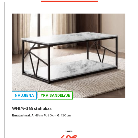
NAUJIENA
YRA SANDĖLYJE
WHIM-365 staliukas
Išmatavimai:
A:
45cm
P:
60cm
G:
120cm
Kaina: