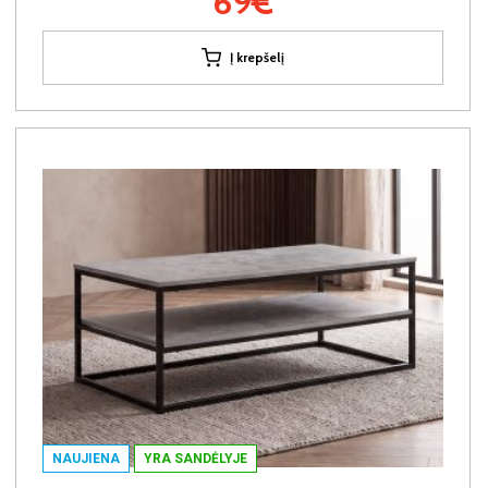
69€
Į krepšelį
NAUJIENA
YRA SANDĖLYJE