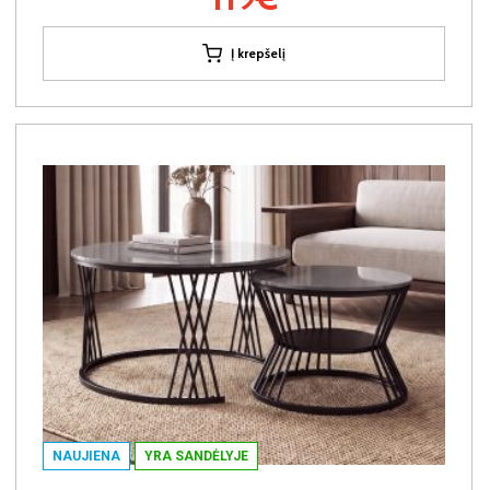
Į krepšelį
NAUJIENA
YRA SANDĖLYJE