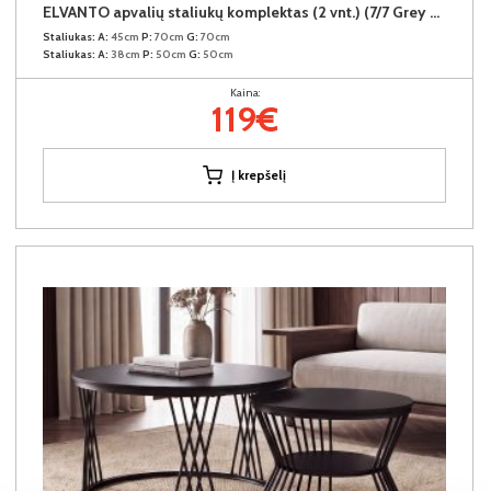
ELVANTO apvalių staliukų komplektas (2 vnt.) (7/7 Grey Gloss)
Staliukas:
A:
45cm
P:
70cm
G:
70cm
Staliukas:
A:
38cm
P:
50cm
G:
50cm
Kaina:
119€
Į krepšelį