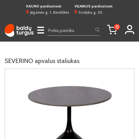
KAUNO parduotuvė:
VILNIAUS parduotuvė:
Jėgainės g. 1, Biruliškės
Sodybų g. 30
0
☰
SEVERINO apvalus staliukas