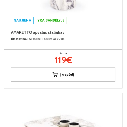
NAUJIENA
YRA SANDĖLYJE
AMARETTO apvalus staliukas
Išmatavimai:
A:
46cm
P:
60cm
G:
60cm
Kaina:
119€
Į krepšelį