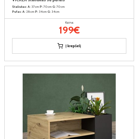
Staliukas:
A:
37cm
P:
70cm
G:
70cm
Pufas:
A:
28cm
P:
34cm
G:
34cm
Kaina:
199€
Į krepšelį