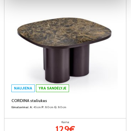
NAUJIENA
YRA SANDĖLYJE
CORDINA staliukas
Išmatavimai:
A:
45cm
P:
80cm
G:
80cm
Kaina:
129€