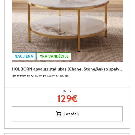
NAUJIENA
YRA SANDĖLYJE
HOLBORN apvalus staliukas (Chanel Stone/Aukso spalvos kojos)
Išmatavimai:
A:
46cm
P:
80cm
G:
80cm
Kaina:
129€
Į krepšelį