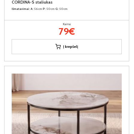
CORDINA-S staliukas
Išmatavimai:
A:
56cm
P:
50cm
G:
50cm
Kaina:
79€
Į krepšelį