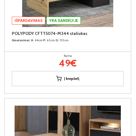
IŠPARDAVIMAS
YRA SANDĖLYJE
POLYPODY CFTT5074-M344 staliukas
Išmatavimai:
A:
44cm
P:
65cm
G:
110cm
Kaina:
49€
Į krepšelį