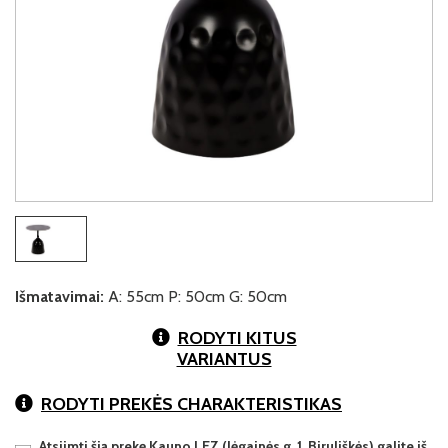
Išmatavimai:
A: 55cm P: 50cm G: 50cm
RODYTI KITUS
VARIANTUS
RODYTI PREKĖS CHARAKTERISTIKAS
Atsiimti šią prekę Kauno LEZ (Jėgainės g. 1, Biruliškės) galite iš