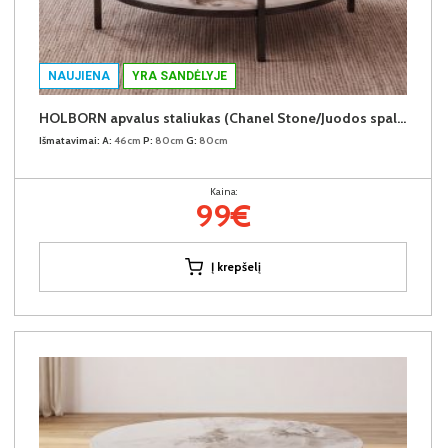
NAUJIENA
YRA SANDĖLYJE
HOLBORN apvalus staliukas (Chanel Stone/Juodos spalvos kojos)
Išmatavimai:
A:
46cm
P:
80cm
G:
80cm
Kaina:
99€
Į krepšelį