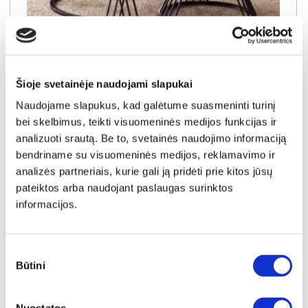
NAUJIENA
YRA SANDĖLYJE
ELVANTO apvalių staliukų komplektas (2 vnt.) (5/7 Black Matt)
Šioje svetainėje naudojami slapukai
Staliukas:
A:
45cm
P:
70cm
G:
70cm
Naudojame slapukus, kad galėtume suasmeninti turinį
Staliukas:
A:
38cm
P:
50cm
G:
50cm
bei skelbimus, teikti visuomeninės medijos funkcijas ir
Kaina:
analizuoti srautą. Be to, svetainės naudojimo informaciją
119€
bendriname su visuomeninės medijos, reklamavimo ir
analizės partneriais, kurie gali ją pridėti prie kitos jūsų
Į krepšelį
pateiktos arba naudojant paslaugas surinktos
informacijos.
Sutikimo
Būtini
pasirinkimas