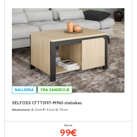
NAUJIENA
YRA SANDĖLYJE
SELFOSS CFTT5197-M965 staliukas
Išmatavimai:
A:
51cm
P:
62cm
G:
90cm
Kaina:
99€