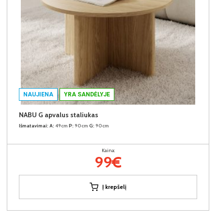
NAUJIENA
YRA SANDĖLYJE
NABU G apvalus staliukas
Išmatavimai:
A:
49cm
P:
90cm
G:
90cm
Kaina:
99€
Į krepšelį