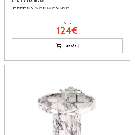
PERILA staliukas
Išmatavimai:
A:
46cm
P:
60cm
G:
120cm
Kaina:
124€
Į krepšelį