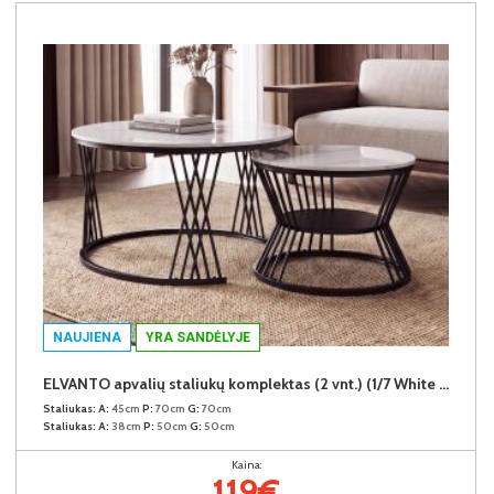
NAUJIENA
YRA SANDĖLYJE
ELVANTO apvalių staliukų komplektas (2 vnt.) (1/7 White Marble Gloss)
Staliukas:
A:
45cm
P:
70cm
G:
70cm
Staliukas:
A:
38cm
P:
50cm
G:
50cm
Kaina:
119€