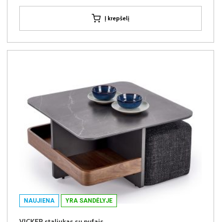
Į krepšelį
NAUJIENA
YRA SANDĖLYJE
VICKER staliukas su pufais