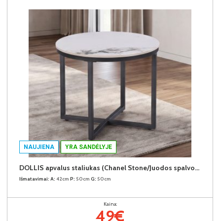
NAUJIENA
YRA SANDĖLYJE
DOLLIS apvalus staliukas (Chanel Stone/Juodos spalvos kojos)
Išmatavimai:
A:
42cm
P:
50cm
G:
50cm
Kaina:
49€