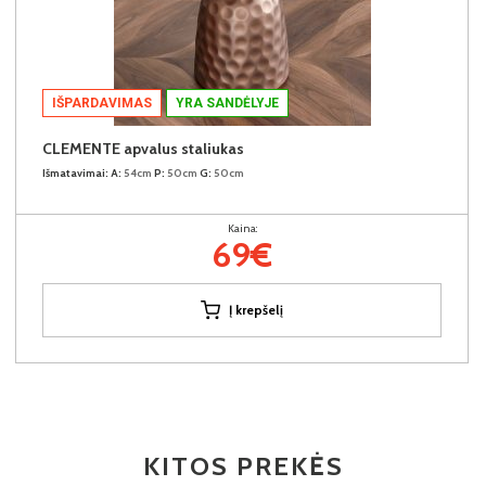
IŠPARDAVIMAS
YRA SANDĖLYJE
CLEMENTE apvalus staliukas
Išmatavimai:
A:
54cm
P:
50cm
G:
50cm
Kaina:
69€
Į krepšelį
KITOS PREKĖS