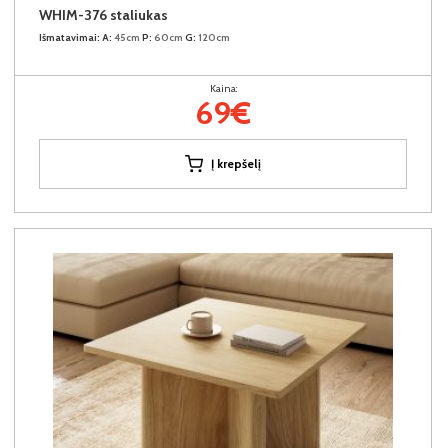
WHIM-376 staliukas
Išmatavimai:
A:
45cm
P:
60cm
G:
120cm
Kaina:
69€
Į krepšelį