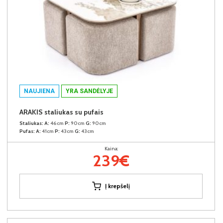
NAUJIENA
YRA SANDĖLYJE
ARAKIS staliukas su pufais
Staliukas:
A:
46cm
P:
90cm
G:
90cm
Pufas:
A:
41cm
P:
43cm
G:
43cm
Kaina:
239€
Į krepšelį