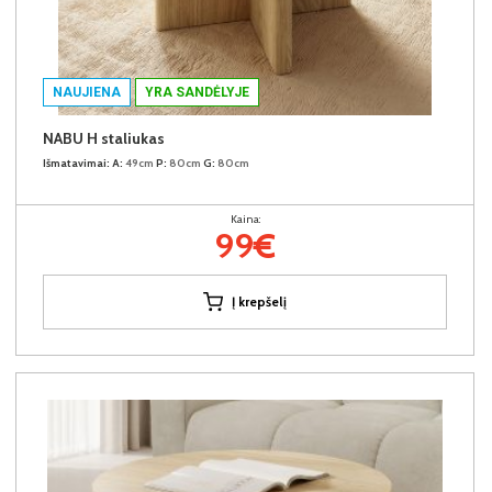
NAUJIENA
YRA SANDĖLYJE
NABU H staliukas
Išmatavimai:
A:
49cm
P:
80cm
G:
80cm
Kaina:
99€
Į krepšelį