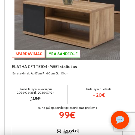
IŠPARDAVIMAS
YRA SANDĖLYJE
ELATHA CFTT5104-M551 staliukas
Išmatavimai:
A:
47cm
P:
60cm
G:
110cm
Kaina taikyta laikotarpiu
Pritaikyta nuolaida
2026-06-25 iki 2026-07-24
- 20€
119€
Kaina galioja sandėlyje esančioms prekėms
99€
Į krepšelį
Kiekis: