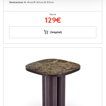
Išmatavimai:
A:
45cm
P:
80cm
G:
80cm
Kaina:
129€
Į krepšelį