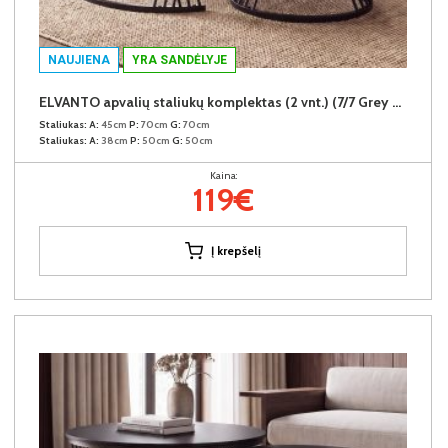
NAUJIENA
YRA SANDĖLYJE
ELVANTO apvalių staliukų komplektas (2 vnt.) (7/7 Grey Gloss)
Staliukas:
A:
45cm
P:
70cm
G:
70cm
Staliukas:
A:
38cm
P:
50cm
G:
50cm
Kaina:
119€
Į krepšelį