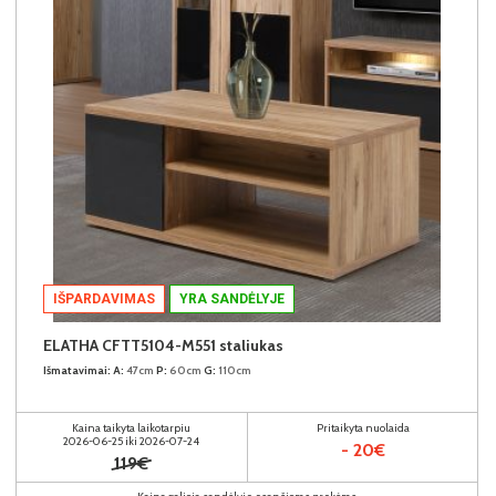
IŠPARDAVIMAS
YRA SANDĖLYJE
ELATHA CFTT5104-M551 staliukas
Išmatavimai:
A:
47cm
P:
60cm
G:
110cm
Kaina taikyta laikotarpiu
Pritaikyta nuolaida
2026-06-25 iki 2026-07-24
- 20€
119€