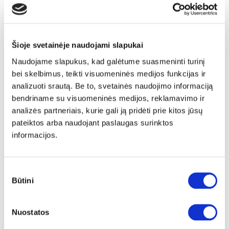
Šioje svetainėje naudojami slapukai
Naudojame slapukus, kad galėtume suasmeninti turinį
bei skelbimus, teikti visuomeninės medijos funkcijas ir
analizuoti srautą. Be to, svetainės naudojimo informaciją
bendriname su visuomeninės medijos, reklamavimo ir
analizės partneriais, kurie gali ją pridėti prie kitos jūsų
pateiktos arba naudojant paslaugas surinktos
informacijos.
NAUJIENA
YRA SANDĖLYJE
ELVANTO apvalių staliukų komplektas (2 vnt.) (3/7 Grey Matt)
Sutikimo
Staliukas:
A:
45cm
P:
70cm
G:
70cm
Būtini
pasirinkimas
Staliukas:
A:
38cm
P:
50cm
G:
50cm
Kaina:
119€
Nuostatos