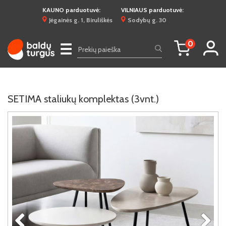
KAUNO parduotuvė:
VILNIAUS parduotuvė:
Jėgainės g. 1, Biruliškės
Sodybų g. 30
0
☰
SETIMA staliukų komplektas (3vnt.)