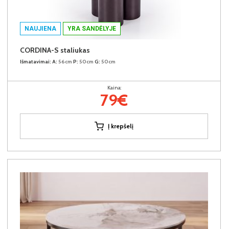
NAUJIENA
YRA SANDĖLYJE
CORDINA-S staliukas
Išmatavimai:
A:
56cm
P:
50cm
G:
50cm
Kaina:
79€
Į krepšelį