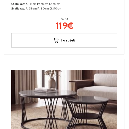
Staliukas:
A:
45cm
P:
70cm
G:
70cm
Staliukas:
A:
38cm
P:
50cm
G:
50cm
Kaina:
119€
Į krepšelį