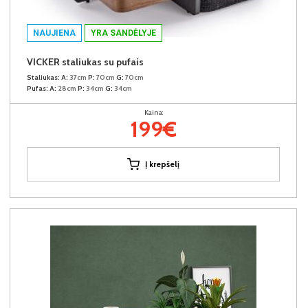
NAUJIENA
YRA SANDĖLYJE
VICKER staliukas su pufais
Staliukas:
A:
37cm
P:
70cm
G:
70cm
Pufas:
A:
28cm
P:
34cm
G:
34cm
Kaina:
199€
Į krepšelį