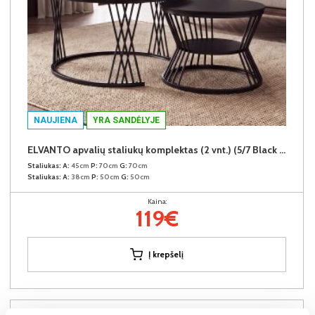
NAUJIENA
YRA SANDĖLYJE
ELVANTO apvalių staliukų komplektas (2 vnt.) (5/7 Black Matt)
Staliukas:
A:
45cm
P:
70cm
G:
70cm
Staliukas:
A:
38cm
P:
50cm
G:
50cm
Kaina:
119€
Į krepšelį