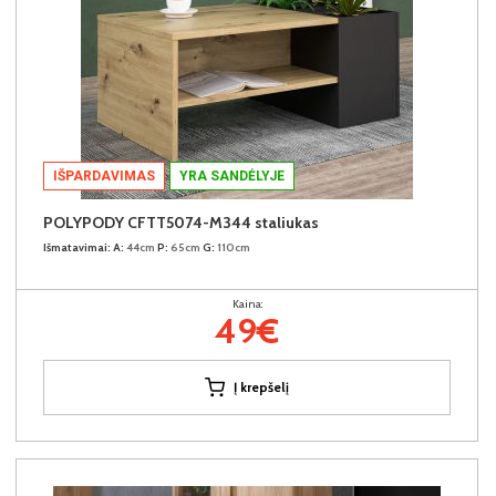
IŠPARDAVIMAS
YRA SANDĖLYJE
POLYPODY CFTT5074-M344 staliukas
Išmatavimai:
A:
44cm
P:
65cm
G:
110cm
Kaina:
49€
Į krepšelį