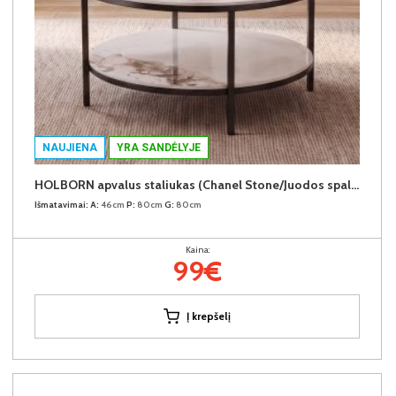
NAUJIENA
YRA SANDĖLYJE
HOLBORN apvalus staliukas (Chanel Stone/Juodos spalvos kojos)
Išmatavimai:
A:
46cm
P:
80cm
G:
80cm
Kaina:
99€
Į krepšelį