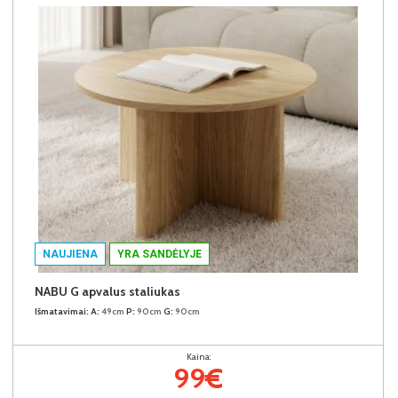
NAUJIENA
YRA SANDĖLYJE
NABU G apvalus staliukas
Išmatavimai:
A:
49cm
P:
90cm
G:
90cm
Kaina:
99€