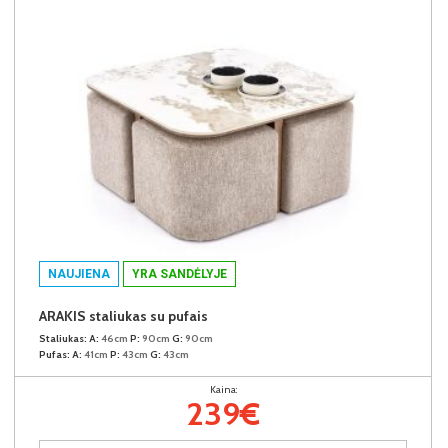
NAUJIENA
YRA SANDĖLYJE
ARAKIS staliukas su pufais
Staliukas:
A:
46cm
P:
90cm
G:
90cm
Pufas:
A:
41cm
P:
43cm
G:
43cm
Kaina:
239€