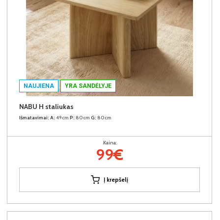
NAUJIENA
YRA SANDĖLYJE
NABU H staliukas
Išmatavimai:
A:
49cm
P:
80cm
G:
80cm
Kaina:
99€
Į krepšelį