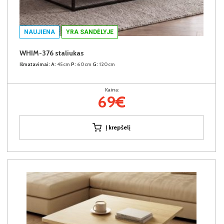
NAUJIENA
YRA SANDĖLYJE
WHIM-376 staliukas
Išmatavimai:
A:
45cm
P:
60cm
G:
120cm
Kaina:
69€
Į krepšelį