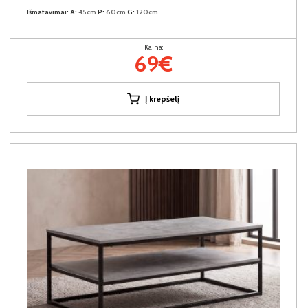
Išmatavimai:
A:
45cm
P:
60cm
G:
120cm
Kaina:
69€
Į krepšelį