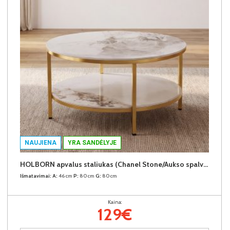
NAUJIENA
YRA SANDĖLYJE
HOLBORN apvalus staliukas (Chanel Stone/Aukso spalvos kojos)
Išmatavimai:
A:
46cm
P:
80cm
G:
80cm
Kaina:
129€