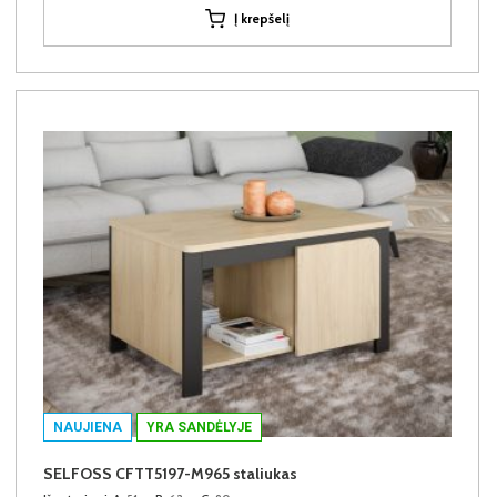
Į krepšelį
NAUJIENA
YRA SANDĖLYJE
SELFOSS CFTT5197-M965 staliukas