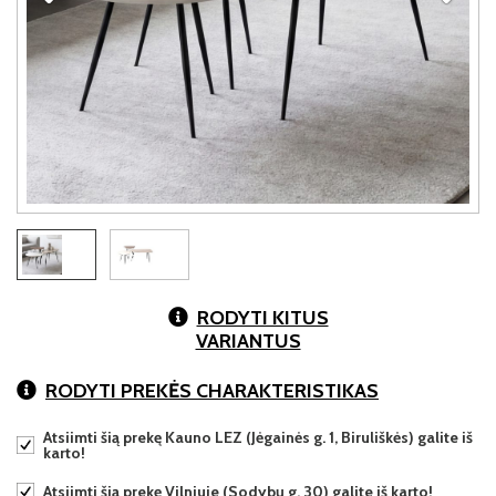
RODYTI KITUS
VARIANTUS
RODYTI PREKĖS CHARAKTERISTIKAS
Atsiimti šią prekę Kauno LEZ (Jėgainės g. 1, Biruliškės) galite iš
karto!
Atsiimti šią prekę Vilniuje (Sodybų g. 30) galite iš karto!