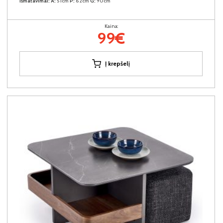
Išmatavimai:
A:
51cm
P:
62cm
G:
90cm
Kaina:
99€
Į krepšelį