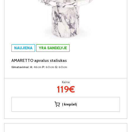
NAUJIENA
YRA SANDĖLYJE
AMARETTO apvalus staliukas
Išmatavimai:
A:
46cm
P:
60cm
G:
60cm
Kaina:
119€
Į krepšelį