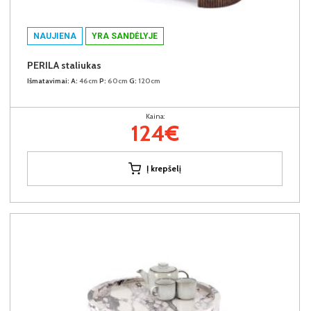
NAUJIENA
YRA SANDĖLYJE
PERILA staliukas
Išmatavimai:
A:
46cm
P:
60cm
G:
120cm
Kaina:
124€
Į krepšelį