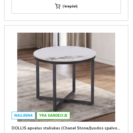
Į krepšelį
NAUJIENA
YRA SANDĖLYJE
DOLLIS apvalus staliukas (Chanel Stone/Juodos spalvos kojos)