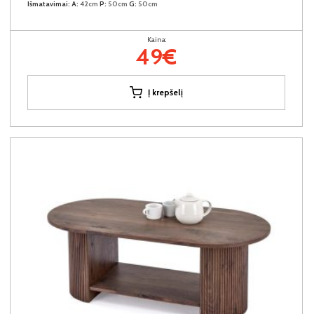
Išmatavimai:
A:
42cm
P:
50cm
G:
50cm
Kaina:
49€
Į krepšelį