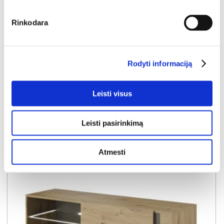
NAUJIENA
YRA SANDĖLYJE
Rinkodara
ARCO H RTV TV komoda 187 (Dab Artisan/Szary Grafit)
Išmatavimai:
A:
46cm
P:
188cm
G:
40cm
Rodyti informaciją
Kaina:
89€
Leisti visus
Į krepšelį
Leisti pasirinkimą
Atmesti