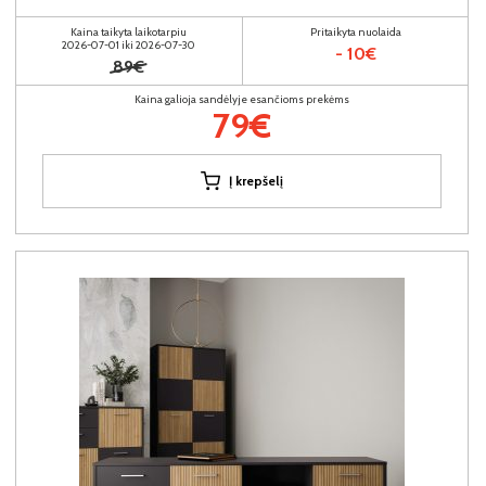
Kaina taikyta laikotarpiu
Pritaikyta nuolaida
2026-07-01 iki 2026-07-30
- 10€
89€
Kaina galioja sandėlyje esančioms prekėms
79€
Į krepšelį