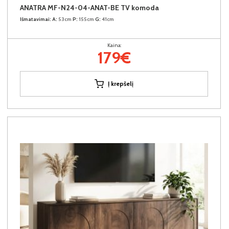
ANATRA MF-N24-04-ANAT-BE TV komoda
Išmatavimai:
A:
53cm
P:
155cm
G:
41cm
Kaina:
179€
Į krepšelį