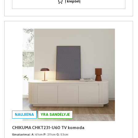
Į krepšelį
NAUJIENA
YRA SANDĖLYJE
CHIKUMA CHKT231-U60 TV komoda
Išmatavimai:
A:
61cm
P:
211cm
G:
53cm