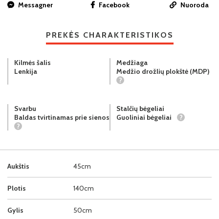
Messagner
Facebook
Nuoroda
PREKĖS CHARAKTERISTIKOS
Kilmės šalis
Medžiaga
Lenkija
Medžio drožlių plokštė (MDP)
?
Svarbu
Stalčių bėgeliai
Baldas tvirtinamas prie sienos
Guoliniai bėgeliai
?
?
Aukštis
45cm
Plotis
140cm
Gylis
50cm