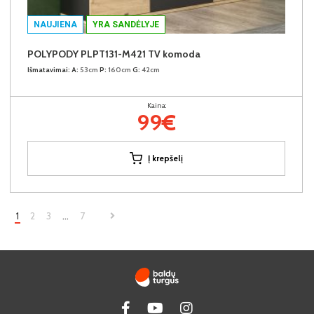
NAUJIENA
YRA SANDĖLYJE
POLYPODY PLPT131-M421 TV komoda
Išmatavimai:
A:
53cm
P:
160cm
G:
42cm
Kaina:
99€
Į krepšelį
1
2
3
…
7