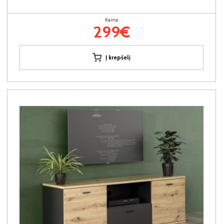
Kaina:
299€
Į krepšelį