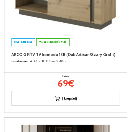
NAUJIENA
YRA SANDĖLYJE
ARCO G RTV TV komoda 138 (Dab Artisan/Szary Grafit)
Išmatavimai:
A:
46cm
P:
138cm
G:
40cm
Kaina:
69€
Į krepšelį