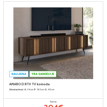
NAUJIENA
YRA SANDĖLYJE
AMARO D RTV TV komoda
Išmatavimai:
A:
54cm
P:
183cm
G:
40cm
Kaina: