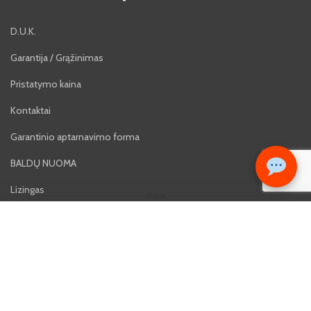
D.U.K.
Garantija / Grąžinimas
Pristatymo kaina
Kontaktai
Garantinio aptarnavimo forma
BALDŲ NUOMA
Lizingas
Kiekis:
59€
Karjera
−
+
KRE
Atsiliepimai
Privatumo politika