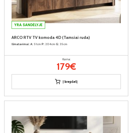
YRA SANDĖLYJE
ARCO RTV TV komoda 4D (Tamsiai ruda)
Išmatavimai:
A:
51cm
P:
204cm
G:
35cm
Kaina:
179€
Į krepšelį