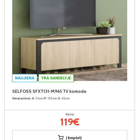
NAUJIENA
YRA SANDĖLYJE
SELFOSS SFXT131-M965 TV komoda
Išmatavimai:
A:
51cm
P:
155cm
G:
42cm
Kaina:
119€
Į krepšelį