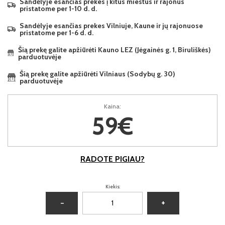
Sandėlyje esančias prekes į kitus miestus ir rajonus
pristatome per 1-10 d. d.
Sandėlyje esančias prekes Vilniuje, Kaune ir jų rajonuose
pristatome per 1-6 d. d.
Šią prekę galite apžiūrėti Kauno LEZ (Jėgainės g. 1, Biruliškės)
parduotuvėje
Šią prekę galite apžiūrėti Vilniaus (Sodybų g. 30)
parduotuvėje
Kaina:
59€
RADOTE PIGIAU?
Kiekis:
−
+