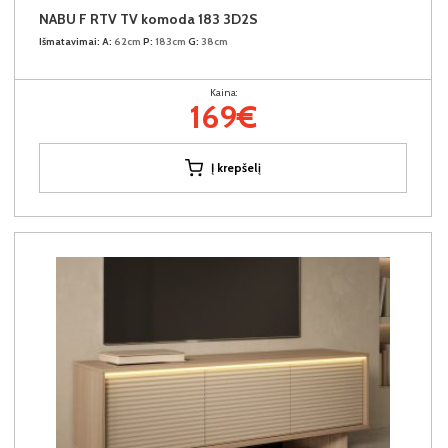
NABU F RTV TV komoda 183 3D2S
Išmatavimai:
A:
62cm
P:
183cm
G:
38cm
Kaina:
169€
Į krepšelį