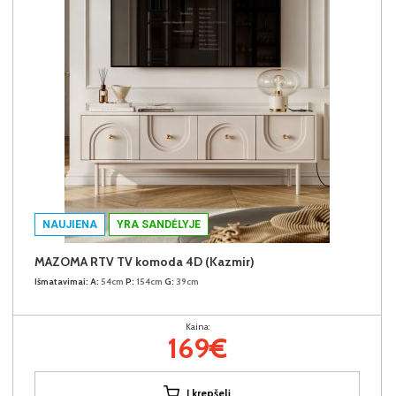
NAUJIENA
YRA SANDĖLYJE
MAZOMA RTV TV komoda 4D (Kazmir)
Išmatavimai:
A:
54cm
P:
154cm
G:
39cm
Kaina:
169€
Į krepšelį