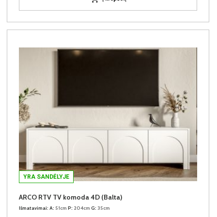
YRA SANDĖLYJE
ARCO RTV TV komoda 4D (Balta)
Išmatavimai:
A:
51cm
P:
204cm
G:
35cm