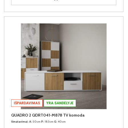
IŠPARDAVIMAS
YRA SANDĖLYJE
QUADRO 2 QDRT041-M878 TV komoda
Išmatavimai:
A:
50cm
P:
183cm
G:
40cm