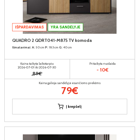
IŠPARDAVIMAS
YRA SANDĖLYJE
QUADRO 2 QDRT041-M875 TV komoda
Išmatavimai:
A:
50cm
P:
183cm
G:
40cm
Kaina taikyta laikotarpiu
Pritaikyta nuolaida
2026-07-01 iki 2026-07-30
- 10€
89€
Kaina galioja sandėlyje esančioms prekėms
79€
Į krepšelį