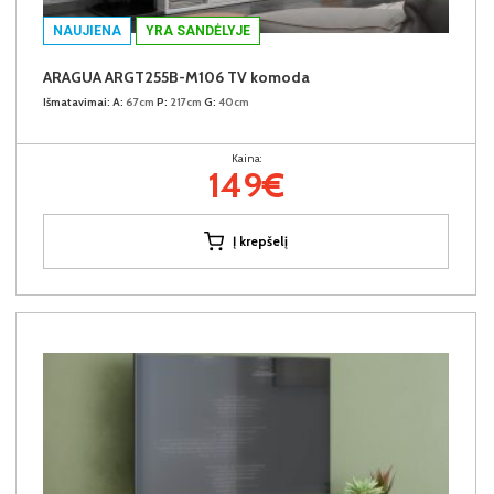
NAUJIENA
YRA SANDĖLYJE
ARAGUA ARGT255B-M106 TV komoda
Išmatavimai:
A:
67cm
P:
217cm
G:
40cm
Kaina:
149€
Į krepšelį