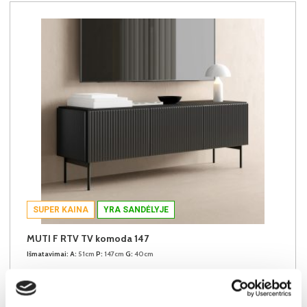
SUPER KAINA
YRA SANDĖLYJE
MUTI F RTV TV komoda 147
Išmatavimai:
A:
51cm
P:
147cm
G:
40cm
Kaina taikyta laikotarpiu
Pritaikyta nuolaida
2026-06-25 iki 2026-07-24
- 10€