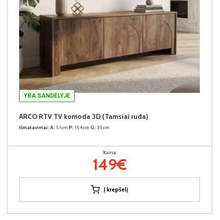
YRA SANDĖLYJE
ARCO RTV TV komoda 3D (Tamsiai ruda)
Išmatavimai:
A:
51cm
P:
154cm
G:
35cm
Kaina:
149€
Į krepšelį