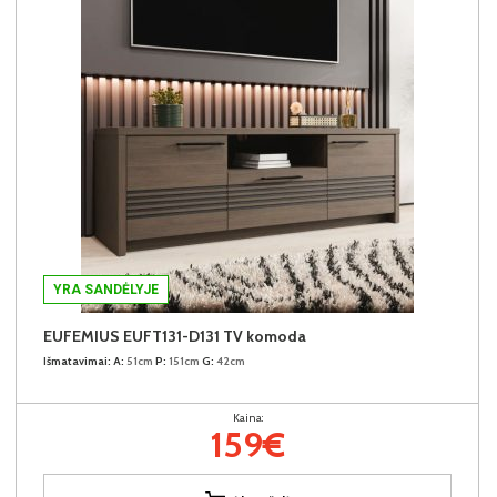
YRA SANDĖLYJE
EUFEMIUS EUFT131-D131 TV komoda
Išmatavimai:
A:
51cm
P:
151cm
G:
42cm
Kaina:
159€