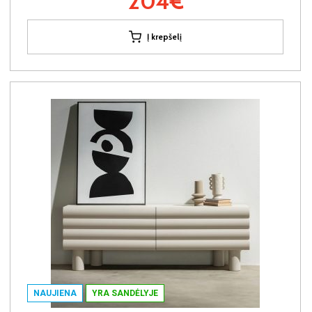
204€
Į krepšelį
NAUJIENA
YRA SANDĖLYJE