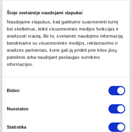
179€
Kaina galioja sandėlyje esančioms prekėms
Šioje svetainėje naudojami slapukai
169€
Naudojame slapukus, kad galėtume suasmeninti turinį
bei skelbimus, teikti visuomeninės medijos funkcijas ir
Į krepšelį
analizuoti srautą. Be to, svetainės naudojimo informaciją
bendriname su visuomeninės medijos, reklamavimo ir
analizės partneriais, kurie gali ją pridėti prie kitos jūsų
pateiktos arba naudojant paslaugas surinktos
informacijos.
Sutikimo
Būtini
pasirinkimas
Nuostatos
Statistika