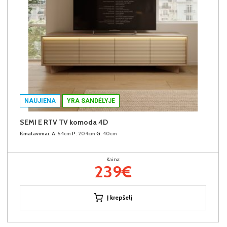
NAUJIENA
YRA SANDĖLYJE
SEMI E RTV TV komoda 4D
Išmatavimai:
A:
54cm
P:
204cm
G:
40cm
Kaina:
239€
Į krepšelį