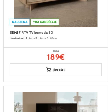
NAUJIENA
YRA SANDĖLYJE
SEMI F RTV TV komoda 3D
Išmatavimai:
A:
54cm
P:
154cm
G:
40cm
Kaina:
189€
Į krepšelį