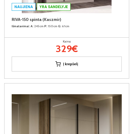
NAUJIENA
YRA SANDĖLYJE
RIVA-150 spinta (Kaszmir)
Išmatavimai:
A:
245cm
P:
150cm
G:
61cm
Kaina:
329€
Į krepšelį