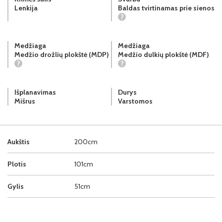
Lenkija
Baldas tvirtinamas prie sienos
?
Medžiaga
Medžiaga
Medžio drožlių plokštė (MDP)
Medžio dulkių plokštė (MDF)
?
?
Išplanavimas
Durys
Mišrus
Varstomos
Aukštis
200cm
Plotis
101cm
Gylis
51cm