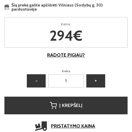
Šią prekę galite apžiūrėti Vilniaus (Sodybų g. 30)
parduotuvėje
Kaina:
294€
RADOTE PIGIAU?
Kiekis:
−
+
Į KREPŠELĮ
PRISTATYMO KAINA