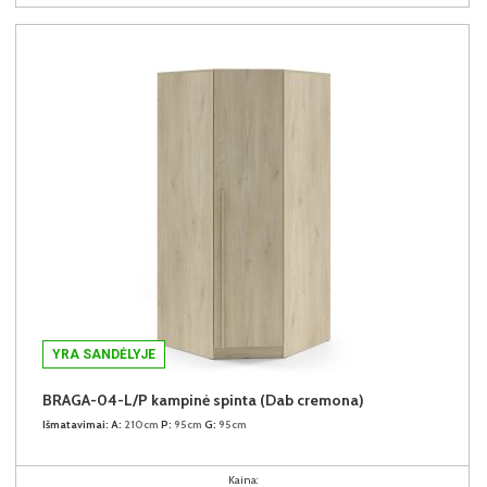
YRA SANDĖLYJE
BRAGA-04-L/P kampinė spinta (Dab cremona)
Išmatavimai:
A:
210cm
P:
95cm
G:
95cm
Kaina: