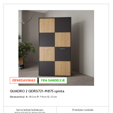
IŠPARDAVIMAS
YRA SANDĖLYJE
QUADRO 2 QDRS721-M875 spinta
Išmatavimai:
A:
185cm
P:
94cm
G:
53cm
Kaina taikyta laikotarpiu
Pritaikyta nuolaida
2026-07-01 iki 2026-07-30