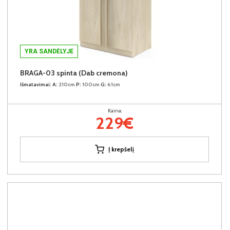
YRA SANDĖLYJE
BRAGA-03 spinta (Dab cremona)
Išmatavimai:
A:
210cm
P:
100cm
G:
61cm
Kaina:
229€
Į krepšelį