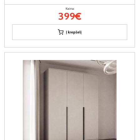
Kaina:
399€
Į krepšelį