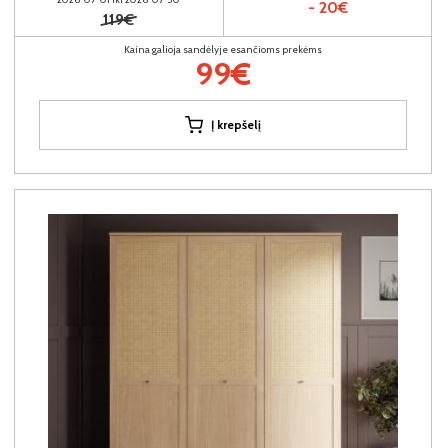
- 20€
119€
Kaina galioja sandėlyje esančioms prekėms
99€
Į krepšelį