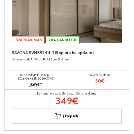
IŠPARDAVIMAS
YRA SANDĖLYJE
SAVONA SVNS92411-T15 spinta be apdailos
Išmatavimai:
A:
211cm
P:
220cm
G:
61cm
Kaina taikyta laikotarpiu
Pritaikyta nuolaida
2026-06-16 iki 2026-07-15
- 50€
399€
Kaina galioja sandėlyje esančioms prekėms
349€
Į krepšelį