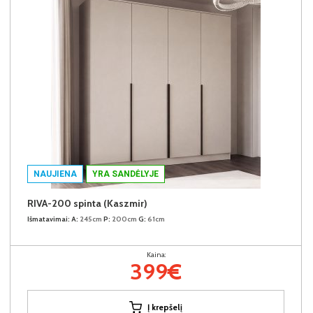
NAUJIENA
YRA SANDĖLYJE
RIVA-200 spinta (Kaszmir)
Išmatavimai:
A:
245cm
P:
200cm
G:
61cm
Kaina:
399€
Į krepšelį