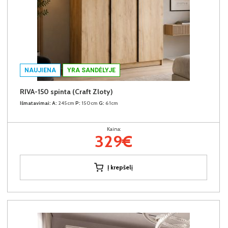
NAUJIENA
YRA SANDĖLYJE
RIVA-150 spinta (Craft Zloty)
Išmatavimai:
A:
245cm
P:
150cm
G:
61cm
Kaina:
329€
Į krepšelį