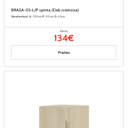
BRAGA-05-L/P spinta (Dab cremona)
Išmatavimai:
A:
210cm
P:
50cm
G:
61cm
Kaina:
134€
Plačiau