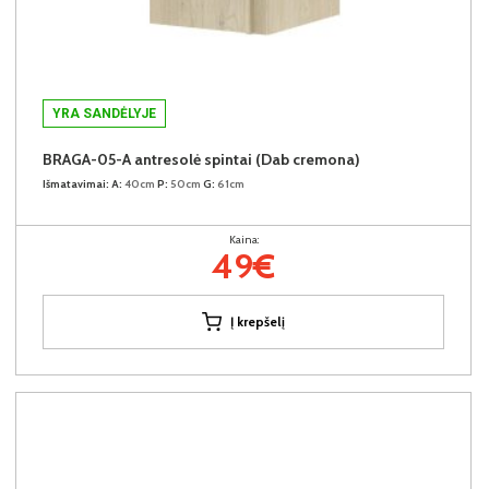
YRA SANDĖLYJE
BRAGA-05-A antresolė spintai (Dab cremona)
Išmatavimai:
A:
40cm
P:
50cm
G:
61cm
Kaina:
49€
Į krepšelį