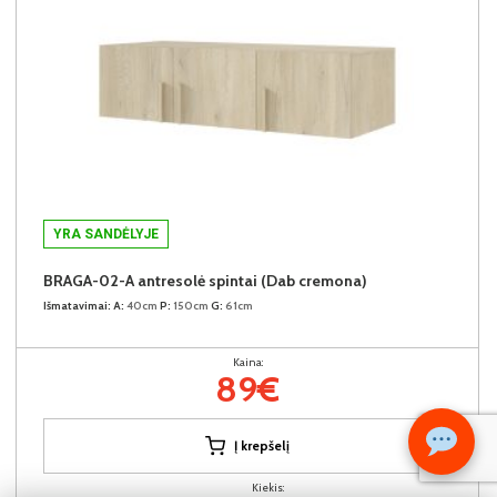
YRA SANDĖLYJE
BRAGA-02-A antresolė spintai (Dab cremona)
Išmatavimai:
A:
40cm
P:
150cm
G:
61cm
Kaina:
89€
Į krepšelį
Kiekis: