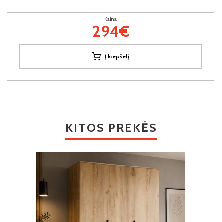
Kaina:
294€
Į krepšelį
KITOS PREKĖS