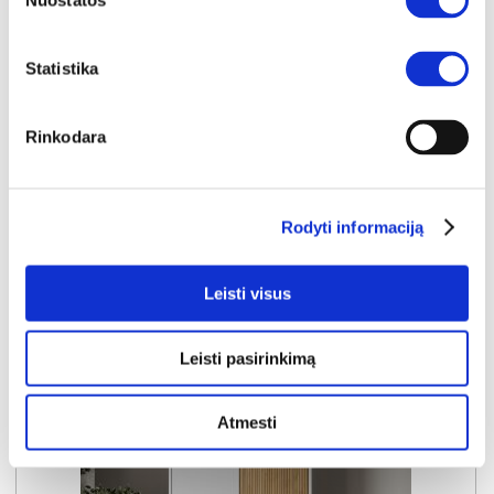
Nuostatos
BALTIC A spinta 220
Išmatavimai:
A:
210cm
P:
223cm
G:
59cm
Statistika
Kaina taikyta laikotarpiu
Pritaikyta nuolaida
2026-06-28 iki 2026-07-27
- 20€
599€
Rinkodara
Kaina galioja sandėlyje esančioms prekėms
579€
Rodyti informaciją
Į krepšelį
Leisti visus
Leisti pasirinkimą
Atmesti