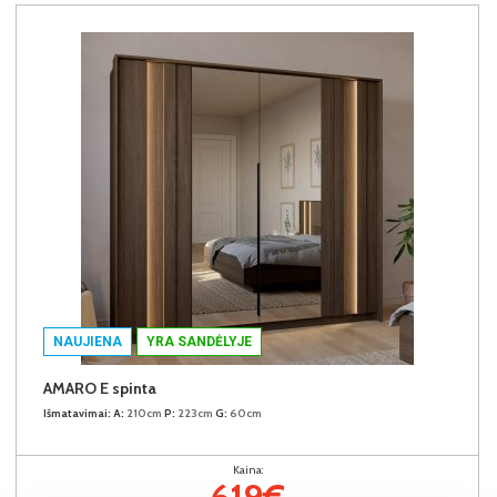
NAUJIENA
YRA SANDĖLYJE
AMARO E spinta
Išmatavimai:
A:
210cm
P:
223cm
G:
60cm
Kaina:
619€