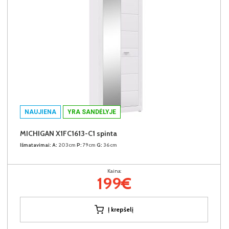
NAUJIENA
YRA SANDĖLYJE
MICHIGAN X1FC1613-C1 spinta
Išmatavimai:
A:
203cm
P:
79cm
G:
36cm
Kaina:
199€
Į krepšelį