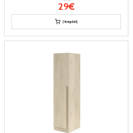
29€
Į krepšelį