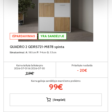
IŠPARDAVIMAS
YRA SANDĖLYJE
QUADRO 2 QDRS721-M878 spinta
Išmatavimai:
A:
185cm
P:
94cm
G:
53cm
Kaina taikyta laikotarpiu
Pritaikyta nuolaida
2026-07-01 iki 2026-07-30
- 20€
119€
Kaina galioja sandėlyje esančioms prekėms
99€
Į krepšelį