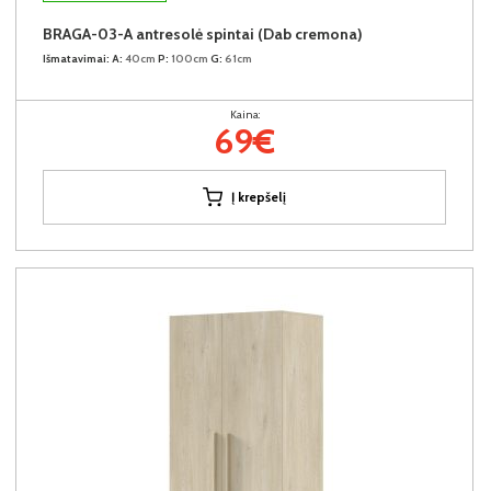
BRAGA-03-A antresolė spintai (Dab cremona)
Išmatavimai:
A:
40cm
P:
100cm
G:
61cm
Kaina:
69€
Į krepšelį