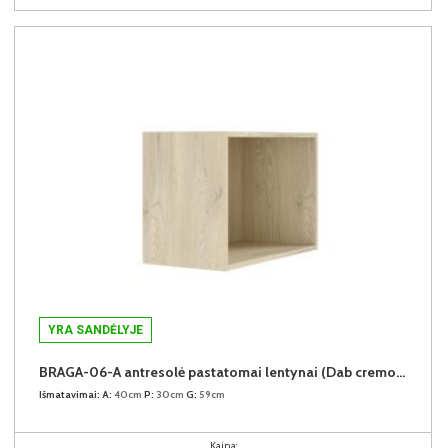
YRA SANDĖLYJE
BRAGA-06-A antresolė pastatomai lentynai (Dab cremona)
Išmatavimai:
A:
40cm
P:
30cm
G:
59cm
Kaina: