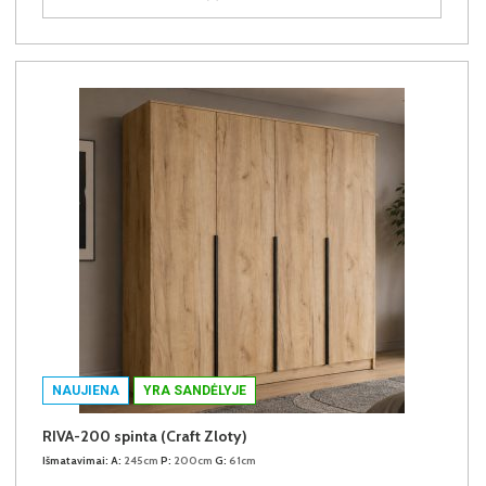
NAUJIENA
YRA SANDĖLYJE
RIVA-200 spinta (Craft Zloty)
Išmatavimai:
A:
245cm
P:
200cm
G:
61cm