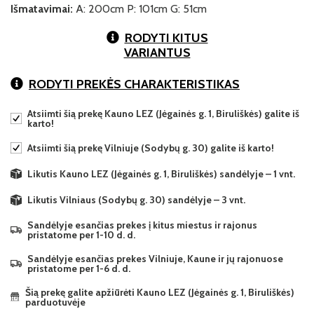
Išmatavimai:
A: 200cm P: 101cm G: 51cm
RODYTI KITUS
VARIANTUS
RODYTI PREKĖS CHARAKTERISTIKAS
Atsiimti šią prekę Kauno LEZ (Jėgainės g. 1, Biruliškės) galite iš
karto!
Atsiimti šią prekę Vilniuje (Sodybų g. 30) galite iš karto!
Likutis Kauno LEZ (Jėgainės g. 1, Biruliškės) sandėlyje – 1 vnt.
Likutis Vilniaus (Sodybų g. 30) sandėlyje – 3 vnt.
Sandėlyje esančias prekes į kitus miestus ir rajonus
pristatome per 1-10 d. d.
Sandėlyje esančias prekes Vilniuje, Kaune ir jų rajonuose
pristatome per 1-6 d. d.
Šią prekę galite apžiūrėti Kauno LEZ (Jėgainės g. 1, Biruliškės)
parduotuvėje