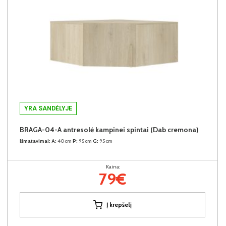
YRA SANDĖLYJE
BRAGA-04-A antresolė kampinei spintai (Dab cremona)
Išmatavimai:
A:
40cm
P:
95cm
G:
95cm
Kaina:
79€
Į krepšelį