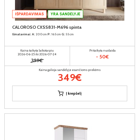
IŠPARDAVIMAS
YRA SANDĖLYJE
CALOROSO CXSS831-M696 spinta
Išmatavimai:
A:
200cm
P:
165cm
G:
55cm
Kaina taikyta laikotarpiu
Pritaikyta nuolaida
2026-06-25 iki 2026-07-24
- 50€
399€
Kaina galioja sandėlyje esančioms prekėms
349€
Į krepšelį