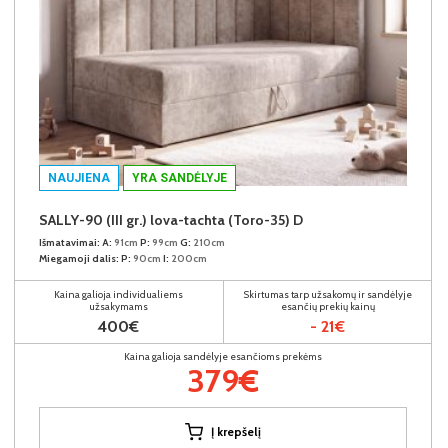
NAUJIENA
YRA SANDĖLYJE
SALLY-90 (III gr.) lova-tachta (Toro-35) D
Išmatavimai:
A:
91cm
P:
99cm
G:
210cm
Miegamoji dalis:
P:
90cm
I:
200cm
Kaina galioja individualiems
Skirtumas tarp užsakomų ir sandėlyje
užsakymams
esančių prekių kainų
400€
- 21€
Kaina galioja sandėlyje esančioms prekėms
379€
Į krepšelį