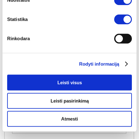
Nuostatos
Statistika
Rinkodara
NAUJIENA
YRA SANDĖLYJE
DIVA PLUS 120 (II gr.) lova (Lincoln Green-37)
Rodyti informaciją
Išmatavimai:
A:
120cm
P:
122cm
G:
208cm
Miegamoji dalis:
P:
120cm
I:
200cm
Leisti visus
Kaina galioja individualiems
Skirtumas tarp užsakomų ir sandėlyje
užsakymams
esančių prekių kainų
460€
- 31€
Leisti pasirinkimą
Kaina galioja sandėlyje esančioms prekėms
429€
Atmesti
Į krepšelį