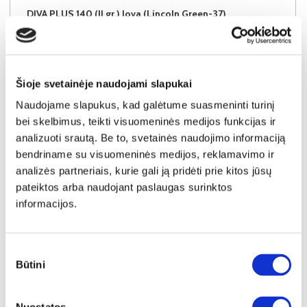
DIVA PLUS 140 (II gr.) lova (Lincoln Green-37)
Išmatavimai:
A:
120cm
P:
142cm
G:
210cm
Miegamoji dalis:
P:
140cm
I:
200cm
Kaina galioja individualiems
Skirtumas tarp užsakomų ir sandėlyje
užsakymams
esančių prekių kainų
Šioje svetainėje naudojami slapukai
500€
- 31€
Naudojame slapukus, kad galėtume suasmeninti turinį
Kaina galioja sandėlyje esančioms prekėms
469€
bei skelbimus, teikti visuomeninės medijos funkcijas ir
analizuoti srautą. Be to, svetainės naudojimo informaciją
bendriname su visuomeninės medijos, reklamavimo ir
Į krepšelį
analizės partneriais, kurie gali ją pridėti prie kitos jūsų
pateiktos arba naudojant paslaugas surinktos
informacijos.
Sutikimo
Būtini
pasirinkimas