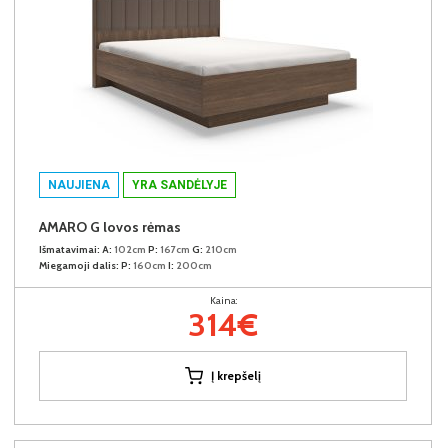
NAUJIENA
YRA SANDĖLYJE
AMARO G lovos rėmas
Išmatavimai:
A:
102cm
P:
167cm
G:
210cm
Miegamoji dalis:
P:
160cm
I:
200cm
Kaina:
314€
Į krepšelį