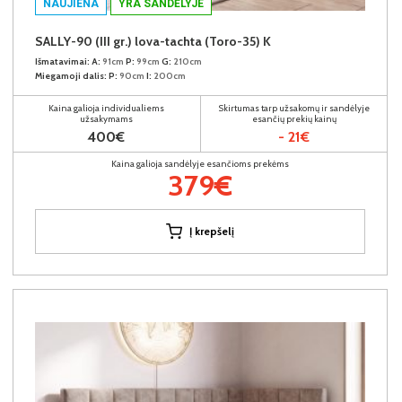
NAUJIENA
YRA SANDĖLYJE
SALLY-90 (III gr.) lova-tachta (Toro-35) K
Išmatavimai:
A:
91cm
P:
99cm
G:
210cm
Miegamoji dalis:
P:
90cm
I:
200cm
Kaina galioja individualiems
Skirtumas tarp užsakomų ir sandėlyje
užsakymams
esančių prekių kainų
400€
- 21€
Kaina galioja sandėlyje esančioms prekėms
379€
Į krepšelį