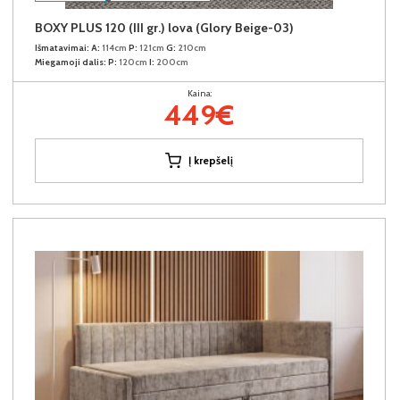
BOXY PLUS 120 (III gr.) lova (Glory Beige-03)
Išmatavimai:
A:
114cm
P:
121cm
G:
210cm
Miegamoji dalis:
P:
120cm
I:
200cm
Kaina:
449€
Į krepšelį