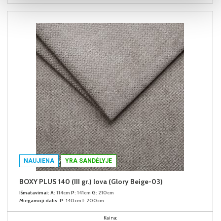
NAUJIENA
YRA SANDĖLYJE
BOXY PLUS 140 (III gr.) lova (Glory Beige-03)
Išmatavimai:
A:
114cm
P:
141cm
G:
210cm
Miegamoji dalis:
P:
140cm
I:
200cm
Kaina: