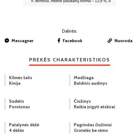
Dalintis:
Messagner
Facebook
Nuoroda
PREKĖS CHARAKTERISTIKOS
Kilmės šalis
Medžiaga
Kinija
Baldinis audinys
Sudėtis
Čiužinys
Porolonas
Reikia įsigyti atskirai
Patalynės dėžė
Pagrindas čiužiniui
4 dėžės
Grotelės be rėmo