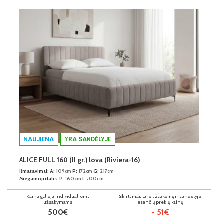
NAUJIENA
YRA SANDĖLYJE
ALICE FULL 160 (II gr.) lova (Riviera-16)
Išmatavimai:
A:
109cm
P:
172cm
G:
217cm
Miegamoji dalis:
P:
160cm
I:
200cm
Kaina galioja individualiems
Skirtumas tarp užsakomų ir sandėlyje
užsakymams
esančių prekių kainų
500€
- 51€