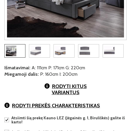
Išmatavimai:
A: 111cm P: 171cm G: 220cm
Miegamoji dalis:
P: 160cm I: 200cm
RODYTI KITUS
VARIANTUS
RODYTI PREKĖS CHARAKTERISTIKAS
Atsiimti šią prekę Kauno LEZ (Jėgainės g. 1, Biruliškės) galite iš
karto!