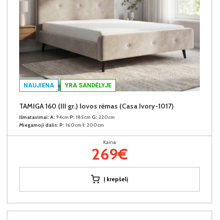
NAUJIENA
YRA SANDĖLYJE
TAMIGA 160 (III gr.) lovos rėmas (Casa Ivory-1017)
Išmatavimai:
A:
94cm
P:
185cm
G:
220cm
Miegamoji dalis:
P:
160cm
I:
200cm
Kaina:
269€
Į krepšelį