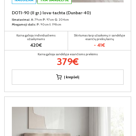
DOTI-90 (II gr.) lova-tachta (Dunbar-40)
Išmatavimai:
A:
79cm
P:
97cm
G:
204cm
Miegamoji dalis:
P:
90cm
I:
198cm
Kaina galioja individualiems
Skirtumas tarp užsakomų ir sandėlyje
užsakymams
esančių prekių kainų
420€
- 41€
Kaina galioja sandėlyje esančioms prekėms
379€
Į krepšelį