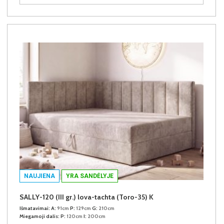
NAUJIENA
YRA SANDĖLYJE
SALLY-120 (III gr.) lova-tachta (Toro-35) K
Išmatavimai:
A:
91cm
P:
129cm
G:
210cm
Miegamoji dalis:
P:
120cm
I:
200cm