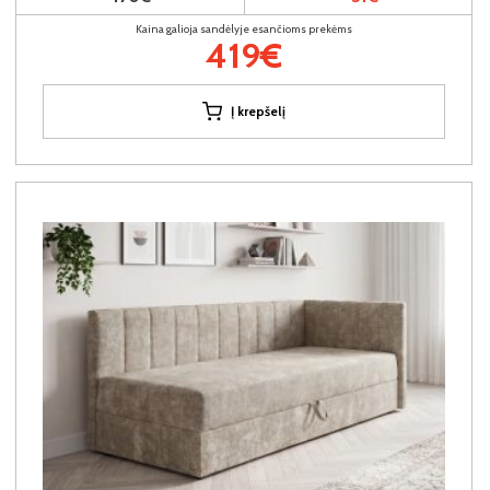
Kaina galioja sandėlyje esančioms prekėms
419€
Į krepšelį