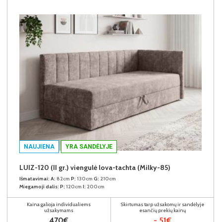
NAUJIENA
YRA SANDĖLYJE
LUIZ-120 (II gr.) viengulė lova-tachta (Milky-85)
Išmatavimai:
A:
82cm
P:
130cm
G:
210cm
Miegamoji dalis:
P:
120cm
I:
200cm
Kaina galioja individualiems
Skirtumas tarp užsakomų ir sandėlyje
užsakymams
esančių prekių kainų
470€
- 51€