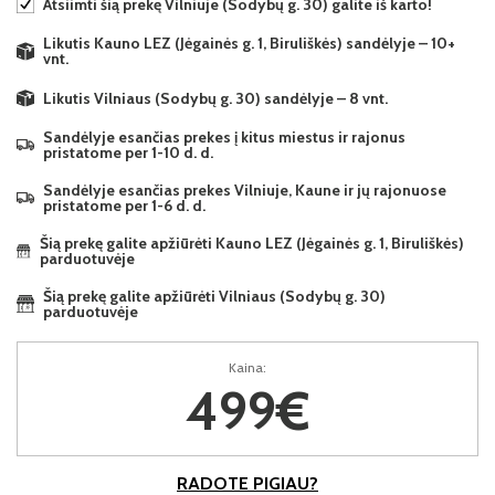
Atsiimti šią prekę Vilniuje (Sodybų g. 30) galite iš karto!
Likutis Kauno LEZ (Jėgainės g. 1, Biruliškės) sandėlyje – 10+
vnt.
Likutis Vilniaus (Sodybų g. 30) sandėlyje – 8 vnt.
Sandėlyje esančias prekes į kitus miestus ir rajonus
pristatome per 1-10 d. d.
Sandėlyje esančias prekes Vilniuje, Kaune ir jų rajonuose
pristatome per 1-6 d. d.
Šią prekę galite apžiūrėti Kauno LEZ (Jėgainės g. 1, Biruliškės)
parduotuvėje
Šią prekę galite apžiūrėti Vilniaus (Sodybų g. 30)
parduotuvėje
Kaina:
499€
RADOTE PIGIAU?