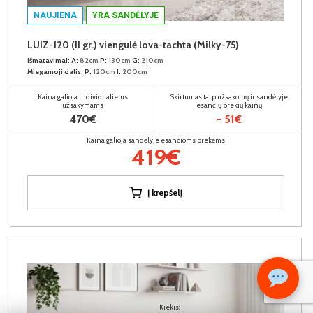
NAUJIENA
YRA SANDĖLYJE
LUIZ-120 (II gr.) viengulė lova-tachta (Milky-75)
Išmatavimai:
A:
82cm
P:
130cm
G:
210cm
Miegamoji dalis:
P:
120cm
I:
200cm
Kaina galioja individualiems
Skirtumas tarp užsakomų ir sandėlyje
užsakymams
esančių prekių kainų
470€
- 51€
Kaina galioja sandėlyje esančioms prekėms
419€
Į krepšelį
Kiekis: