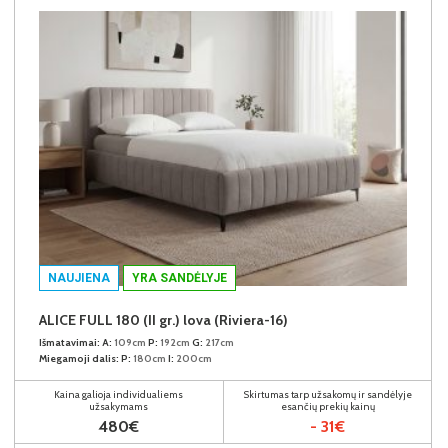
NAUJIENA
YRA SANDĖLYJE
ALICE FULL 180 (II gr.) lova (Riviera-16)
Išmatavimai:
A:
109cm
P:
192cm
G:
217cm
Miegamoji dalis:
P:
180cm
I:
200cm
Kaina galioja individualiems
Skirtumas tarp užsakomų ir sandėlyje
užsakymams
esančių prekių kainų
480€
- 31€