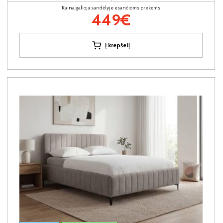
Kaina galioja sandėlyje esančioms prekėms
449€
Į krepšelį