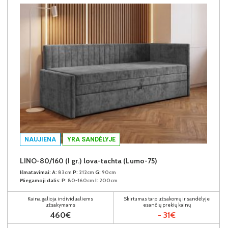
NAUJIENA
YRA SANDĖLYJE
LINO-80/160 (I gr.) lova-tachta (Lumo-75)
Išmatavimai:
A:
83cm
P:
212cm
G:
90cm
Miegamoji dalis:
P:
80-160cm
I:
200cm
Kaina galioja individualiems
Skirtumas tarp užsakomų ir sandėlyje
užsakymams
esančių prekių kainų
460€
- 31€