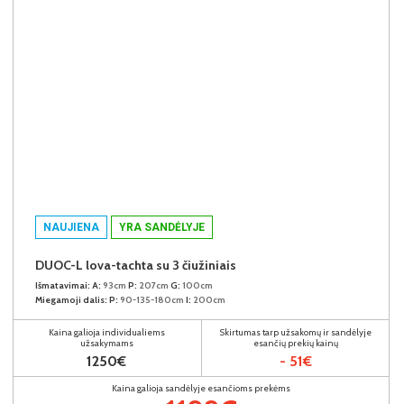
NAUJIENA
YRA SANDĖLYJE
DUOC-L lova-tachta su 3 čiužiniais
Išmatavimai:
A:
93cm
P:
207cm
G:
100cm
Miegamoji dalis:
P:
90-135-180cm
I:
200cm
Kaina galioja individualiems
Skirtumas tarp užsakomų ir sandėlyje
užsakymams
esančių prekių kainų
1250€
- 51€
Kaina galioja sandėlyje esančioms prekėms