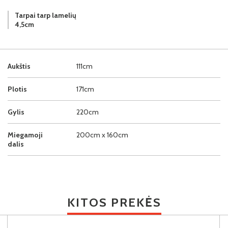
Tarpai tarp lamelių
4,5cm
Aukštis
111cm
Plotis
171cm
Gylis
220cm
Miegamoji
200cm x 160cm
dalis
KITOS PREKĖS