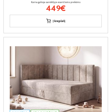
Kaina galioja sandėlyje esančioms prekėms
449€
Į krepšelį