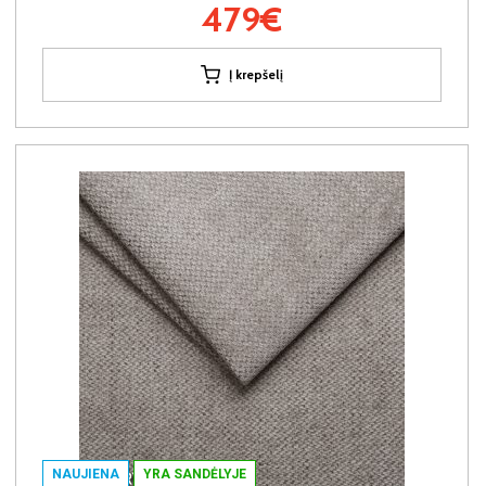
479€
Į krepšelį
NAUJIENA
YRA SANDĖLYJE