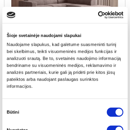
Šioje svetainėje naudojami slapukai
NAUJIENA
YRA SANDĖLYJE
Naudojame slapukus, kad galėtume suasmeninti turinį
bei skelbimus, teikti visuomeninės medijos funkcijas ir
DORIAN (III gr.) minkštas kampas (Bubble-04) D
analizuoti srautą. Be to, svetainės naudojimo informaciją
Išmatavimai:
A:
90-100cm
P:
263cm
G:
170-235cm
Miegamoji dalis:
P:
128cm
I:
205cm
bendriname su visuomeninės medijos, reklamavimo ir
analizės partneriais, kurie gali ją pridėti prie kitos jūsų
Kaina galioja individualiems
Skirtumas tarp užsakomų ir sandėlyje
užsakymams
esančių prekių kainų
pateiktos arba naudojant paslaugas surinktos
1150€
- 51€
informacijos.
Kaina galioja sandėlyje esančioms prekėms
1099€
Sutikimo
Būtini
pasirinkimas
Į krepšelį