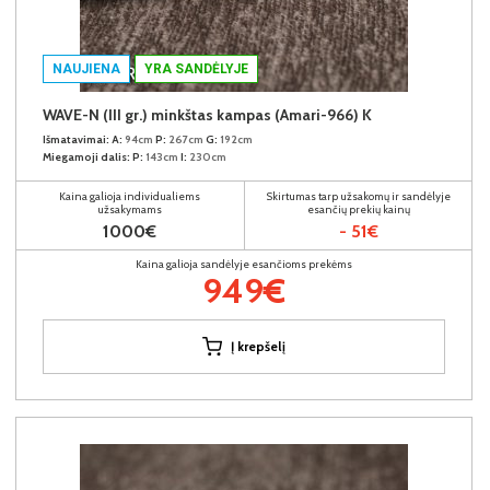
NAUJIENA
YRA SANDĖLYJE
WAVE-N (III gr.) minkštas kampas (Amari-966) K
Išmatavimai:
A:
94cm
P:
267cm
G:
192cm
Miegamoji dalis:
P:
143cm
I:
230cm
Kaina galioja individualiems
Skirtumas tarp užsakomų ir sandėlyje
užsakymams
esančių prekių kainų
1000€
- 51€
Kaina galioja sandėlyje esančioms prekėms
949€
Į krepšelį