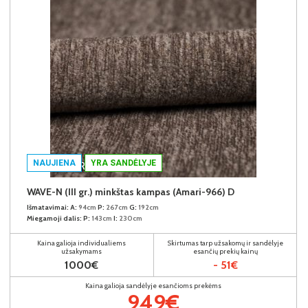
NAUJIENA
YRA SANDĖLYJE
WAVE-N (III gr.) minkštas kampas (Amari-966) D
Išmatavimai:
A:
94cm
P:
267cm
G:
192cm
Miegamoji dalis:
P:
143cm
I:
230cm
Kaina galioja individualiems
Skirtumas tarp užsakomų ir sandėlyje
užsakymams
esančių prekių kainų
1000€
- 51€
Kaina galioja sandėlyje esančioms prekėms
949€