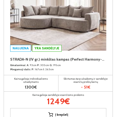
NAUJIENA
YRA SANDĖLYJE
STRADA-N (IV gr.) minkštas kampas (Perfect Harmony-04) K
Išmatavimai:
A:
93cm
P:
305cm
G:
195cm
Miegamoji dalis:
P:
167cm
I:
263cm
Kaina galioja individualiems
Skirtumas tarp užsakomų ir sandėlyje
užsakymams
esančių prekių kainų
1300€
- 51€
Kaina galioja sandėlyje esančioms prekėms
1249€
Į krepšelį