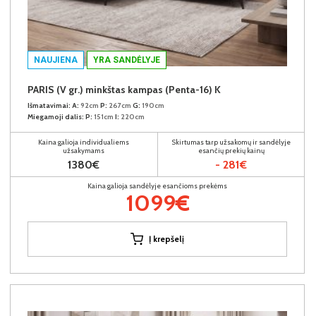
NAUJIENA
YRA SANDĖLYJE
PARIS (V gr.) minkštas kampas (Penta-16) K
Išmatavimai:
A:
92cm
P:
267cm
G:
190cm
Miegamoji dalis:
P:
151cm
I:
220cm
Kaina galioja individualiems
Skirtumas tarp užsakomų ir sandėlyje
užsakymams
esančių prekių kainų
1380€
- 281€
Kaina galioja sandėlyje esančioms prekėms
1099€
Į krepšelį