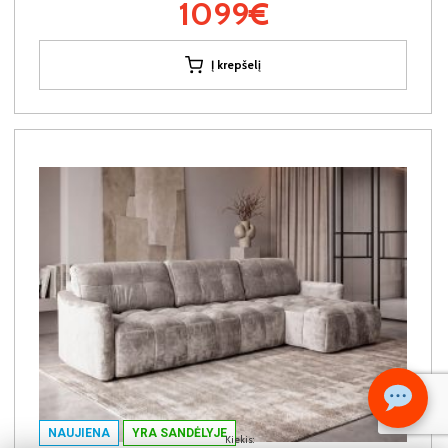
1099€
Į krepšelį
NAUJIENA
YRA SANDĖLYJE
Kiekis: