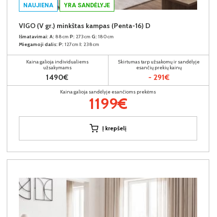
NAUJIENA
YRA SANDĖLYJE
VIGO (V gr.) minkštas kampas (Penta-16) D
Išmatavimai:
A:
88cm
P:
273cm
G:
180cm
Miegamoji dalis:
P:
127cm
I:
238cm
Kaina galioja individualiems
Skirtumas tarp užsakomų ir sandėlyje
užsakymams
esančių prekių kainų
1490€
- 291€
Kaina galioja sandėlyje esančioms prekėms
1199€
Į krepšelį