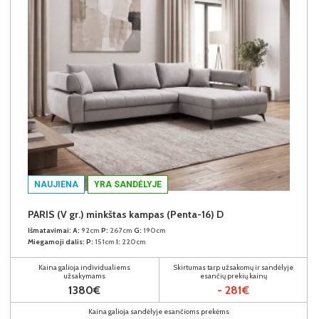
NAUJIENA
YRA SANDĖLYJE
PARIS (V gr.) minkštas kampas (Penta-16) D
Išmatavimai:
A:
92cm
P:
267cm
G:
190cm
Miegamoji dalis:
P:
151cm
I:
220cm
Kaina galioja individualiems
Skirtumas tarp užsakomų ir sandėlyje
užsakymams
esančių prekių kainų
1380€
- 281€
Kaina galioja sandėlyje esančioms prekėms