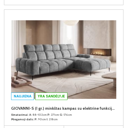
NAUJIENA
YRA SANDĖLYJE
GIOVANNI-S (I gr.) minkštas kampas su elektrine funkcija (Aphrodite-21) D
Išmatavimai:
A:
88-102cm
P:
271cm
G:
176cm
Miegamoji dalis:
P:
90cm
I:
218cm