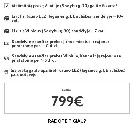
Atsiimti šią prekę Vilniuje (Sodybų g. 30) galite iš karto!
Likutis Kauno LEZ (Jėgainės g. 1, Biruliškės) sandėlyje – 10+
vnt.
Likutis Vilniaus (Sodybų g. 30) sandėlyje – 7 vnt.
Sandėlyje esančias prekes į kitus miestus ir rajonus
pristatome per 1-10 d. d.
Sandėlyje esančias prekes Vilniuje, Kaune ir jų rajonuose
pristatome per 1-6 d. d.
Šią prekę galite apžiūrėti Kauno LEZ (Jėgainės g. 1, Biruliškės)
parduotuvėje
Kaina:
799€
RADOTE PIGIAU?