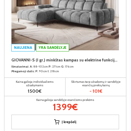
NAUJIENA
YRA SANDĖLYJE
GIOVANNI-S (I gr.) minkštas kampas su elektrine funkcija (Aphrodite-21) K
Išmatavimai:
A:
88-102cm
P:
271cm
G:
176cm
Miegamoji dalis:
P:
90cm
I:
218cm
Kaina galioja individualiems
Skirtumas tarp užsakomų ir sandėlyje
užsakymams
esančių prekių kainų
1500€
- 101€
Kaina galioja sandėlyje esančioms prekėms
1399€
Į krepšelį