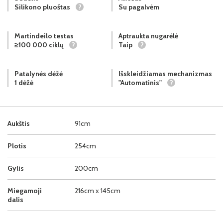
Silikono pluoštas
?
Su pagalvėm
Martindeilo testas
Aptraukta nugarėlė
≥100 000 ciklų
?
Taip
?
Patalynės dėžė
Išskleidžiamas mechanizmas
1 dėžė
"Automatinis"
?
Aukštis
91cm
Plotis
254cm
Gylis
200cm
Miegamoji
216cm x 145cm
dalis