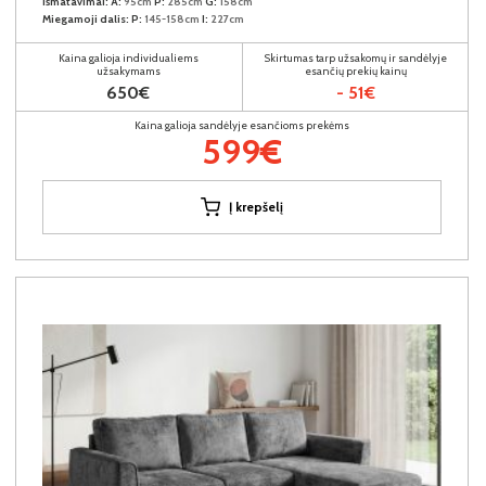
Išmatavimai:
A:
95cm
P:
285cm
G:
158cm
Miegamoji dalis:
P:
145-158cm
I:
227cm
Kaina galioja individualiems
Skirtumas tarp užsakomų ir sandėlyje
užsakymams
esančių prekių kainų
650€
- 51€
Kaina galioja sandėlyje esančioms prekėms
599€
Į krepšelį