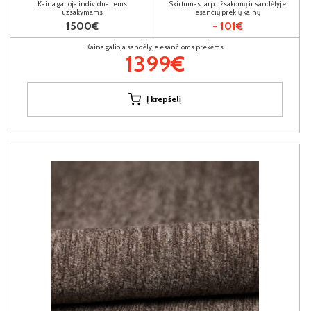
Kaina galioja individualiems
Skirtumas tarp užsakomų ir sandėlyje
užsakymams
esančių prekių kainų
1500€
- 101€
Kaina galioja sandėlyje esančioms prekėms
1399€
Į krepšelį