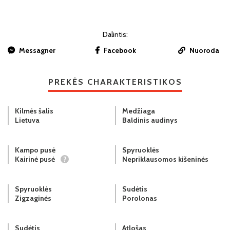
Dalintis:
Messagner
Facebook
Nuoroda
PREKĖS CHARAKTERISTIKOS
Kilmės šalis
Medžiaga
Lietuva
Baldinis audinys
Kampo pusė
Spyruoklės
Kairinė pusė
?
Nepriklausomos kišeninės
Spyruoklės
Sudėtis
Zigzaginės
Porolonas
Sudėtis
Atlošas