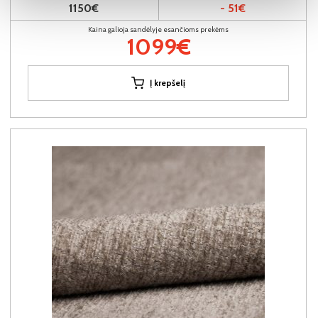
1150€
- 51€
Kaina galioja sandėlyje esančioms prekėms
1099€
Į krepšelį