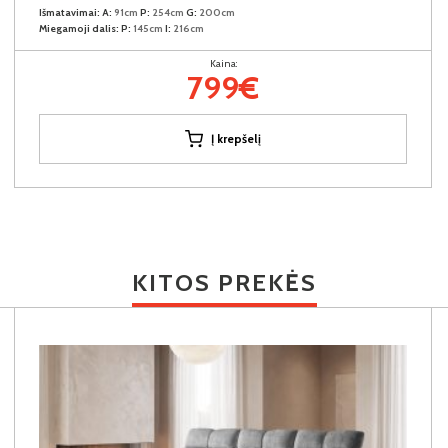
Išmatavimai:
A:
91cm
P:
254cm
G:
200cm
Miegamoji dalis:
P:
145cm
I:
216cm
Kaina:
799€
Į krepšelį
KITOS PREKĖS