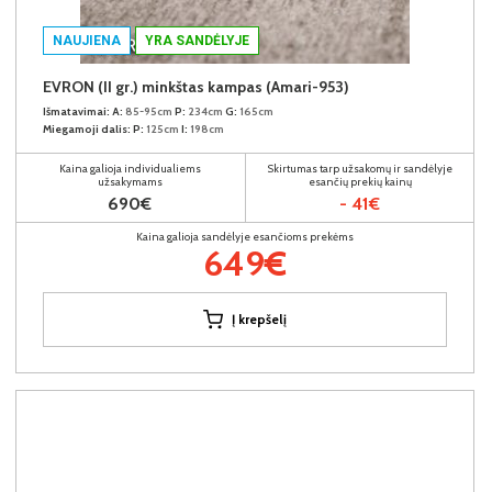
NAUJIENA
YRA SANDĖLYJE
EVRON (II gr.) minkštas kampas (Amari-953)
Išmatavimai:
A:
85-95cm
P:
234cm
G:
165cm
Miegamoji dalis:
P:
125cm
I:
198cm
Kaina galioja individualiems
Skirtumas tarp užsakomų ir sandėlyje
užsakymams
esančių prekių kainų
690€
- 41€
Kaina galioja sandėlyje esančioms prekėms
649€
Į krepšelį