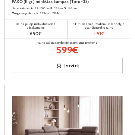
PAKO (II gr.) minkštas kampas (Toro-05)
Išmatavimai:
A:
89-100cm
P:
231cm
G:
162cm
Miegamoji dalis:
P:
123cm
I:
204cm
Kaina galioja individualiems
Skirtumas tarp užsakomų ir sandėlyje
užsakymams
esančių prekių kainų
650€
- 51€
Kaina galioja sandėlyje esančioms prekėms
599€
Į krepšelį