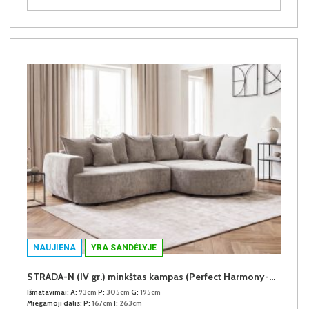
NAUJIENA
YRA SANDĖLYJE
STRADA-N (IV gr.) minkštas kampas (Perfect Harmony-04) D
Išmatavimai:
A:
93cm
P:
305cm
G:
195cm
Miegamoji dalis:
P:
167cm
I:
263cm