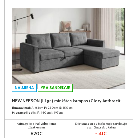
NAUJIENA
YRA SANDĖLYJE
NEW NEESON (III gr.) minkštas kampas (Glory Anthracite-18)
Išmatavimai:
A:
82cm
P:
230cm
G:
150cm
Miegamoji dalis:
P:
140cm
I:
197cm
Kaina galioja individualiems
Skirtumas tarp užsakomų ir sandėlyje
užsakymams
esančių prekių kainų
620€
- 41€