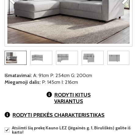
Išmatavimai:
A: 91cm P: 254cm G: 200cm
Miegamoji dalis:
P: 145cm I: 216cm
RODYTI KITUS
VARIANTUS
RODYTI PREKĖS CHARAKTERISTIKAS
Atsiimti šią prekę Kauno LEZ (Jėgainės g. 1, Biruliškės) galite iš
karto!