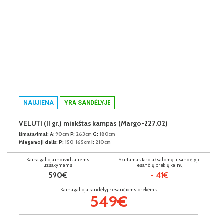
NAUJIENA
YRA SANDĖLYJE
VELUTI (II gr.) minkštas kampas (Margo-227.02)
Išmatavimai:
A:
90cm
P:
263cm
G:
180cm
Miegamoji dalis:
P:
150-165cm
I:
210cm
Kaina galioja individualiems
Skirtumas tarp užsakomų ir sandėlyje
užsakymams
esančių prekių kainų
590€
- 41€
Kaina galioja sandėlyje esančioms prekėms
549€