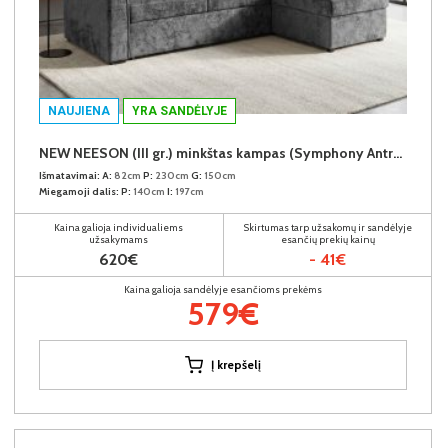
NAUJIENA
YRA SANDĖLYJE
NEW NEESON (III gr.) minkštas kampas (Symphony Antracite-20)
Išmatavimai:
A:
82cm
P:
230cm
G:
150cm
Miegamoji dalis:
P:
140cm
I:
197cm
Kaina galioja individualiems
Skirtumas tarp užsakomų ir sandėlyje
užsakymams
esančių prekių kainų
620€
- 41€
Kaina galioja sandėlyje esančioms prekėms
579€
Į krepšelį