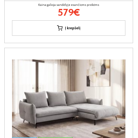
Kaina galioja sandėlyje esančioms prekėms
579€
Į krepšelį