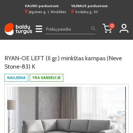
KAUNO parduotuvė:
VILNIAUS parduotuvė:
Jėgainės g. 1, Biruliškės
Sodybų g. 30
0
☰
RYAN-OE LEFT (II gr.) minkštas kampas (Neve
Stone-83) K
NAUJIENA
YRA SANDĖLYJE