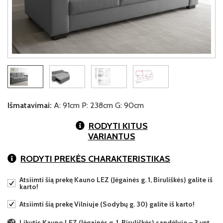
Išmatavimai:
A: 91cm P: 238cm G: 90cm
RODYTI KITUS
VARIANTUS
RODYTI PREKĖS CHARAKTERISTIKAS
Atsiimti šią prekę Kauno LEZ (Jėgainės g. 1, Biruliškės) galite iš
karto!
Atsiimti šią prekę Vilniuje (Sodybų g. 30) galite iš karto!
Likutis Kauno LEZ (Jėgainės g. 1, Biruliškės) sandėlyje – 3 vnt.