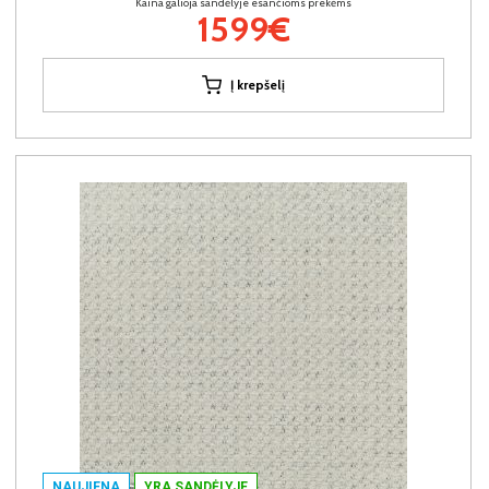
Kaina galioja sandėlyje esančioms prekėms
1599€
Į krepšelį
NAUJIENA
YRA SANDĖLYJE