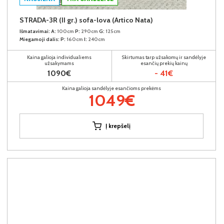
STRADA-3R (II gr.) sofa-lova (Artico Nata)
Išmatavimai:
A:
100cm
P:
290cm
G:
125cm
Miegamoji dalis:
P:
160cm
I:
240cm
Kaina galioja individualiems
Skirtumas tarp užsakomų ir sandėlyje
užsakymams
esančių prekių kainų
1090€
- 41€
Kaina galioja sandėlyje esančioms prekėms
1049€
Į krepšelį