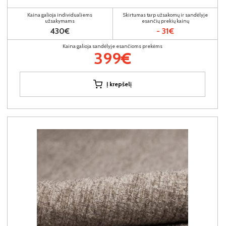
Kaina galioja individualiems
Skirtumas tarp užsakomų ir sandėlyje
užsakymams
esančių prekių kainų
430€
- 31€
Kaina galioja sandėlyje esančioms prekėms
399€
Į krepšelį