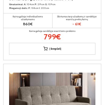
Išmatavimai:
A:
104cm
P:
219cm
G:
109cm
Miegamoji dalis:
P:
158cm
I:
200cm
Kaina galioja individualiems
Skirtumas tarp užsakomų ir sandėlyje
užsakymams
esančių prekių kainų
860€
- 61€
Kaina galioja sandėlyje esančioms prekėms
799€
Į krepšelį