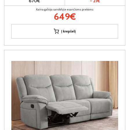
670€
- 21€
Kaina galioja sandėlyje esančioms prekėms
649€
Į krepšelį