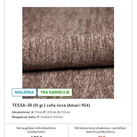
NAUJIENA
YRA SANDĖLYJE
TESSA-3R (III gr.) sofa-lova (Amari-954)
Išmatavimai:
A:
93cm
P:
210cm
G:
112cm
Miegamoji dalis:
P:
164cm
I:
210cm
Kaina galioja individualiems
Skirtumas tarp užsakomų ir sandėlyje
užsakymams
esančių prekių kainų