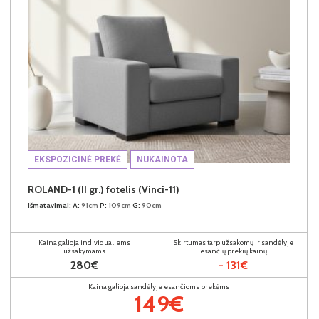
EKSPOZICINĖ PREKĖ
NUKAINOTA
ROLAND-1 (II gr.) fotelis (Vinci-11)
Išmatavimai:
A:
91cm
P:
109cm
G:
90cm
Kaina galioja individualiems
Skirtumas tarp užsakomų ir sandėlyje
užsakymams
esančių prekių kainų
280€
- 131€
Kaina galioja sandėlyje esančioms prekėms
149€