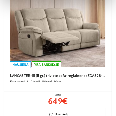
NAUJIENA
YRA SANDĖLYJE
LANCASTER-III (II gr.) trivietė sofa-reglaineris (EDA828-02 Šviesiai rudas)
Išmatavimai:
A:
104cm
P:
210cm
G:
90cm
Kaina:
649€
Į krepšelį