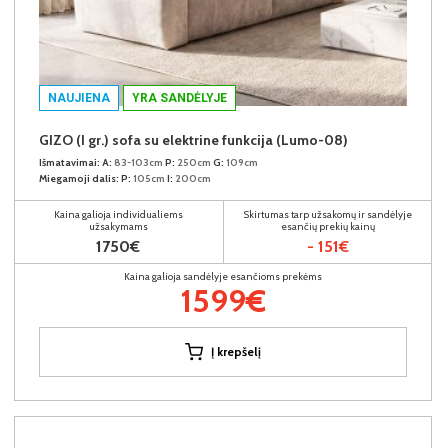
NAUJIENA
YRA SANDĖLYJE
GIZO (I gr.) sofa su elektrine funkcija (Lumo-08)
Išmatavimai:
A:
83-103cm
P:
250cm
G:
109cm
Miegamoji dalis:
P:
105cm
I:
200cm
Kaina galioja individualiems
Skirtumas tarp užsakomų ir sandėlyje
užsakymams
esančių prekių kainų
1750€
- 151€
Kaina galioja sandėlyje esančioms prekėms
1599€
Į krepšelį