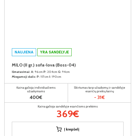
NAUJIENA
YRA SANDĖLYJE
MILO (II gr.) sofa-lova (Boss-04)
Išmatavimai:
A:
96cm
P:
204cm
G:
94cm
Miegamoji dalis:
P:
117cm
I:
190cm
Kaina galioja individualiems
Skirtumas tarp užsakomų ir sandėlyje
užsakymams
esančių prekių kainų
400€
- 31€
Kaina galioja sandėlyje esančioms prekėms
369€
Į krepšelį