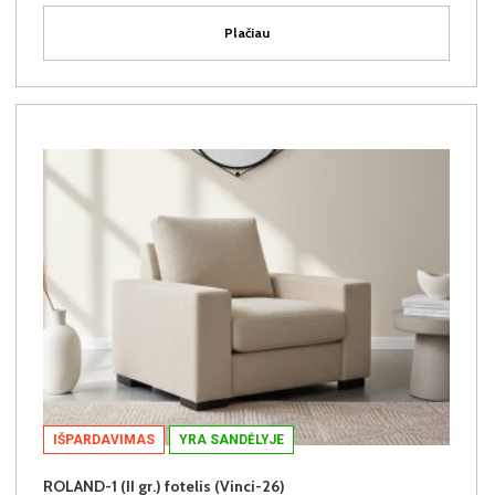
Plačiau
IŠPARDAVIMAS
YRA SANDĖLYJE
ROLAND-1 (II gr.) fotelis (Vinci-26)