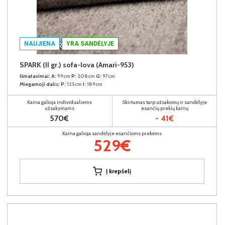
NAUJIENA
YRA SANDĖLYJE
SPARK (II gr.) sofa-lova (Amari-953)
Išmatavimai:
A:
99cm
P:
208cm
G:
97cm
Miegamoji dalis:
P:
125cm
I:
189cm
Kaina galioja individualiems
Skirtumas tarp užsakomų ir sandėlyje
užsakymams
esančių prekių kainų
570€
- 41€
Kaina galioja sandėlyje esančioms prekėms
529€
Į krepšelį