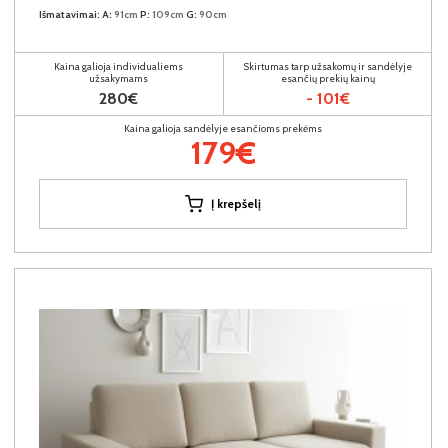
Išmatavimai:
A:
91cm
P:
109cm
G:
90cm
Kaina galioja individualiems
Skirtumas tarp užsakomų ir sandėlyje
užsakymams
esančių prekių kainų
280€
- 101€
Kaina galioja sandėlyje esančioms prekėms
179€
Į krepšelį