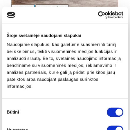
NAUJIENA
YRA SANDĖLYJE
LANCASTER-III (II gr.) trivietė sofa-reglaineris (EDA828-10 Pilkas)
Išmatavimai:
A:
104cm
P:
210cm
G:
90cm
Šioje svetainėje naudojami slapukai
Kaina:
Naudojame slapukus, kad galėtume suasmeninti turinį
649€
bei skelbimus, teikti visuomeninės medijos funkcijas ir
analizuoti srautą. Be to, svetainės naudojimo informaciją
Į krepšelį
bendriname su visuomeninės medijos, reklamavimo ir
analizės partneriais, kurie gali ją pridėti prie kitos jūsų
pateiktos arba naudojant paslaugas surinktos
informacijos.
Sutikimo
Būtini
pasirinkimas