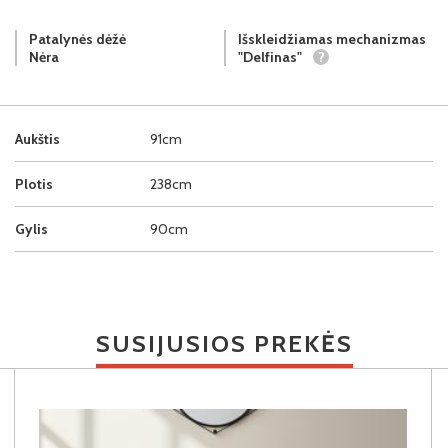
Patalynės dėžė
Išskleidžiamas mechanizmas
Nėra
"Delfinas"
?
Aukštis
91cm
Plotis
238cm
Gylis
90cm
SUSIJUSIOS PREKĖS