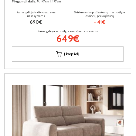
Miegamoji dalis:
P:
147cm
I:
197cm
Kaina galioja individualiems
Skirtumas tarp užsakomų ir sandėlyje
užsakymams
esančių prekių kainų
690€
- 41€
Kaina galioja sandėlyje esančioms prekėms
649€
Į krepšelį