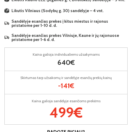
Likutis Vilniaus (Sodybų g. 30) sandėlyje – 4 vnt.
Sandėlyje esančias prekes į kitus miestus ir rajonus
pristatome per 1-10 d. d.
Sandėlyje esančias prekes Vilniuje, Kaune ir jų rajonuose
pristatome per 1-6 d. d.
Kaina galioja individualiems užsakymams
640€
Skirtumas tarp užsakomų ir sandėlyje esančių prekių kainų
-141€
Kaina galioja sandėlyje esančioms prekėms
499€
RADOTE PIGIAU?