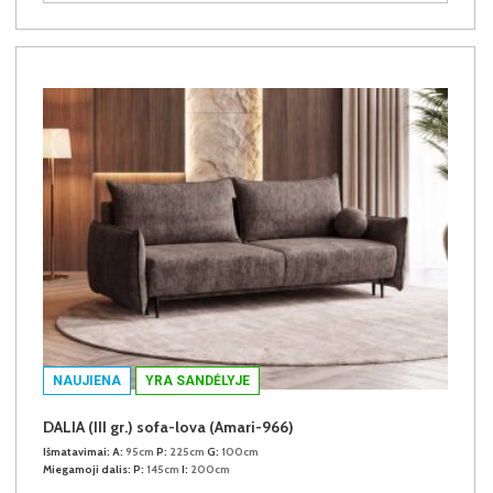
NAUJIENA
YRA SANDĖLYJE
DALIA (III gr.) sofa-lova (Amari-966)
Išmatavimai:
A:
95cm
P:
225cm
G:
100cm
Miegamoji dalis:
P:
145cm
I:
200cm