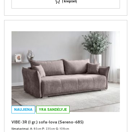
Į krepšelį
NAUJIENA
YRA SANDĖLYJE
VIBE-3R (I gr.) sofa-lova (Sereno-685)
Išmatavimai:
A:
85cm
P:
235cm
G:
108cm