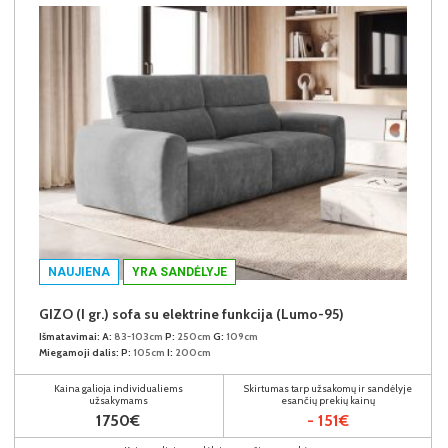
NAUJIENA
YRA SANDĖLYJE
GIZO (I gr.) sofa su elektrine funkcija (Lumo-95)
Išmatavimai:
A:
83-103cm
P:
250cm
G:
109cm
Miegamoji dalis:
P:
105cm
I:
200cm
Kaina galioja individualiems
Skirtumas tarp užsakomų ir sandėlyje
užsakymams
esančių prekių kainų
1750€
- 151€