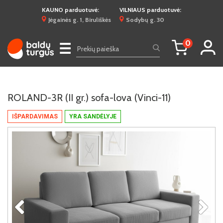
KAUNO parduotuvė:
VILNIAUS parduotuvė:
Jėgainės g. 1, Biruliškės
Sodybų g. 30
0
☰
ROLAND-3R (II gr.) sofa-lova (Vinci-11)
IŠPARDAVIMAS
YRA SANDĖLYJE