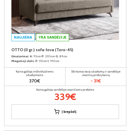
NAUJIENA
YRA SANDĖLYJE
OTTO (II gr.) sofa-lova (Toro-45)
Išmatavimai:
A:
93cm
P:
205cm
G:
89cm
Miegamoji dalis:
P:
115cm
I:
190cm
Kaina galioja individualiems
Skirtumas tarp užsakomų ir sandėlyje
užsakymams
esančių prekių kainų
370€
- 31€
Kaina galioja sandėlyje esančioms prekėms
339€
Į krepšelį