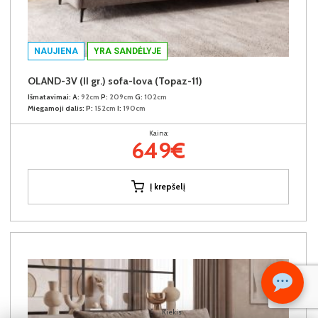
NAUJIENA
YRA SANDĖLYJE
OLAND-3V (II gr.) sofa-lova (Topaz-11)
Išmatavimai:
A:
92cm
P:
209cm
G:
102cm
Miegamoji dalis:
P:
152cm
I:
190cm
Kaina:
649€
Į krepšelį
Kiekis: