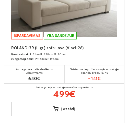
IŠPARDAVIMAS
YRA SANDĖLYJE
ROLAND-3R (II gr.) sofa-lova (Vinci-26)
Išmatavimai:
A:
91cm
P:
238cm
G:
90cm
Miegamoji dalis:
P:
143cm
I:
196cm
Kaina galioja individualiems
Skirtumas tarp užsakomų ir sandėlyje
užsakymams
esančių prekių kainų
640€
- 141€
Kaina galioja sandėlyje esančioms prekėms
499€
Į krepšelį