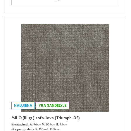
NAUJIENA
YRA SANDĖLYJE
MILO (III gr.) sofa-lova (Triumph-05)
Išmatavimai:
A:
96cm
P:
204cm
G:
94cm
Miegamoji dalis:
P:
117cm
I:
190cm