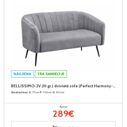
NAUJIENA
YRA SANDĖLYJE
BELLISSIMO-2V (III gr.) dvivietė sofa (Perfect Harmony-85)
Išmatavimai:
A:
77cm
P:
136cm
G:
80cm
Kaina:
289€