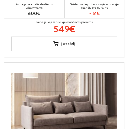
Kaina galioja individualiems
Skirtumas tarp užsakomų ir sandėlyje
užsakymams
esančių prekių kainų
600€
- 51€
Kaina galioja sandėlyje esančioms prekėms
549€
Į krepšelį