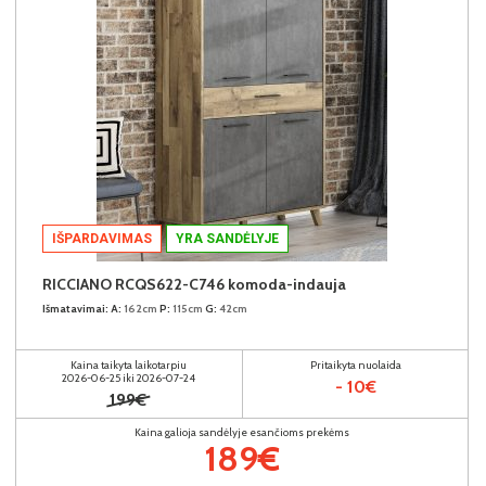
IŠPARDAVIMAS
YRA SANDĖLYJE
RICCIANO RCQS622-C746 komoda-indauja
Išmatavimai:
A:
162cm
P:
115cm
G:
42cm
Kaina taikyta laikotarpiu
Pritaikyta nuolaida
2026-06-25 iki 2026-07-24
- 10€
199€
Kaina galioja sandėlyje esančioms prekėms
189€