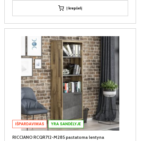
Į krepšelį
IŠPARDAVIMAS
YRA SANDĖLYJE
RICCIANO RCQR712-M285 pastatoma lentyna