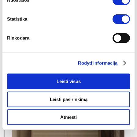
Nuostatos
NABU C komoda 93 4S
Statistika
Išmatavimai:
A:
104cm
P:
93cm
G:
38cm
Kaina:
Rinkodara
159€
Į krepšelį
Rodyti informaciją
Leisti visus
Leisti pasirinkimą
Atmesti