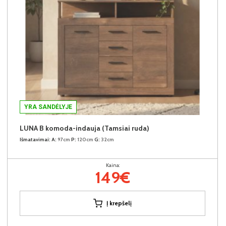
YRA SANDĖLYJE
LUNA B komoda-indauja (Tamsiai ruda)
Išmatavimai:
A:
97cm
P:
120cm
G:
32cm
Kaina:
149€
Į krepšelį