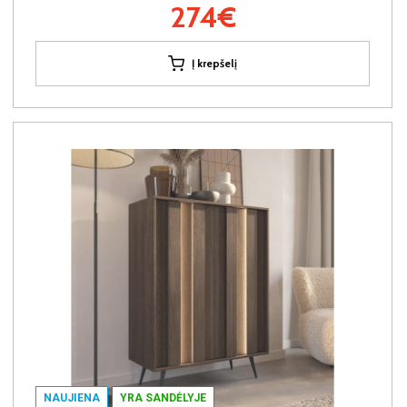
274€
Į krepšelį
NAUJIENA
YRA SANDĖLYJE