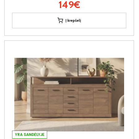
149€
Į krepšelį
YRA SANDĖLYJE