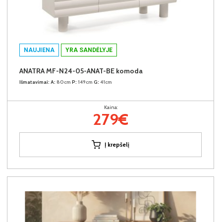
NAUJIENA
YRA SANDĖLYJE
ANATRA MF-N24-05-ANAT-BE komoda
Išmatavimai:
A:
80cm
P:
149cm
G:
41cm
Kaina:
279€
Į krepšelį