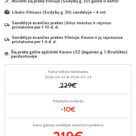
Atsiimti šią prekę Vilniuje (Sodybų g. 30) galite iš karto!
Likutis Vilniaus (Sodybų g. 30) sandėlyje – 4 vnt.
Sandėlyje esančias prekes į kitus miestus ir rajonus
pristatome per 1-10 d. d.
Sandėlyje esančias prekes Vilniuje, Kaune ir jų rajonuose
pristatome per 1-6 d. d.
Šią prekę galite apžiūrėti Kauno LEZ (Jėgainės g. 1, Biruliškės)
parduotuvėje
Kaina taikyta laikotarpiu
2026-06-25 iki 2026-07-24
229€
Pritaikyta nuolaida
-10€
Kaina galioja sandėlyje esančioms prekėms