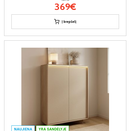
369€
Į krepšelį
NAUJIENA
YRA SANDĖLYJE