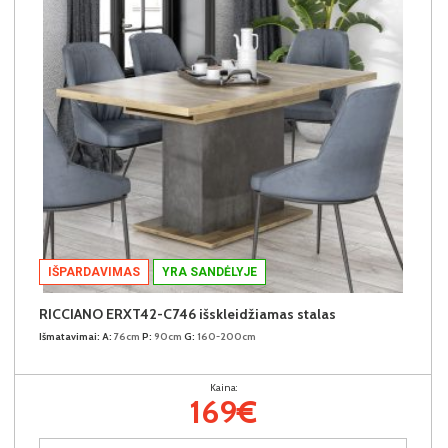
IŠPARDAVIMAS
YRA SANDĖLYJE
RICCIANO ERXT42-C746 išskleidžiamas stalas
Išmatavimai:
A:
76cm
P:
90cm
G:
160-200cm
Kaina:
169€