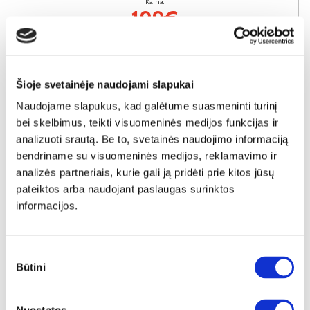
Kaina:
199€
Į krepšelį
Šioje svetainėje naudojami slapukai
Naudojame slapukus, kad galėtume suasmeninti turinį
bei skelbimus, teikti visuomeninės medijos funkcijas ir
analizuoti srautą. Be to, svetainės naudojimo informaciją
bendriname su visuomeninės medijos, reklamavimo ir
analizės partneriais, kurie gali ją pridėti prie kitos jūsų
pateiktos arba naudojant paslaugas surinktos
informacijos.
Sutikimo
Būtini
pasirinkimas
NAUJIENA
YRA SANDĖLYJE