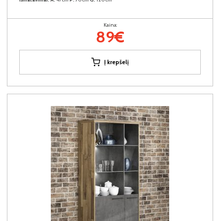
Kaina:
89€
Į krepšelį