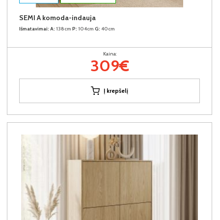
SEMI A komoda-indauja
Išmatavimai:
A:
138cm
P:
104cm
G:
40cm
Kaina:
309€
Į krepšelį