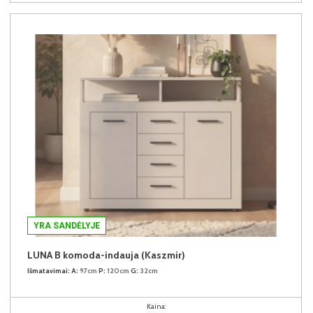
YRA SANDĖLYJE
LUNA B komoda-indauja (Kaszmir)
Išmatavimai:
A:
97cm
P:
120cm
G:
32cm
Kaina: