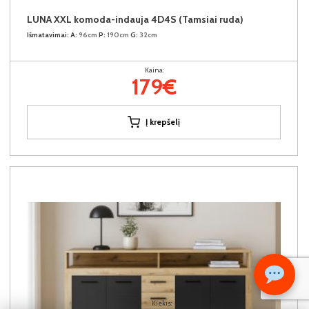
LUNA XXL komoda-indauja 4D4S (Tamsiai ruda)
Išmatavimai:
A:
96cm
P:
190cm
G:
32cm
Kaina:
179€
Į krepšelį
Kiekis: