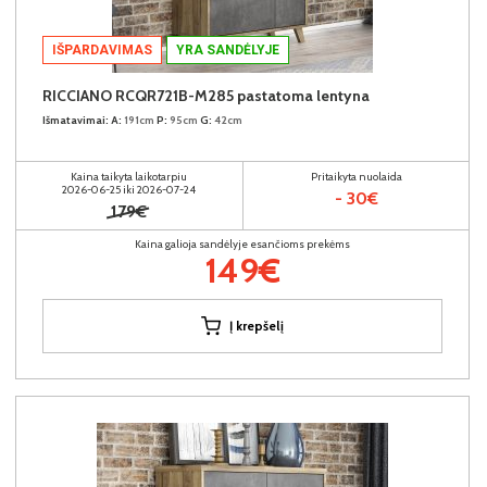
IŠPARDAVIMAS
YRA SANDĖLYJE
RICCIANO RCQR721B-M285 pastatoma lentyna
Išmatavimai:
A:
191cm
P:
95cm
G:
42cm
Kaina taikyta laikotarpiu
Pritaikyta nuolaida
2026-06-25 iki 2026-07-24
- 30€
179€
Kaina galioja sandėlyje esančioms prekėms
149€
Į krepšelį