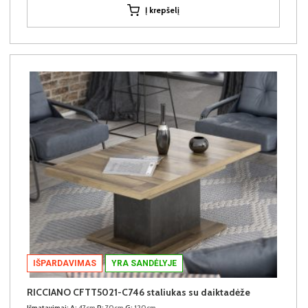
Į krepšelį
IŠPARDAVIMAS
YRA SANDĖLYJE
RICCIANO CFTT5021-C746 staliukas su daiktadėže
Išmatavimai:
A:
47cm
P:
70cm
G:
120cm