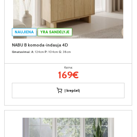
NAUJIENA
YRA SANDĖLYJE
NABU B komoda-indauja 4D
Išmatavimai:
A:
124cm
P:
104cm
G:
38cm
Kaina:
169€
Į krepšelį