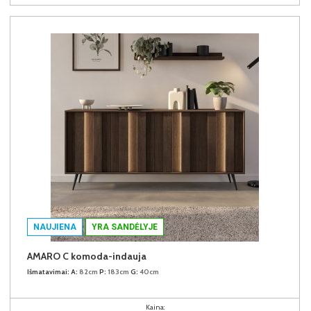
NAUJIENA
YRA SANDĖLYJE
AMARO C komoda-indauja
Išmatavimai:
A:
82cm
P:
183cm
G:
40cm
Kaina: