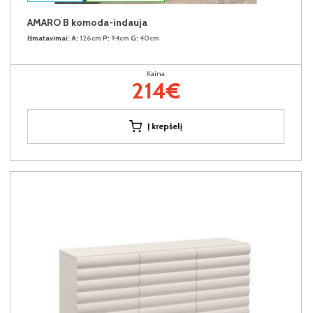
AMARO B komoda-indauja
Išmatavimai:
A:
126cm
P:
94cm
G:
40cm
Kaina:
214€
Į krepšelį