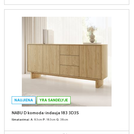
NAUJIENA
YRA SANDĖLYJE
NABU D komoda-indauja 183 3D3S
Išmatavimai:
A:
83cm
P:
183cm
G:
38cm