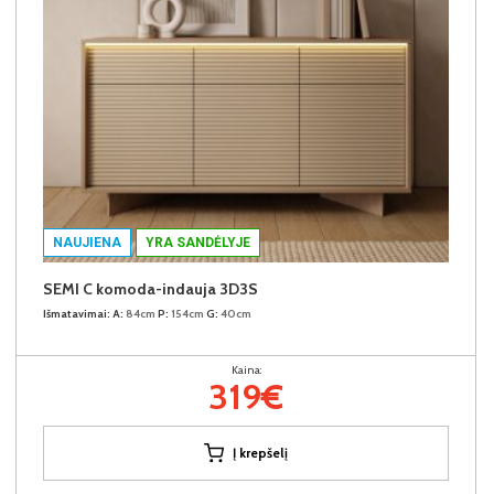
NAUJIENA
YRA SANDĖLYJE
SEMI C komoda-indauja 3D3S
Išmatavimai:
A:
84cm
P:
154cm
G:
40cm
Kaina:
319€
Į krepšelį