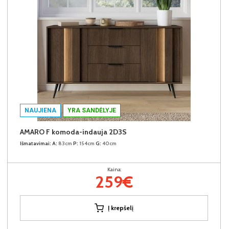
NAUJIENA
YRA SANDĖLYJE
AMARO F komoda-indauja 2D3S
Išmatavimai:
A:
83cm
P:
154cm
G:
40cm
Kaina:
259€
Į krepšelį