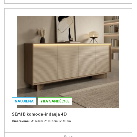
NAUJIENA
YRA SANDĖLYJE
SEMI B komoda-indauja 4D
Išmatavimai:
A:
84cm
P:
204cm
G:
40cm
Kaina: