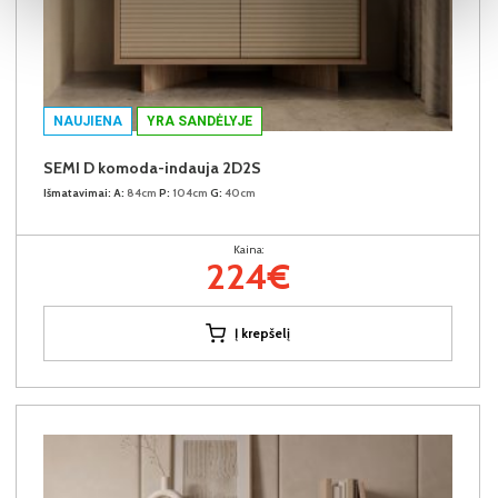
NAUJIENA
YRA SANDĖLYJE
SEMI D komoda-indauja 2D2S
Išmatavimai:
A:
84cm
P:
104cm
G:
40cm
Kaina:
224€
Į krepšelį