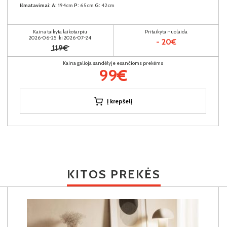
Išmatavimai:
A:
194cm
P:
65cm
G:
42cm
Kaina taikyta laikotarpiu
Pritaikyta nuolaida
2026-06-25 iki 2026-07-24
- 20€
119€
Kaina galioja sandėlyje esančioms prekėms
99€
Į krepšelį
KITOS PREKĖS