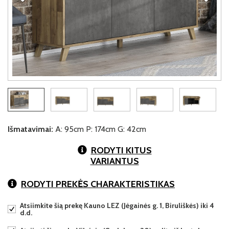
Išmatavimai:
A: 95cm P: 174cm G: 42cm
RODYTI KITUS
VARIANTUS
RODYTI PREKĖS CHARAKTERISTIKAS
Atsiimkite šią prekę Kauno LEZ (Jėgainės g. 1, Biruliškės) iki 4
d.d.