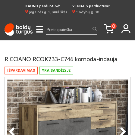
KAUNO parduotuvė:
VILNIAUS parduotuvė:
Jėgainės g. 1, Biruliškės
Sodybų g. 30
0
☰
RICCIANO RCQK233-C746 komoda-indauja
IŠPARDAVIMAS
YRA SANDĖLYJE