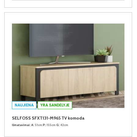
NAUJIENA
YRA SANDĖLYJE
SELFOSS SFXT131-M965 TV komoda
Išmatavimai:
A:
51cm
P:
155cm
G:
42cm