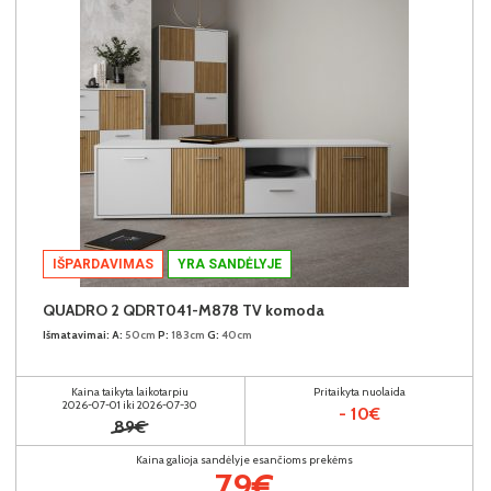
IŠPARDAVIMAS
YRA SANDĖLYJE
QUADRO 2 QDRT041-M878 TV komoda
Išmatavimai:
A:
50cm
P:
183cm
G:
40cm
Kaina taikyta laikotarpiu
Pritaikyta nuolaida
2026-07-01 iki 2026-07-30
- 10€
89€
Kaina galioja sandėlyje esančioms prekėms
79€