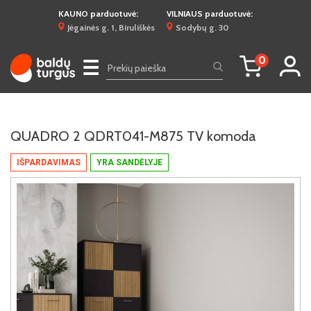
KAUNO parduotuvė:
VILNIAUS parduotuvė:
Jėgainės g. 1, Biruliškės
Sodybų g. 30
0
☰
QUADRO 2 QDRT041-M875 TV komoda
IŠPARDAVIMAS
YRA SANDĖLYJE