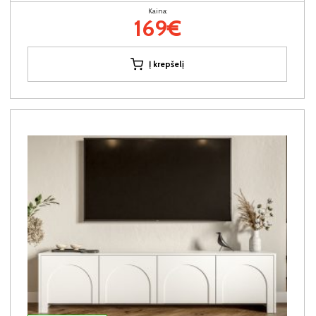
Kaina:
169€
Į krepšelį