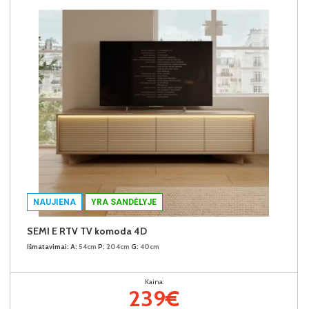
NAUJIENA
YRA SANDĖLYJE
SEMI E RTV TV komoda 4D
Išmatavimai:
A:
54cm
P:
204cm
G:
40cm
Kaina:
239€