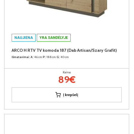
NAUJIENA
YRA SANDĖLYJE
ARCO H RTV TV komoda 187 (Dab Artisan/Szary Grafit)
Išmatavimai:
A:
46cm
P:
188cm
G:
40cm
Kaina:
89€
Į krepšelį