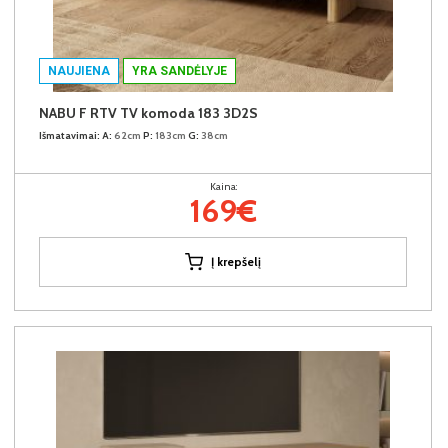
NAUJIENA
YRA SANDĖLYJE
NABU F RTV TV komoda 183 3D2S
Išmatavimai:
A:
62cm
P:
183cm
G:
38cm
Kaina:
169€
Į krepšelį