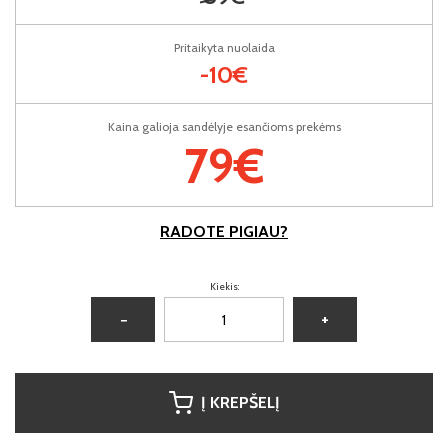
Pritaikyta nuolaida
-10€
Kaina galioja sandėlyje esančioms prekėms
79€
RADOTE PIGIAU?
Kiekis:
−
+
Į KREPŠELĮ