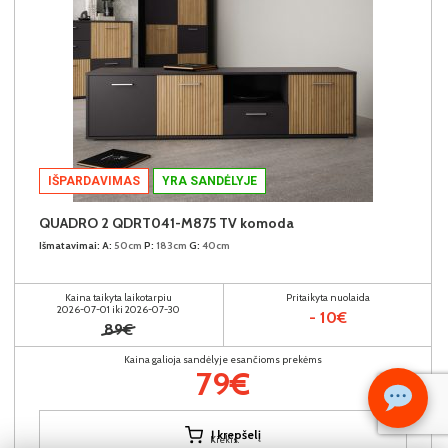
IŠPARDAVIMAS
YRA SANDĖLYJE
QUADRO 2 QDRT041-M875 TV komoda
Išmatavimai:
A:
50cm
P:
183cm
G:
40cm
Kaina taikyta laikotarpiu
Pritaikyta nuolaida
2026-07-01 iki 2026-07-30
- 10€
89€
Kaina galioja sandėlyje esančioms prekėms
79€
Į krepšelį
Kiekis: