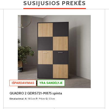
SUSIJUSIOS PREKĖS
IŠPARDAVIMAS
YRA SANDĖLYJE
QUADRO 2 QDRS721-M875 spinta
Išmatavimai:
A:
185cm
P:
94cm
G:
53cm