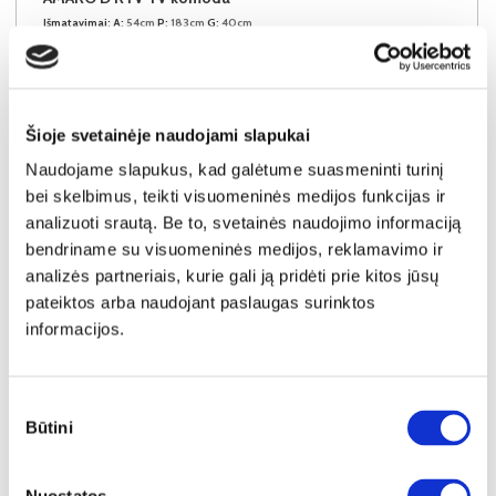
Išmatavimai:
A:
54cm
P:
183cm
G:
40cm
Kaina:
204€
Šioje svetainėje naudojami slapukai
Į krepšelį
Naudojame slapukus, kad galėtume suasmeninti turinį
bei skelbimus, teikti visuomeninės medijos funkcijas ir
analizuoti srautą. Be to, svetainės naudojimo informaciją
bendriname su visuomeninės medijos, reklamavimo ir
analizės partneriais, kurie gali ją pridėti prie kitos jūsų
pateiktos arba naudojant paslaugas surinktos
informacijos.
Sutikimo
Būtini
pasirinkimas