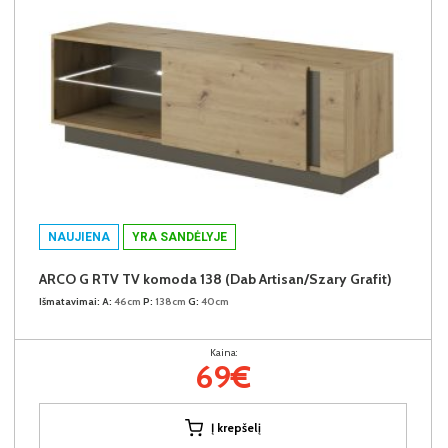
NAUJIENA
YRA SANDĖLYJE
ARCO G RTV TV komoda 138 (Dab Artisan/Szary Grafit)
Išmatavimai:
A:
46cm
P:
138cm
G:
40cm
Kaina:
69€
Į krepšelį