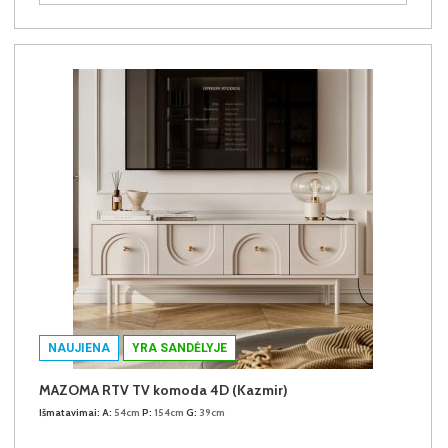
NAUJIENA
YRA SANDĖLYJE
MAZOMA RTV TV komoda 4D (Kazmir)
Išmatavimai:
A:
54cm
P:
154cm
G:
39cm