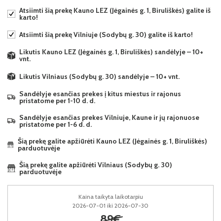
Atsiimti šią prekę Kauno LEZ (Jėgainės g. 1, Biruliškės) galite iš
karto!
Atsiimti šią prekę Vilniuje (Sodybų g. 30) galite iš karto!
Likutis Kauno LEZ (Jėgainės g. 1, Biruliškės) sandėlyje – 10+
vnt.
Likutis Vilniaus (Sodybų g. 30) sandėlyje – 10+ vnt.
Sandėlyje esančias prekes į kitus miestus ir rajonus
pristatome per 1-10 d. d.
Sandėlyje esančias prekes Vilniuje, Kaune ir jų rajonuose
pristatome per 1-6 d. d.
Šią prekę galite apžiūrėti Kauno LEZ (Jėgainės g. 1, Biruliškės)
parduotuvėje
Šią prekę galite apžiūrėti Vilniaus (Sodybų g. 30)
parduotuvėje
Kaina taikyta laikotarpiu
2026-07-01 iki 2026-07-30
89€