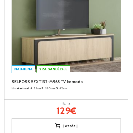
NAUJIENA
YRA SANDĖLYJE
SELFOSS SFXT132-M965 TV komoda
Išmatavimai:
A:
51cm
P:
180cm
G:
42cm
Kaina:
129€
Į krepšelį