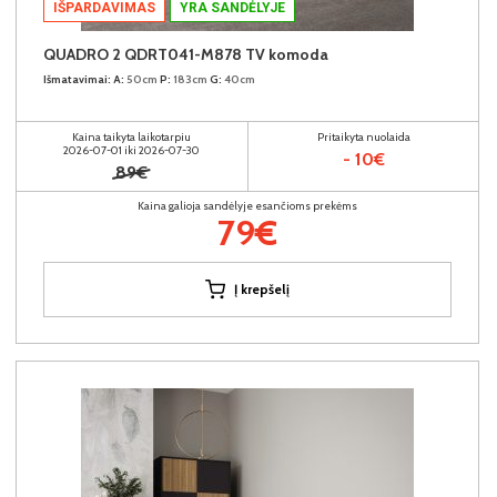
IŠPARDAVIMAS
YRA SANDĖLYJE
QUADRO 2 QDRT041-M878 TV komoda
Išmatavimai:
A:
50cm
P:
183cm
G:
40cm
Kaina taikyta laikotarpiu
Pritaikyta nuolaida
2026-07-01 iki 2026-07-30
- 10€
89€
Kaina galioja sandėlyje esančioms prekėms
79€
Į krepšelį