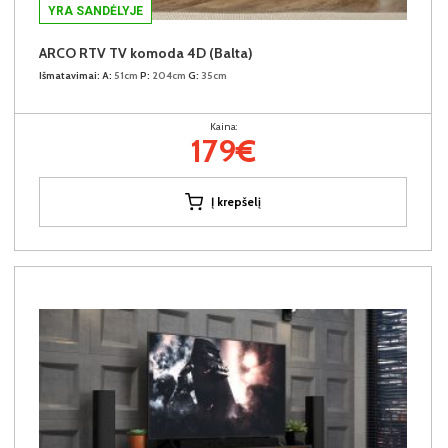
YRA SANDĖLYJE
ARCO RTV TV komoda 4D (Balta)
Išmatavimai:
A:
51cm
P:
204cm
G:
35cm
Kaina:
179€
Į krepšelį