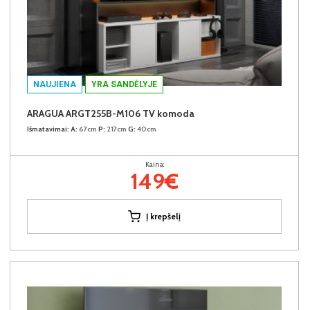
NAUJIENA
YRA SANDĖLYJE
ARAGUA ARGT255B-M106 TV komoda
Išmatavimai:
A:
67cm
P:
217cm
G:
40cm
Kaina:
149€
Į krepšelį