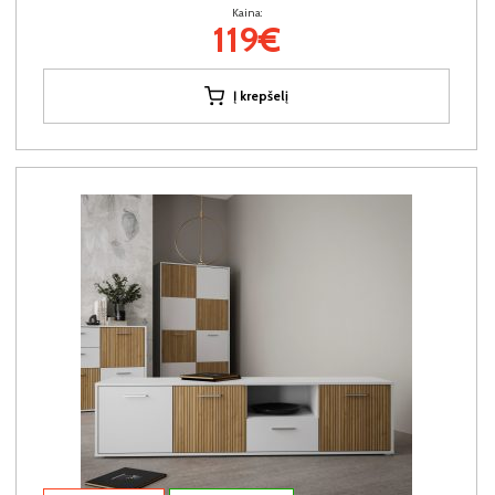
Kaina:
119€
Į krepšelį