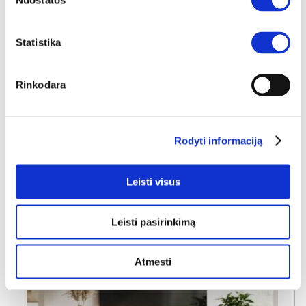
Nuostatos
Statistika
NAUJIENA
YRA SANDĖLYJE
ANATRA MF-N24-04-ANAT-BE TV komoda
Rinkodara
Išmatavimai:
A:
53cm
P:
155cm
G:
41cm
Kaina:
179€
Rodyti informaciją
Į krepšelį
Leisti visus
Leisti pasirinkimą
Atmesti