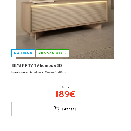
NAUJIENA
YRA SANDĖLYJE
SEMI F RTV TV komoda 3D
Išmatavimai:
A:
54cm
P:
154cm
G:
40cm
Kaina:
189€
Į krepšelį