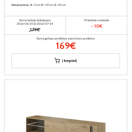
Išmatavimai:
A:
51cm
P:
147cm
G:
40cm
Kaina taikyta laikotarpiu
Pritaikyta nuolaida
2026-06-25 iki 2026-07-24
- 10€
179€
Kaina galioja sandėlyje esančioms prekėms
169€
Į krepšelį