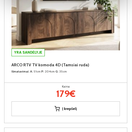
YRA SANDĖLYJE
ARCO RTV TV komoda 4D (Tamsiai ruda)
Išmatavimai:
A:
51cm
P:
204cm
G:
35cm
Kaina:
179€
Į krepšelį