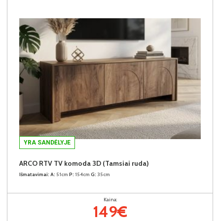
YRA SANDĖLYJE
ARCO RTV TV komoda 3D (Tamsiai ruda)
Išmatavimai:
A:
51cm
P:
154cm
G:
35cm
Kaina:
149€