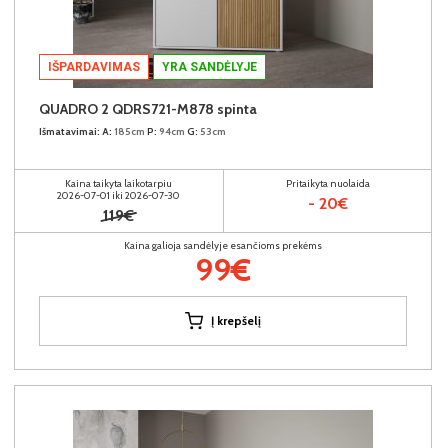
IŠPARDAVIMAS
YRA SANDĖLYJE
QUADRO 2 QDRS721-M878 spinta
Išmatavimai:
A:
185cm
P:
94cm
G:
53cm
Kaina taikyta laikotarpiu
Pritaikyta nuolaida
2026-07-01 iki 2026-07-30
- 20€
119€
Kaina galioja sandėlyje esančioms prekėms
99€
Į krepšelį