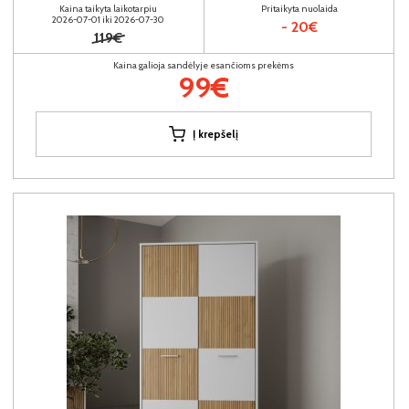
Kaina taikyta laikotarpiu
Pritaikyta nuolaida
2026-07-01 iki 2026-07-30
- 20€
119€
Kaina galioja sandėlyje esančioms prekėms
99€
Į krepšelį