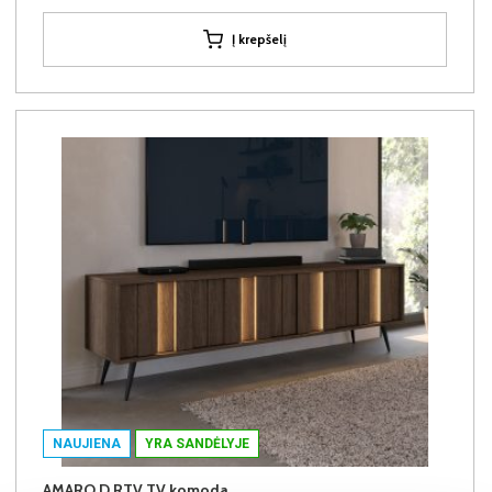
Į krepšelį
NAUJIENA
YRA SANDĖLYJE
AMARO D RTV TV komoda