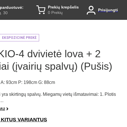
Prekių krepšelis
parduotuvė:
Prisijungti
0 Prekių
. 30
EKSPOZICINĖ PREKĖ
IO-4 dvivietė lova + 2
iai (įvairių spalvų) (Pušis)
A: 93cm P: 198cm G: 88cm
i yra skirtingų spalvų. Miegamų vietų išmatavimai: 1. Plotis
s…
IAU
 KITUS VARIANTUS