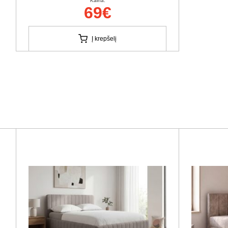
Kaina:
69€
Į krepšelį