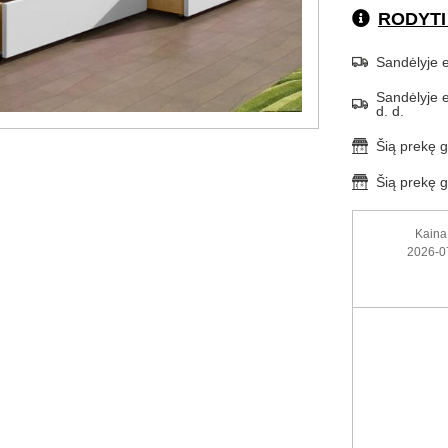
RODYTI
Sandėlyje e
Sandėlyje e
d. d.
Šią prekę g
Šią prekę g
Kaina 
2026-0