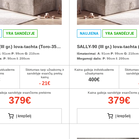
YRA SANDĖLYJE
NAUJIENA
YRA SANDĖLYJE
SALLY-90 (III gr.) lova-tachta (Toro-35) K
:
91cm
P:
99cm
G:
210cm
Išmatavimai:
A:
91cm
P:
99cm
G:
210cm
s:
P:
90cm
I:
200cm
Miegamoji dalis:
P:
90cm
I:
200cm
ividualiems
Skirtumas tarp užsakomų ir
Kaina galioja individualiems
Skirtumas
ams
sandėlyje esančių prekių
užsakymams
sandėlyj
kainų
€
400€
- 21€
alioja sandėlyje esančioms prekėms
Kaina galioja sandėlyje esančioms
379€
379€
Į krepšelį
Į krepšelį