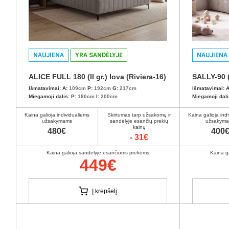
NAUJIENA
YRA SANDĖLYJE
NAUJIENA
ALICE FULL 180 (II gr.) lova (Riviera-16)
Išmatavimai:
A:
109cm
P:
192cm
G:
217cm
Išmatavimai:
A
Miegamoji dalis:
P:
180cm
I:
200cm
Miegamoji dali
Kaina galioja individualiems
Skirtumas tarp užsakomų ir
Kaina galioja ind
užsakymams
sandėlyje esančių prekių
užsakym
kainų
480€
400
- 31€
Kaina galioja sandėlyje esančioms prekėms
Kaina g
449€
Į krepšelį