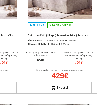
NAUJIENA
YRA SANDĖLYJE
SALLY-90 (III gr.) lova-tachta (Toro-35) D
SALLY-120 (III gr.) lova-tachta (Toro-35) K
Išmatavimai:
A:
91cm
P:
129cm
G:
210cm
Miegamoji dalis:
P:
120cm
I:
200cm
 tarp užsakomų ir
Kaina galioja individualiems
Skirtumas tarp užsakomų ir
e esančių prekių
užsakymams
sandėlyje esančių prekių
kainų
kainų
450€
- 21€
- 21€
 prekėms
Kaina galioja sandėlyje esančioms prekėms
429€
Į krepšelį