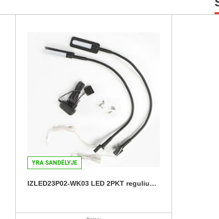
YRA SANDĖLYJE
IZLED23P02-WK03 LED 2PKT reguliuojamas lovos apšvietimas (juodas) (2 vnt.)