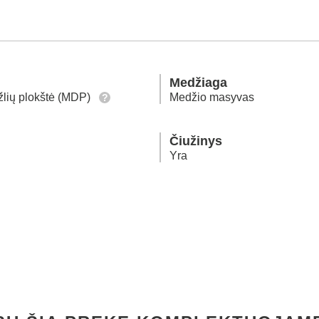
Medžiaga
žlių plokštė (MDP)
Medžio masyvas
?
Čiužinys
Yra