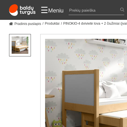
☰
Meniu
Produktai
PINOKIO-4 dvivietė lova + 2 čiužiniai (įvai
Pradinis puslapis