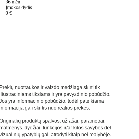
Prekių nuotraukos ir vaizdo medžiaga skirti tik
iliustraciniams tikslams ir yra pavyzdinio pobūdžio.
Jos yra informacinio pobūdžio, todėl pateikiama
informacija gali skirtis nuo realios prekės.
Originalių produktų spalvos, užrašai, parametrai,
matmenys, dydžiai, funkcijos ir/ar kitos savybės dėl
vizualinių ypatybių gali atrodyti kitaip nei realybėje.