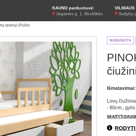
KAUNO parduotuvė:
VILNIAUS 
Jėgainės g. 1, Biruliškės
Sodybų g
rių spalvų) (Pušis)
NUKAINOTA
PINOK
čiužin
Išmatavimai:
Lovų čiužinia
- 80cm., gyli
SKAITYTI DAUG
RODYTI