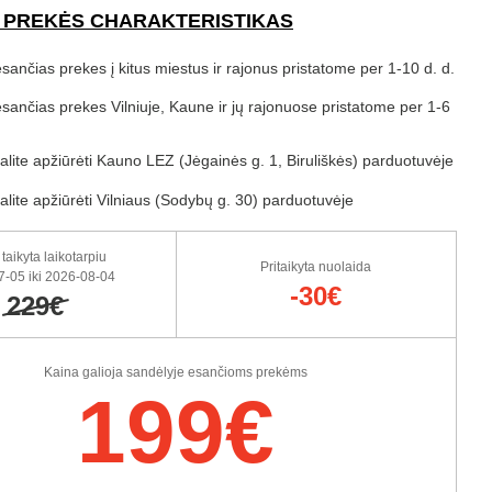
 PREKĖS CHARAKTERISTIKAS
sančias prekes į kitus miestus ir rajonus pristatome per 1-10 d. d.
sančias prekes Vilniuje, Kaune ir jų rajonuose pristatome per 1-6
alite apžiūrėti Kauno LEZ (Jėgainės g. 1, Biruliškės) parduotuvėje
alite apžiūrėti Vilniaus (Sodybų g. 30) parduotuvėje
taikyta laikotarpiu
Pritaikyta nuolaida
7-05 iki 2026-08-04
-30€
229€
Kaina galioja sandėlyje esančioms prekėms
199€