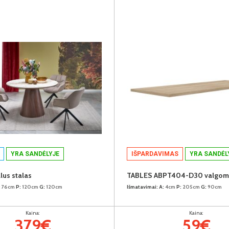
YRA SANDĖLYJE
IŠPARDAVIMAS
YRA SANDĖL
lus stalas
:
76cm
P:
120cm
G:
120cm
Išmatavimai:
A:
4cm
P:
205cm
G:
90cm
Kaina:
Kaina:
379€
59€