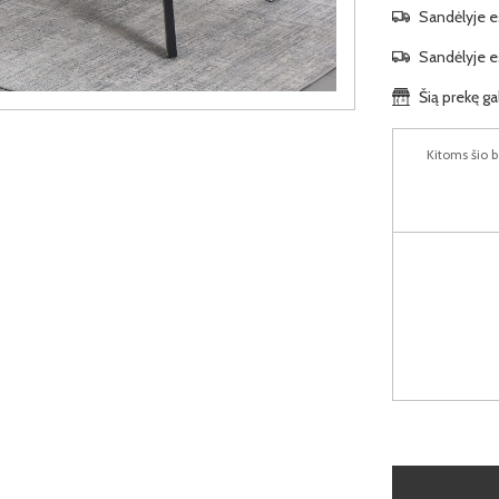
Sandėlyje es
Sandėlyje es
Šią prekę ga
Kitoms šio b