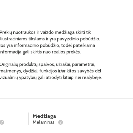
Prekių nuotraukos ir vaizdo medžiaga skirti tik
iliustraciniams tikslams ir yra pavyzdinio pobūdžio.
Jos yra informacinio pobūdžio, todėl pateikiama
informacija gali skirtis nuo realios prekės.
Originalių produktų spalvos, užrašai, parametrai,
matmenys, dydžiai, funkcijos ir/ar kitos savybės dėl
vizualinių ypatybių gali atrodyti kitaip nei realybėje.
Medžiaga
Melaminas
?
?