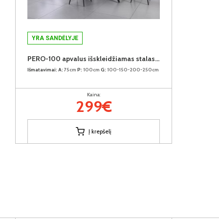
YRA SANDĖLYJE
PERO-100 apvalus išskleidžiamas stalas (White Marble Melamine Nr.01)
Išmatavimai:
A:
75cm
P:
100cm
G:
100-150-200-250cm
Kaina:
299€
Į krepšelį