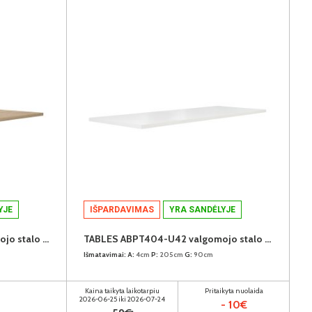
YJE
IŠPARDAVIMAS
YRA SANDĖLYJE
TABLES ABPT404-D30 valgomojo stalo stalviršis
TABLES ABPT404-U42 valgomojo stalo stalviršis
Išmatavimai:
A:
4cm
P:
205cm
G:
90cm
Kaina taikyta laikotarpiu
Pritaikyta nuolaida
2026-06-25 iki 2026-07-24
- 10€