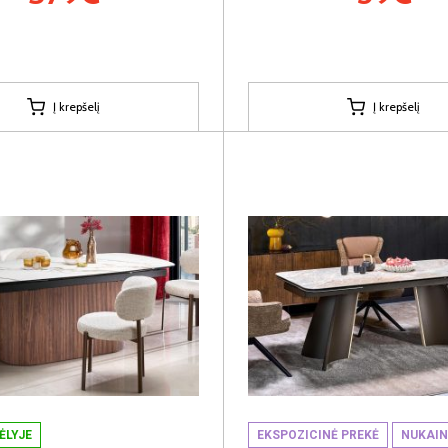
Į krepšelį
Į krepšelį
ĖLYJE
EKSPOZICINĖ PREKĖ
NUKAI