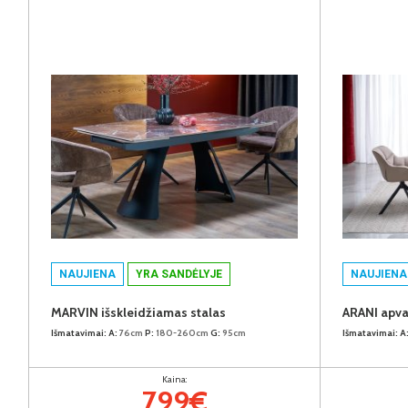
NAUJIENA
YRA SANDĖLYJE
NAUJIENA
MARVIN išskleidžiamas stalas
ARANI apva
Išmatavimai:
A:
76cm
P:
180-260cm
G:
95cm
Išmatavimai:
A
Kaina:
799€