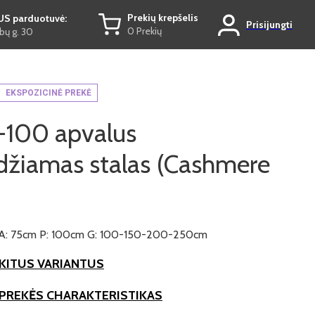
Prekių krepšelis
US parduotuvė:
Prisijungti
0 Prekių
ų g. 30
EKSPOZICINĖ PREKĖ
100 apvalus
idžiamas stalas (Cashmere
A: 75cm P: 100cm G: 100-150-200-250cm
KITUS VARIANTUS
 PREKĖS CHARAKTERISTIKAS