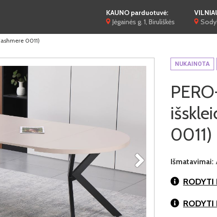
KAUNO parduotuvė:
VILNIA
Jėgainės g. 1, Biruliškės
Sodyb
(Cashmere 0011)
NUKAINOTA
PERO-
išskle
0011)
Išmatavimai:
RODYTI 
RODYTI