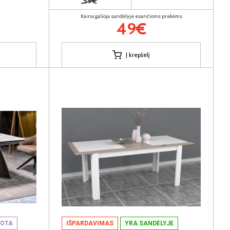
59€
Kaina galioja sandėlyje esančioms prekėms
49€
Į krepšelį
NOTA
IŠPARDAVIMAS
YRA SANDĖLYJE