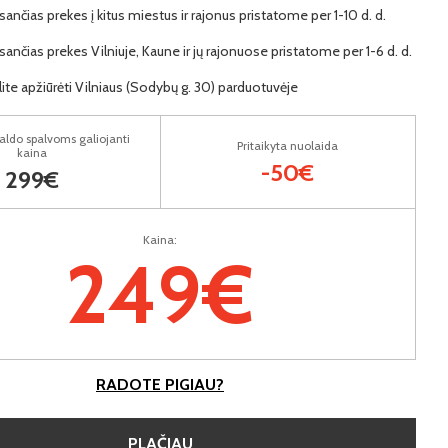
ančias prekes į kitus miestus ir rajonus pristatome per 1-10 d. d.
ančias prekes Vilniuje, Kaune ir jų rajonuose pristatome per 1-6 d. d.
lite apžiūrėti Vilniaus (Sodybų g. 30) parduotuvėje
aldo spalvoms galiojanti
Pritaikyta nuolaida
kaina
-50€
299€
Kaina:
249€
RADOTE PIGIAU?
PLAČIAU